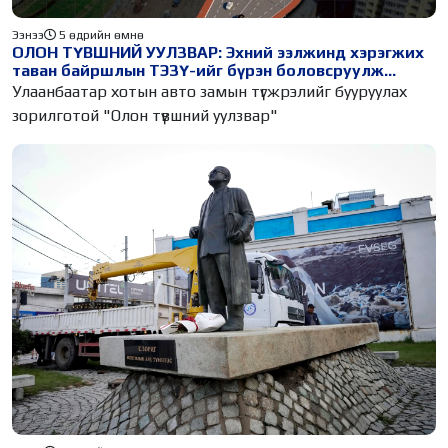
Ээнээ
5 өдрийн өмнө
ОЛОН ТҮВШНИЙ УУЛЗВАР: Эхний ээлжинд хэрэгжих
таван байршлын ТЭЗҮ-ийг бүрэн боловсруулж
дууслаа
Улаанбаатар хотын авто замын түгжрэлийг бууруулах
зорилготой "Олон түвшний уулзвар"