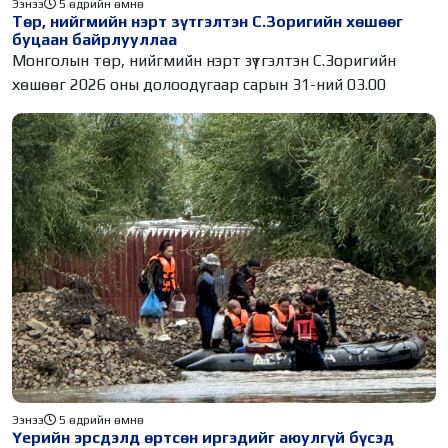
Ээнээ
5 өдрийн өмнө
Төр, нийгмийн нэрт зүтгэлтэн С.Зоригийн хөшөөг
буцаан байрлууллаа
Монголын төр, нийгмийн нэрт зүтгэлтэн С.Зоригийн
хөшөөг 2026 оны долоодугаар сарын 31-ний 03.00
Ээнээ
5 өдрийн өмнө
Үерийн эрсдэлд өртсөн иргэдийг аюулгүй бүсэд