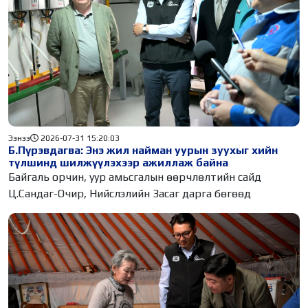
Ээнээ
2026-07-31 15:20:03
Б.Пүрэвдагва: Энэ жил найман уурын зуухыг хийн
түлшинд шилжүүлэхээр ажиллаж байна
Байгаль орчин, уур амьсгалын өөрчлөлтийн сайд
Ц.Сандаг-Очир, Нийслэлийн Засаг дарга бөгөөд