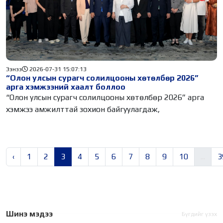
Ээнээ
2026-07-31 15:07:13
“Олон улсын сурагч солилцооны хөтөлбөр 2026”
арга хэмжээний хаалт боллоо
“Олон улсын сурагч солилцооны хөтөлбөр 2026” арга
хэмжээ амжилттай зохион байгуулагдаж,
‹
1
2
3
4
5
6
7
8
9
10
...
3
Шинэ мэдээ
Бүгдийг үзэх