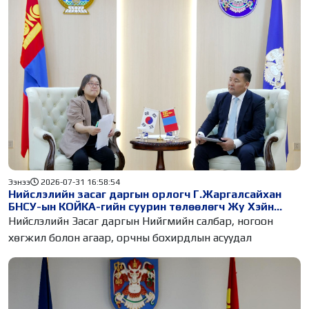
Ээнээ
2026-07-31 16:58:54
Нийслэлийн засаг даргын орлогч Г.Жаргалсайхан
БНСУ-ын КОЙКА-гийн суурин төлөөлөгч Жу Хэйн
Нантай уулзлаа
Нийслэлийн Засаг даргын Нийгмийн салбар, ногоон
хөгжил болон агаар, орчны бохирдлын асуудал