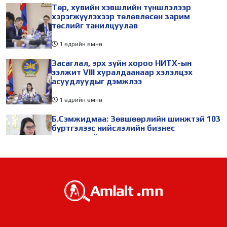
Төр, хувийн хэвшлийн түншлэлээр
хэрэгжүүлэхээр төлөвлөсөн зарим
төслийг танилцуулав
1 өдрийн өмнө
Засаглал, эрх зүйн хороо НИТХ-ын
ээлжит VIII хуралдаанаар хэлэлцэх
асуудлуудыг дэмжлээ
1 өдрийн өмнө
Б.Сэмжидмаа: Зөвшөөрлийн шинжтэй 103
бүртгэлээс нийслэлийн бизнес
эрхлэгчдийг чөлөөллөө
1 өдрийн өмнө
ТБХ 67 асуудал хэлэлцэж, нийслэлийн
төсвийн талаарх ерөнхий хяналтын
сонсгол зохион байгуулсан байна
1 өдрийн өмнө