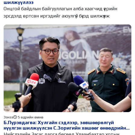
шилжүүллээ
Онцгой байдлын байгууллагын алба хаагчид үерийн
эрсдэлд өртсөн иргэдийг аюулгүй бүсэд шилжүүлж
Ээнээ
5 өдрийн өмнө
Б.Пүрэвдагва: Хулгайн сэдлээр, зөвшөөрөлгүй
нүүлгэн шилжүүлсэн С.Зоригийн хөшөөг өнөөдрийн
дотор буцаан байрлуулна
Нийслэлийн Засаг дарга бөгөөд Улаанбаатар хотын