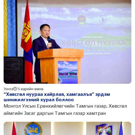
Ээнээ
5 өдрийн өмнө
“Хөвсгөл нуураа хайрлая, хамгаалъя” эрдэм
шинжилгээний хурал боллоо
Монгол Улсын Ерөнхийлөгчийн Тамгын газар, Хөвсгөл
аймгийн Засаг даргын Тамгын газар хамтран