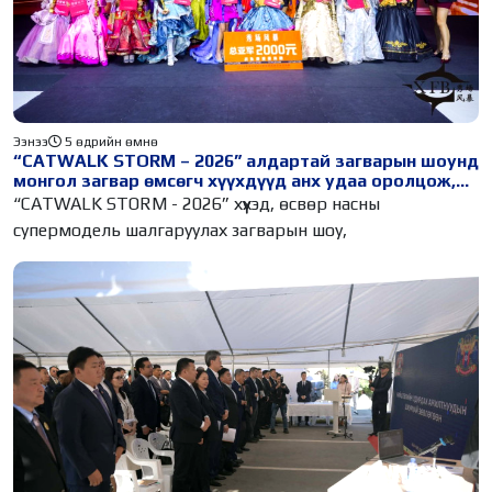
Ээнээ
5 өдрийн өмнө
“CATWALK STORM – 2026” алдартай загварын шоунд
монгол загвар өмсөгч хүүхдүүд анх удаа оролцож,
өндөр амжилт гаргалаа
“CATWALK STORM - 2026” хүүхэд, өсвөр насны
супермодель шалгаруулах загварын шоу,