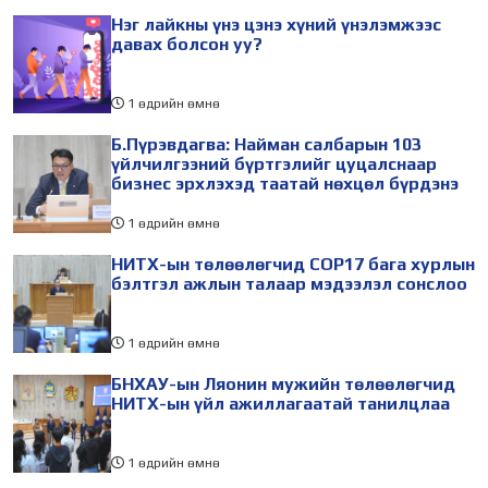
Нэг лайкны үнэ цэнэ хүний үнэлэмжээс
давах болсон уу?
1 өдрийн өмнө
Б.Пүрэвдагва: Найман салбарын 103
үйлчилгээний бүртгэлийг цуцалснаар
бизнес эрхлэхэд таатай нөхцөл бүрдэнэ
1 өдрийн өмнө
НИТХ-ын төлөөлөгчид COP17 бага хурлын
бэлтгэл ажлын талаар мэдээлэл сонслоо
1 өдрийн өмнө
БНХАУ-ын Ляонин мужийн төлөөлөгчид
НИТХ-ын үйл ажиллагаатай танилцлаа
1 өдрийн өмнө