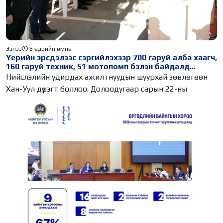
Ээнээ
5 өдрийн өмнө
Үерийн эрсдэлээс сэргийлэхээр 700 гаруй алба хаагч,
160 гаруй техник, 51 мотопомп бэлэн байдалд
ажиллаж байна
Нийслэлийн удирдах ажилтнуудын шуурхай зөвлөгөөн
Хан-Уул дүүрэгт боллоо. Долоодугаар сарын 22-ны