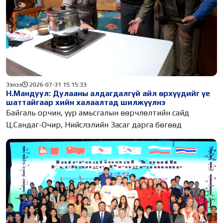
Ээнээ
2026-07-31 15:15:33
Н.Мандуул: Дулааны алдагдалгүй айл өрхүүдийг үе
шаттайгаар хийн халаалтад шилжүүлнэ
Байгаль орчин, уур амьсгалын өөрчлөлтийн сайд
Ц.Сандаг-Очир, Нийслэлийн Засаг дарга бөгөөд