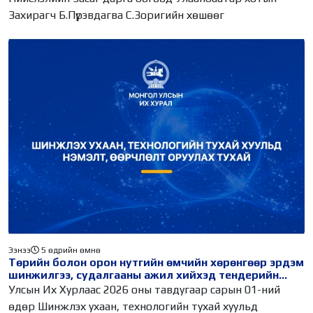
Захирагч Б.Пүрэвдагва С.Зоригийн хөшөөг
Ээнээ
5 өдрийн өмнө
Төрийн болон орон нутгийн өмчийн хөрөнгөөр эрдэм
шинжилгээ, судалгааны ажил хийхэд тендерийн
болон гүйцэтгэлийн баталгаа гаргахгүй
Улсын Их Хурлаас 2026 оны тавдугаар сарын 01-ний
өдөр Шинжлэх ухаан, технологийн тухай хуульд