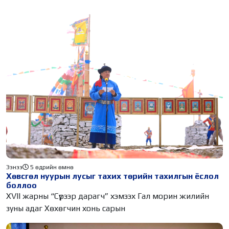
Ээнээ
5 өдрийн өмнө
Хөвсгөл нуурын лусыг тахих төрийн тахилгын ёслол
боллоо
XVII жарны “Сүрээр дарагч” хэмээх Гал морин жилийн
зуны адаг Хөхөгчин хонь сарын