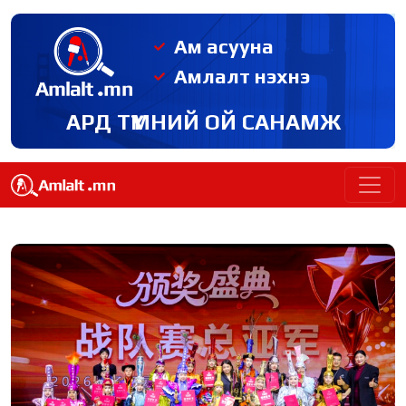
Ам асууна
Амлалт нэхнэ
АРД ТҮМНИЙ ОЙ САНАМЖ