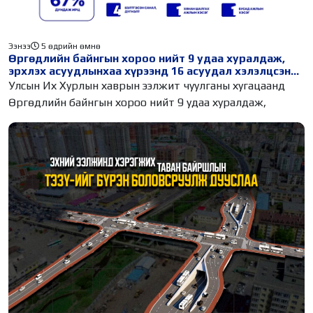
Ээнээ
5 өдрийн өмнө
Өргөдлийн байнгын хороо нийт 9 удаа хуралдаж,
эрхлэх асуудлынхаа хүрээнд 16 асуудал хэлэлцсэн
байна
Улсын Их Хурлын хаврын ээлжит чуулганы хугацаанд
Өргөдлийн байнгын хороо нийт 9 удаа хуралдаж,