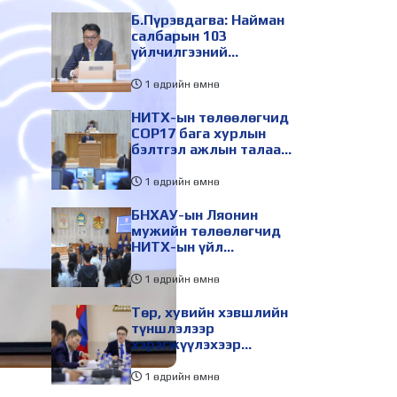
Б.Пүрэвдагва: Найман
салбарын 103
үйлчилгээний
бүртгэлийг цуцалснаар
бизнес эрхлэхэд
1 өдрийн өмнө
таатай нөхцөл бүрдэнэ
НИТХ-ын төлөөлөгчид
COP17 бага хурлын
бэлтгэл ажлын талаар
мэдээлэл сонслоо
1 өдрийн өмнө
БНХАУ-ын Ляонин
мужийн төлөөлөгчид
НИТХ-ын үйл
ажиллагаатай
танилцлаа
1 өдрийн өмнө
Төр, хувийн хэвшлийн
түншлэлээр
хэрэгжүүлэхээр
төлөвлөсөн зарим
төслийг танилцуулав
1 өдрийн өмнө