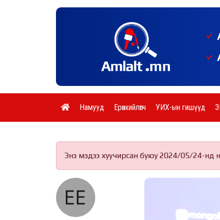
Намууд
Ерөнхийлөгч
УИХ-ын гишүүд
З
Энэ мэдээ хуучирсан буюу 2024/05/24-нд 