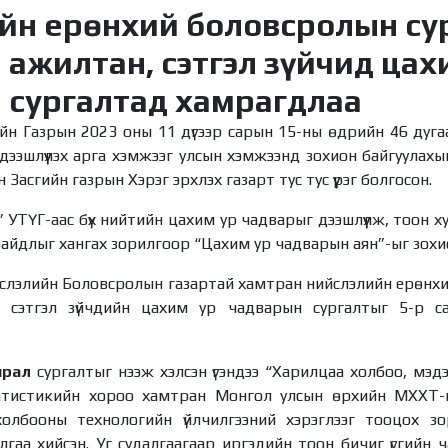
йн ерөнхий боловсролын су
ажилтан, сэтгэл зүйчид цах
 сургалтад хамрагдлаа
йн Газрын 2023 оны 11 дүгээр сарын 15-ны өдрийн 46 дуга
дээшлүүлэх арга хэмжээг улсын хэмжээнд зохион байгуулах
Засгийн газрын Хэрэг эрхлэх газарт тус тус үүрэг болгосон.
УТҮГ-аас бүх нийтийн цахим ур чадварыг дээшлүүлж, тоон х
йдлыг хангах зорилгоор “Цахим ур чадварын аян”-ыг зохио
ийслэлийн Боловсролын газартай хамтран нийслэлийн ерөнх
 сэтгэл зүйчдийн цахим ур чадварын сургалтыг 5-р 
чрал
сургалтыг нээж хэлсэн үгэндээ “Харилцаа холбоо, мэд
атистикийн хороо хамтран Монгол улсын өрхийн МХХТ
холбооны технологийн үйлчилгээний хэрэглээг тооцох з
алгаа хийсэн. Уг судалгаагаар иргэдийн тоон бичиг үсгийн 