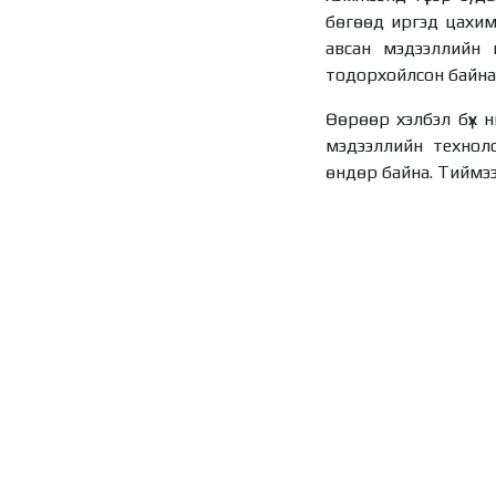
бөгөөд иргэд цахим
авсан мэдээллийн 
тодорхойлсон байна
Өөрөөр хэлбэл бүх н
мэдээллийн техноло
өндөр байна. Тиймээ