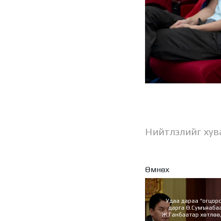
Нийтлэлийг хув
Өмнөх
Удаа дараа “огцорс
дарга Ө.Сумъяаба
Ж.Ганбаатар хөтлөөд