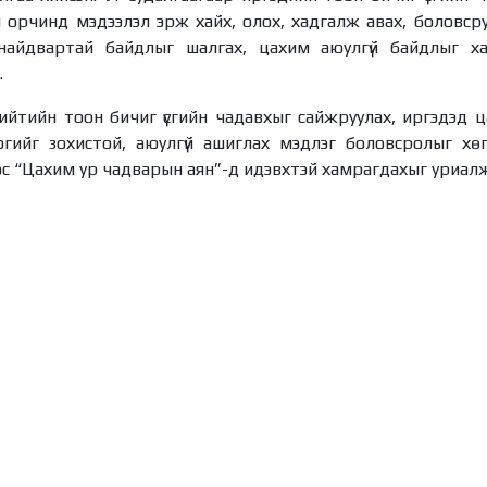
 орчинд мэдээлэл эрж хайх, олох, хадгалж авах, боловсру
найдвартай байдлыг шалгах, цахим аюулгүй байдлыг ха
.
ийтийн тоон бичиг үсгийн чадавхыг сайжруулах, иргэдэд ца
гийг зохистой, аюулгүй ашиглах мэдлэг боловсролыг хөгж
с “Цахим ур чадварын аян”-д идэвхтэй хамрагдахыг уриалж