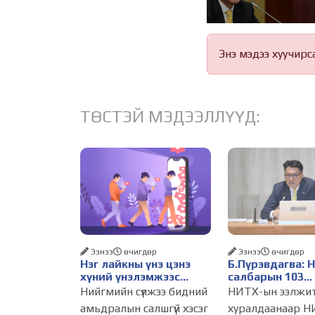
Энэ мэдээ хуучирс
ТӨСТЭЙ МЭДЭЭЛЛҮҮД:
Ээнээ
өчигдѳр
Ээнээ
өчигдѳр
Нэг лайкны үнэ цэнэ
Б.Пүрэвдагва: 
хүний үнэлэмжээс
салбарын 103
давах болсон уу?
үйлчилгээний
Нийгмийн сүлжээ бидний
НИТХ-ын ээлжи
бүртгэлийг цуц
амьдралын салшгүй хэсэг
хуралдаанаар Н
бизнес эрхлэхэ