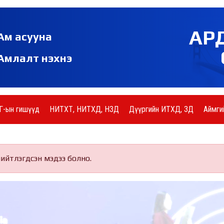
АР
Ам асууна
Амлалт нэхнэ
Г-ын гишүүд
НИТХТ, НИТХД, НЗД
Дүүргийн ИТХД, ЗД
Аймги
нийтлэгдсэн мэдээ болно.