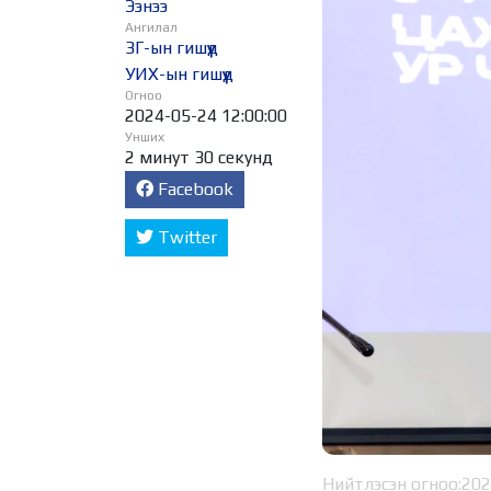
Ээнээ
Ангилал
ЗГ-ын гишүүд
УИХ-ын гишүүд
Огноо
2024-05-24 12:00:00
Унших
2 минут 30 секунд
Facebook
Twitter
Нийтлэсэн огноо:
202