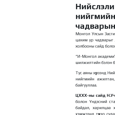
Нийслэли
нийгмийн 
чадварын
Монгол Улсын Засги
цахим ур чадварыг 
холбооны сайд болон 
“И-Монгол академи” 
шилжилтийн бэлэн ба
Тус аяны хүрээнд Н
нийгмийн ажилтан,
байгууллаа.
ЦХХХ-ны сайд Н.У
болон Үндэсний ст
байдал, харилцаа 
хэмжээнд түүвэр суд