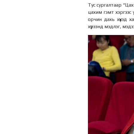
Тус сургалтаар “Цах
цахим гэмт хэргээс 
орчин дахь хүүхэд 
хүрээнд мэдлэг, мэд