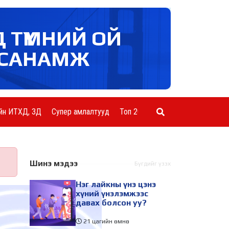
Д ТҮМНИЙ ОЙ
САНАМЖ
йн ИТХД, ЗД
Супер амлалтууд
Топ 20 ААН
Шинэ мэдээ
Бүгдийг үзэх
Нэг лайкны үнэ цэнэ
хүний үнэлэмжээс
давах болсон уу?
21 цагийн өмнө