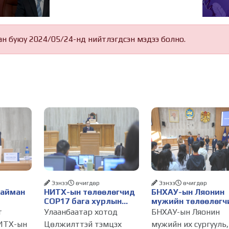
ан буюу 2024/05/24-нд нийтлэгдсэн мэдээ болно.
Ээнээ
өчигдѳр
Ээнээ
өчигдѳр
Найман
НИТХ-ын төлөөлөгчид
БНХАУ-ын Ляонин
COP17 бага хурлын
мужийн төлөөлөгч
бэлтгэл ажлын талаар
НИТХ-ын үйл
т
Улаанбаатар хотод
БНХАУ-ын Ляонин
алснаар
мэдээлэл сонслоо
ажиллагаатай
ИТХ-ын
Цөлжилттэй тэмцэх
мужийн их сургууль,
д
танилцлаа