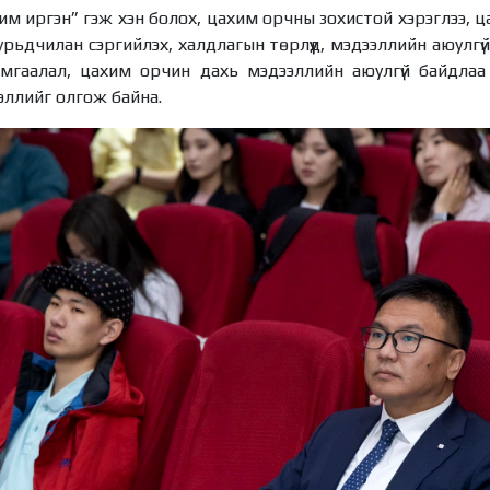
им иргэн” гэж хэн болох, цахим орчны зохистой хэрэглээ, 
урьдчилан сэргийлэх, халдлагын төрлүүд, мэдээллийн аюулг
хамгаалал, цахим орчин дахь мэдээллийн аюулгүй байдлаа
ээллийг олгож байна.