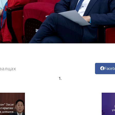
аалцах
Face
он“ Засаг
атарыгаа
ү
 дэвшиж...