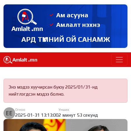
Ам асууна
Амлалт нэхнэ
АРД ТҮМНИЙ ОЙ САНАМЖ
Энэ мэдээ хуучирсан буюу 2025/01/31-нд
нийтлэгдсэн мэдээ болно.
Огноо
Унших
2025-01-31 13:13:00
2 минут 53 секунд