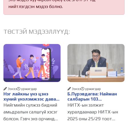
нийтлэгдсэн мэдээ болно.
ТӨСТЭЙ МЭДЭЭЛЛҮҮД:
Ээнээ
уржигдар
Ээнээ
уржигдар
Нэг лайкны үнэ цэнэ
Б.Пүрэвдагва: Найман
хүний үнэлэмжээс давах
салбарын 103
болсон уу?
үйлчилгээний
Нийгмийн сүлжээ бидний
НИТХ-ын ээлжит
бүртгэлийг цуцалснаар
амьдралын салшгүй хэсэг
хуралдаанаар НИТХ-ын
бизнес эрхлэхэд таатай
болсон. Гэвч энэ орчинд
2025 оны 25/29 тоот
нөхцөл бүрдэнэ
хүмүүсийн үнэлэмж,
тогтоолоор батлагдсан