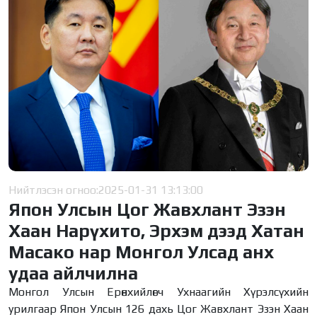
Нийтлэсэн огноо:
2025-01-31 13:13:00
Япон Улсын Цог Жавхлант Эзэн
Хаан Нарүхито, Эрхэм дээд Хатан
Масако нар Монгол Улсад анх
удаа айлчилна
Монгол Улсын Ерөнхийлөгч Ухнаагийн Хүрэлсүхийн
урилгаар Япон Улсын 126 дахь Цог Жавхлант Эзэн Хаан