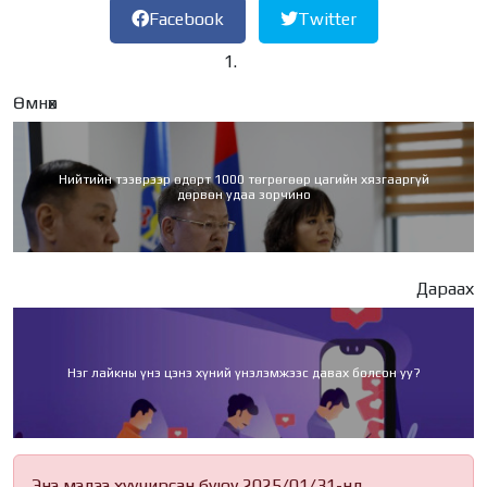
Facebook
Twitter
Өмнөх
Нийтийн тээврээр өдөрт 1000 төгрөгөөр цагийн хязгааргүй
дөрвөн удаа зорчино
Дараах
Нэг лайкны үнэ цэнэ хүний үнэлэмжээс давах болсон уу?
Энэ мэдээ хуучирсан буюу 2025/01/31-нд