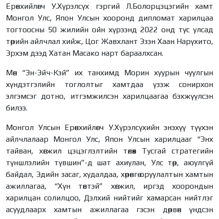
Ерөнхийлөгч У.Хүрэлсүх гэргий Л.Болорцэцэгийн хамт
Монгол Улс, Япон Улсын хооронд дипломат харилцаа
тогтоосны 50 жилийн ойн хүрээнд 2022 онд тус улсад
төрийн айлчлал хийж, Цог Жавхлант Эзэн Хаан Нарүхито,
Эрхэм дээд Хатан Масако нарт бараалхсан.
Мөн “Эн-Эйч-Кэй” их танхимд Морин хуурын чуулгын
хүндэтгэлийн тоглолтыг хамтдаа үзэж сонирхон
элгэмсэг дотно, итгэмжилсэн харилцаагаа бэхжүүлсэн
билээ.
Монгол Улсын Ерөнхийлөгч У.Хүрэлсүхийн энэхүү түүхэн
айлчлалаар Монгол Улс, Япон Улсын харилцааг “Энх
тайван, хөгжил цэцэглэлтийн төлөөх Тусгай стратегийн
түншлэлийн түвшин”-д шат ахиулан, Улс төр, аюулгүй
байдал, Эдийн засаг, худалдаа, хөрөнгө оруулалтын хамтын
ажиллагаа, “Хүн төвтэй” хөгжил, иргэд хоорондын
харилцан солилцоо, Дэлхий нийтийг хамарсан нийтлэг
асуудлаарх хамтын ажиллагаа гэсэн дөрвөн үндсэн