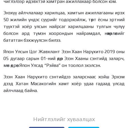
чиглэлээр идэвхтэй хамтран ажиллахаар болсон юм.
Энэхүү айлчлалаар харилцаа, хамтын ажиллагааны ирэх
50 жилийн үндэс суурийг тодорхойлж, төрт ёсны эртний
түүхтэй хоёр улсын найрсаг харилцааны тулгын чулуу
болсон ард түмэн хоорондын найрамдал, нөхөрлөлийг
бататган бэхжүүлсэн билээ.
Япон Улсын Цог Жавхлант Эзэн Хаан Нарүхито 2019 оны
05 дугаар сарын 01-ний өдөр Эзэн Хааны сэнтийд заларч,
мөн өдрөөс Япон Улсад “Рэйва” он тоолол эхэлсэн.
Эзэн Хаан Нарүхито сэнтийдээ заларснаас хойш Эрхэм
дээд Хатан Масакогийн хамт хоёр удаа гадаад улсад
айлчлаад байна.
Нийтлэлийг хуваалцах