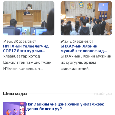
амжилт, тэр ч байтугай
журмын зарим хэсгийг
хүний үнэ цэнийг хүртэл
хүчингүй болгож,
лайк, шэйр, дагагчийн
зөвшөөрлийн шинжтэй 103
тоогоор хэмжих хандлага
бүртгэлээс нийслэлийн
газар авч
бизнес эрхлэгчдийг
Ээнээ
2026/08/07
Ээнээ
2026/08/07
НИТХ-ын төлөөлөгчид
БНХАУ-ын Ляонин
COP17 бага хурлын
мужийн төлөөлөгчид
бэлтгэл ажлын талаар
НИТХ-ын үйл
Улаанбаатар хотод
БНХАУ-ын Ляонин мужийн
мэдээлэл сонслоо
ажиллагаатай
Цөлжилттэй тэмцэх тухай
их сургууль, эрдэм
танилцлаа
НҮБ-ын конвенцын
шинжилгээний
Талуудын 17 дугаар бага
байгууллагын эрдэмтэн,
хурал (COP17) 2026 оны 08
судлаач, оюутнууд болон
дугаар сарын 17-28-ны өдөр
залуу бизнес эрхлэгчдийн
зохион байгуулагдана.
төлөөлөгчид Монгол Улсад
Шинэ мэдээ
Бүгдийг үзэх
Үүнтэй холбогдуулан
хийж буй танилцах
Нэг лайкны үнэ цэнэ хүний үнэлэмжээс
Нийслэлийн
айлчлалынхаа хүрээнд
давах болсон уу?