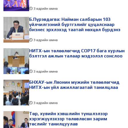
3 өдрийн өмнө
Б.Пүрэвдагва: Найман салбарын 103
үйлчилгээний бүртгэлийг цуцалснаар
бизнес эрхлэхэд таатай нөхцөл бүрдэнэ
3 өдрийн өмнө
НИТХ-ын төлөөлөгчид COP17 бага хурлын
бэлтгэл ажлын талаар мэдээлэл сонслоо
3 өдрийн өмнө
БНХАУ-ын Ляонин мужийн төлөөлөгчид
НИТХ-ын үйл ажиллагаатай танилцлаа
3 өдрийн өмнө
Төр, хувийн хэвшлийн түншлэлээр
хэрэгжүүлэхээр төлөвлөсөн зарим
төслийг танилцуулав