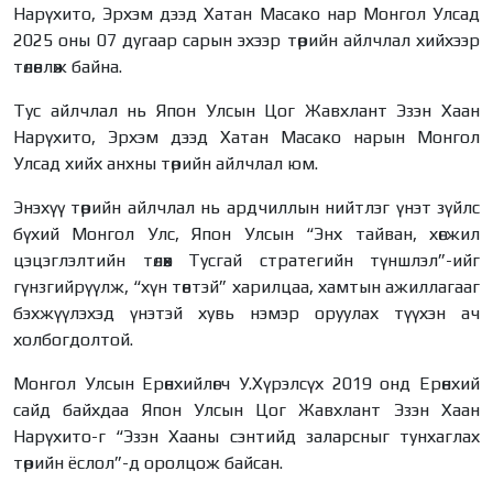
Нарүхито, Эрхэм дээд Хатан Масако нар Монгол Улсад
2025 оны 07 дугаар сарын эхээр төрийн айлчлал хийхээр
төлөвлөж байна.
Тус айлчлал нь Япон Улсын Цог Жавхлант Эзэн Хаан
Нарүхито, Эрхэм дээд Хатан Масако нарын Монгол
Улсад хийх анхны төрийн айлчлал юм.
Энэхүү төрийн айлчлал нь ардчиллын нийтлэг үнэт зүйлс
бүхий Монгол Улс, Япон Улсын “Энх тайван, хөгжил
цэцэглэлтийн төлөөх Тусгай стратегийн түншлэл”-ийг
гүнзгийрүүлж, “хүн төвтэй” харилцаа, хамтын ажиллагааг
бэхжүүлэхэд үнэтэй хувь нэмэр оруулах түүхэн ач
холбогдолтой.
Монгол Улсын Ерөнхийлөгч У.Хүрэлсүх 2019 онд Ерөнхий
сайд байхдаа Япон Улсын Цог Жавхлант Эзэн Хаан
Нарүхито-г “Эзэн Хааны сэнтийд заларсныг тунхаглах
төрийн ёслол”-д оролцож байсан.