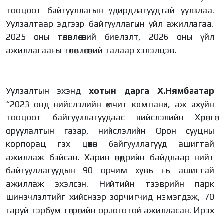
тооцоот байгууллагын удирдлагуудтай уулзлаа.
Уулзалтаар эдгээр байгууллагын үйл ажиллагаа,
2025 оны төлөвлөгөөний биелэлт, 2026 оны үйл
ажиллагааны төлөвлөгөөний талаар хэлэлцэв.
Уулзалтын эхэнд
хотын дарга Х.Нямбаатар
“2023 онд нийслэлийн өмчит компани, аж ахуйн
тооцоот байгууллагуудаас нийслэлийн Хөрөнгө
оруулалтын газар, нийслэлийн Орон сууцны
корпорац гэх цөөхөн байгууллагууд ашигтай
ажиллаж байсан. Харин өнөөдрийн байдлаар нийт
байгууллагуудын 90 орчим хувь нь ашигтай
ажиллаж эхэлсэн. Нийтийн тээврийн парк
шинэчлэлтийг хийснээр зорчигчид нэмэгдэж, 70
гаруй тэрбум төгрөгийн орлоготой ажилласан. Ирэх