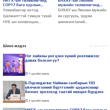
НИТХ-ын төлөөлөгчид
БНХАУ-ын Ляонин
COP17 бага хурлын
мужийн төлөөлөгчид
бэлтгэл ажлын талаар
НИТХ-ын үйл
Улаанбаатар хотод
БНХАУ-ын Ляонин мужийн
мэдээлэл сонслоо
ажиллагаатай
Цөлжилттэй тэмцэх тухай
их сургууль, эрдэм
танилцлаа
НҮБ-ын конвенцын
шинжилгээний
Талуудын 17 дугаар бага
байгууллагын эрдэмтэн,
хурал (COP17) 2026 оны 08
судлаач, оюутнууд болон
дугаар сарын 17-28-ны
залуу бизнес эрхлэгчдийн
өдөр зохион
төлөөлөгчид Монгол
Шинэ мэдээ
Бүгдийг үзэх
байгуулагдана. Үүнтэй
Улсад хийж буй танилцах
Нэг лайкны үнэ цэнэ хүний үнэлэмжээс
холбогдуулан Нийслэлийн
айлчлалынхаа хүрээнд
давах болсон уу?
1 цагийн өмнө
Б.Пүрэвдагва: Найман салбарын 103
үйлчилгээний бүртгэлийг цуцалснаар
бизнес эрхлэхэд таатай нөхцөл бүрдэнэ
2 цагийн өмнө
НИТХ-ын төлөөлөгчид COP17 бага хурлын