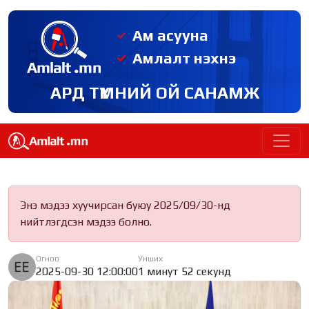
Ам асууна
Амлалт нэхнэ
АРД ТҮМНИЙ ОЙ САНАМЖ
Энэ мэдээ хуучирсан буюу 2025/09/30-нд
нийтлэгдсэн мэдээ болно.
Огноо
Унших
2025-09-30 12:00:00
1 минут 52 секунд