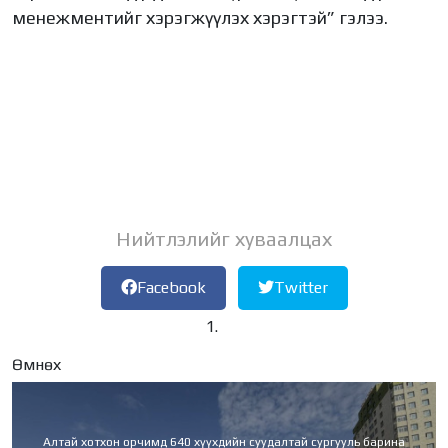
менежментийг хэрэгжүүлэх хэрэгтэй” гэлээ.
Нийтлэлийг хуваалцах
Facebook
Twitter
Өмнөх
Алтай хотхон орчимд 640 хүүхдийн суудалтай сургууль барина