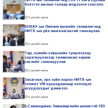
бэлтгэл ажлын талаар мэдээлэл сонслоо
6 цагийн өмнө
БНХАУ-ын Ляонин мужийн төлөөлөгчид
НИТХ-ын үйл ажиллагаатай танилцлаа
6 цагийн өмнө
Төр, хувийн хэвшлийн түншлэлээр
хэрэгжүүлэхээр төлөвлөсөн зарим
төслийг танилцуулав
6 цагийн өмнө
Засаглал, эрх зүйн хороо НИТХ-ын
ээлжит VIII хуралдаанаар хэлэлцэх
асуудлуудыг дэмжлээ
6 цагийн өмнө
Б.Сэмжидмаа: Зөвшөөрлийн шинжтэй 103