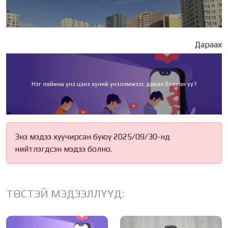
Дараах
Нэг лайкны үнэ цэнэ хүний үнэлэмжээс давах болсон уу?
Энэ мэдээ хуучирсан буюу 2025/09/30-нд
нийтлэгдсэн мэдээ болно.
ТӨСТЭЙ МЭДЭЭЛЛҮҮД: