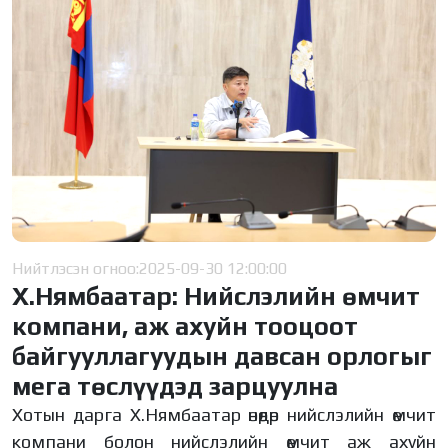
Нийтлэсэн огноо:
2025-09-30 12:00:00
Х.Нямбаатар: Нийслэлийн өмчит
компани, аж ахуйн тооцоот
байгууллагуудын давсан орлогыг
мега төслүүдэд зарцуулна
Хотын дарга Х.Нямбаатар өнөөдөр нийслэлийн өмчит
компани болон нийслэлийн өмчит аж ахуйн