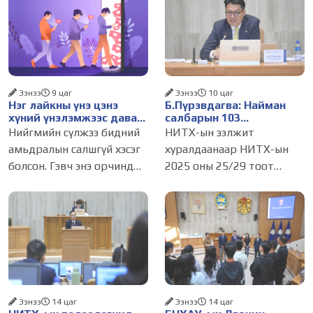
Ээнээ
9 цаг
Ээнээ
10 цаг
Нэг лайкны үнэ цэнэ
Б.Пүрэвдагва: Найман
хүний үнэлэмжээс давах
салбарын 103
болсон уу?
үйлчилгээний
Нийгмийн сүлжээ бидний
НИТХ-ын ээлжит
бүртгэлийг цуцалснаар
амьдралын салшгүй хэсэг
хуралдаанаар НИТХ-ын
бизнес эрхлэхэд таатай
болсон. Гэвч энэ орчинд
2025 оны 25/29 тоот
нөхцөл бүрдэнэ
хүмүүсийн үнэлэмж,
тогтоолоор батлагдсан
амжилт, тэр ч байтугай
журмын зарим хэсгийг
хүний үнэ цэнийг хүртэл
хүчингүй болгож,
лайк, шэйр, дагагчийн
зөвшөөрлийн шинжтэй
тоогоор хэмжих хандлага
103 бүртгэлээс нийслэлийн
газар авч
бизнес эрхлэгчдийг
Ээнээ
14 цаг
Ээнээ
14 цаг