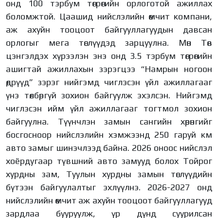
онд 100 тэрбум төгрөгийн орлоготой ажиллах
боломжтой. Цаашид нийслэлийн өмчит компани,
аж ахуйн тооцоот байгууллагуудын давсан
орлогыг мега төслүүдэд зарцуулна. Мөн Төв
цэнгэлдэх хүрээлэн энэ онд 3.5 тэрбум төгрөгийн
ашигтай ажиллахын зэрэгцээ “Намрын ногоон
өдрүүд” зэрэг нийгэмд чиглэсэн үйл ажиллагааг
үнэ төлбөргүй зохион байгуулж эхэлсэн. Нийгэмд
чиглэсэн ийм үйл ажиллагааг тогтмол зохион
байгуулна. Түүнчлэн замын сангийн хөрөнгийг
босгосноор нийслэлийн хэмжээнд 250 гаруй км
авто замыг шинэчлээд байна. 2026 оноос нийслэл
хоёрдугаар түвшний авто замууд болох Тойрог
хурдны зам, Туулын хурдны замын төслүүдийн
бүтээн байгуулалтыг эхлүүлнэ. 2026-2027 онд
нийслэлийн өмчит аж ахуйн тооцоот байгууллагууд
зардлаа бууруулж, үр дүнд суурилсан