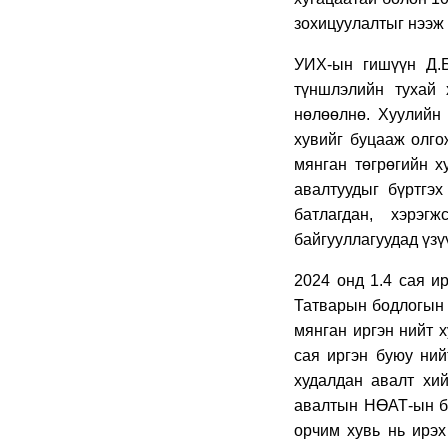
зохицуулалтыг нээж 
УИХ-ын гишүүн Д.Б
түншлэлийн тухай 
нөлөөлнө. Хуулийн
хувийг буцааж олго
мянган төгрөгийн 
авалтуудыг бүртгэх
батлагдан, хэрэг
байгууллагуудад үзү
2024 онд 1.4 сая и
Татварын бодлогын 
мянган иргэн нийт х
сая иргэн буюу ний
худалдан авалт хий
авалтын НӨАТ-ын бу
орчим хувь нь ирэх