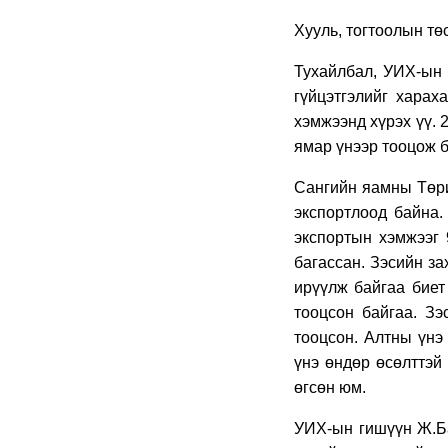
Хууль, тогтоолын тө
Тухайлбал, УИХ-ын
гүйцэтгэлийг харах
хэмжээнд хүрэх үү. 
ямар үнээр тооцож б
Сангийн яамны Төри
экспортлоод байна.
экспортын хэмжээг 
багассан. Зэсийн за
ирүүлж байгаа биет
тооцсон байгаа. Зэ
тооцсон. Алтны үнэ
үнэ өндөр өсөлттэй 
өгсөн юм.
УИХ-ын гишүүн Ж.Ба