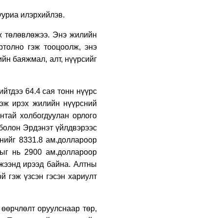
дарга Г.Тэмүүлэн
ууриа илэрхийлэв.
тэргүүтэй УИХ-ын
гишүүд БНСУ-ын
Үндэсний Ассамблейн
 төлөвлө
жээ. Энэ жилийн
3 өдрийн өмнө
гишүүдийг хүлээн авч
ртолно гэж тооцоолж, энэ
уулзав
“Туул усан цогцолбор”
ийн баяжмал, алт, нүүрсийг
төслийн нэгдүгээр
шатны ТЭЗҮ-ийг
боловсруулах ажил 90
хувийн гүйцэтгэлтэй
3 өдрийн өмнө
йтдээ 64.4 сая тонн нүүрс
байна
лэж ирэх жилийн нүүрсний
Татварын өрийг
барагдуулахдаа
нтай холбогдуулан орлого
орлогын 30 хувийг
 болон Эрдэнэт үйлдвэрээс
татвар төлөгчид
нийг 8331.8 ам.доллароор
үлдээхээр хуульчилж,
3 өдрийн өмнө
татварын тайлангаа
цыг нь 2900 ам.доллароор
залруулах хугацааг
Нэгдүгээр хорооллын
мжээнд ирээд байна. Алтны
хоёр жил болгон
арын замыг
сунгажээ
й гэж үзсэн гэсэн хариулт
наймдугаар сарын 6-
ны 23:00 цагаас түр
хааж, борооны ус
3 өдрийн өмнө
зайлуулах шугамын
өөрчлөлт оруулснаар төр,
хөндлөн сэтэлгээ хийнэ
Өвөлжилтийн бэлтгэл