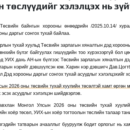
 төслүүдийг хэлэлцэх нь зүй
өсвийн байнгын хорооны өнөөдрийн /2025.10.14/ хура
оны даргыг сонгох тухай байлаа.
рлын тухай хуульд Төсвийн зарлагын хяналтын дэд хороон
өөнхийн бүлэг байгуулах гишүүдийн тоо хүрэхээргүй бол ц
өд
УИХ дахь АН-ын бүлгээс Төсвийн зарлагын хяналтын д
тарын нэрийг дэвшүүлсэн юм. Харин нэр дэвшигч Дав.Цогт
л Дэд хорооны даргыг сонгох тухай асуудлыг хэлэлцэхийг 
сын 2026 оны төсвийн тухай хуулийн төсөлтэй хамт өргөн м
х эсэх асуудлыг хэлэлцэн шийдвэрлэв.
Жавхлан
Монгол Улсын 2026 оны төсвийн тухай хуулий
ийн
хоёр
төсөл
,
УИХ-ын
хоёр
тогтоолын төслийн
талаар тан
иргэдийн татварын ачааллыг бууруулж бодит орлогыг нь ха