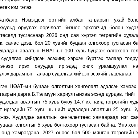
өгөх юм гэлээ.
атбаяр, Нэмэгдсэн өртгийн албан татварын тухай бол
хуульд оруулах өөрчлөлт бизнес эрхлэгчид болон худа
 төсөлд тусгаснаар 2026 онд сая хүртэл төгрөгийн худ
ж, саяас дээш бол 20 хувийг буцаан олгохоор тусгасан б
худалдан авалтын НӨАТ-ыг 100 хувь буцааж олгохоор тө
 судалгаа хийгдсэн эсэхийг, хэрхэн бүртгэх талаар тодр
жсэнээр ирэх онуудад иргэдэд очих урамшуулал нэ
үлэх дарамтын талаар судалгаа хийсэн эсэхийг лавлалаа.
ргэн НӨАТ-ын буцаан олголтын хөнгөлөлт эдэлсэн хэмээ
газрын дарга Б.Тэлмүүн хариултынхаа эхэнд дурдав
. Нийт
удалдан авалтын 75 хувь буюу 14.7 их наяд төгрөгийн худ
т иргэдийн 75 хувь нь нийт худалдан авалтын 25 хувь бу
жээ. Худалдан авалтын хөнгөлөлтөөс хамаараад нэг сая
цаан олголтыг 5 хувь болгохоор тусгасан байна. Энэ хөн
 онд хамрагдана. 2027 оноос бол 500 мянган төгрөгийн 