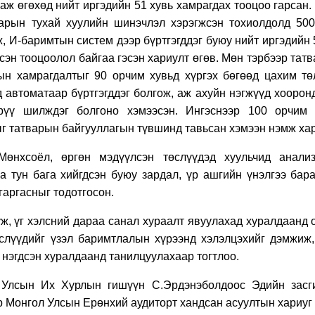
ж өгөхөд нийт иргэдийн 51 хувь хамрагдах тооцоо гарсан.
арын тухай хуулийн шинэчлэл хэрэгжсэн тохиолдолд 500
, И-баримтын систем дээр бүртгэгддэг буюу нийт иргэдийн
сэн тооцоолол байгаа гэсэн хариулт өгөв. Мөн тэрбээр та
ын хамрагдалтыг 90 орчим хувьд хүргэх бөгөөд цахим т
 автоматаар бүртгэгддэг болгож, аж ахуйн нэгжүүд хоорон
үү шилждэг болгоно хэмээсэн. Ингэснээр 100 орчим 
ыг татварын байгууллагын түвшинд тавьсан хэмээн нэмж ха
өнхсоёл, өргөн мэдүүлсэн төслүүдэд хуульчид анализ
а тун бага хийгдсэн буюу зардал, үр ашгийн үнэлгээ бар
 гаргасныг тодотгосон.
ж, үг хэлсний дараа санал хураалт явуулахад хуралдаанд
өслүүдийг үзэл баримтлалын хүрээнд хэлэлцэхийг дэмжиж
 нэгдсэн хуралдаанд танилцуулахаар тогтлоо.
р
Улсын Их Хурлын гишүүн С.Эрдэнэболдоос Эдийн засг
р Монгол Улсын Ерөнхий аудиторт хандсан асуултын хариуг