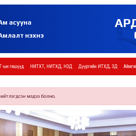
АР
Ам асууна
Амлалт нэхнэ
Г-ын гишүүд
НИТХТ, НИТХД, НЗД
Дүүргийн ИТХД, ЗД
Аймги
нийтлэгдсэн мэдээ болно.