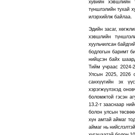
хувийн хэвшлийн 
түншлэлийн тухай ху
илэрхийлж байлаа.
Эдийн засаг, хөгжл
хэвшлийн түншлэл
хуульчилсан байдгий
бодлогын баримт би
нийцсэн байх шаард
Тийм учраас 2024-
Улсын 2025, 2026 
санхүүгийн эх үү
хэрэгжүүлэхэд онов
боломжтой гэсэн аг
13.2-т зааснаар ни
болон улсын төсвөө
хүн амтай аймаг то
аймаг нь нийслэлтэй
хугацаатай болон 10