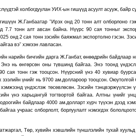
слүүдтэй холбогдуулан УИХ-ын гишүүд асуулт асууж, байр с
 гишүүн Ж.Ганбаатар "И
рэх онд 20 тонн
алт олборлоно
гэж
ад 7.7 тонн алт авсан байна. Нүүрс 90 сая тонныг экспо
2025 онд 2 сая тонн зэсийн баяжмал экспортолно гэсэн. Зэс
айгаа вэ" хэмээн лавласан.
йн нарийн бичгийн дарга Ж.Ганбат, өнөөдрийн байдлаар ни
 Энэ нь өнгөрсөн оны түвшинд байгаа. Энэ тоонд үндэс
90 сая тонн гэж тооцсон. Нүүрсний үнэ 40 хувиар буурса
х зээлийн үнийг нь 9700 ам.доллароор тооцсон. Оюутолгой
 хэмжээнд үндэслэж төсөвлөсөн. Зэсийн тэнцвэржүүлсэн ү
сийн үнэ харьцангуй тогтвортой байгаа. Алтны үнийг ун
 одоогийн байдлаар 4000 ам.долларт хүрч түүхэн дээд хэ
байгаа учраас олборлолт, борлуулалт нэмэгдэх бололцоото
тжаргал, Төр, хувийн хэвшлийн түншлэлийн тухай хуульд 