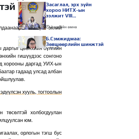
тэй гэж
Засаглал, эрх зүйн
хороо НИТХ-ын
ээлжит VIII
хуралдаанаар
хэлэлцэх асуудлуудыг
2 өдрийн өмнө
лдаанаар хэлэлцэх эхний
дэмжлээ
Б.Сэмжидмаа:
Зөвшөөрлийн шинжтэй
ы даргыг цөөнхийн бүлгийн
103 бүртгэлээс
нийслэлийн бизнес
өөнхийн гишүүдээс сонгоно
эрхлэгчдийг
2 өдрийн өмнө
эд хорооны даргад УИХ-ын
чөлөөллөө
баатар гадаад улсад албан
ТБХ 67 асуудал
хэлэлцэж, нийслэлийн
хойшлуулав.
төсвийн талаарх
ерөнхий хяналтын
эдүүлсэн хууль, тогтоолын
сонсгол зохион
2 өдрийн өмнө
байгуулсан байна
УИХ-ын дарга
С.Бямбацогт төрийг
н төсөлтэй холбогдуулан
төлөөлөн Сутай
илцуулсан юм.
хайрхны тэнгэрийг
тахих төрийн тахилгад
2 өдрийн өмнө
мгаалах, орлогын тэгш бус
оролцлоо