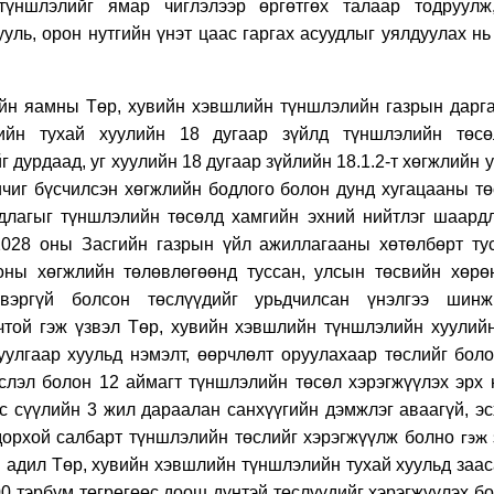
түншлэлийг ямар чиглэлээр өргөтгөх талаар тодруулж
уль, орон нутгийн үнэт цаас гаргах асуудлыг уялдуулах нь
ийн яамны Төр, хувийн хэвшлийн түншлэлийн газрын дарга
ийн тухай хуулийн 18 дугаар зүйлд түншлэлийн төсө
г дурдаад, уг хуулийн 18 дугаар зүйлийн 18.1.2-т хөгжлийн у
чиг бүсчилсэн хөгжлийн бодлого болон дунд хугацааны тө
лагыг түншлэлийн төсөлд хамгийн эхний нийтлэг шаардл
2028 оны Засгийн газрын үйл ажиллагааны хөтөлбөрт ту
оны хөгжлийн төлөвлөгөөнд туссан, улсын төсвийн хөрө
свэргүй болсон төслүүдийг урьдчилсан үнэлгээ шинж
чтой гэж үзвэл Төр, хувийн хэвшлийн түншлэлийн хуулийн
уулгаар хуульд нэмэлт, өөрчлөлт оруулахаар төслийг бол
йслэл болон 12 аймагт түншлэлийн төсөл хэрэгжүүлэх эрх 
с сүүлийн 3 жил дараалан санхүүгийн дэмжлэг аваагүй, эс
дорхой салбарт түншлэлийн төслийг хэрэгжүүлж болно
гэж 
 адил Төр, хувийн хэвшлийн түншлэлийн тухай хуульд заас
0 тэрбум төгрөгөөс доош дүнтэй төслүүдийг хэрэгжүүлэх б