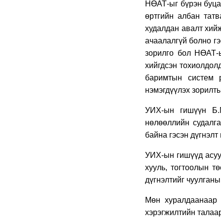
НӨАТ-ыг бүрэн буцаа
өртгийн албан татв
худалдан авалт хийж
ачаалалгүй болно гэ
зорилго бол НӨАТ-
хийгдсэн тохиолдолд
баримтын систем р
нэмэгдүүлэх зорилт
УИХ-ын гишүүн Б.М
нөлөөллийн судалга
байна гэсэн дүгнэлт
УИХ-ын гишүүд асуу
хууль, тогтоолын т
дүгнэлтийг чуулганы
Мөн хуралдаанаа
хэрэгжилтийн талаа