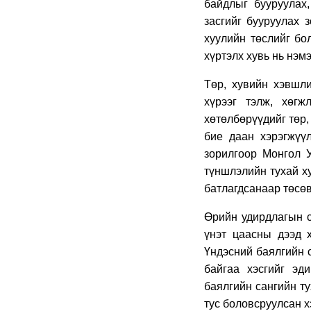
байдлыг бууруулах
засгийг бууруулах 
хуулийн төслийг бо
хүртэлх хувь нь нэм
Төр, хувийн хэвшли
хүрээг тэлж, хөгж
хөтөлбөрүүдийг төр,
бие даан хэрэгжүү
зорилгоор Монгол 
түншлэлийн тухай ху
батлагдсанаар төсөв
Өрийн удирдлагын с
үнэт цаасны дээд х
Үндэсний баялгийн 
байгаа хэсгийг эд
баялгийн сангийн ту
тус боловсруулсан х