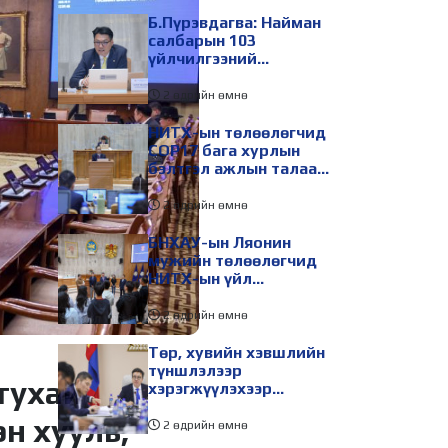
Б.Пүрэвдагва: Найман
салбарын 103
үйлчилгээний
бүртгэлийг цуцалснаар
бизнес эрхлэхэд
2 өдрийн өмнө
таатай нөхцөл бүрдэнэ
НИТХ-ын төлөөлөгчид
COP17 бага хурлын
бэлтгэл ажлын талаар
мэдээлэл сонслоо
2 өдрийн өмнө
БНХАУ-ын Ляонин
мужийн төлөөлөгчид
НИТХ-ын үйл
ажиллагаатай
танилцлаа
2 өдрийн өмнө
Төр, хувийн хэвшлийн
түншлэлээр
тухай
хэрэгжүүлэхээр
төлөвлөсөн зарим
н хууль,
төслийг танилцуулав
2 өдрийн өмнө