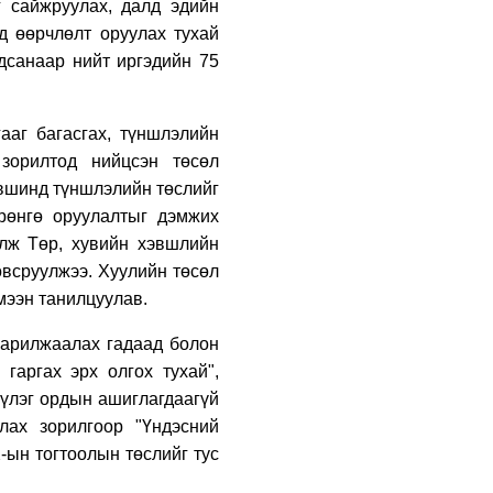
г сайжруулах, далд эдийн
УИХ-ын гишүүн
Б.Мөнхсоёл “Нээлттэй
д өөрчлөлт оруулах тухай
парламент“ танхимд
дсанаар нийт иргэдийн 75
ажиллаж, иргэдтэй
уулзлаа
2 өдрийн өмнө
“Хотын дарга сонсож
ааг багасгах, түншлэлийн
байна” 150150 тусгай
 зорилтод нийцсэн төсөл
дугаарыг наймдугаар
сарын 14-нөөс
үвшинд түншлэлийн төслийг
ажиллуулж эхэлнэ
3 өдрийн өмнө
рөнгө оруулалтыг дэмжих
улж Төр, хувийн хэвшлийн
Н.Номтойбаяр:
Аймгуудад тулгамдаж
овсруулжээ. Хуулийн төсөл
буй асуудлуудыг
мээн танилцуулав.
долоо хоног бүр
Засгийн газрын
3 өдрийн өмнө
 арилжаалах гадаад болон
хуралдаанд
танилцуулж,
УИХ-ын дарга
гаргах эрх олгох тухай",
шийдвэрлүүлнэ
С.Бямбацогт төрийг
бүлэг ордын ашиглагдаагүй
төлөөлөн Сутай
лах зорилгоор "Үндэсний
хайрхны тэнгэрийг
тахих төрийн тахилгад
3 өдрийн өмнө
-ын тогтоолын төслийг тус
оролцлоо
Байнгын хорооны