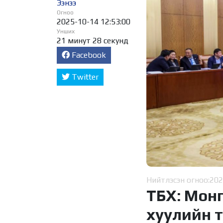
Ээнээ
Огноо
2025-10-14 12:53:00
Унших
21 минут 28 секунд
Facebook
Twitter
Нийтлэсэн огноо:
202
ТБХ: Мон
хуулийн т