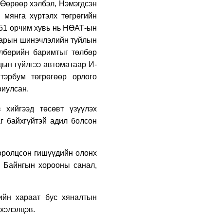
 Өөрөөр хэлбэл, Нэмэгдсэн
гүйцэтгэлтэй байна
 мянга хүртэлх төгрөгийн
5 өдрийн өмнө
 51 орчим хувь нь НӨАТ-ын
тварын шинэчлэлийн туйлын
УИХ-ын дарга
С.Бямбацогт:
өлбөрийн баримтыг төлбөр
Хэлэлцүүлгээс илүү
дын гүйлгээ автоматаар И-
хэрэгжилт, амлалтаас
илүү бодит үр дүн
тэрбум төгрөгөөр орлого
5 өдрийн өмнө
чухал
риулсан.
Нийслэлийн Засаг
дарга бөгөөд
 хийгээд төсөвт үзүүлэх
Улаанбаатар хотын
Захирагч Б.Пүрэвдагва
аг байхгүйтэй адил болсон
ХУД-ийн 12,13, 14-р
5 өдрийн өмнө
хорооны үер, усны
эрсдэлтэй цэгүүдэд
УИХ-ын асуулгын
 оролцсон гишүүдийн олонх
ажиллалаа
цагийг гурван удаа
, Байнгын хорооны санал,
зохион байгуулж,
гишүүдийн асуултыг
Ерөнхий сайдад
5 өдрийн өмнө
хүргүүлж, цахим
ийн хараат бус хяналтын
хуудаст байршуулжээ
“CATWALK STORM –
 хэлэлцэ
в.
2026” алдартай