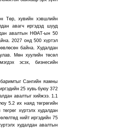
байнгын хороо 23 удаа
хуралдаж, 72 асуудлыг
хэлэлцэж, 4 хуулийн
төсөл, УИХ-ын
4 өдрийн өмнө
он Төр, хувийн хэвшлийн
тогтоолын 16 төслийг
лдан авагч иргэдэд шууд
батлуулжээ
Нийслэлийн Засаг
дарга бөгөөд
алдан авалтын НӨАТ-ын 50
Улаанбаатар хотын
айна. 2027 онд 500 хүртэл
Захирагч Б.Пүрэвдагва
БНЭУ-аас Монгол
лөвлөсөн байна. Худалдан
4 өдрийн өмнө
Улсад суугаа Онц
уулав. Мөн хуулийн төсөл
бөгөөд Бүрэн эрхт
Нийслэлийн 30 дугаар
мэгдэх эсэх, бизнесийн
Элчин сайд Атул
сургуулийг 10 дугаар
Малхари Готсурветэй
сарын 1-нд
уулзлаа
ашиглалтад оруулна
5 өдрийн өмнө
х баримтыг
Сангийн яамны
 иргэдийн 25 хувь буюу 372
Морингийн давааны
замаас “Барилгын
алдан авалтыг хийжээ. 1.1
хатуу хог хаягдал
юу 5.2 их наяд төгрөгийн
дахин боловсруулах
 төгрөг хүртэлх худалдан
үйлдвэр” хүртэлх 1.5
5 өдрийн өмнө
км урт авто зам
гөлөлтөд нийт иргэдийн 75
ашиглалтад орлоо
COP17 хурлын бэлтгэл
хүртэлх худалдан авалтын
ажил 90 хувийн