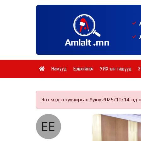
Намууд
Ерөнхийлөгч
УИХ-ын гишүүд
З
Энэ мэдээ хуучирсан буюу 2025/10/14-нд 