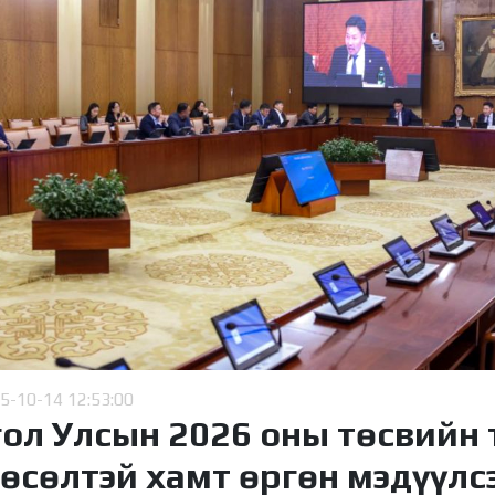
5-10-14 12:53:00
гол Улсын 2026 оны төсвийн 
өсөлтэй хамт өргөн мэдүүлсэ