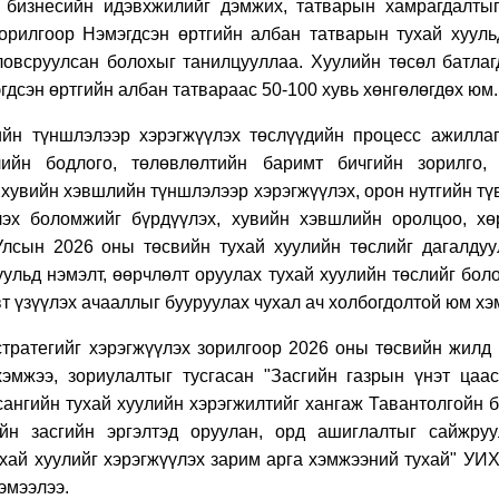
, бизнесийн идэвхжилийг дэмжих, татварын хамрагдалты
зорилгоор Нэмэгдсэн өртгийн албан татварын тухай хууль
ловсруулсан болохыг танилцууллаа. Хуулийн төсөл батлаг
эгдсэн өртгийн албан татвараас 50-100 хувь хөнгөлөгдөх юм.
йн түншлэлээр хэрэгжүүлэх төслүүдийн процесс ажиллаг
лийн бодлого, төлөвлөлтийн баримт бичгийн зорилго,
 хувийн хэвшлийн түншлэлээр хэрэгжүүлэх, орон нутгийн т
лэх боломжийг бүрдүүлэх, хувийн хэвшлийн оролцоо, хө
Улсын 2026 оны төсвийн тухай хуулийн төслийг дагалду
ульд нэмэлт, өөрчлөлт оруулах тухай хуулийн төслийг бол
т үзүүлэх ачааллыг бууруулах чухал ач холбогдолтой юм хэ
тратегийг хэрэгжүүлэх зорилгоор 2026 оны төсвийн жилд
эмжээ, зориулалтыг тусгасан "Засгийн газрын үнэт цаас 
сангийн тухай хуулийн хэрэгжилтийг хангаж Тавантолгойн 
ийн засгийн эргэлтэд оруулан, орд ашиглалтыг сайжруу
хай хуулийг хэрэгжүүлэх зарим арга хэмжээний тухай" УИХ
эмээлээ.