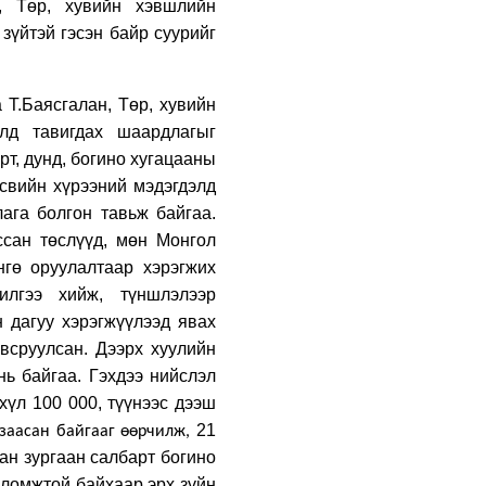
, Төр, хувийн хэвшлийн
ажлын хүрээнд Шадар
сайд Н.Номтойбаяр
 зүйтэй гэсэн байр суурийг
Дорноговь аймагт
ажиллав
3 өдрийн өмнө
 Т.Баясгалан, Төр, хувийн
Өвөлжилтийн бэлтгэл
ажлын хүрээнд Шадар
лд тавигдах шаардлагыг
сайд Н.Номтойбаяр
рт, дунд, богино хугацааны
Дорнод аймагт
свийн хүрээний мэдэгдэлд
ажиллав
4 өдрийн өмнө
ага болгон тавьж байгаа.
Бүх шатанд
ссан төслүүд, мөн Монгол
хэмнэлтийн горимд
шилжиж, найр наадам,
нгө оруулалтаар хэрэгжих
зөвлөгөөн, гадаад
илгээ хийж, түншлэлээр
томилолтыг
4 өдрийн өмнө
 дагуу хэрэгжүүлээд явах
хориглолоо
УИХ-ын дарга
овсруулсан. Дээрх хуулийн
С.Бямбацогт Зүүн
нь байгаа. Гэхдээ нийслэл
Азийн эрэгтэйчүүдийн
хүл 100 000, түүнээс дээш
волейболын аварга
шалгаруулах
4 өдрийн өмнө
21
заасан байгааг өөрчилж,
тэмцээнийг нээж, баг
ан зургаан салбарт богино
тамирчдад амжилт
Төрийн байгуулалтын
хүслээ
оломжтой байхаар эрх зүйн