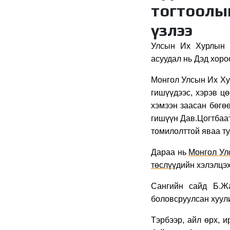
тогтоолын
үзлээ
Улсын Их Хурлын Т
асуудал нь
Дэд хоро
Монгол Улсын Их Ху
гишүүдээс, хэрэв ц
хэмээн заасан бөгө
гишүүн Дав.Цогтбаа
томилолттой яваа ту
Дараа нь
Монгол Ул
төслүүд
ийн хэлэлцэ
Сангийн сайд Б.
боловсруулсан
хуул
Тэрбээр, айл өрх, 