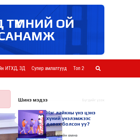
Д ТҮМНИЙ ОЙ
САНАМЖ
йн ИТХД, ЗД
Супер амлалтууд
Топ 20 ААН
Шинэ мэдээ
Бүгдийг үзэх
Нэг лайкны үнэ цэнэ
хүний үнэлэмжээс
давах болсон уу?
2 өдрийн өмнө