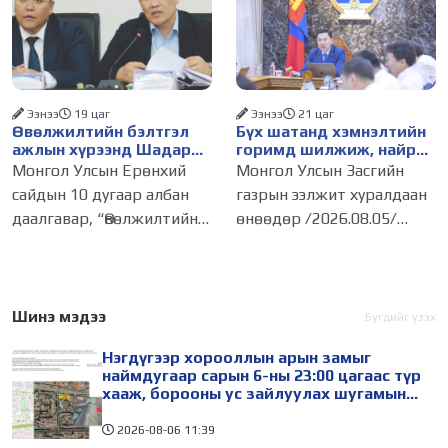
Тодруулбал, СХД-ийн 14
559 зөрчил илэрснээс 127-
дүгээр хороо
г арилгуулж, 432 зөрчилд
Цамбагаравын уулзвар, 11
хугацаатай
дүгээр
Ээнээ
19 цаг
Ээнээ
21 цаг
Өвөлжилтийн бэлтгэл
Бүх шатанд хэмнэлтийн
ажлын хүрээнд Шадар
горимд шилжиж, найр
сайд Н.Номтойбаяр
наадам, зөвлөгөөн,
Монгол Улсын Ерөнхий
Монгол Улсын Засгийн
Дорнод аймагт ажиллав
гадаад томилолтыг
сайдын 10 дугаар албан
газрын ээлжит хуралдаан
хориглолоо
даалгавар, “Өвөлжилтийн
өнөөдөр /2026.08.05/
бэлтгэл ажлыг
болж, дараах асуудлуудыг
эрчимжүүлэх зарим арга
хэлэлцэн шийдвэрлэлээ.
хэмжээний тухай” Монгол
Автобензин, дизель
Улсын Ерөнхий сайдын 11
түлшний онцгой албан
Шинэ мэдээ
Бүгдийг үзэх
дүгээр албан даалгавар,
татварыг тэглэлээ Засгийн
Нэгдүгээр хорооллын арын замыг
газрын
наймдугаар сарын 6-ны 23:00 цагаас түр
хааж, борооны ус зайлуулах шугамын
хөндлөн сэтэлгээ хийнэ
2026-08-06
11:39