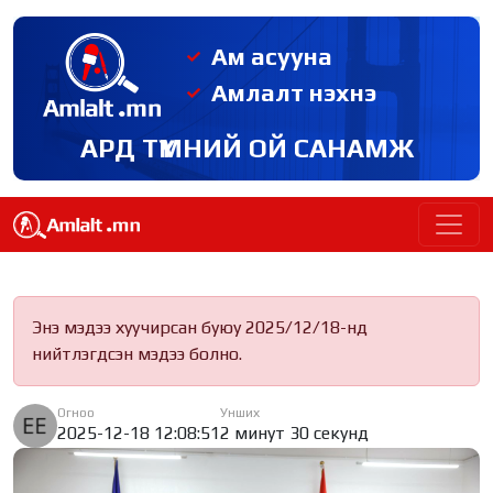
Ам асууна
Амлалт нэхнэ
АРД ТҮМНИЙ ОЙ САНАМЖ
Энэ мэдээ хуучирсан буюу 2025/12/18-нд
нийтлэгдсэн мэдээ болно.
Огноо
Унших
2025-12-18 12:08:51
2 минут 30 секунд