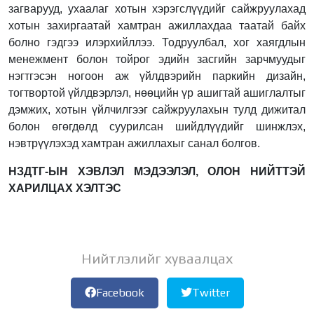
загварууд, ухаалаг хотын хэрэгслүүдийг сайжруулахад
хотын захиргаатай хамтран ажиллахдаа таатай байх
болно гэдгээ илэрхийллээ. Тодруулбал, хог хаягдлын
менежмент болон тойрог эдийн засгийн зарчмуудыг
нэгтгэсэн ногоон аж үйлдвэрийн паркийн дизайн,
тогтвортой үйлдвэрлэл, нөөцийн үр ашигтай ашиглалтыг
дэмжих, хотын үйлчилгээг сайжруулахын тулд дижитал
болон өгөгдөлд суурилсан шийдлүүдийг шинжлэх,
нэвтрүүлэхэд хамтран ажиллахыг санал болгов.
НЗДТГ-ЫН ХЭВЛЭЛ МЭДЭЭЛЭЛ, ОЛОН НИЙТТЭЙ
ХАРИЛЦАХ ХЭЛТЭС
Нийтлэлийг хуваалцах
Facebook
Twitter