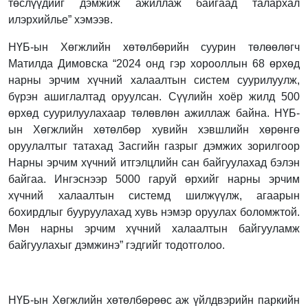
төслүүдийг дэмжиж ажиллаж байгаад талархал
илэрхийлье” хэмээв.
НҮБ-ын Хөгжлийн хөтөлбөрийн суурин төлөөлөгч
Матилда Димовска “2024 онд гэр хорооллын 68 өрхөд
нарны эрчим хүчний халаалтын систем суурилуулж,
бүрэн ашиглалтад оруулсан. Сүүлийн хоёр жилд 500
өрхөд суурилуулахаар төлөвлөн ажиллаж байна. НҮБ-
ын Хөгжлийн хөтөлбөр хувийн хэвшлийн хөрөнгө
оруулалтыг татахад Засгийн газрыг дэмжих зорилгоор
Нарны эрчим хүчний итгэлцлийн сан байгуулахад бэлэн
байгаа. Ингэснээр 5000 гаруй өрхийг нарны эрчим
хүчний халаалтын системд шилжүүлж, агаарын
бохирдлыг бууруулахад хувь нэмэр оруулах боломжтой.
Мөн нарны эрчим хүчний халаалтын байгууламж
байгуулахыг дэмжинэ” гэдгийг тодотголоо.
НҮБ-ын Хөгжлийн хөтөлбөрөөс аж үйлдвэрийн паркийн