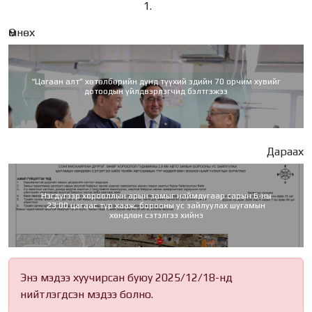
Өмнөх
“Цагаан алт” хөтөлбөрийн дүнд түүхий эдийн 70 орчим хувийг
дотоодын үйлдвэрлэгчид бэлтгэжээ
Дараах
Нэгдүгээр хорооллын арын замыг наймдугаар сарын 6-ны
23:00 цагаас түр хааж, борооны ус зайлуулах шугамын
хөндлөн сэтэлгээ хийнэ
Энэ мэдээ хуучирсан буюу 2025/12/18-нд
нийтлэгдсэн мэдээ болно.