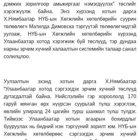
дэмжих зорилгоор амьжиргааг нэмэгдүүлэх” төслийг
хэрэгжүүлж байна. Энэ хүрээнд хотын дарга
Х.Нямбаатар НҮБ-ын Хөгжлийн хөтөлбөрийн суурин
төлөөлөгч Матилда Димовска тэргүүтэй төлөөлөгчидтэй
уулзаж, НҮБ-ын Хөгжлийн хөтөлбөрийн хүрээнд
Улаанбаатар хотод хэрэгжиж буй төслүүд, тэр дундаа
нарны эрчим хүчний халаалтын системийн талаар санал
солилцлоо.
Уулзалтын эхэнд хотын дарга Х.Нямбаатар
“Улаанбаатар хотод сэргээгдэх эрчим хүчний төслүүд
дутагдалтай байна. Нийслэлийн гэр хороололд 170
гаруй мянган өрх нүүрсэн суурьтай түлш хэрэглэж,
өвлийн улиралд 24 цагийн турш шахмал түлш түлдэг.
Тиймээс Улаанбаатар хотын агаарын бохирдлыг
бууруулах нь бидний нэн тэргүүний зорилт юм. НҮБ-ын
Хөгжлийн хөтөлбөрөөс сэргээгдэх эрчим хүчний