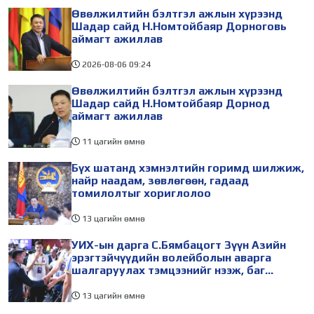
Өвөлжилтийн бэлтгэл ажлын хүрээнд
Шадар сайд Н.Номтойбаяр Дорноговь
аймагт ажиллав
2026-08-06
09:24
Өвөлжилтийн бэлтгэл ажлын хүрээнд
Шадар сайд Н.Номтойбаяр Дорнод
аймагт ажиллав
11 цагийн өмнө
Бүх шатанд хэмнэлтийн горимд шилжиж,
найр наадам, зөвлөгөөн, гадаад
томилолтыг хориглолоо
13 цагийн өмнө
УИХ-ын дарга С.Бямбацогт Зүүн Азийн
эрэгтэйчүүдийн волейболын аварга
шалгаруулах тэмцээнийг нээж, баг
тамирчдад амжилт хүслээ
13 цагийн өмнө