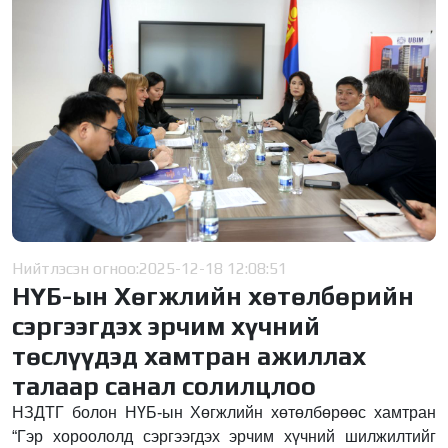
Нийтлэсэн огноо:
2025-12-18 12:08:51
НҮБ-ын Хөгжлийн хөтөлбөрийн
сэргээгдэх эрчим хүчний
төслүүдэд хамтран ажиллах
талаар санал солилцлоо
НЗДТГ болон НҮБ-ын Хөгжлийн хөтөлбөрөөс хамтран
“Гэр хороололд сэргээгдэх эрчим хүчний шилжилтийг