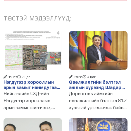
ТӨСТЭЙ МЭДЭЭЛЛҮҮД:
Ээнээ
2 цаг
Ээнээ
4 цаг
Нэгдүгээр хорооллын
Өвөлжилтийн бэлтгэл
арын замыг наймдугаар
ажлын хүрээнд Шадар
сарын 6-ны 23:00 цагаас
сайд Н.Номтойбаяр
Нийслэлийн СХД-ийн
Дорноговь аймгийн
түр хааж, борооны ус
Дорноговь аймагт
Нэгдүгээр хорооллын
өвөлжилтийн бэлтгэл 81.2
зайлуулах шугамын
ажиллав
арын замыг шинэчлэх,
хувьтай үргэлжилж байна.
хөндлөн сэтэлгээ хийнэ
засварлах ажлын хүрээнд
Ерөнхий сайдын 10-р
наймдугаар сарын 6-ны
албан даалгаврын хүрээнд
23:00 цагаас зам хаана.
хийсэн хяналт шалгалтаар