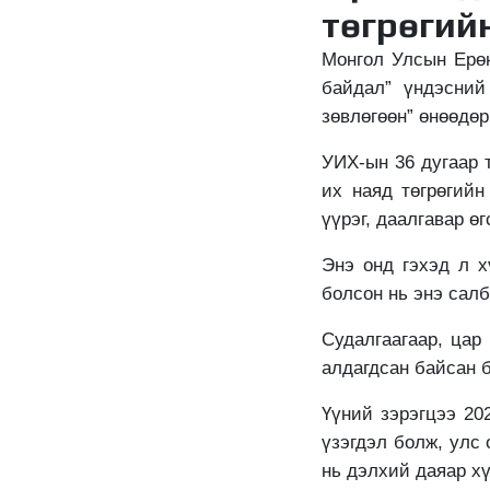
төгрөгий
Монгол Улсын Ерөн
байдал” үндэсний
зөвлөгөөн” өнөөдө
УИХ-ын
36 дугаар 
их наяд төгрөгийн
үүрэг, даалгавар өг
Энэ онд гэхэд л х
болсон нь энэ сал
Судалгаагаар, цар
алдагдсан байсан б
Үүний зэрэгцээ 20
үзэгдэл болж, улс
нь дэлхий даяар х