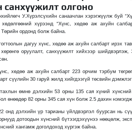
н санхүүжилт олгоно
хийлөгч У.Хүрэлсүхийн санаачлан хэрэгжүүлж буй “Х
 хөдөлгөөний хүрээнд “Хүнс, хөдөө аж ахуйн салба
р Төрийн ордонд болж байна.
тогтоолын дагуу хүнс, хөдөө аж ахуйн салбарт ирэх та
 хөрөнгө оруулалт, санхүүжилт хийхээр шийдвэрлэж, 
сөн.
үнс, хөдөө аж ахуйн салбарт 223 орчим тэрбум төгрө
барт сүүлийн 30 гаруй жилд хийгдээгүй төсвийн дэмжлэг
 тахлын өмнө дэлхийн 53 орны 135 сая хүний хүнсни
ол өнөөдөр 82 орны 345 сая хүн болж 2.5 дахин нэмэгдж
22 онд дэлхийн үр тарианы үйлдвэрлэл буурсан нь сү
 орнууд дотоодын хүнсний бүтээгдэхүүнээ нөөцөлж, экс
үнсний хангамж доголдоход хүргэж байна.