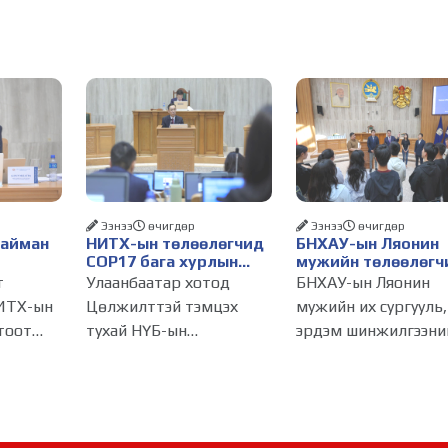
Ээнээ
өчигдѳр
Ээнээ
өчигдѳр
Найман
НИТХ-ын төлөөлөгчид
БНХАУ-ын Ляонин
COP17 бага хурлын
мужийн төлөөлөгч
бэлтгэл ажлын талаар
НИТХ-ын үйл
т
Улаанбаатар хотод
БНХАУ-ын Ляонин
алснаар
мэдээлэл сонслоо
ажиллагаатай
ИТХ-ын
Цөлжилттэй тэмцэх
мужийн их сургууль,
д
танилцлаа
тоот
тухай НҮБ-ын
эрдэм шинжилгээни
бүрдэнэ
лагдсан
конвенцын Талуудын 17
байгууллагын эрдэм
эсгийг
дугаар бага хурал
судлаач, оюутнууд 
(COP17) 2026 оны 08
залуу бизнес
инжтэй
дугаар сарын 17-28-ны
эрхлэгчдийн