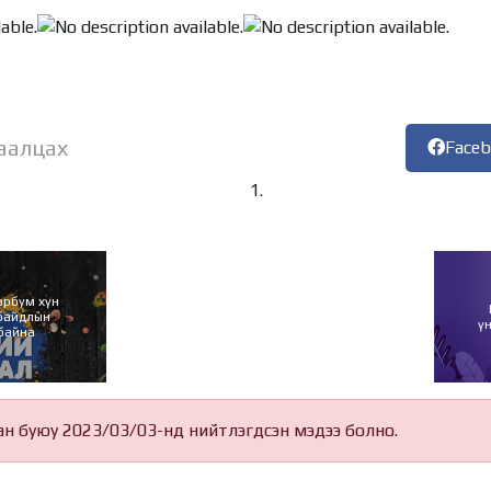
аалцах
Face
эрбум хүн
 байдлын
ү
 байна
ан буюу 2023/03/03-нд нийтлэгдсэн мэдээ болно.