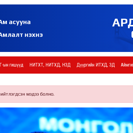
АР
Ам асууна
Амлалт нэхнэ
Г-ын гишүүд
НИТХТ, НИТХД, НЗД
Дүүргийн ИТХД, ЗД
Аймги
нийтлэгдсэн мэдээ болно.