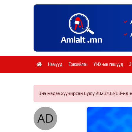
Намууд
Ерөнхийлөгч
УИХ-ын гишүүд
З
Энэ мэдээ хуучирсан буюу 2023/03/03-нд 