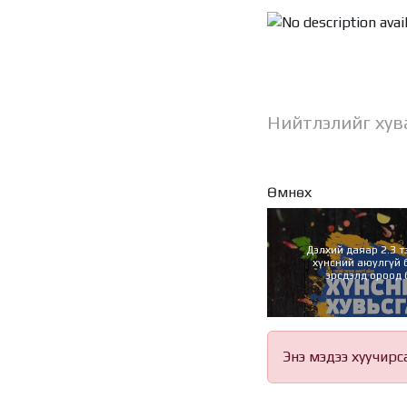
Нийтлэлийг хув
Өмнөх
Дэлхий даяар 2.3 т
хүнсний аюулгүй
эрсдэлд ороод
Энэ мэдээ хуучирс