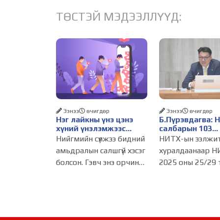
ТӨСТЭЙ МЭДЭЭЛЛҮҮД:
Ээнээ
өчигдѳр
Ээнээ
өчигдѳр
Нэг лайкны үнэ цэнэ
Б.Пүрэвдагва: 
хүний үнэлэмжээс
салбарын 103
давах болсон уу?
үйлчилгээний
Нийгмийн сүлжээ бидний
НИТХ-ын ээлжи
бүртгэлийг цуц
амьдралын салшгүй хэсэг
хуралдаанаар Н
бизнес эрхлэхэ
болсон. Гэвч энэ орчинд
2025 оны 25/29 
таатай нөхцөл 
хүмүүсийн үнэлэмж,
тогтоолоор бат
амжилт, тэр ч байтугай
журмын зарим х
хүний үнэ цэнийг хүртэл
хүчингүй болгож,
лайк, шэйр, дагагчийн
зөвшөөрлийн ш