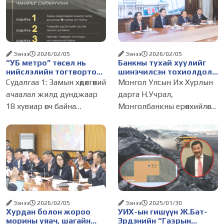
Ээнээ
2026/02/05
Ээнээ
2026/02/05
“УБ метро” төсөл нь
Банкны тухай хуулийг
нийслэлийн тогтвортой
шинэчилсэн тохиолдолд
хөгжил, иргэдийн
Унгар Улсын ОТП банк
Судалгаа 1: Замын хөдөлгөөний
Монгол Улсын Их Хурлын
амьдралын чанарыг
Монгол Улсад үйл
ачаалал жилд дунджаар
дарга Н.Учрал,
сайжруулах зайлшгүй
ажиллагаагаа явуулах
18 хувиар өсч байна
Монголбанкны ерөнхийлөгч
шийдэл юм
хүсэлтэй байгаагаа
илэрхийллээ
Улаанбаатар хотын гол
С.Наранцогт нар өнөөдөр
гудамж, зам дагуу хөдөлгөөнд
(2026.02.04) Унгар Улсын
оролцож буй хувийн
ОТП банкны төлөөлөлтэй
тээврийн хэрэгслийн
цахимаар уулзлаа.
дундаж хурд 7-11 км/цаг,
Уулзалтаар ОТП банкны
нийтийн
зүгээс Монгол Улсын
Ээнээ
2026/02/05
Ээнээ
2025/01/30
Хурдан болон жороо
УИХ-ын гишүүн Ж.Бат-
морины уяач, шагайн
Эрдэнийн “Газрын