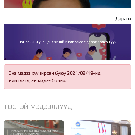
Дараах
Нэг лайкны үнэ цэнэ хүний үнэлэмжээс давах болсон уу?
Энэ мэдээ хуучирсан буюу 2021/02/19-нд
нийтлэгдсэн мэдээ болно.
ТӨСТЭЙ МЭДЭЭЛЛҮҮД: