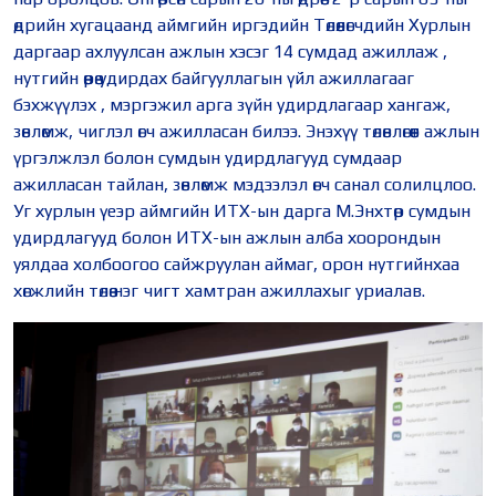
өдрийн хугацаанд аймгийн иргэдийн Төлөөлөгчдийн Хурлын
даргаар ахлуулсан ажлын хэсэг 14 сумдад ажиллаж ,
нутгийн өөрөө удирдах байгууллагын үйл ажиллагааг
бэхжүүлэх , мэргэжил арга зүйн удирдлагаар хангаж,
зөвлөмж, чиглэл өгч ажилласан билээ. Энэхүү төлөвлөгөөт ажлын
үргэлжлэл болон сумдын удирдлагууд сумдаар
ажилласан тайлан, зөвлөмж мэдээлэл өгч санал солилцлоо.
Уг хурлын үеэр аймгийн ИТХ-ын дарга М.Энхтөр сумдын
удирдлагууд болон ИТХ-ын ажлын алба хоорондын
уялдаа холбоогоо сайжруулан аймаг, орон нутгийнхаа
хөгжлийн төлөө нэг чигт хамтран ажиллахыг уриалав.