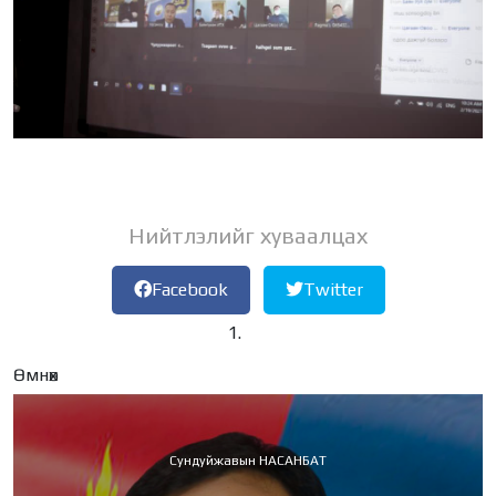
Нийтлэлийг хуваалцах
Facebook
Twitter
Өмнөх
Сундуйжавын НАСАНБАТ