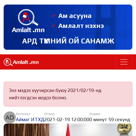
Ам асууна
Амлалт нэхнэ
АРД ТҮМНИЙ ОЙ САНАМЖ
Энэ мэдээ хуучирсан буюу 2021/02/19-нд
нийтлэгдсэн мэдээ болно.
Ангилал
Огноо
Унших
Аймаг ИТХД
2021-02-19 12:00:00
0 минут 59 секунд