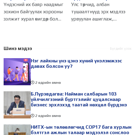
харваачдад улсын цол
наймаачин”-аас
Үндэсний их баяр наадмыг
Улс төрчид, албан
олгуулна
“Лицензийн наймаачин”
зохион байгуулах хорооны
тушаалтнууд эрх мэдлээ
болсон “түүх”
ээлжит хурал өчигдөр болж,
урвуулан ашиглаж,
болзол хангасан хурдан
үндэслэлгүй хөрөнгөжих
морь, жороо морины
явдал манай улсад байж
уяачид, үндэсний шагайн
болох энгийн үйлдэл мэт
харваачдад улсын цол
болсон гэхэд хэлсдэхгүй.
Шинэ мэдээ
Бүгдийг үзэх
олгуулахаар Монгол Улсын
Жирийн иргэд
Нэг лайкны үнэ цэнэ хүний үнэлэмжээс
амьдралынхаа төлөө
давах болсон уу?
махийтлаа
2 өдрийн өмнө
Б.Пүрэвдагва: Найман салбарын 103
үйлчилгээний бүртгэлийг цуцалснаар
бизнес эрхлэхэд таатай нөхцөл бүрдэнэ
2 өдрийн өмнө
НИТХ-ын төлөөлөгчид COP17 бага хурлын
бэлтгэл ажлын талаар мэдээлэл сонслоо