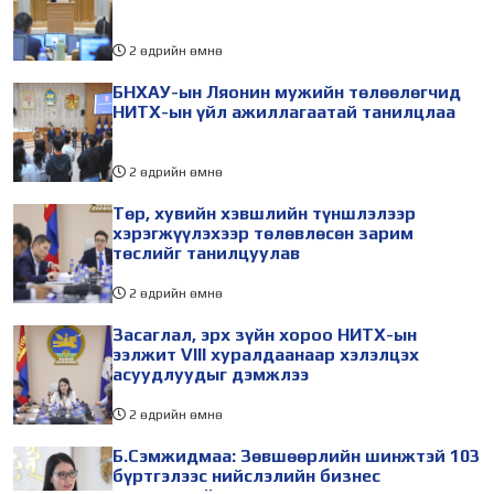
2 өдрийн өмнө
БНХАУ-ын Ляонин мужийн төлөөлөгчид
НИТХ-ын үйл ажиллагаатай танилцлаа
2 өдрийн өмнө
Төр, хувийн хэвшлийн түншлэлээр
хэрэгжүүлэхээр төлөвлөсөн зарим
төслийг танилцуулав
2 өдрийн өмнө
Засаглал, эрх зүйн хороо НИТХ-ын
ээлжит VIII хуралдаанаар хэлэлцэх
асуудлуудыг дэмжлээ
2 өдрийн өмнө
Б.Сэмжидмаа: Зөвшөөрлийн шинжтэй 103
бүртгэлээс нийслэлийн бизнес