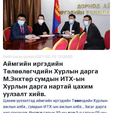
Нийтлэсэн огноо:
2021-02-19 12:00:00
Аймгийн иргэдийн
Төлөөлөгчдийн Хурлын дарга
М.Энхтөр сумдын ИТХ-ын
Хурлын дарга нартай цахим
уулзалт хийв.
Цахим уулзалтад аймгийн иргэдийн Төлөөлөгчдийн Хурлын
ажлын алба , сумдын ИТХ-ын ажлын алба , Засаг дарга
нар оролцов. Өнгөрсөн сарын 20-ны өдрөөс 2-р сарын 05-ны