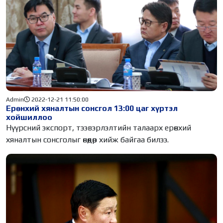
Admin
2022-12-21 11:50:00
Ерөнхий хяналтын сонсгол 13:00 цаг хүртэл
хойшиллоо
Нүүрсний экспорт, тээвэрлэлтийн талаарх ерөнхий
хяналтын сонсголыг өнөөдөр хийж байгаа билээ.