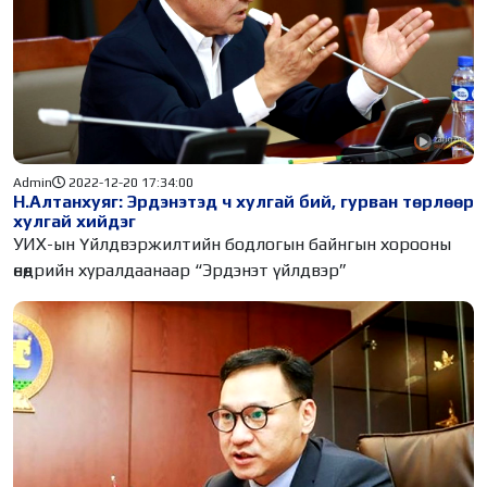
Admin
2022-12-20 17:34:00
Н.Алтанхуяг: Эрдэнэтэд ч хулгай бий, гурван төрлөөр
хулгай хийдэг
УИХ-ын Үйлдвэржилтийн бодлогын байнгын хорооны
өнөөдрийн хуралдаанаар “Эрдэнэт үйлдвэр”