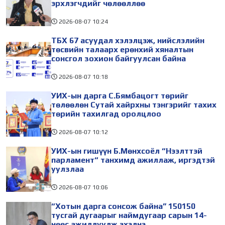
эрхлэгчдийг чөлөөллөө
2026-08-07
10:24
ТБХ 67 асуудал хэлэлцэж, нийслэлийн
төсвийн талаарх ерөнхий хяналтын
сонсгол зохион байгуулсан байна
2026-08-07
10:18
УИХ-ын дарга С.Бямбацогт төрийг
төлөөлөн Сутай хайрхны тэнгэрийг тахих
төрийн тахилгад оролцлоо
2026-08-07
10:12
УИХ-ын гишүүн Б.Мөнхсоёл “Нээлттэй
парламент“ танхимд ажиллаж, иргэдтэй
уулзлаа
2026-08-07
10:06
“Хотын дарга сонсож байна” 150150
тусгай дугаарыг наймдугаар сарын 14-
нөөс ажиллуулж эхэлнэ