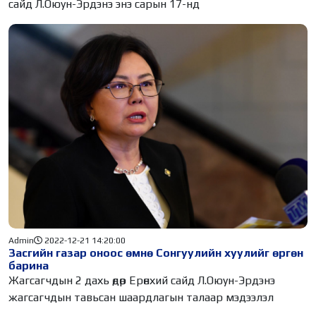
сайд Л.Оюун-Эрдэнэ энэ сарын 17-нд
Admin
2022-12-21 14:20:00
Засгийн газар оноос өмнө Сонгуулийн хуулийг өргөн
барина
Жагсагчдын 2 дахь өдөр Ерөнхий сайд Л.Оюун-Эрдэнэ
жагсагчдын тавьсан шаардлагын талаар мэдээлэл