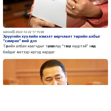
Admin
2022-12-22 17:15:00
Эрүүгийн хуулийн нэмэлт өөрчлөлт төрийн албыг
“самрах” вий дээ
Төрийн албан хаагчдыг төрөөсөө илүү “төмөр нүүртэй” нөхөд
байдаг мэтээр иргэд хардаг