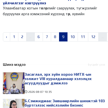
үйлчилгээг нэвтрүүлнэ
Улаанбаатар хотын төвлөрлийг сааруулах, түгжрэлийг
бууруулах арга хэмжээний хүрээнд төр, хувийн
‹
1
2
...
6
7
8
9
10
11
12
...
Шинэ мэдээ
Бүгдийг үзэх
Засаглал, эрх зүйн хороо НИТХ-ын
ээлжит VIII хуралдаанаар хэлэлцэх
асуудлуудыг дэмжлээ
2026-08-07
10:35
Б.Сэмжидмаа: Зөвшөөрлийн шинжтэй 103
бүртгэлээс нийслэлийн бизнес