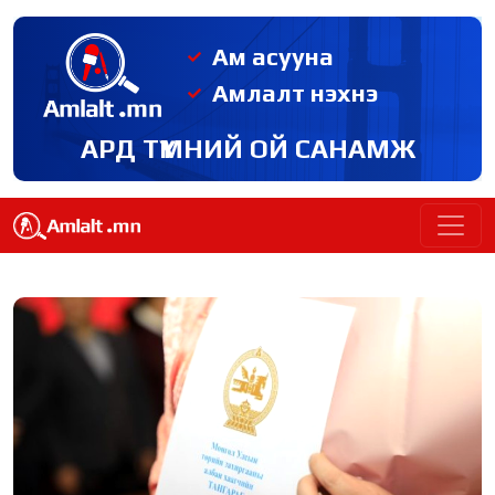
Ам асууна
Амлалт нэхнэ
АРД ТҮМНИЙ ОЙ САНАМЖ