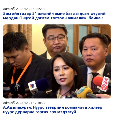
Admin
2022-12-22 13:05:00
Засгийн газар 31 жилийн өмнө батлагдсан хуулийг
мөрдөн Онцгой дэглэм тогтоон ажиллаж байна /
Видео/
Admin
2022-12-21 17:30:00
А.Адъяасүрэн: Нүүрс тээврийн компаниуд хилээр
нүүрс дураараа гаргах эрх мэдэлгүй