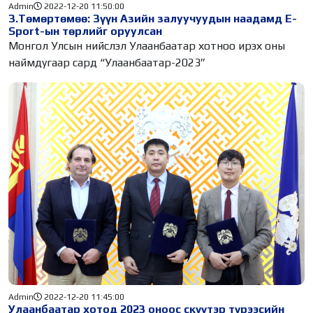
Admin
2022-12-20 11:50:00
З.Төмөртөмөө: Зүүн Азийн залуучуудын наадамд E-
Sport-ын төрлийг оруулсан
Монгол Улсын нийслэл Улаанбаатар хотноо ирэх оны
наймдугаар сард “Улаанбаатар-2023”
Admin
2022-12-20 11:45:00
Улаанбаатар хотод 2023 оноос скүүтэр түрээсийн