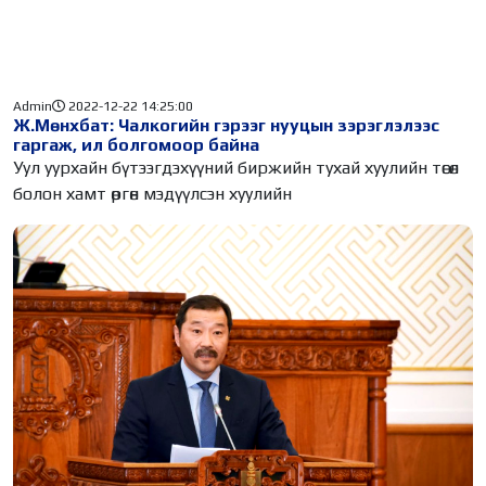
Admin
2022-12-22 14:25:00
Ж.Мөнхбат: Чалкогийн гэрээг нууцын зэрэглэлээс
гаргаж, ил болгомоор байна
Уул уурхайн бүтээгдэхүүний биржийн тухай хуулийн төсөл
болон хамт өргөн мэдүүлсэн хуулийн