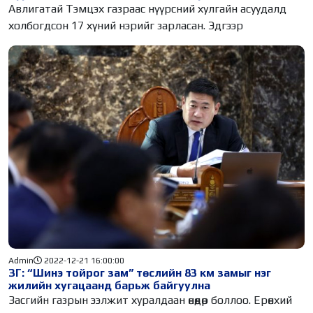
Авлигатай Тэмцэх газраас нүүрсний хулгайн асуудалд
холбогдсон 17 хүний нэрийг зарласан. Эдгээр
Admin
2022-12-21 16:00:00
ЗГ: “Шинэ тойрог зам” төслийн 83 км замыг нэг
жилийн хугацаанд барьж байгуулна
Засгийн газрын ээлжит хуралдаан өнөөдөр боллоо. Ерөнхий