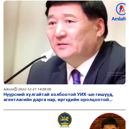
Admin
2022-12-21 14:08:00
Нүүрсний хулгайтай холбоотой УИХ-ын гишүүд,
агентлагийн дарга нар, иргэдийн оролцоотой
“Нийтийн сонсгол, хэлэлцүүлэг“ ШУУД дамжуулж
байна