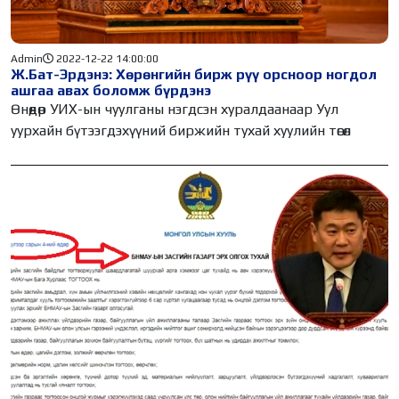
Admin
2022-12-22 14:00:00
Ж.Бат-Эрдэнэ: Хөрөнгийн бирж рүү орсноор ногдол
ашгаа авах боломж бүрдэнэ
Өнөөдөр УИХ-ын чуулганы нэгдсэн хуралдаанаар Уул
уурхайн бүтээгдэхүүний биржийн тухай хуулийн төсөл