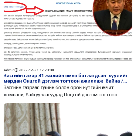
Admin
2022-12-21 12:28:00
Засгийн газар 31 жилийн өмнө батлагдсан хуулийг
мөрдөн Онцгой дэглэм тогтоон ажиллаж байна /
Видео/
Засгийн газраас төрийн болон орон нутгийн өмчит
компани, байгууллагуудад Онцгой дэглэм тогтоон