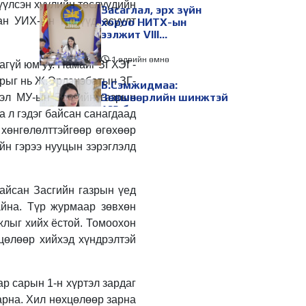
үүлсэн хуулийн төслүүдийн
Засаглал, эрх зүйн
ан УИХ-ын гишүүд асуулт
хороо НИТХ-ын
ээлжит VIII
хуралдаанаар
хэлэлцэх асуудлуудыг
1 өдрийн өмнө
агүй ю
м уу
. Намайг ЗГХЭГ-
дэмжлээ
арыг нь Ж.Эрдэнэбатын ЗГ-
Б.Сэмжидмаа:
Зөвшөөрлийн шинжтэй
этэл МУ-ын Засгийн газрын
103 бүртгэлээс
а л гэдэг байсан санагдаад
нийслэлийн бизнес
 хөнгөлөлттэйгөөр өгөхөөр
эрхлэгчдийг
1 өдрийн өмнө
чөлөөллөө
йн гэрээ нууцын зэрэглэлд
ТБХ 67 асуудал
хэлэлцэж, нийслэлийн
төсвийн талаарх
айсан Засгийн газрын үед
ерөнхий хяналтын
йна. Түр журмаар зөвхөн
сонсгол зохион
1 өдрийн өмнө
байгуулсан байна
жлыг хийх ёстой. Томоохон
УИХ-ын дарга
цөлөөр хийхэд хүндрэлтэй
С.Бямбацогт төрийг
төлөөлөн Сутай
хайрхны тэнгэрийг
р сарын 1-н хүртэл зардаг
тахих төрийн тахилгад
1 өдрийн өмнө
оролцлоо
арна. Хил нөхцөлөөр зарна