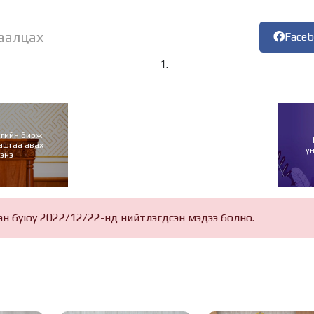
аалцах
Face
нгийн бирж
ашгаа авах
ү
энэ
ан буюу 2022/12/22-нд нийтлэгдсэн мэдээ болно.