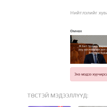
Нийтлэлийг хув
Өмнөх
Ж.Бат-Эрдэнэ: Хөрө
рүү орсноор ногдол 
боломж бүрд
Энэ мэдээ хуучирс
ТӨСТЭЙ МЭДЭЭЛЛҮҮД: