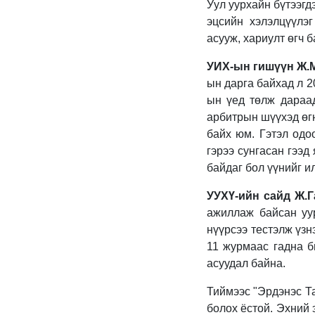
Уул уурхайн бүтээгд
эцсийн хэлэлцүүлэ
асууж
, хариулт өгч 
УИХ-ын гишүүн Ж.
ын
дарга
байхад
л
2
ын үед төлж
дараа
арбитрын шүүхэд өгн
байх юм.
Гэтэл одо
гэрээ сунгасан гээд
байдаг бол үүнийг и
УУХҮ-ийн сайд Ж.
ажиллаж байсан уу
нүүрсээ тестэлж үзн
11 журмаас гадна б
асуудал байна.
Тиймээс "Эрдэнэс Та
болох ёстой. Эхний 