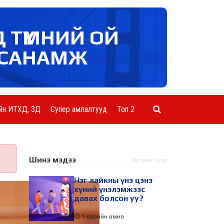
Д ТҮМНИЙ ОЙ
САНАМЖ
йн ИТХД, ЗД
Супер амлалтууд
Топ 20 ААН
Шинэ мэдээ
Бүгдийг үзэх
Нэг лайкны үнэ цэнэ
хүний үнэлэмжээс
давах болсон уу?
1 өдрийн өмнө