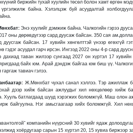
эхүүний биржийн тухай хуулийн төсөл болон хамт өргөн мэд
г
үргэлжилж байна.
Хэлэлцэж буй асуудалтай холбогдуул
байна
.
Мөнхбат:
Энэ хуулийг дэмжиж байна.
Чалкогийн гэрээ дууса
017 оны дөрөвдүгээр сард дуусаж байсан. 350 сая ам.долл
д дуусгаж байсан
.
17 хувийн хөнгөлттэй үнээр өгөхгүй г
ө гэдэг асуудал гарч ирсэн. Ингээд 2022 оны 4-р сард дуусн
о дахиад таван жилээр сунгаад 2027 он
хүртэл 17 хувийн
яригдаад байх юм
.
Арай дэндэж байгаа юм биш үү.
Чалкоги
л
гаргаж тавиач гэлээ
.
Ганбаатар:
Ж.Мөнхбат чухал санал хэллээ. Тэр ажиллаж б
рхай дээр хийж байсан ажлуудыг хил нөхцөлөөр хийж ба
э. Хууль батлагдаад шууд хэрэгжих боломжгүй. Маш олон а
ирж байгуулна. Нэг амьсгаагаар хийх боломжгүй. Хил нөх
вантолгой" компанийн нүүрсний 30 хувийг ядаж долоодугаа
ээлжид хоёрдугаар сарын 15 хүртэл 20, 15 хувиа биржээр з