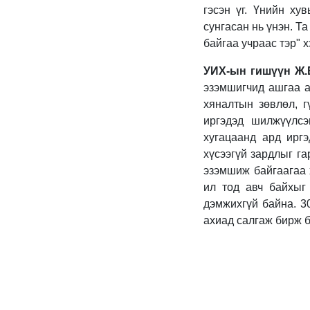
гэсэн үг. Үнийн ху
сунгасан нь үнэн. Т
байгаа учраас тэр" 
УИХ-ын гишүүн Ж.
эзэмшигчид ашгаа а
хяналтын зөвлөл, г
иргэдэд шилжүүлсэ
хугацаанд ард иргэ
хүсээгүй зардлыг га
эзэмшиж байгаагаа х
ил тод авч байхыг
дэмжихгүй байна. 3
ахиад салгаж бирж 