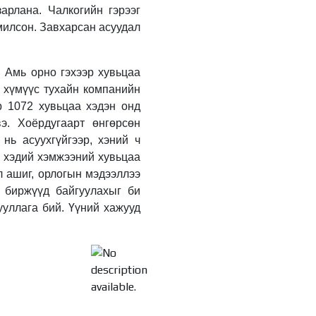
УИХ-ын гишүүн
арлана. Чалкогийн гэрээг
Б.Мөнхсоёл “Нээлттэй
омилсон. Завхарсан асуудал
парламент“ танхимд
ажиллаж, иргэдтэй
уулзлаа
1 өдрийн өмнө
 Амь орно гэхээр хувьцаа
“Хотын дарга сонсож
 хүмүүс тухайн компанийн
байна” 150150 тусгай
р 1072 хувьцаа хэдэн онд
дугаарыг наймдугаар
сарын 14-нөөс
э. Хоёрдугаарт өнгөрсөн
ажиллуулж эхэлнэ
2 өдрийн өмнө
нь асуухгүйгээр, хэний ч
д хэдий хэмжээний хувьцаа
Н.Номтойбаяр:
Аймгуудад тулгамдаж
л ашиг, орлогын мэдээллээ
буй асуудлуудыг
д биржүүд байгуулахыг би
долоо хоног бүр
ууллага бий. Үүний хажууд
Засгийн газрын
2 өдрийн өмнө
хуралдаанд
танилцуулж,
УИХ-ын дарга
шийдвэрлүүлнэ
С.Бямбацогт төрийг
төлөөлөн Сутай
хайрхны тэнгэрийг
тахих төрийн тахилгад
2 өдрийн өмнө
оролцлоо
Байнгын хорооны