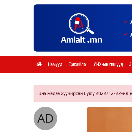
Намууд
Ерөнхийлөгч
УИХ-ын гишүүд
З
Энэ мэдээ хуучирсан буюу 2022/12/22-нд 