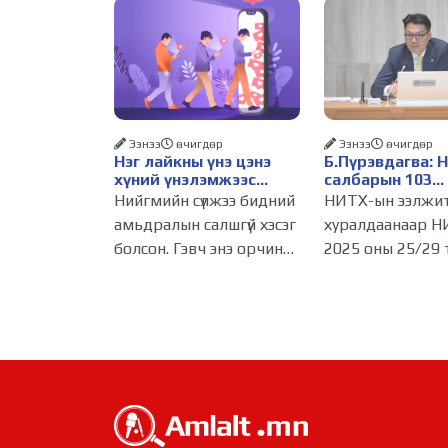
Ээнээ
өчигдѳр
Ээнээ
өчигдѳр
Нэг лайкны үнэ цэнэ
Б.Пүрэвдагва: 
хүний үнэлэмжээс
салбарын 103
давах болсон уу?
үйлчилгээний
Нийгмийн сүлжээ бидний
НИТХ-ын ээлжи
бүртгэлийг цуц
амьдралын салшгүй хэсэг
хуралдаанаар Н
бизнес эрхлэхэ
болсон. Гэвч энэ орчинд
2025 оны 25/29 
таатай нөхцөл 
хүмүүсийн үнэлэмж,
тогтоолоор бат
амжилт, тэр ч байтугай
журмын зарим х
хүний үнэ цэнийг хүртэл
хүчингүй болгож,
лайк, шэйр, дагагчийн
зөвшөөрлийн ш
тоогоор хэмжих
103 бүртгэлээс
хандлага газар авч
нийслэлийн бизн
эрхлэгчдийг