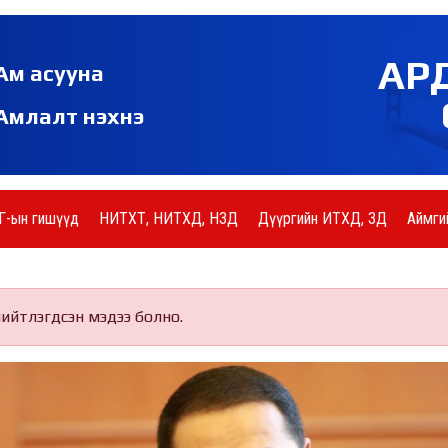
АР
Ам асууна
Амлалт нэхнэ
Г-ын гишүүд
НИТХТ, НИТХД, НЗД
Дүүргийн ИТХД, ЗД
Аймги
нийтлэгдсэн мэдээ болно.