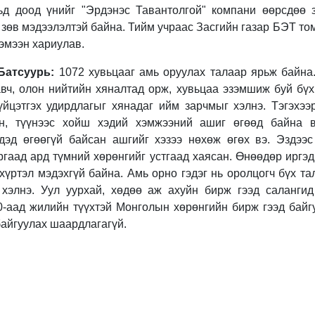
вьд доод үнийг "Эрдэнэс Тавантолгой" компани өөрсдөө з
а зөв мэдээлэлтэй байна. Тийм учраас Засгийн газар БЭТ т
хэмээн хариулав.
Батсуурь:
1072 хувьцааг амь оруулах талаар ярьж байна.
вч, олон нийтийн хяналтад орж, хувьцаа эзэмшиж буй бүх
үйцэтгэх удирдлагыг хянадаг ийм зарчмыг хэлнэ. Тэгэхээ
н, түүнээс хойш хэдий хэмжээний ашиг өгөөд байна в
дэд өгөөгүй байсан ашгийг хэзээ нөхөж өгөх вэ. Эздээс 
ргаад ард түмний хөрөнгийг устгаад хаясан. Өнөөдөр иргэ
үртэл мэдэхгүй байна. Амь орно гэдэг нь оролцогч бүх та
 хэлнэ. Уул уурхай, хөдөө аж ахуйн бирж гээд саланги
0-аад жилийн түүхтэй Монголын хөрөнгийн бирж гээд байг
байгуулах шаардлагагүй.