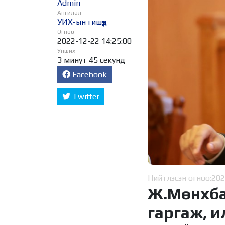
Admin
Ангилал
УИХ-ын гишүүд
Огноо
2022-12-22 14:25:00
Унших
3 минут 45 секунд
Facebook
Twitter
Нийтлэсэн огноо:
202
Ж.Мөнхбат
гаргаж, и