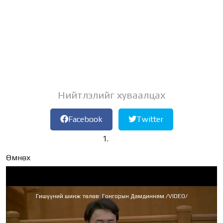
Нийтлэлийг хуваалцах
Facebook
Twitter
Өмнөх
Гишүүний шинж төлөв: Гонгорын Дамдинням /VIDEO/