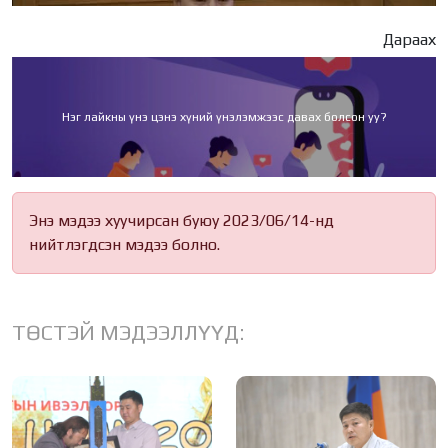
Дараах
Нэг лайкны үнэ цэнэ хүний үнэлэмжээс давах болсон уу?
Энэ мэдээ хуучирсан буюу 2023/06/14-нд
нийтлэгдсэн мэдээ болно.
ТӨСТЭЙ МЭДЭЭЛЛҮҮД: