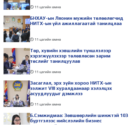
11 цагийн өмнө
БНХАУ-ын Ляонин мужийн төлөөлөгчид
НИТХ-ын үйл ажиллагаатай танилцлаа
11 цагийн өмнө
Төр, хувийн хэвшлийн түншлэлээр
хэрэгжүүлэхээр төлөвлөсөн зарим
төслийг танилцуулав
11 цагийн өмнө
Засаглал, эрх зүйн хороо НИТХ-ын
ээлжит VIII хуралдаанаар хэлэлцэх
асуудлуудыг дэмжлээ
11 цагийн өмнө
Б.Сэмжидмаа: Зөвшөөрлийн шинжтэй 103
бүртгэлээс нийслэлийн бизнес
эрхлэгчдийг чөлөөллөө