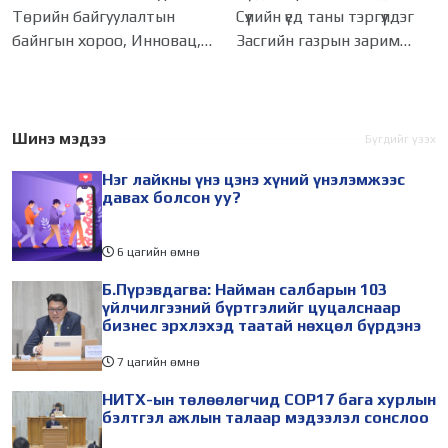
технологийн дэвшил,
хандан ил захидал
Төрийн байгуулалтын
Сүүлийн үед таны тэргүүлдэг
хиймэл оюуныг
илгээжээ
байнгын хороо, Инновац,
Засгийн газрын зарим
ашиглахад онцгой
анхаарна
цахим бодлогын
гишүүдийн хэвлэл
хөгжлийн дэд хороо, Олон
мэдээллийн хэрэгсэлд өгч
улсын цахилгаан холбооны
буй мэдэгдлүүд нь Төр
байгууллага, Цахим
захиргааны төв
Шинэ мэдээ
Бүгдийг үзэх
хөгжил, инновац,
байгууллагын үйл
Нэг лайкны үнэ цэнэ хүний үнэлэмжээс
харилцаа холбооны яам
ажиллагааны чадавхийг
давах болсон уу?
хамтран
6 цагийн өмнө
Б.Пүрэвдагва: Найман салбарын 103
үйлчилгээний бүртгэлийг цуцалснаар
бизнес эрхлэхэд таатай нөхцөл бүрдэнэ
7 цагийн өмнө
НИТХ-ын төлөөлөгчид COP17 бага хурлын
бэлтгэл ажлын талаар мэдээлэл сонслоо