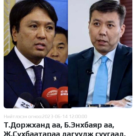
Нийтлэсэн огноо:
2023-06-14 12:00:00
Т.Доржханд аа, Б.Энхбаяр аа,
Ж.Сүхбаатараа дагуулж суугаад,