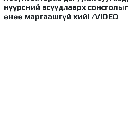
нүүрсний асуудлаарх сонсголыг
өнөө маргаашгүй хий! /VIDEO