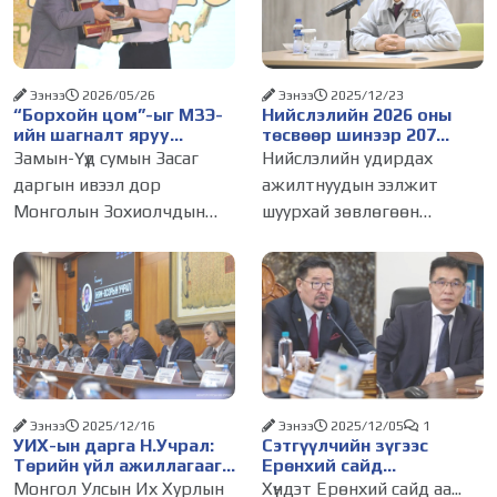
Ээнээ
2026/05/26
Ээнээ
2025/12/23
“Борхойн цом”-ыг МЗЭ-
Нийслэлийн 2026 оны
ийн шагналт яруу
төсвөөр шинээр 207
найрагч Э.Анхбаяр
төсөл, арга хэмжээ
Замын-Үүд сумын Засаг
Нийслэлийн удирдах
өргөлөө
хэрэгжүүлнэ
даргын ивээл дор
ажилтнуудын ээлжит
Монголын Зохиолчдын
шуурхай зөвлөгөөн
“Хурмаст тэнгэр” төвөөс
өнөөдөр болж, 2026 оны
хамтран зохион
төсвийн хөрөнгө
байгуулсан “Борхойн
оруулалтын эрх шилжүүлсэн
цом-2026” яруу найргийн
төсөл, арга хэмжээний
15 дахь удаагийн наадам
талаар хэлэлцэв.
2026 оны
Зөвлөгөөний эхэнд
НЗДТГ-ын Хяналт
Ээнээ
2025/12/16
Ээнээ
2025/12/05
1
УИХ-ын дарга Н.Учрал:
Сэтгүүлчийн зүгээс
Төрийн үйл ажиллагааг
Ерөнхий сайд
дахин инженерчлэхдээ
Г.ЗАНДАНШАТАРТ
Монгол Улсын Их Хурлын
Хүндэт Ерөнхий сайд аа...