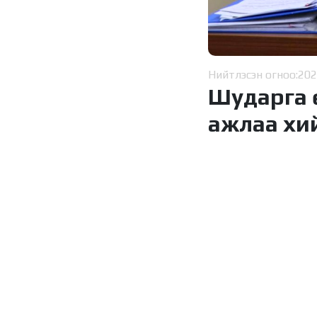
Нийтлэсэн огноо:
202
Шударга 
ажлаа хий