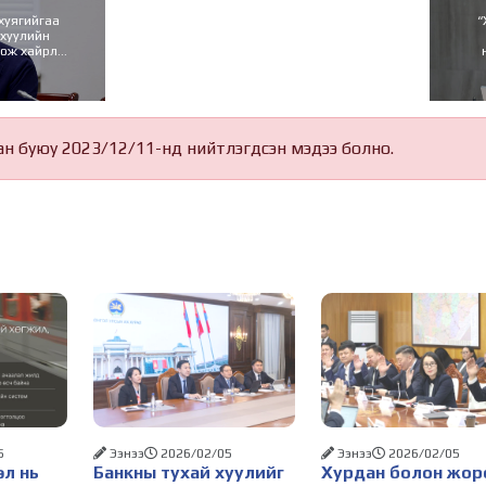
нхуягийгаа
“
 хуулийн
гож хайрла
ан буюу 2023/12/11-нд нийтлэгдсэн мэдээ болно.
5
Ээнээ
2026/02/05
Ээнээ
2026/02/05
өл нь
Банкны тухай хуулийг
Хурдан болон жор