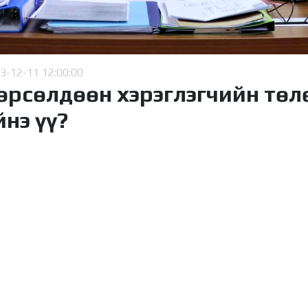
3-12-11 12:00:00
өрсөлдөөн хэрэглэгчийн төл
нэ үү?