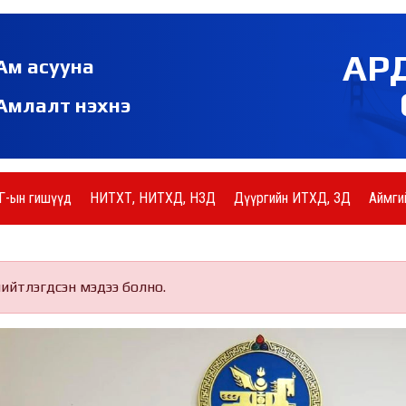
АР
Ам асууна
Амлалт нэхнэ
Г-ын гишүүд
НИТХТ, НИТХД, НЗД
Дүүргийн ИТХД, ЗД
Аймги
нийтлэгдсэн мэдээ болно.