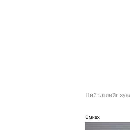
Нийтлэлийг хув
Өмнөх