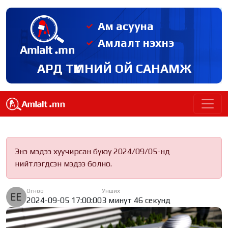
Ам асууна
Амлалт нэхнэ
АРД ТҮМНИЙ ОЙ САНАМЖ
Энэ мэдээ хуучирсан буюу 2024/09/05-нд
нийтлэгдсэн мэдээ болно.
Огноо
Унших
2024-09-05 17:00:00
3 минут 46 секунд