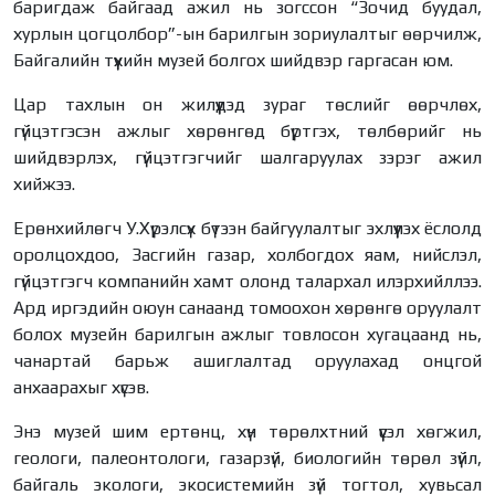
баригдаж байгаад ажил нь зогссон “Зочид буудал,
хурлын цогцолбор”-ын барилгын зориулалтыг өөрчилж,
Байгалийн түүхийн музей болгох шийдвэр гаргасан юм.
Цар тахлын он жилүүдэд зураг төслийг өөрчлөх,
гүйцэтгэсэн ажлыг хөрөнгөд бүртгэх, төлбөрийг нь
шийдвэрлэх, гүйцэтгэгчийг шалгаруулах зэрэг ажил
хийжээ.
Ерөнхийлөгч У.Хүрэлсүх бүтээн байгуулалтыг эхлүүлэх ёслолд
оролцохдоо, Засгийн газар, холбогдох яам, нийслэл,
гүйцэтгэгч компанийн хамт олонд талархал илэрхийллээ.
Ард иргэдийн оюун санаанд томоохон хөрөнгө оруулалт
болох музейн барилгын ажлыг товлосон хугацаанд нь,
чанартай барьж ашиглалтад оруулахад онцгой
анхаарахыг хүсэв.
Энэ музей шим ертөнц, хүн төрөлхтний үүсэл хөгжил,
геологи, палеонтологи, газарзүй, биологийн төрөл зүйл,
байгаль экологи, экосистемийн зүй тогтол, хувьсал