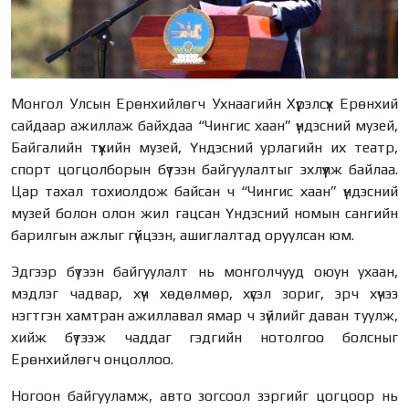
Монгол Улсын Ерөнхийлөгч Ухнаагийн Хүрэлсүх Ерөнхий
сайдаар ажиллаж байхдаа “Чингис хаан” үндэсний музей,
Байгалийн түүхийн музей, Үндэсний урлагийн их театр,
спорт цогцолборын бүтээн байгуулалтыг эхлүүлж байлаа.
Цар тахал тохиолдож байсан ч “Чингис хаан” үндэсний
музей болон олон жил гацсан Үндэсний номын сангийн
барилгын ажлыг гүйцээн, ашиглалтад оруулсан юм.
Эдгээр бүтээн байгуулалт нь монголчууд оюун ухаан,
мэдлэг чадвар, хүч хөдөлмөр, хүсэл зориг, эрч хүчээ
нэгтгэн хамтран ажиллавал ямар ч зүйлийг даван туулж,
хийж бүтээж чаддаг гэдгийн нотолгоо болсныг
Ерөнхийлөгч онцоллоо.
Ногоон байгууламж, авто зогсоол зэргийг цогцоор нь