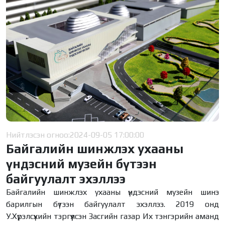
Нийтлэсэн огноо:
2024-09-05 17:00:00
Байгалийн шинжлэх ухааны
үндэсний музейн бүтээн
байгуулалт эхэллээ
Байгалийн шинжлэх ухааны үндэсний музейн шинэ
барилгын бүтээн байгуулалт эхэллээ. 2019 онд
У.Хүрэлсүхийн тэргүүлсэн Засгийн газар Их тэнгэрийн аманд