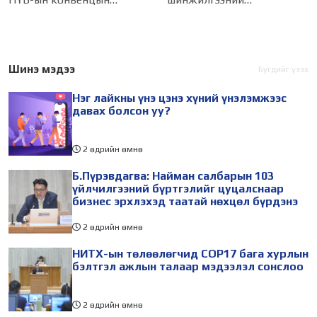
Талуудын 17 дугаар бага
байгууллагын эрдэмтэн,
хурал (COP17) 2026 оны 08
судлаач, оюутнууд болон
дугаар сарын 17-28-ны
залуу бизнес эрхлэгчдийн
өдөр зохион
төлөөлөгчид Монгол
Шинэ мэдээ
Бүгдийг үзэх
байгуулагдана. Үүнтэй
Улсад хийж буй танилцах
Нэг лайкны үнэ цэнэ хүний үнэлэмжээс
холбогдуулан Нийслэлийн
айлчлалынхаа хүрээнд
давах болсон уу?
2 өдрийн өмнө
Б.Пүрэвдагва: Найман салбарын 103
үйлчилгээний бүртгэлийг цуцалснаар
бизнес эрхлэхэд таатай нөхцөл бүрдэнэ
2 өдрийн өмнө
НИТХ-ын төлөөлөгчид COP17 бага хурлын
бэлтгэл ажлын талаар мэдээлэл сонслоо
2 өдрийн өмнө