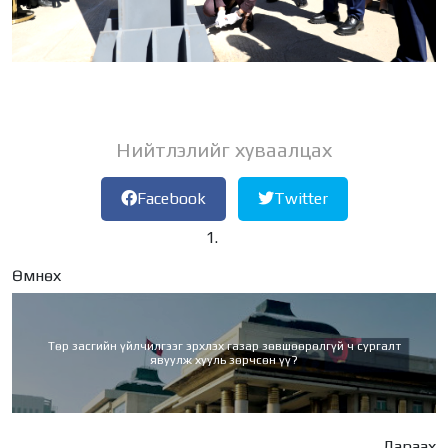
Нийтлэлийг хуваалцах
Facebook
Twitter
Өмнөх
Төр засгийн үйлчилгээг эрхлэх газар зөвшөөрөлгүй ч сургалт
явуулж хууль зөрчсөн үү?
Дараах