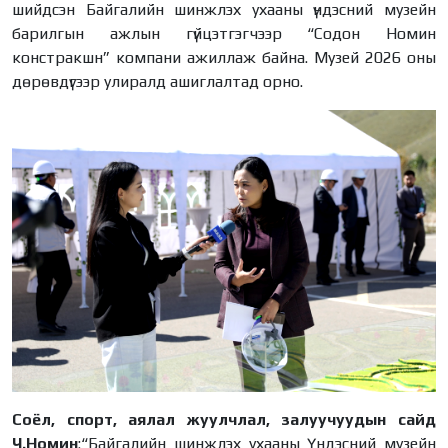
шийдсэн Байгалийн шинжлэх ухааны үндэсний музейн
барилгын ажлын гүйцэтгэгчээр “Содон Номин
констракшн” компани ажиллаж байна. Музей 2026 оны
дөрөвдүгээр улиралд ашиглалтад орно.
Соёл, спорт, аялал жуулчлал, залуучуудын сайд
Ч.Номин
:“Байгалийн шинжлэх ухааны Үндэсний музейн