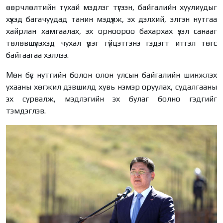
өөрчлөлтийн тухай мэдлэг түгээн, байгалийн хуулиудыг
хүүхэд багачуудад танин мэдүүлж, эх дэлхий, элгэн нутгаа
хайрлан хамгаалах, эх орноороо бахархах үзэл санааг
төлөвшүүлэхэд чухал үүрэг гүйцэтгэнэ гэдэгт итгэл төгс
байгаагаа хэллээ.
Мөн бүс нутгийн болон олон улсын байгалийн шинжлэх
ухааны хөгжил дэвшилд хувь нэмэр оруулах, судалгааны
эх сурвалж, мэдлэгийн эх булаг болно гэдгийг
тэмдэглэв.