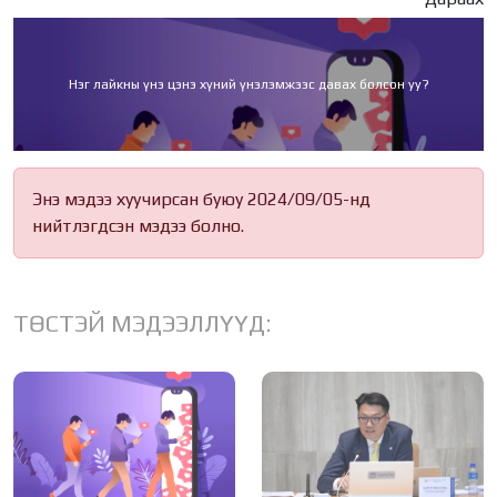
Нэг лайкны үнэ цэнэ хүний үнэлэмжээс давах болсон уу?
Энэ мэдээ хуучирсан буюу 2024/09/05-нд
нийтлэгдсэн мэдээ болно.
ТӨСТЭЙ МЭДЭЭЛЛҮҮД: