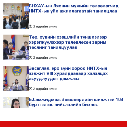
БНХАУ-ын Ляонин мужийн төлөөлөгчид
НИТХ-ын үйл ажиллагаатай танилцлаа
2 өдрийн өмнө
Төр, хувийн хэвшлийн түншлэлээр
хэрэгжүүлэхээр төлөвлөсөн зарим
төслийг танилцуулав
2 өдрийн өмнө
Засаглал, эрх зүйн хороо НИТХ-ын
ээлжит VIII хуралдаанаар хэлэлцэх
асуудлуудыг дэмжлээ
2 өдрийн өмнө
Б.Сэмжидмаа: Зөвшөөрлийн шинжтэй 103
бүртгэлээс нийслэлийн бизнес
эрхлэгчдийг чөлөөллөө
2 өдрийн өмнө