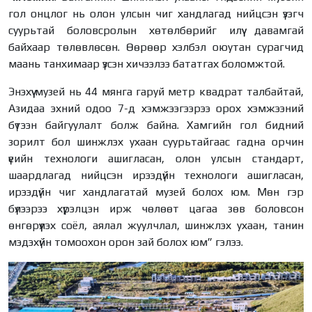
гол онцлог нь олон улсын чиг хандлагад нийцсэн үзэгч
суурьтай боловсролын хөтөлбөрийг илүү давамгай
байхаар төлөвлөсөн. Өөрөөр хэлбэл оюутан сурагчид
маань танхимаар үзсэн хичээлээ бататгах боломжтой.
Энэхүү музей нь 44 мянга гаруй метр квадрат талбайтай,
Азидаа эхний одоо 7-д хэмжээгээрээ орох хэмжээний
бүтээн байгуулалт болж байна. Хамгийн гол бидний
зорилт бол шинжлэх ухаан суурьтайгаас гадна орчин
үеийн технологи ашигласан, олон улсын стандарт,
шаардлагад нийцсэн ирээдүйн технологи ашигласан,
ирээдүйн чиг хандлагатай музей болох юм. Мөн гэр
бүлээрээ хүрэлцэн ирж чөлөөт цагаа зөв боловсон
өнгөрүүлэх соёл, аялал жуулчлал, шинжлэх ухаан, танин
мэдэхүйн томоохон орон зай болох юм” гэлээ.