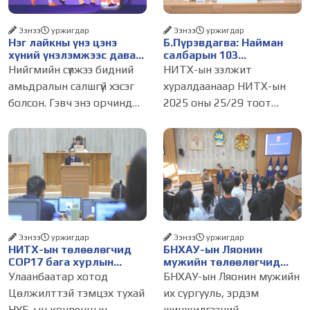
Ээнээ
уржигдар
Ээнээ
уржигдар
Нэг лайкны үнэ цэнэ
Б.Пүрэвдагва: Найман
хүний үнэлэмжээс давах
салбарын 103
болсон уу?
үйлчилгээний
Нийгмийн сүлжээ бидний
НИТХ-ын ээлжит
бүртгэлийг цуцалснаар
амьдралын салшгүй хэсэг
хуралдаанаар НИТХ-ын
бизнес эрхлэхэд таатай
болсон. Гэвч энэ орчинд
2025 оны 25/29 тоот
нөхцөл бүрдэнэ
хүмүүсийн үнэлэмж, амжилт,
тогтоолоор батлагдсан
тэр ч байтугай хүний үнэ
журмын зарим хэсгийг
цэнийг хүртэл лайк, шэйр,
хүчингүй болгож,
дагагчийн тоогоор
зөвшөөрлийн шинжтэй
хэмжих хандлага газар
103 бүртгэлээс нийслэлийн
авч
бизнес эрхлэгчдийг
Ээнээ
уржигдар
Ээнээ
уржигдар
НИТХ-ын төлөөлөгчид
БНХАУ-ын Ляонин
COP17 бага хурлын
мужийн төлөөлөгчид
бэлтгэл ажлын талаар
НИТХ-ын үйл
Улаанбаатар хотод
БНХАУ-ын Ляонин мужийн
мэдээлэл сонслоо
ажиллагаатай
Цөлжилттэй тэмцэх тухай
их сургууль, эрдэм
танилцлаа
НҮБ-ын конвенцын
шинжилгээний