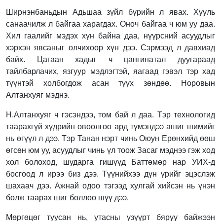
Ширнэнбаньдын Адьшаа зүйл бүрийн л явах. Хууль
санаачилж л байгаа харагдах. Оноч байгаа ч юм уу даа.
Хил гаалийг мэдэх хүн байна даа, нүүрсний асуудлыг
хэрхэн явсаныг олчихоор хүн дээ. Сэрмээд л давхиад
байх. Цагаан хадыг ч цангинатал дуугараад
тайлбарлачих, язгуур мэдлэгтэй, яагаад гэвэл тэр хад
түүнтэй холбогдож асан түүх зөндөө. Норовын
Алтанхуяг мэднэ.
Н.Алтанхуяг ч гэсэндээ, том бай л даа. Тэр технологид
таарахгүй хүдрийн овоолгоо ард түмэндээ ашиг шимийг
нь өгүүл л дээ. Тэр Танан нэрт чинь Оюун Ерөнхийд өөш
өгсөн юм уу, асуудлыг чинь үл тоож Засаг мэднээ гэж ход
хол болоход, шударга гишүүд Баттөмөр нар УИХ-д
босгоод л ирээ биз дээ. Түүнийхээ дүн үрийг эцэслэж
шахаач дээ. Ажнай одоо тэгээд хулгай хийсэн нь үнэн
болж таарах шиг боллоо шүү дээ.
Мөргөцөг туусан нь, утасны үзүүрт бяруу байжээн