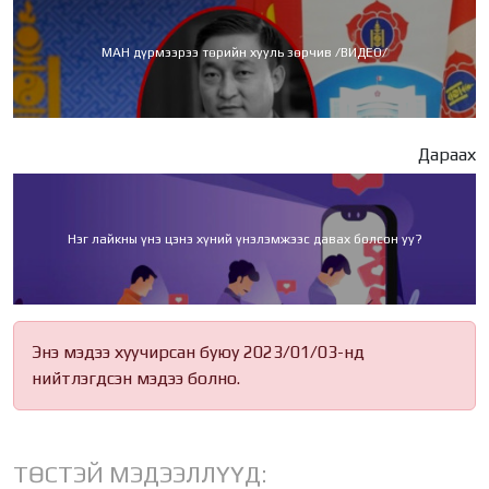
МАН дүрмээрээ төрийн хууль зөрчив /ВИДЕО/
Дараах
Нэг лайкны үнэ цэнэ хүний үнэлэмжээс давах болсон уу?
Энэ мэдээ хуучирсан буюу 2023/01/03-нд
нийтлэгдсэн мэдээ болно.
ТӨСТЭЙ МЭДЭЭЛЛҮҮД: