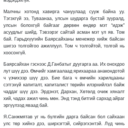
мэдэгдэхгүй.
Малчны хотонд хавирга чануулаад сууж байна уу.
Тэгэхгүй ээ, Туваанаа, улсын шударга бустай зууралд,
улсын болохгүй байгааг дөрвөн өндөр мэт “идэж”
асуудлыг шийд. Тэвээрэг сайтай асман мэт үл яв. Том
бай. Гарьдхүүгийн Баярсайханы менежер хийж байсан
шигээ толгойгоо ажиллуул. Том ч толгойтой, толгой нь
хоосонгүй.
Баярсайхан гэснээс Д.Ганбатыг дуугарга аа. Их онохдоо
лут шүү дээ. Өмчийг хамгаалаад ярихаараа анакондотой
ч үзчихээр шүү дээ. Бие бага ч өмчийн харилцааны
сэтгэхүй капиталт, капиталист төрийн илэрхийлэл байж
чаддаг шүү дээ. Эрдэнэт, Дархан, Хөтөлд очиж хяналт
хий, чадах ажил чинь мөн. Энд тэнд битгий сархад айраг
эргүүлээд яваад бай.
Я.Санжмятав уг нь бүлгийн дарга байсан бол сайхаан
улс төр хийнэ дээ, ширхэгтэй, сийрэгхэнтэй. Лүд чинь