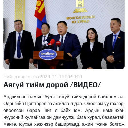
Нийтлэсэн огноо:
2023-01-03 09:59:00
Аягүй тийм дорой /ВИДЕО/
Ардчилсан намын бүлэг аягүй тийм дорой байх юм аа.
Одонгийн Цогтгэрэл ээ ажилла л даа. Овоо юм уу гэхээр,
овоолсон бараа шиг л байх юм. Ардын намынхан
нүүрсний хулгайгаа он дамнуулж, бага хурал, баадантай
мөнгө, юухан хээхнээр баширлаад, ажин түжин болгож