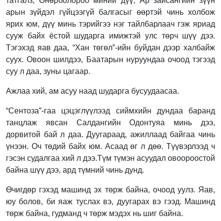
татгалз, Өнөрболороо миний дүү, Ар зайсангийн зүүн
арын зүйдэл гүйцээгүй балгасыг өөртэй чинь холбож
ярих юм, дүү минь тэрийгээ нэг тайлбарлаач гэж яриад
сууж байх ёстой шударга имижтэй улс төрч шүү дээ.
Тэгэхэд яав даа, “Хан төгөл”-ийн буйдан дээр халбайж
суух. Овоон шилдээ, Баатарын нуруундаа очоод тэгээд
суу л даа, зуны цагаар.
Ажлаа хий, ам асуу наад шударга бусуудаасаа.
“Сентоза”-гаа цэцэглүүлээд сиймхийн дундаа баранд
танцлаж явсан Салдангийн Одонтуяа минь дээ,
дорвитой бай л даа. Дуугараад, ажиллаад байгаа чинь
үнээн. Оч төдий байх юм. Асаад өг л дөө. Түүвэрлээд ч
гэсэн судалгаа хий л дээ.Түм түмэн асуудал овоороостой
байна шүү дээ, ард түмний чинь дунд.
Өчигдөр гэхэд машинд эх төрж байна, очоод уулз. Яав,
юу болов, би яаж туслах вэ, дуугарах вэ гээд. Машинд
төрж байна, гудманд ч төрж мэдэх нь шиг байна.