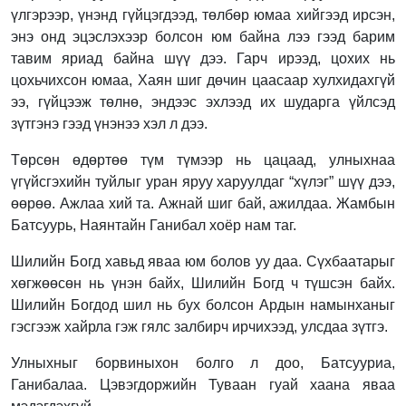
үлгэрээр, үнэнд гүйцэгдээд, төлбөр юмаа хийгээд ирсэн,
энэ онд эцэслэхээр болсон юм байна лээ гээд барим
тавим яриад байна шүү дээ. Гарч ирээд, цохих нь
цохьчихсон юмаа, Хаян шиг дөчин цаасаар хулхидахгүй
ээ, гүйцээж төлнө, эндээс эхлээд их шударга үйлсэд
зүтгэнэ гээд үнэнээ хэл л дээ.
Төрсөн өдөртөө түм түмээр нь цацаад, улныхнаа
үгүйсгэхийн туйлыг уран яруу харуулдаг “хүлэг” шүү дээ,
өөрөө. Ажлаа хий та. Ажнай шиг бай, ажилдаа. Жамбын
Батсуурь, Наянтайн Ганибал хоёр нам таг.
Шилийн Богд хавьд яваа юм болов уу даа. Сүхбаатарыг
хөгжөөсөн нь үнэн байх, Шилийн Богд ч түшсэн байх.
Шилийн Богдод шил нь бух болсон Ардын намынханыг
гэсгээж хайрла гэж гялс залбирч ирчихээд, улсдаа зүтгэ.
Улныхныг борвиныхон болго л доо, Батсууриа,
Ганибалаа. Цэвэгдоржийн Туваан гуай хаана яваа