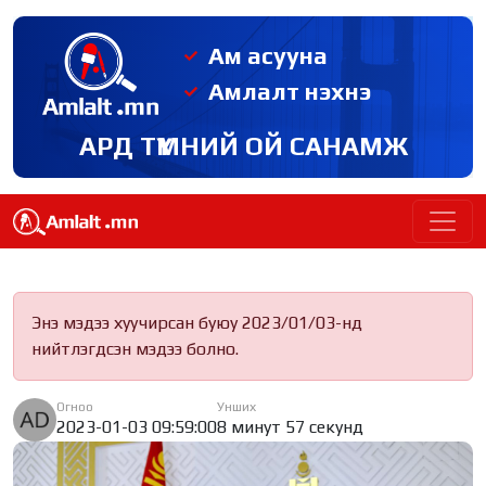
Ам асууна
Амлалт нэхнэ
АРД ТҮМНИЙ ОЙ САНАМЖ
Энэ мэдээ хуучирсан буюу 2023/01/03-нд
нийтлэгдсэн мэдээ болно.
Огноо
Унших
2023-01-03 09:59:00
8 минут 57 секунд