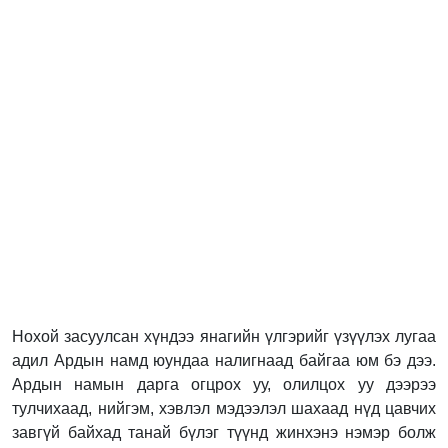
Нохой засуулсан хүндээ янагийн үлгэрийг үзүүлэх лугаа
адил Ардын намд юундаа налигнаад байгаа юм бэ дээ.
Ардын намын дарга огцрох уу, олилцох уу дээрээ
тулчихаад, нийгэм, хэвлэл мэдээлэл шахаад нүд цавчих
завгүй байхад танай бүлэг түүнд жинхэнэ нэмэр болж