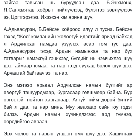
зайгаа тавьсан нь буруудсан даа. Б.Энхмөнх,
Я.Санжмятав хоёрыг нийлүүлээд бүлэгтээ зөвлүүлээч
ээ, Цогтгэрэлээ. Ихээхэн юм ярина шүү.
А.Адьяасүрэн, Б.Бейсэн хоёроос илүү л тусна. Бейсэн
гэхэд “Жол” компанийн жолоогүй идэлтийг яриад байхад
л Ардчилсан намдаа үзүүлэх асар том тус даа.
А.Адьяасүрэн гэхэд Ардын намынхан та нар бүх
татварыг нэмэхгүй гэчихээд бүгдийг нь нэмчихлээ шүү
дээ, аймаар юмаа, та нар гээд суухад болох шүү дээ.
Арчаатай байгаач ээ, та нар.
Энэ мэтээр ярьвал Ардчилсан намын бүлгийг ар
өвөргүй ташуурдмаар, бургасаар гөвшмөөр байна. Бүр
өргөстэй, нойтон харганаар. Аягүй тийм дорой битгий
бай л даа, та нар минь. Муу явахаар сайн юу гэдэг
билээ. Ардын намын хүчиндлэгээс ард түмнээ,
өөрсдийгөө авраач.
Эрх чөлөө та нарын үндсэн өмч шүү дээ. Хашигнаж