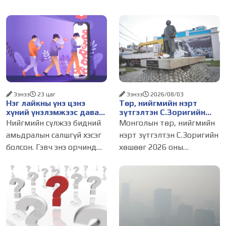
Ээнээ
23 цаг
Ээнээ
2026/08/03
Нэг лайкны үнэ цэнэ
Төр, нийгмийн нэрт
хүний үнэлэмжээс давах
зүтгэлтэн С.Зоригийн
болсон уу?
хөшөөг буцаан
Нийгмийн сүлжээ бидний
Монголын төр, нийгмийн
байрлууллаа
амьдралын салшгүй хэсэг
нэрт зүтгэлтэн С.Зоригийн
болсон. Гэвч энэ орчинд
хөшөөг 2026 оны
хүмүүсийн үнэлэмж,
долоодугаар сарын 31-ний
амжилт, тэр ч байтугай
03.00 цагт
хүний үнэ цэнийг хүртэл
зөвшөөрөлгүйгээр нүүлгэн
лайк, шэйр, дагагчийн
шилжүүлсэн. Нийслэлийн
тоогоор хэмжих хандлага
Засаг дарга бөгөөд
газар авч
Улаанбаатар хотын