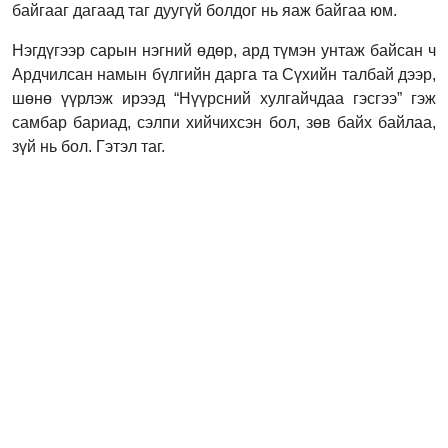
байгааг дагаад таг дуугүй болдог нь яаж байгаа юм.
Нэгдүгээр сарын нэгний өдөр, ард түмэн унтаж байсан ч
Ардчилсан намын бүлгийн дарга та Сүхийн талбай дээр,
шөнө үүрлэж ирээд “Нүүрсний хулгайчдаа гэсгээ” гэж
самбар бариад, сэлпи хийчихсэн бол, зөв байх байлаа,
зүй нь бол. Гэтэл таг.