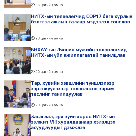
16 цагийн өмнө
НИТХ-ын төлөөлөгчид COP17 бага хурлын
бэлтгэл ажлын талаар мэдээлэл сонслоо
20 цагийн өмнө
БНХАУ-ын Ляонин мужийн төлөөлөгчид
НИТХ-ын үйл ажиллагаатай танилцлаа
20 цагийн өмнө
Төр, хувийн хэвшлийн түншлэлээр
хэрэгжүүлэхээр төлөвлөсөн зарим
төслийг танилцуулав
20 цагийн өмнө
Засаглал, эрх зүйн хороо НИТХ-ын
ээлжит VIII хуралдаанаар хэлэлцэх
асуудлуудыг дэмжлээ