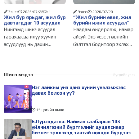
Захирагч
Ээнээ
2026/07/28
1
Ээнээ
2026/07/20
Жил бүр ярьдаг, жил бүр
“Жил бүрийн өвөл, жил
давтагддаг 10 асуудал
бүрийн ижил асуудал“
Нийгэмд шинэ асуудал
Наадам өндөрлөж, намар
гарахаасаа илүү хуучин
айсуй. Энэ үеэс л өвлийн
асуудлууд нь дахин
бэлтгэл бодитоор эхлэх
сөхөгддөг. Өвөл болохоор
учиртай. Гэвч жил бүр
утаа, хавар болохоор
өвөл болохоор л тог,
замын нүх, зун болохоор
дулаан тасарч, зам
үер, намар болохоор
мөстөж, хот түгжирч,
Шинэ мэдээ
Бүгдийг үзэх
түгжрэл. Улирал солигдох
утаа нэмэгддэг. Тэр
Нэг лайкны үнэ цэнэ хүний үнэлэмжээс
бүрт асуудал нь л
болгонд "гэнэтийн
давах болсон уу?
15 цагийн өмнө
Б.Пүрэвдагва: Найман салбарын 103
үйлчилгээний бүртгэлийг цуцалснаар
бизнес эрхлэхэд таатай нөхцөл бүрдэнэ