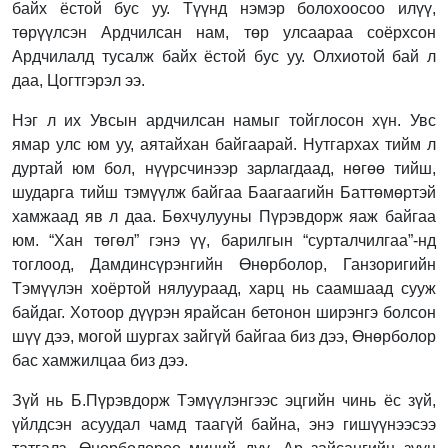
байх ёстой бус уу. Түүнд нэмэр болохоосоо илүү,
төрүүлсэн Ардчилсан нам, төр улсаараа соёрхсон
Ардчилалд тусалж байх ёстой бус уу. Олхиотой бай л
даа, Цогтгэрэл ээ.
Нэг л их Увсын ардчилсан намыг тойглосон хүн. Увс
ямар улс юм уу, аятайхан байгаарай. Нутгархах тийм л
дуртай юм бол, нүүрсчинээр зарлагдаад, нөгөө тийш,
шударга тийш тэмүүлж байгаа Баагаагийн Баттөмөртэй
хамжаад яв л даа. Бөхчулууны Пүрэвдорж яаж байгаа
юм. “Хан төгөл” гэнэ үү, барилгын “сурталчилгаа”-нд
тоглоод, Дамдинсүрэнгийн Өнөрболор, Ганзоригийн
Тэмүүлэн хоёртой нялуураад, харц нь саамшаад сууж
байдаг. Хотоор дүүрэн ярайсан бетонон ширэнгэ болсон
шүү дээ, могой шургах зайгүй байгаа биз дээ, Өнөрболор
бас хамжилцаа биз дээ.
Зүй нь Б.Пүрэвдорж Тэмүүлэнгээс эцгийн чинь ёс зүй,
үйлдсэн асуудал чамд таагүй байна, энэ гишүүнээсээ