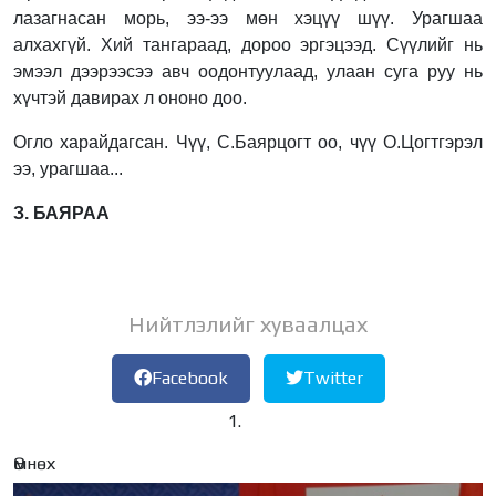
лазагнасан морь, ээ-ээ мөн хэцүү шүү. Урагшаа
алхахгүй. Хий тангараад, дороо эргэцээд. Сүүлийг нь
эмээл дээрээсээ авч оодонтуулаад, улаан суга руу нь
хүчтэй давирах л ононо доо.
Огло харайдагсан. Чүү, С.Баярцогт оо, чүү О.Цогтгэрэл
ээ, урагшаа...
З. БАЯРАА
Нийтлэлийг хуваалцах
Facebook
Twitter
Өмнөх