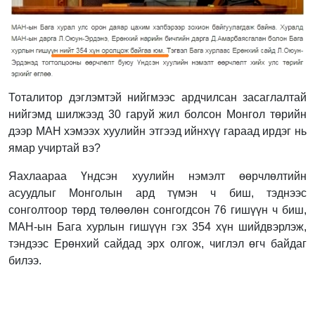
Тоталитор дэглэмтэй нийгмээс ардчилсан засаглалтай
нийгэмд шилжээд 30 гаруй жил болсон Монгол төрийн
дээр МАН хэмээх хуулийн этгээд ийнхүү гараад ирдэг нь
ямар учиртай вэ?
Яахлаараа Үндсэн хуулийн нэмэлт өөрчлөлтийн
асуудлыг Монголын ард түмэн ч биш, тэднээс
сонголтоор төрд төлөөлөн сонгогдсон 76 гишүүн ч биш,
МАН-ын Бага хурлын гишүүн гэх 354 хүн шийдвэрлэж,
тэндээс Ерөнхий сайдад эрх олгож, чиглэл өгч байдаг
билээ.