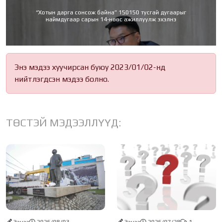
“Хотын дарга сонсож байна” 150150 тусгай дугаарыг
наймдугаар сарын 14-нөөс ажиллуулж эхэлнэ
Энэ мэдээ хуучирсан буюу 2023/01/02-нд
нийтлэгдсэн мэдээ болно.
ТӨСТЭЙ МЭДЭЭЛЛҮҮД: