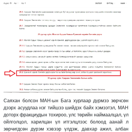
Саяхан болсон МАН-ын Бага хурлаар дүрмээ зөрчсөн
дээрх асуудлаа нэг тийшээ шийдэх байх хэмээтэл, МАН
доторх фракциудын тохироо, улс төрийн наймаалцал, үл
ойлголцол, харилцан үл итгэлцлээс болоод аанай л
зөрчигдсөн дүрэм хэвээр үлдэж, давхар ажил, албан