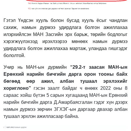
Гэтэл Үндсэн хууль болон бусад хууль ёсыг чандлан
сахиж, намын дүрмээ удирдлага болгон ажиллахаа
илэрхийлсэн МАН Засгийн эрх барьж, төрийн бодлогыг
хэрэгжүүлэхээд ирэхлээрээ мөнөөх намын дүрмээ
удирдлага болгон ажиллахаа мартаж, уландаа гишгэдэг
бололтой.
Учир нь МАН-ын дүрмийн
“29.2-т заасан МАН-ын
Ерөнхий нарийн бичгийн дарга орон тооны байх
бөгөөд өөр ажил, албан тушаал эрхлэхийг
хориглоно”
гэсэн заалт байдаг ч өнөөх 2022 оны 8
сараас хойш бүтэн 5 сарын хугацаанд МАН-ын Ерөнхий
нарийн бичгийн дарга Д.Амарбаясгалан гэдэг хүн дээрх
намын дүрмээ зөрчин ЗГХЭГ-ын даргаар двахар албан
тушаал эрхлэн ажилласаар байна.