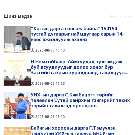
болохоор л тог, дулаан
шатахууны эрэлт өсөж,
тасарч, зам мөстөж, хот
зарим орон нутагт бензин
түгжирч, утаа нэмэгддэг.
түр хугацаанд хомсдох
Шинэ мэдээ
Бүгдийг үзэх
Тэр болгонд "гэнэтийн
эрсдэл үүсээд байна.
“Хотын дарга сонсож байна” 150150
Тиймээс иргэд аялалд
тусгай дугаарыг наймдугаар сарын 14-
гарахаасаа
нөөс ажиллуулж эхэлнэ
2026-08-06
16:40
Н.Номтойбаяр: Аймгуудад тулгамдаж
буй асуудлуудыг долоо хоног бүр
Засгийн газрын хуралдаанд танилцуулж,
шийдвэрлүүлнэ
2026-08-06
16:33
УИХ-ын дарга С.Бямбацогт төрийг
төлөөлөн Сутай хайрхны тэнгэрийг тахих
төрийн тахилгад оролцлоо
2026-08-06
16:29
Байнгын хорооны дарга Г.Тэмүүлэн
тэргүүтэй УИХ-ын гишүүд БНСУ-ын