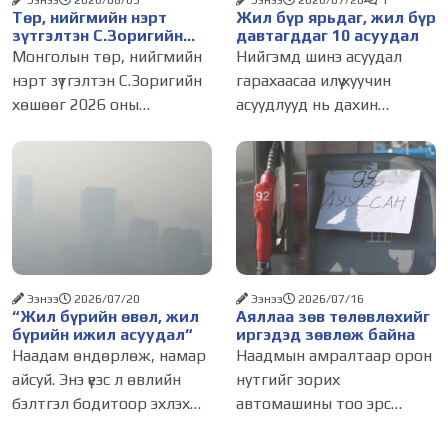
Ээнээ
2026/08/03
Ээнээ
2026/07/28
1
Төр, нийгмийн нэрт
Жил бүр ярьдаг, жил бүр
зүтгэлтэн С.Зоригийн
давтагддаг 10 асуудал
хөшөөг буцаан
Монголын төр, нийгмийн
Нийгэмд шинэ асуудал
байрлууллаа
нэрт зүтгэлтэн С.Зоригийн
гарахаасаа илүү хуучин
хөшөөг 2026 оны
асуудлууд нь дахин
долоодугаар сарын 31-ний
сөхөгддөг. Өвөл болохоор
03.00 цагт
утаа, хавар болохоор
зөвшөөрөлгүйгээр нүүлгэн
замын нүх, зун болохоор
шилжүүлсэн. Нийслэлийн
үер, намар болохоор
Засаг дарга бөгөөд
түгжрэл. Улирал солигдох
Улаанбаатар хотын
бүрт асуудал нь л
Захирагч
Ээнээ
2026/07/20
Ээнээ
2026/07/16
“Жил бүрийн өвөл, жил
Аяллаа зөв төлөвлөхийг
бүрийн ижил асуудал“
иргэдэд зөвлөж байна
Наадам өндөрлөж, намар
Наадмын амралтаар орон
айсуй. Энэ үеэс л өвлийн
нутгийг зорих
бэлтгэл бодитоор эхлэх
автомашины тоо эрс
учиртай. Гэвч жил бүр өвөл
нэмэгдэж буй энэ үед