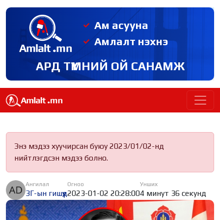
Ам асууна
Амлалт нэхнэ
АРД ТҮМНИЙ ОЙ САНАМЖ
Энэ мэдээ хуучирсан буюу 2023/01/02-нд
нийтлэгдсэн мэдээ болно.
Ангилал
Огноо
Унших
ЗГ-ын гишүүд
2023-01-02 20:28:00
4 минут 36 секунд