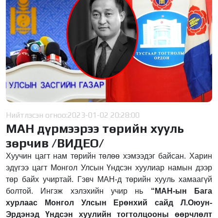
Нийтлэсэн огноо:
2023-01-02 20:28:00
МАН дүрмээрээ төрийн хууль
зөрчив /ВИДЕО/
Хуучин цагт нам төрийн төлөө хэмээдэг байсан. Харин
эдүгээ цагт Монгол Улсын Үндсэн хуулиар намын дээр
төр байх учиртай. Гэвч МАН-д төрийн хууль хамаагүй
болтой. Ингэж хэлэхийн учир нь
“МАН-ын Бага
хурлаас Монгол Улсын Ерөнхий сайд Л.Оюун-
Эрдэнэд Үндсэн хуулийн тогтолцооны өөрчлөлт