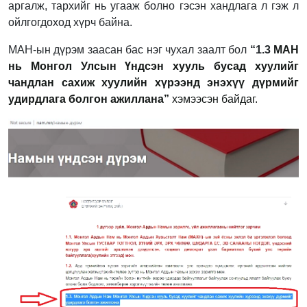
аргалж, тархийг нь угааж болно гэсэн хандлага л гэж л
ойлгогдоход хүрч байна.
МАН-ын дүрэм заасан бас нэг чухал заалт бол
“1.3
МАН
нь Монгол Улсын Үндсэн хууль бусад хуулийг
чандлан сахиж хуулийн хүрээнд энэхүү дүрмийг
удирдлага болгон ажиллана”
хэмээсэн байдаг.