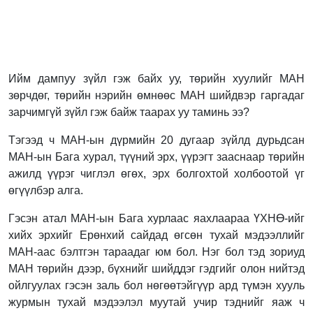
Ийм дампуу зүйл гэж байх уу, төрийн хуулийг МАН
зөрчдөг, төрийн нэрийн өмнөөс МАН шийдвэр гаргадаг
зарчимгүй зүйл гэж байж таарах уу таминь ээ?
Тэгээд ч МАН-ын дүрмийн 20 дугаар зүйлд дурьдсан
МАН-ын Бага хурал, түүний эрх, үүрэгт зааснаар төрийн
ажилд үүрэг чиглэл өгөх, эрх болгохтой холбоотой үг
өгүүлбэр алга.
Гэсэн атал МАН-ын Бага хурлаас яахлаараа ҮХНӨ-ийг
хийх эрхийг Ерөнхий сайдад өгсөн тухай мэдээллийг
МАН-аас бэлтгэн тараадаг юм бол. Нэг бол тэд зориуд
МАН төрийн дээр, бүхнийг шийддэг гэдгийг олон нийтэд
ойлгуулах гэсэн заль бол нөгөөтэйгүүр ард түмэн хууль
журмын тухай мэдээлэл муутай учир тэднийг яаж ч