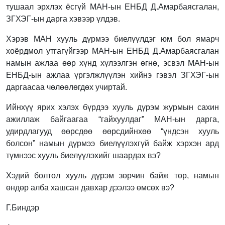
тушаал эрхлэх ёсгүй МАН-ын ЕНБД Д.Амарбаясгалан,
ЗГХЭГ-ын дарга хэвээр үлдэв.
Хэрэв МАН хууль дүрмээ биелүүлдэг юм бол ямарч
хоёрдмол утгагүйгээр МАН-ын ЕНБД Д.Амарбаясгалан
намын ажлаа өөр хүнд хүлээлгэн өгнө, эсвэл МАН-ын
ЕНБД-ын ажлаа үргэлжлүүлэн хийнэ гэвэл ЗГХЭГ-ын
даргаасаа чөлөөлөгдөх учиртай.
Ийнхүү ярих хэлэх бүрдээ хууль дүрэм журмын сахин
ажиллаж байгаагаа “гайхуулдаг” МАН-ын дарга,
удирдлагууд өөрсдөө өөрсдийнхөө “үндсэн хууль
болсон” намын дүрмээ биелүүлэхгүй байж хэрхэн ард
түмнээс хууль биелүүлэхийг шаардах вэ?
Хэдий болтол хууль дүрэм зөрчин байж төр, намын
өндөр алба хашсан давхар дээлээ өмсөх вэ?
Г.Биндэр