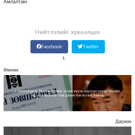
Амлалт.мн
Нийтлэлийг хуваалцах
Facebook
Twitter
Өмнөх
С.Бямбацогт: Зөвшөөрлийн тухай хууль хэрэгжсэнээр төрөөс
ирэх дарамтыг тав дахин багасгаж байна
Дараах