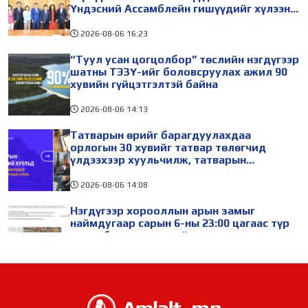
Үндэсний Ассамблейн гишүүдийг хүлээн
авч уулзав
2026-08-06
16:23
“Туул усан цогцолбор” төслийн нэгдүгээр
шатны ТЭЗҮ-ийг боловсруулах ажил 90
хувийн гүйцэтгэлтэй байна
2026-08-06
14:13
Татварын өрийг барагдуулахдаа
орлогын 30 хувийг татвар төлөгчид
үлдээхээр хуульчилж, татварын
тайлангаа залруулах хугацааг хоёр жил
болгон сунгажээ
2026-08-06
14:08
Нэгдүгээр хорооллын арын замыг
наймдугаар сарын 6-ны 23:00 цагаас түр
хааж, борооны ус зайлуулах шугамын
хөндлөн сэтэлгээ хийнэ
2026-08-06
11:39
Өвөлжилтийн бэлтгэл ажлын хүрээнд
Шадар сайд Н.Номтойбаяр Дорноговь