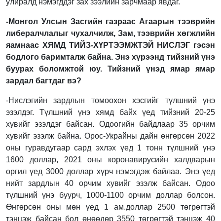
улиралд нэмэгддэг зах зээлийн зарчмаар явдаг.
-Монгол Улсын Засгийн газраас Агаарын тээврийн
либералчлалыг чухалчилж, Зам, тээврийн хөгжлийн
яамнаас ХЯМД ТИЙЗ-ХҮРТЭЭМЖТЭЙ НИСЛЭГ гэсэн
бодлого баримталж байна. Энэ хүрээнд тийзний үнэ
буурах боломжтой юу. Тийзний үнэд ямар ямар
зардал багтдаг вэ
?
-Нислэгийн зардлын томоохон хэсгийг түлшний үнэ
эзэлдэг. Түлшний үнэ хямд байх үед тийзний 20-25
хувийг эзэлдэг байсан. Одоогийн байдлаар 35 орчим
хувийг эзэлж байна. Орос-Украйны дайн өнгөрсөн 2022
оны гуравдугаар сард эхлэх үед 1 тонн түлшний үнэ
1600 доллар, 2021 оны коронавирусийн халдварын
оргил үед 3000 доллар хүрч нэмэгдэж байлаа. Энэ үед
нийт зардлын 40 орчим хувийг эзэлж байсан. Одоо
түлшний үнэ буурч, 1000-1100 орчим доллар болсон.
Өнгөрсөн оны мөн үед 1 ам.доллар 2500 төгрөгтэй
тэнцэж байсан бол өнөөдөр 3550 төгрөгтэй тэнцэж 40