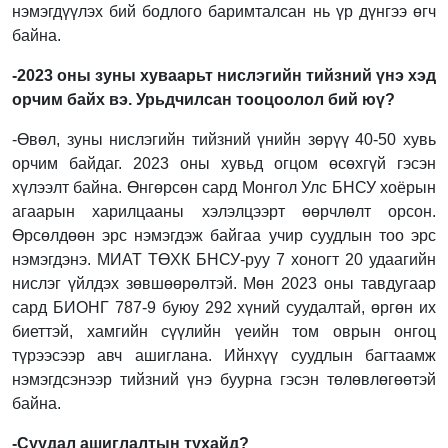
нэмэгдүүлэх бий бодлого баримталсан нь үр дүнгээ өгч
байна.
-
2023
оны зуны хуваарьт нислэгийн тийзний үнэ хэд
орчим байх вэ. Урьдчилсан тооцоолол бий юү
?
-Өвөл, зуны нислэгийн тийзний үнийн зөрүү 40-50 хувь
орчим байдаг. 2023 оны хувьд огцом өсөхгүй гэсэн
хүлээлт байна. Өнгөрсөн сард Монгол Улс БНСУ хоёрын
агаарын харилцааны хэлэлцээрт өөрчлөлт орсон.
Өрсөлдөөн эрс нэмэгдэж байгаа учир суудлын тоо эрс
нэмэгдэнэ. МИАТ ТӨХК БНСУ-руу 7 хоногт 20 удаагийн
нислэг үйлдэх зөвшөөрөлтэй. Мөн 2023 оны тавдугаар
сард БИОНГ 787-9 буюу 292 хүний суудалтай, өргөн их
биеттэй, хамгийн сүүлийн үеийн том оврын онгоц
түрээсээр авч ашиглана. Ийнхүү суудлын багтаамж
нэмэгдсэнээр тийзний үнэ буурна гэсэн төлөвлөгөөтэй
байна.
-Суудал ашиглалтын тухайд
?