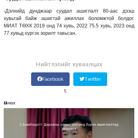
-Дэлхийд дунджаар суудал ашиглалт 80-аас дээш
хувьтай байж ашигтай ажиллах боломжтой болдог.
МИАТ ТӨХК 2019 онд 74 хувь, 2022 75.5 хувь, 2023 онд
77 хувьд хүргэх зорилт тавьсан.
Нийтлэлийг хуваалцах
Facebook
Twitter
Өмнөх
С.Бямбацогт: Дарханы замыг энэ онд бүрэн ашиглалтад
оруулна