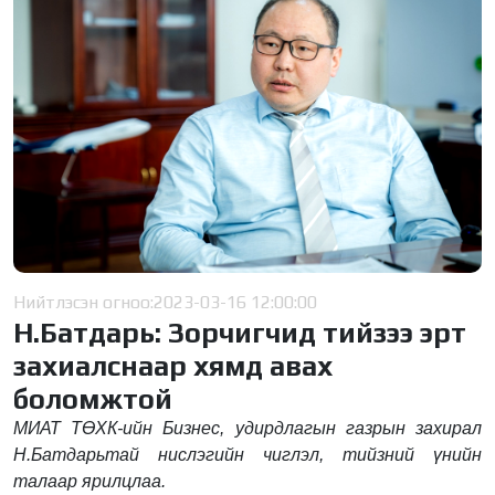
Нийтлэсэн огноо:
2023-03-16 12:00:00
Н.Батдарь: Зорчигчид тийзээ эрт
захиалснаар хямд авах
боломжтой
МИАТ ТӨХК-ийн Бизнес, удирдлагын газрын захирал
Н.Батдарьтай нислэгийн чиглэл, тийзний үнийн
талаар ярилцлаа.