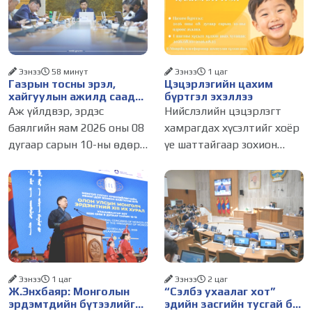
Ээнээ
58 минут
Ээнээ
1 цаг
Газрын тосны эрэл,
Цэцэрлэгийн цахим
хайгуулын ажилд саад
бүртгэл эхэллээ
болж буй асуудалд
Аж үйлдвэр, эрдэс
Нийслэлийн цэцэрлэгт
АМГТГ анхаарал
баялгийн яам 2026 оны 08
хамрагдах хүсэлтийг хоёр
хандуулна
дугаар сарын 10-ны өдөр
үе шаттайгаар зохион
ээлжит шуурхай
байгуулна. Цэцэрлэгийн
хуралдаанаа зохион
элсэлтийн бүртгэл
байгуулж, салбарын
өнөөдөр буюу 2026 оны 8
ажлуудын хэрэгжилт,
дугаар сарын 10-ны
тулгамдсан асуудлуудыг
өдрийн 09:00 цагт эхэллээ.
хэлэлцлээ. Хурлыг Төрийн
Нэгдүгээр шатны
нарийн
Ээнээ
1 цаг
Ээнээ
2 цаг
Ж.Энхбаяр: Монголын
“Сэлбэ ухаалаг хот”
эрдэмтдийн бүтээлийг
эдийн засгийн тусгай бүс