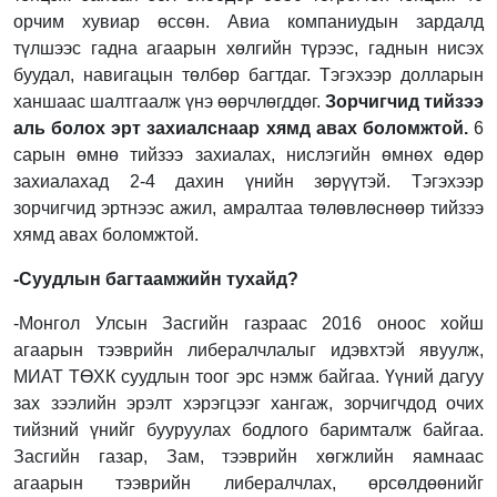
орчим хувиар өссөн. Авиа компаниудын зардалд
түлшээс гадна агаарын хөлгийн түрээс, гаднын нисэх
буудал, навигацын төлбөр багтдаг. Тэгэхээр долларын
ханшаас шалтгаалж үнэ өөрчлөгддөг.
Зорчигчид тийзээ
аль болох эрт захиалснаар хямд авах боломжтой.
6
сарын өмнө тийзээ захиалах, нислэгийн өмнөх өдөр
захиалахад 2-4 дахин үнийн зөрүүтэй. Тэгэхээр
зорчигчид эртнээс ажил, амралтаа төлөвлөснөөр тийзээ
хямд авах боломжтой.
-Суудлын багтаамжийн тухайд
?
-Монгол Улсын Засгийн газраас 2016 оноос хойш
агаарын тээврийн либералчлалыг идэвхтэй явуулж,
МИАТ ТӨХК суудлын тоог эрс нэмж байгаа. Үүний дагуу
зах зээлийн эрэлт хэрэгцээг хангаж, зорчигчдод очих
тийзний үнийг бууруулах бодлого баримталж байгаа.
Засгийн газар, Зам, тээврийн хөгжлийн яамнаас
агаарын тээврийн либералчлах, өрсөлдөөнийг