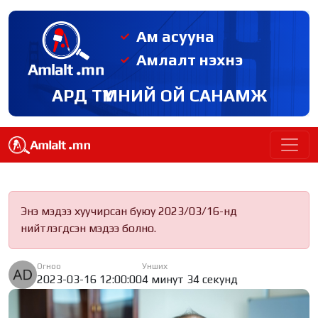
Ам асууна
Амлалт нэхнэ
АРД ТҮМНИЙ ОЙ САНАМЖ
Энэ мэдээ хуучирсан буюу 2023/03/16-нд
нийтлэгдсэн мэдээ болно.
Огноо
Унших
2023-03-16 12:00:00
4 минут 34 секунд