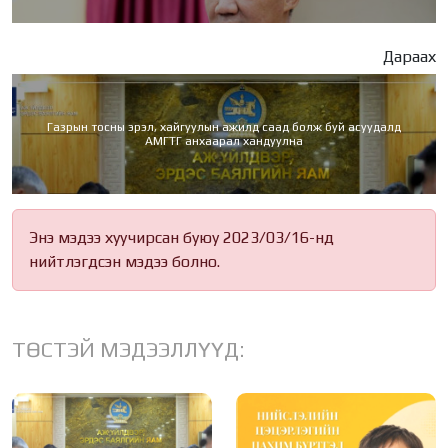
Дараах
Газрын тосны эрэл, хайгуулын ажилд саад болж буй асуудалд
АМГТГ анхаарал хандуулна
Энэ мэдээ хуучирсан буюу 2023/03/16-нд
нийтлэгдсэн мэдээ болно.
ТӨСТЭЙ МЭДЭЭЛЛҮҮД: