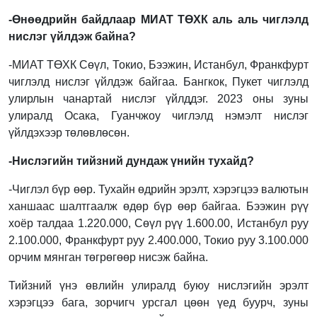
-Өнөөдрийн байдлаар МИАТ ТӨХК аль аль чиглэлд
нислэг үйлдэж байна
?
-МИАТ ТӨХК Сөүл, Токио, Бээжин, Истанбул, Франкфурт
чиглэлд нислэг үйлдэж байгаа. Бангкок, Пукет чиглэлд
улирлын чанартай нислэг үйлддэг. 2023 оны зуны
улиралд Осака, Гуанчжоу чиглэлд нэмэлт нислэг
үйлдэхээр төлөвлөсөн.
-Нислэгийн тийзний дундаж үнийн тухайд
?
-Чиглэл бүр өөр. Тухайн өдрийн эрэлт, хэрэгцээ валютын
ханшаас шалтгаалж өдөр бүр өөр байгаа. Бээжин рүү
хоёр талдаа 1.220.000, Сөүл рүү 1.600.00, Истанбул руу
2.100.000, Франкфурт руу 2.400.000, Токио руу 3.100.000
орчим мянган төгрөгөөр нисэж байна.
Тийзний үнэ өвлийн улиралд буюу нислэгийн эрэлт
хэрэгцээ бага, зорчигч урсгал цөөн үед буурч, зуны