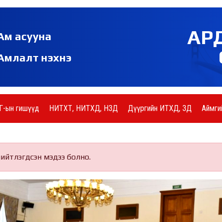
АР
Ам асууна
Амлалт нэхнэ
Г-ын гишүүд
НИТХТ, НИТХД, НЗД
Дүүргийн ИТХД, ЗД
Аймги
нийтлэгдсэн мэдээ болно.