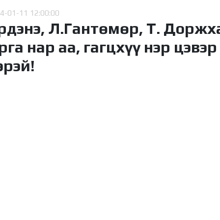
4-01-11 12:00:00
дэнэ, Л.Гантөмөр, Т. Доржх
га нар аа, гагцхүү нэр цэвэр
эрэй!