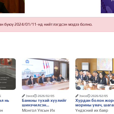
ан буюу 2024/01/11-нд нийтлэгдсэн мэдээ болно.
5
Ээнээ
2026/02/05
Ээнээ
2026/02/05
өл нь
Банкны тухай хуулийг
Хурдан болон жор
шинэчилсэн
морины уяач, шага
жил,
тохиолдолд Унгар
харваачдад улсын
ын
Монгол Улсын Их
Үндэсний их баяр