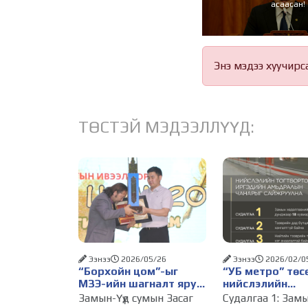
асаасан!
Энэ мэдээ хуучирс
ТӨСТЭЙ МЭДЭЭЛЛҮҮД:
Ээнээ
2026/05/26
Ээнээ
2026/02/0
“Борхойн цом”-ыг
“УБ метро” төс
МЗЭ-ийн шагналт яруу
нийслэлийн
найрагч Э.Анхбаяр
тогтвортой хөг
Замын-Үүд сумын Засаг
Судалгаа 1: Зам