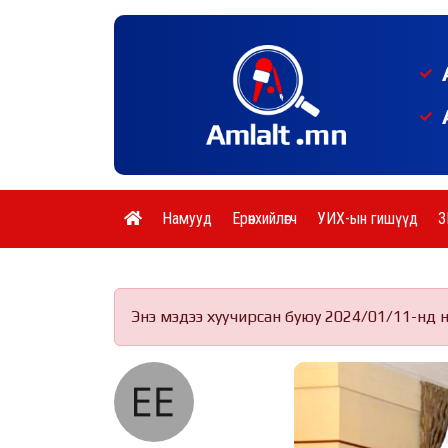
Намууд
Ерөнхийлөгч
УИХ-ын гишүүд
З
Энэ мэдээ хуучирсан буюу 2024/01/11-нд 