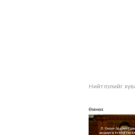
Нийтлэлийг хув
Өмнөх
Л. Оюун-Эрдэнэ Ерө
шударга ёсонд гэрэл