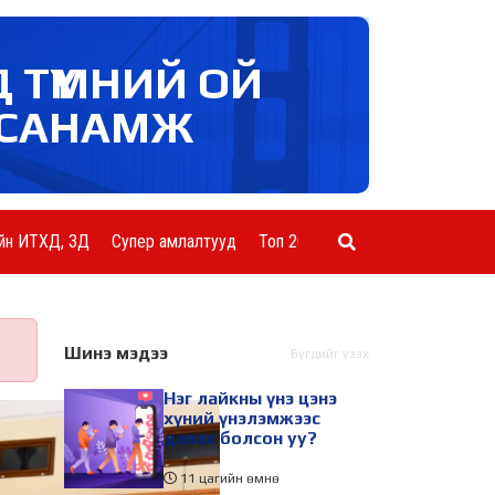
Д ТҮМНИЙ ОЙ
САНАМЖ
йн ИТХД, ЗД
Супер амлалтууд
Топ 20 ААН
Шинэ мэдээ
Бүгдийг үзэх
Нэг лайкны үнэ цэнэ
хүний үнэлэмжээс
давах болсон уу?
11 цагийн өмнө