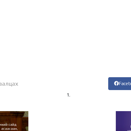
аалцах
Face
нхий сайд
 асаасаан,
ү