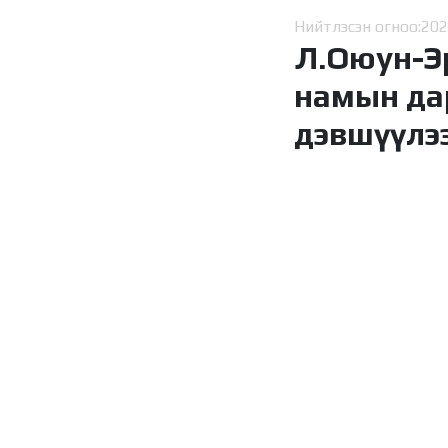
Нийтлэсэн огноо:
202
Л.Оюун-Эр
намын дар
дэвшүүлэ