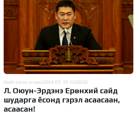
Нийтлэсэн огноо:
2024-01-10 12:00:00
Л. Оюун-Эрдэнэ Ерөнхий сайд
шударга ёсонд гэрэл асаасаан,
асаасан!