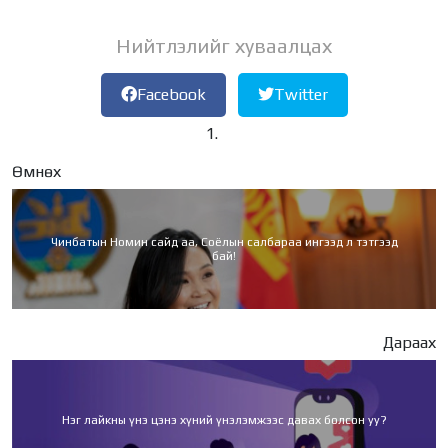
Нийтлэлийг хуваалцах
Facebook
Twitter
Өмнөх
Чинбатын Номин сайд аа, Соёлын салбараа ингээд л тэтгээд
бай!
Дараах
Нэг лайкны үнэ цэнэ хүний үнэлэмжээс давах болсон уу?