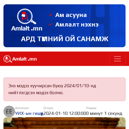
Ам асууна
Амлалт нэхнэ
АРД ТҮМНИЙ ОЙ САНАМЖ
Энэ мэдээ хуучирсан буюу 2024/01/10-нд
нийтлэгдсэн мэдээ болно.
Ангилал
Огноо
Унших
УИХ-ын гишүүд
2024-01-10 12:00:00
0 минут 1 секунд