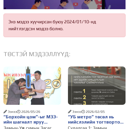
Энэ мэдээ хуучирсан буюу 2024/01/10-нд
нийтлэгдсэн мэдээ болно.
ТӨСТЭЙ МЭДЭЭЛЛҮҮД:
Ээнээ
2026/05/26
Ээнээ
2026/02/05
“Борхойн цом”-ыг МЗЭ-
“УБ метро” төсөл нь
ийн шагналт яруу
нийслэлийн тогтвортой
найрагч Э.Анхбаяр
хөгжил, иргэдийн
Замын-Үүд сумын Засаг
Судалгаа 1: Замын