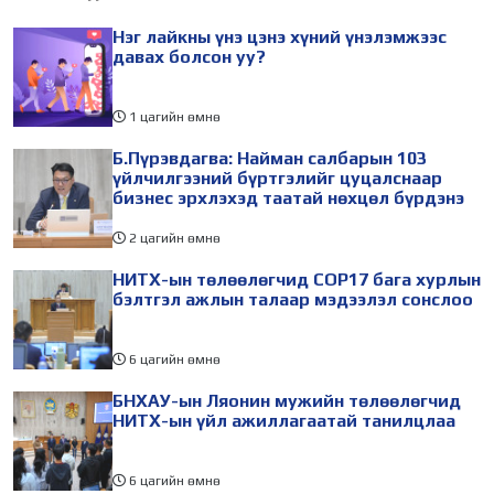
уулзлаа. Уулзалтаар ОТП
цол олгуулахаар Монгол
Нэг лайкны үнэ цэнэ хүний үнэлэмжээс
банкны зүгээс Монгол
Улсын
давах болсон уу?
Улсын
1 цагийн өмнө
Б.Пүрэвдагва: Найман салбарын 103
үйлчилгээний бүртгэлийг цуцалснаар
бизнес эрхлэхэд таатай нөхцөл бүрдэнэ
2 цагийн өмнө
НИТХ-ын төлөөлөгчид COP17 бага хурлын
бэлтгэл ажлын талаар мэдээлэл сонслоо
6 цагийн өмнө
БНХАУ-ын Ляонин мужийн төлөөлөгчид
НИТХ-ын үйл ажиллагаатай танилцлаа
6 цагийн өмнө