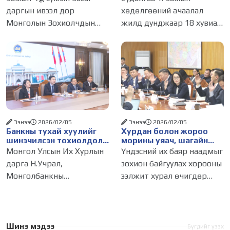
өргөлөө
амьдралын чанарыг
даргын ивээл дор
хөдөлгөөний ачаалал
сайжруулах зайлшгүй
Монголын Зохиолчдын
жилд дунджаар 18 хувиар
шийдэл юм
“Хурмаст тэнгэр” төвөөс
өсч байна Улаанбаатар
хамтран зохион
хотын гол гудамж, зам
байгуулсан “Борхойн
дагуу хөдөлгөөнд
цом-2026” яруу найргийн
оролцож буй хувийн
15 дахь удаагийн наадам
тээврийн хэрэгслийн
2026 оны
дундаж хурд 7-11 км/цаг,
нийтийн
Ээнээ
2026/02/05
Ээнээ
2026/02/05
Банкны тухай хуулийг
Хурдан болон жороо
шинэчилсэн тохиолдолд
морины уяач, шагайн
Унгар Улсын ОТП банк
харваачдад улсын цол
Монгол Улсын Их Хурлын
Үндэсний их баяр наадмыг
Монгол Улсад үйл
олгуулна
дарга Н.Учрал,
зохион байгуулах хорооны
ажиллагаагаа явуулах
Монголбанкны
ээлжит хурал өчигдөр
хүсэлтэй байгаагаа
илэрхийллээ
ерөнхийлөгч С.Наранцогт
болж, болзол хангасан
нар өнөөдөр (2026.02.04)
хурдан морь, жороо
Унгар Улсын ОТП банкны
морины уяачид, үндэсний
төлөөлөлтэй цахимаар
шагайн харваачдад улсын
Шинэ мэдээ
Бүгдийг үзэх