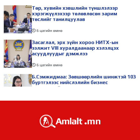
Төр, хувийн хэвшлийн түншлэлээр
хэрэгжүүлэхээр төлөвлөсөн зарим
төслийг танилцуулав
6 цагийн өмнө
Засаглал, эрх зүйн хороо НИТХ-ын
ээлжит VIII хуралдаанаар хэлэлцэх
асуудлуудыг дэмжлээ
6 цагийн өмнө
Б.Сэмжидмаа: Зөвшөөрлийн шинжтэй 103
бүртгэлээс нийслэлийн бизнес
эрхлэгчдийг чөлөөллөө
7 цагийн өмнө
ТБХ 67 асуудал хэлэлцэж, нийслэлийн
төсвийн талаарх ерөнхий хяналтын
сонсгол зохион байгуулсан байна
7 цагийн өмнө