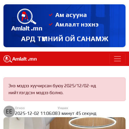
Ам асууна
Амлалт нэхнэ
АРД ТҮМНИЙ ОЙ САНАМЖ
Энэ мэдээ хуучирсан буюу 2025/12/02-нд
нийтлэгдсэн мэдээ болно.
Огноо
Унших
2025-12-02 11:06:08
3 минут 45 секунд