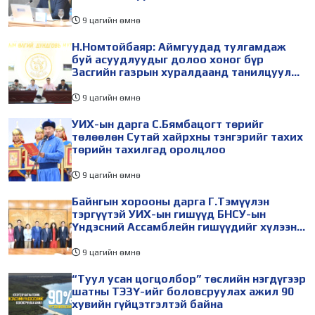
9 цагийн өмнө
Н.Номтойбаяр: Аймгуудад тулгамдаж
буй асуудлуудыг долоо хоног бүр
Засгийн газрын хуралдаанд танилцуулж,
шийдвэрлүүлнэ
9 цагийн өмнө
УИХ-ын дарга С.Бямбацогт төрийг
төлөөлөн Сутай хайрхны тэнгэрийг тахих
төрийн тахилгад оролцлоо
9 цагийн өмнө
Байнгын хорооны дарга Г.Тэмүүлэн
тэргүүтэй УИХ-ын гишүүд БНСУ-ын
Үндэсний Ассамблейн гишүүдийг хүлээн
авч уулзав
9 цагийн өмнө
“Туул усан цогцолбор” төслийн нэгдүгээр
шатны ТЭЗҮ-ийг боловсруулах ажил 90
хувийн гүйцэтгэлтэй байна