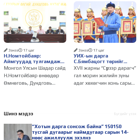
өргөдөл,
нутгийн захиргааны
байгууллага, албан
тушаалтанд 2025, 2026
оны эхний хагас жилийн
байдлаар иргэдээс ирсэн
өргөдөл,
Ээнээ
17 цаг
Ээнээ
17 цаг
Н.Номтойбаяр:
УИХ-ын дарга
Аймгуудад тулгамдаж
С.Бямбацогт төрийг
буй асуудлуудыг долоо
төлөөлөн Сутай хайрхны
Монгол Улсын Шадар сайд
XVII жарны “Сүрээр дарагч”
хоног бүр Засгийн
тэнгэрийг тахих төрийн
Н.Номтойбаяр өнөөдөр
гал морин жилийн зуны
газрын хуралдаанд
тахилгад оролцлоо
Өмнөговь, Дундговь
адаг хөхөгчин хонь сарын
танилцуулж,
шийдвэрлүүлнэ
аймагт ажиллалаа.
23-ны өлзий дэмбэрэлтэй
Ерөнхий сайдын 10 дугаар
өдөр /2026.08.06/ Сутай
албан даалгавар, Улсын
хайрхны тэнгэрийг тайх
Онцгой комиссын даргын
төрийн тахилга боллоо.
Шинэ мэдээ
Бүгдийг үзэх
3 дугаар тушаалын хүрээнд
Монгол
“Хотын дарга сонсож байна” 150150
Өмнөговь аймагт
тусгай дугаарыг наймдугаар сарын 14-
нөөс ажиллуулж эхэлнэ