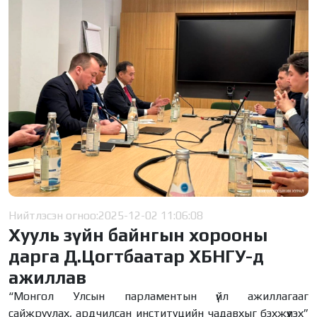
Нийтлэсэн огноо:
2025-12-02 11:06:08
Хууль зүйн байнгын хорооны
дарга Д.Цогтбаатар ХБНГУ-д
ажиллав
“Монгол Улсын парламентын үйл ажиллагааг
сайжруулах, ардчилсан институцийн чадавхыг бэхжүүлэх”