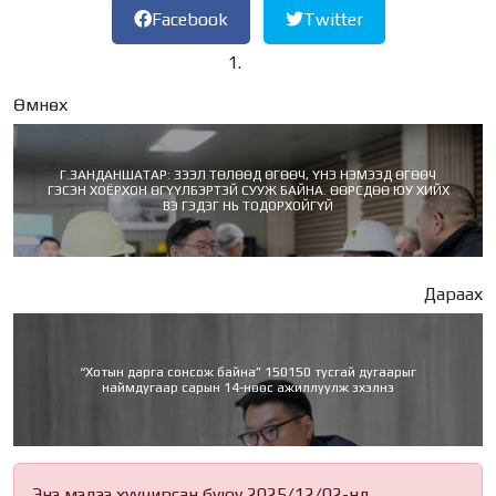
Facebook
Twitter
Өмнөх
Г.ЗАНДАНШАТАР: ЗЭЭЛ ТӨЛӨӨД ӨГӨӨЧ, ҮНЭ НЭМЭЭД ӨГӨӨЧ
ГЭСЭН ХОЁРХОН ӨГҮҮЛБЭРТЭЙ СУУЖ БАЙНА. ӨӨРСДӨӨ ЮУ ХИЙХ
ВЭ ГЭДЭГ НЬ ТОДОРХОЙГҮЙ
Дараах
“Хотын дарга сонсож байна” 150150 тусгай дугаарыг
наймдугаар сарын 14-нөөс ажиллуулж эхэлнэ
Энэ мэдээ хуучирсан буюу 2025/12/02-нд