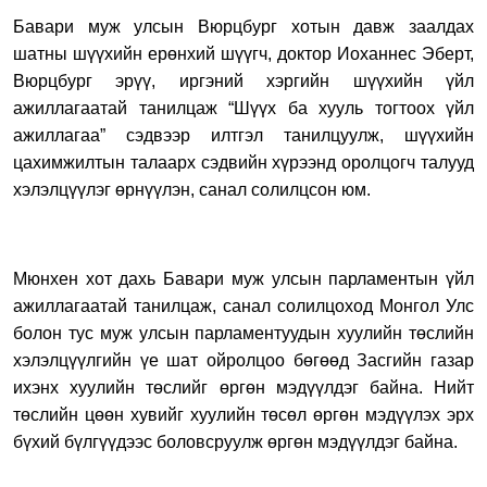
Бавари муж улсын Вюрцбург хотын давж заалдах
шатны шүүхийн ерөнхий шүүгч, доктор Иоханнес Эберт,
Вюрцбург эрүү, иргэний хэргийн шүүхийн үйл
ажиллагаатай танилцаж “Шүүх ба хууль тогтоох үйл
ажиллагаа” сэдвээр илтгэл танилцуулж, шүүхийн
цахимжилтын талаарх сэдвийн хүрээнд оролцогч талууд
хэлэлцүүлэг өрнүүлэн, санал солилцсон юм.
Мюнхен хот дахь Бавари муж улсын парламентын үйл
ажиллагаатай танилцаж, санал солилцоход Монгол Улс
болон тус муж улсын парламентуудын хуулийн төслийн
хэлэлцүүлгийн үе шат ойролцоо бөгөөд Засгийн газар
ихэнх хуулийн төслийг өргөн мэдүүлдэг байна. Нийт
төслийн цөөн хувийг хуулийн төсөл өргөн мэдүүлэх эрх
бүхий бүлгүүдээс боловсруулж өргөн мэдүүлдэг байна.