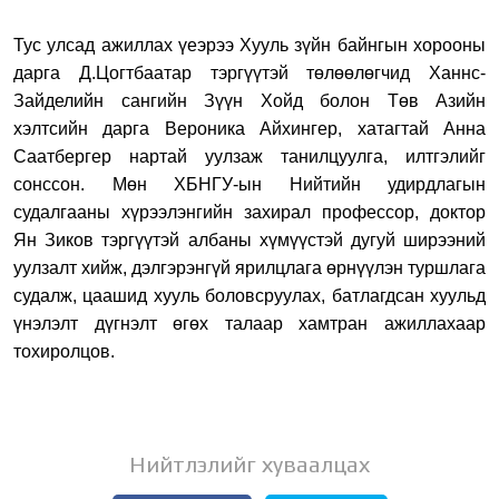
Тус улсад ажиллах үеэрээ Хууль зүйн байнгын хорооны
дарга Д.Цогтбаатар тэргүүтэй төлөөлөгчид Ханнс-
Зайделийн сангийн Зүүн Хойд болон Төв Азийн
хэлтсийн дарга Вероника Айхингер, хатагтай Анна
Саатбергер нартай уулзаж танилцуулга, илтгэлийг
сонссон. Мөн ХБНГУ-ын Нийтийн удирдлагын
судалгааны хүрээлэнгийн захирал профессор, доктор
Ян Зиков тэргүүтэй албаны хүмүүстэй дугуй ширээний
уулзалт хийж, дэлгэрэнгүй ярилцлага өрнүүлэн туршлага
судалж, цаашид хууль боловсруулах, батлагдсан хуульд
үнэлэлт дүгнэлт өгөх талаар хамтран ажиллахаар
тохиролцов.
Нийтлэлийг хуваалцах