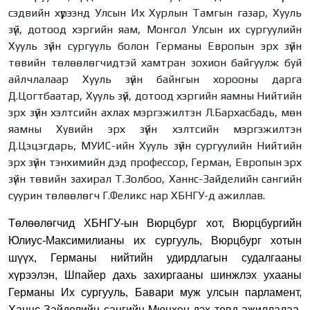
сэдвийн хүрээнд Улсын Их Хурлын Тамгын газар, Хууль
зүй, дотоод хэргийн яам, Монгол Улсын их сургуулийн
Хууль зүйн сургууль болон Германы Европын эрх зүйн
төвийн төлөөлөгчидтэй хамтран зохион байгуулж буй
айлчлалаар Хууль зүйн байнгын хорооны дарга
Д.Цогтбаатар, Хууль зүй, дотоод хэргийн яамны Нийтийн
эрх зүйн хэлтсийн ахлах мэргэжилтэн Л.Бархасбадь, мөн
яамны Хувийн эрх зүйн хэлтсийн мэргэжилтэн
Д.Цэцэгдарь, МУИС-ийн Хууль зүйн сургуулийн Нийтийн
эрх зүйн тэнхимийн дэд профессор, Герман, Европын эрх
зүйн төвийн захирал Т.Золбоо, Ханнс-Зайделийн сангийн
суурин төлөөлөгч Г.Феликс нар ХБНГУ-д ажиллав.
Төлөөлөгчид ХБНГУ-ын Вюрцбург хот, Вюрцбургийн
Юлиус-Максимилианы их сургууль, Вюрцбург хотын
шүүх, Германы нийтийн удирдлагын судалгааны
хүрээлэн, Шпайер дахь захиргааны шинжлэх ухааны
Германы Их сургууль, Бавари муж улсын парламент,
Ханнс Зайделийн сангийн Мюнхен дэх төвд ажиллалаа.