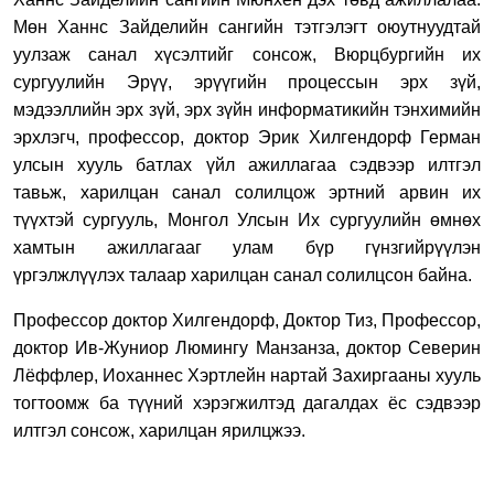
Мөн Ханнс Зайделийн сангийн тэтгэлэгт оюутнуудтай
уулзаж санал хүсэлтийг сонсож, Вюрцбургийн их
сургуулийн Эрүү, эрүүгийн процессын эрх зүй,
мэдээллийн эрх зүй, эрх зүйн информатикийн тэнхимийн
эрхлэгч, профессор, доктор Эрик Хилгендорф Герман
улсын хууль батлах үйл ажиллагаа сэдвээр илтгэл
тавьж, харилцан санал солилцож эртний арвин их
түүхтэй сургууль, Монгол Улсын Их сургуулийн өмнөх
хамтын ажиллагааг улам бүр гүнзгийрүүлэн
үргэлжлүүлэх талаар харилцан санал солилцсон байна.
Профессор доктор Хилгендорф, Доктор Тиз, Профессор,
доктор Ив-Жуниор Люмингу Манзанза, доктор Северин
Лёффлер, Иоханнес Хэртлейн нартай Захиргааны хууль
тогтоомж ба түүний хэрэгжилтэд дагалдах ёс сэдвээр
илтгэл сонсож, харилцан ярилцжээ.