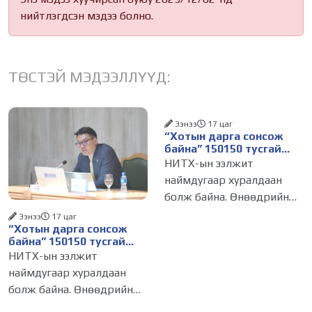
нийтлэгдсэн мэдээ болно.
ТӨСТЭЙ МЭДЭЭЛЛҮҮД:
Ээнээ
17 цаг
“Хотын дарга сонсож
байна” 150150 тусгай
дугаарыг наймдугаар
НИТХ-ын ээлжит
сарын 14-нөөс
наймдугаар хуралдаан
ажиллуулж эхэлнэ
болж байна. Өнөөдрийн
хуралдаанаар нийслэлийн
Ээнээ
17 цаг
“Хотын дарга сонсож
нутгийн захиргааны
байна” 150150 тусгай
байгууллага, албан
дугаарыг наймдугаар
НИТХ-ын ээлжит
тушаалтанд 2025, 2026
сарын 14-нөөс
наймдугаар хуралдаан
ажиллуулж эхэлнэ
оны эхний хагас жилийн
болж байна. Өнөөдрийн
байдлаар иргэдээс ирсэн
хуралдаанаар нийслэлийн