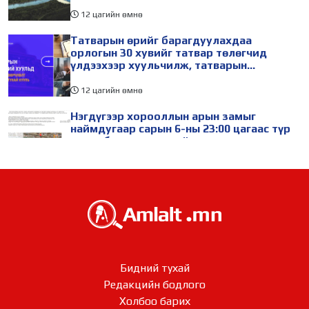
12 цагийн өмнө
Татварын өрийг барагдуулахдаа
орлогын 30 хувийг татвар төлөгчид
үлдээхээр хуульчилж, татварын
тайлангаа залруулах хугацааг хоёр жил
болгон сунгажээ
12 цагийн өмнө
Нэгдүгээр хорооллын арын замыг
наймдугаар сарын 6-ны 23:00 цагаас түр
хааж, борооны ус зайлуулах шугамын
хөндлөн сэтэлгээ хийнэ
14 цагийн өмнө
Өвөлжилтийн бэлтгэл ажлын хүрээнд
Шадар сайд Н.Номтойбаяр Дорноговь
аймагт ажиллав
16 цагийн өмнө
Өвөлжилтийн бэлтгэл ажлын хүрээнд
Бидний тухай
Шадар сайд Н.Номтойбаяр Дорнод
Редакцийн бодлого​​​​​​​
аймагт ажиллав
Холбоо барих