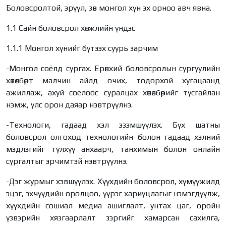
Боловсролтой, эрүүл, зөв монгол хүн эх орноо авч явна.
1.1 Сайн боловсрол хөгжлийн үндэс
1.1.1 Монгол хүнийг бүтээх суурь зарчим
-Монгол соёлд сургах. Ерөнхий боловсролын сургуулийн
хөтөлбөрт малчин айлд очих, тодорхой хугацаанд
ажиллаж, ахуй соёлоос суралцах хөтөлбөрийг тусгайлан
нэмж, улс орон даяар нэвтрүүлнэ.
-Технологи, гадаад хэл эзэмшүүлэх. Бүх шатны
боловсрол олгоход технологийн болон гадаад хэлний
мэдлэгийг түлхүү анхаарч, танхимын болон онлайн
сургалтыг эрчимтэй нэвтрүүлнэ.
-Дэг журмыг хэвшүүлэх. Хүүхдийн боловсрол, хүмүүжилд
эцэг, эхчүүдийн оролцоо, үүрэг хариуцлагыг нэмэгдүүлж,
хүүхдийн сошиал медиа ашиглалт, унтах цаг, оройн
үзвэрийн хязгаарлалт зэргийг хамарсан сахилга,