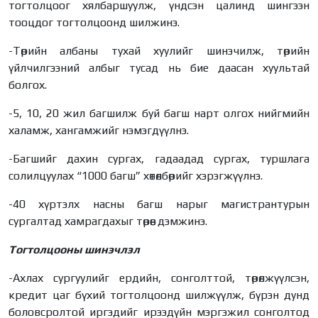
тогтолцоог хялбаршуулж, үндсэн цалинд шингээн
тооцдог тогтолцоонд шилжинэ.
-Төрийн албаны тухай хуулийг шинэчилж, төрийн
үйлчилгээний албыг тусад нь бие даасан хуультай
болгох.
-5, 10, 20 жил багшилж буй багш нарт олгох нийгмийн
халамж, хангамжийг нэмэгдүүлнэ.
-Багшийг дахин сургах, гадаадад сургах, туршлага
солилцуулах “1000 багш” хөтөлбөрийг хэрэгжүүлнэ.
-40 хүртэлх насны багш нарыг магистрантурын
сургалтад хамрагдахыг төрөөс дэмжинэ.
Тогтолцооны шинэчлэл
-Ахлах сургуулийг ердийн, сонголттой, төрөлжүүлсэн,
кредит цаг бүхий тогтолцоонд шилжүүлж, бүрэн дунд
боловсролтой иргэдийг ирээдүйн мэргэжил сонголтод