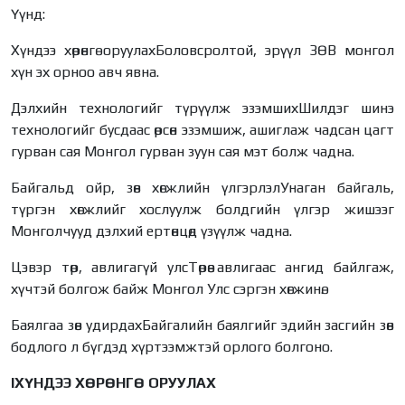
Үүнд:
Хүндээ хөрөнгө оруулахБоловсролтой, эрүүл ЗӨВ монгол
хүн эх орноо авч явна.
Дэлхийн технологийг түрүүлж эзэмшихШилдэг шинэ
технологийг бусдаас өрсөн эзэмшиж, ашиглаж чадсан цагт
гурван сая Монгол гурван зуун сая мэт болж чадна.
Байгальд ойр, зөв хөгжлийн үлгэрлэлУнаган байгаль,
түргэн хөгжлийг хослуулж болдгийн үлгэр жишээг
Монголчууд дэлхий ертөнцөд үзүүлж чадна.
Цэвэр төр, авлигагүй улсТөрөө авлигаас ангид байлгаж,
хүчтэй болгож байж Монгол Улс сэргэн хөгжинө.
Баялгаа зөв удирдахБайгалийн баялгийг эдийн засгийн зөв
бодлого л бүгдэд хүртээмжтэй орлого болгоно.
IХҮНДЭЭ ХӨРӨНГӨ ОРУУЛАХ