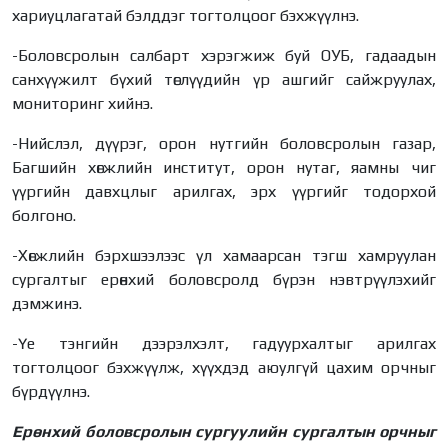
хариуцлагатай бэлддэг тогтолцоог бэхжүүлнэ.
-Боловсролын салбарт хэрэгжиж буй ОУБ, гадаадын
санхүүжилт бүхий төслүүдийн үр ашгийг сайжруулах,
мониторинг хийнэ.
-Нийслэл, дүүрэг, орон нутгийн боловсролын газар,
Багшийн хөгжлийн институт, орон нутаг, яамны чиг
үүргийн давхцлыг арилгах, эрх үүргийг тодорхой
болгоно.
-Хөгжлийн бэрхшээлээс үл хамаарсан тэгш хамруулан
сургалтыг ерөнхий боловсролд бүрэн нэвтрүүлэхийг
дэмжинэ.
-Үе тэнгийн дээрэлхэлт, гадуурхалтыг арилгах
тогтолцоог бэхжүүлж, хүүхдэд аюулгүй цахим орчныг
бүрдүүлнэ.
Ерөнхий боловсролын сургуулийн сургалтын орчныг