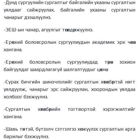
-Дунд сургуулийн сургалтыг байгалийн ухааны сургалтын
уялдааг сайжруулах, байгалийн ухааны сургалтын
чанарыг дээшлүүлнэ.
-ЭЕШ-ын чанар, агуулгыг төгөлдөржүүлнэ.
-Ерөнхий боловсролын сургуулиудын академик эрх чөлөөг
хангана.
-Ерөнхий боловсролын сургуулиудад төрөөс зохион
байгуулдаг шаардлагагүй шалгалтуудыг цөөлнө.
-Сурах бичгийн шинэчлэлийг сургалтын хөтөлбөртэй нягт
уялдуулж, чанарыг эрс сайжруулан, хоорондын уялдаа
холбоог бэхжүүлнэ.
-Сургалтын хөтөлбөрийн тогтвортой хэрэгжилтийг
хангана.
-Шавь төвтэй, бүтээлч сэтгэлгээ хөгжүүлэх сургалтын арга
барилыг бэхжүүлнэ.