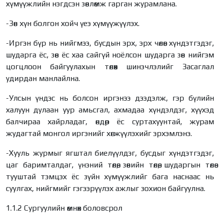
хүмүүжлийн нэгдсэн зөвлөмж гарган журамлана.
-Зөв хүн болгон хойч үеэ хүмүүжүүлэх.
-Иргэн бүр нь нийгмээ, бусдын эрх, эрх чөлөөг хүндэтгэдэг,
шударга ёс, зөв ёс хаа сайгүй ноёлсон шударга зөв нийгэм
цогцлоон байгуулахын төлөөх шинэчлэлийг Засаглал
удирдан манлайлна.
-Улсын үндэс нь болсон иргэнээ дээдэлж, гэр бүлийн
халуун дулаан уур амьсгал, ахмадаа хүндэлдэг, хүүхэд
балчираа хайрладаг, өндөр ёс суртахуунтай, журам
жудагтай монгол иргэнийг хөгжүүлэхийг эрхэмлэнэ.
-Хууль журмыг ягштал биелүүлдэг, бусдыг хүндэтгэдэг,
цаг баримталдаг, үнэний төлөө, зөвийн төлөө, шударгын төлөө
тууштай тэмцэх ёс зүйн хүмүүжлийг бага наснаас нь
суулгах, нийгмийг гэгээрүүлэх ажлыг зохион байгуулна.
1.1.2 Сургуулийн өмнөх боловсрол