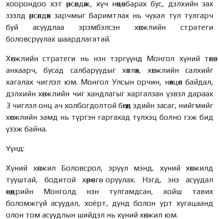
хоорондоо хэт өрсөлдөж, хүч нөөцөө барах бус, дэлхийн зах
зээлд өрсөлдөх зарчмыг баримтлах нь чухал тул тулгарч
буй асуудлаа эрэмбэлсэн хөгжлийн стратеги
боловсруулах шаардлагатай.
Хөгжлийн стратеги нь нэн тэргүүнд Монгол хүний төлөө
анхаарч, бусад салбаруудыг хөтлөх, хөгжлийн салхийг
хагалах чиглэл юм. Монгол Улсын орчин, нөхцөл байдал,
дэлхийн хөгжлийн чиг хандлагыг харгалзан үзвэл дараах
3 чиглэл онц ач холбогдолтой бөгөөд эдийн засаг, нийгмийг
хөгжлийн замд нь түргэн гаргахад түлхэц болно гэж бид
үзэж байна.
Үүнд:
Хүний хөгжил Боловсрол, эрүүл мэнд, хүний хөгжилд
тууштай, бодитой хөрөнгө оруулах. Нэгд, энэ асуудал
өнөөдрийн Монголд нэн тулгамдсан, хойш тавих
боломжгүй асуудал, хоёрт, дунд болон урт хугацаанд
олон том асуудлын шийдэл нь хүний хөгжил юм.