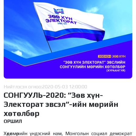
Нийтлэсэн огноо:
2020-05-03 12:00:00
СОНГУУЛЬ-2020: “Зөв хүн-
Электорат эвсэл“-ийн мөрийн
хөтөлбөр
ОРШИЛ
Хөдөлмөрийн үндэсний нам, Монголын социал демократ