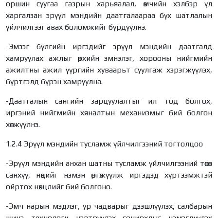
оршин суугаа газрын харьяалал, өмчийн хэлбэр үл
харгалзан эрүүл мэндийн даатгалаараа бүх шатлалын
үйлчилгээг авах боломжийг бүрдүүлнэ.
-Эмзэг бүлгийн иргэдийг эрүүл мэндийн даатгалд
хамруулах ажлыг өрхийн эмнэлэг, хорооны нийгмийн
ажилтны ажил үүргийн хуваарьт суулгаж хэрэгжүүлэх,
бүртгэлд бүрэн хамруулна.
-Даатгалын сангийн зарцуулалтыг ил тод болгох,
иргэний нийгмийн хяналтын механизмыг бий болгон
хөгжүүлнэ.
1.2.4 Эрүүл мэндийн тусламж үйлчилгээний тогтолцоо
-Эрүүл мэндийн анхан шатны тусламж үйлчилгээний төсөв
санхүү, нөөцийг нэмэн өргөжүүлж иргэдэд хүртээмжтэй
ойртох нөхцлийг бий болгоно.
-Эмч нарын мэдлэг, ур чадварыг дээшлүүлэх, салбарын
шинэ технологи нэвтрүүлэх сонирхлыг нэмэгдүүлэх