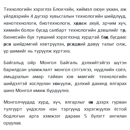
Технологийн хэрэглээ Блокчэйн, хиймэл оюун ухаан, аж
үйлдвэрийн 4 дүгээр хувьсгалын технологийн шийдлүүд,
нанотехнологи, биотехнологи, хөдөө аж ахуй, эрчим хүч,
химийн болон бусад салбарт технологийн дэвшлийг төр,
бизнесийн бүх түвшний хэрэглээнд хурдтай бөгөөд бусдаас
өрсөн шийдэмгий нэвтрүүлэн, өрсөлдөөний давуу талыг олж,
үр шимийг нь түрүүлж хүртэнэ.
Байгальд ойр Монгол Байгаль дэлхийтэйгээ шүтэн
барилдсан уламжлалт монгол сэтгэлгээ, нүүдлийн соёл,
амьдралын амар тайван хэв маягийг технологийн
шийдэлтэй хослуулан хөгжүүлж, дэлхий дахинд ялгарах
шинэ Монгол имиж бүрдүүлнэ.
Монголчуудад хурд, хүч, ялгарлыг өгөх дээрх гурван
тулгуурт үндэслэн нэн тэргүүнд хэрэгжүүлэх ёстой
бодлогын арга хэмжээг дараах 5 бүлэгт ангилан
оруулав.