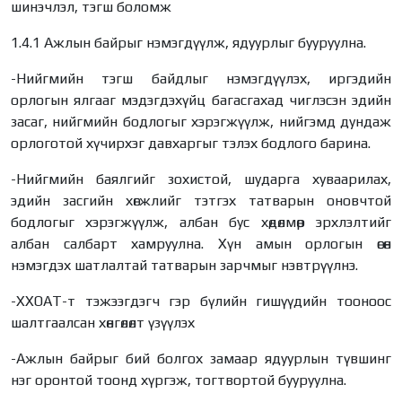
шинэчлэл, тэгш боломж
1.4.1 Ажлын байрыг нэмэгдүүлж, ядуурлыг бууруулна.
-Нийгмийн тэгш байдлыг нэмэгдүүлэх, иргэдийн
орлогын ялгааг мэдэгдэхүйц багасгахад чиглэсэн эдийн
засаг, нийгмийн бодлогыг хэрэгжүүлж, нийгэмд дундаж
орлоготой хүчирхэг давхаргыг тэлэх бодлого барина.
-Нийгмийн баялгийг зохистой, шударга хуваарилах,
эдийн засгийн хөгжлийг тэтгэх татварын оновчтой
бодлогыг хэрэгжүүлж, албан бус хөдөлмөр эрхлэлтийг
албан салбарт хамруулна. Хүн амын орлогын өсөн
нэмэгдэх шатлалтай татварын зарчмыг нэвтрүүлнэ.
-ХХОАТ-т тэжээгдэгч гэр бүлийн гишүүдийн тооноос
шалтгаалсан хөнгөлөлт үзүүлэх
-Ажлын байрыг бий болгох замаар ядуурлын түвшинг
нэг оронтой тоонд хүргэж, тогтвортой бууруулна.