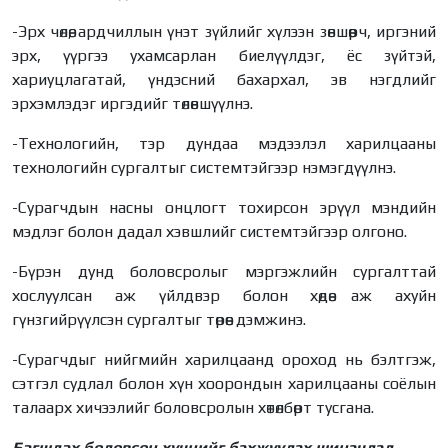
-Эрх чөлөө, ардчиллын үнэт зүйлийг хүлээн зөвшөөрч, иргэний
эрх, үүргээ ухамсарлан биелүүлдэг, ёс зүйтэй,
хариуцлагатай, үндэсний бахархал, эв нэгдлийг
эрхэмлэдэг иргэдийг төлөвшүүлнэ.
-Технологийн, тэр дундаа мэдээлэл харилцааны
технологийн сургалтыг системтэйгээр нэмэгдүүлнэ.
-Сурагчдын насны онцлогт тохирсон эрүүл мэндийн
мэдлэг болон дадал хэвшлийг системтэйгээр олгоно.
-Бүрэн дунд боловсролыг мэргэжлийн сургалттай
хослуулсан аж үйлдвэр болон хөдөө аж ахуйн
гүнзгийрүүлсэн сургалтыг төрөөс дэмжинэ.
-Сурагчдыг нийгмийн харилцаанд ороход нь бэлтгэж,
сэтгэл судлал болон хүн хоорондын харилцааны соёлын
талаарх хичээлийг боловсролын хөтөлбөрт тусгана.
Багшлах боловсон хүчнийг бэхжүүлэх шинэчлэл