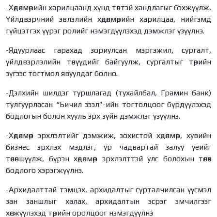
-Хөдөлмөрийн харилцаанд хүнд төвтэй хандлагыг бэхжүүлж,
Үйлдвэрчний эвлэлийн хөдөлмөрийн харилцаа, нийгэмд
гүйцэтгэх үүрэг ролийг нэмэгдүүлэхэд дэмжлэг үзүүлнэ.
-Ядуурлаас гарахад зориулсан мэргэжил, сургалт,
үйлдвэрлэлийн төвүүдийг байгуулж, сургалтыг төрийн
зүгээс тогтмол явуулдаг болно.
-Дэлхийн шилдэг туршлагад (тухайлбал, Грамин банк)
тулгуурласан “Бичил зээл”-ийн тогтолцоог бүрдүүлэхэд
бодлогын болон хууль эрх зүйн дэмжлэг үзүүлнэ.
-Хөдөлмөр эрхлэлтийг дэмжиж, зохистой хөдөлмөр, хувийн
бизнес эрхлэх мэдлэг, ур чадвартай залуу үеийг
төлөвшүүлж, бүрэн хөдөлмөр эрхлэлттэй улс болохын төлөөх
бодлого хэрэгжүүлнэ.
-Архидалттай тэмцэх, архидалтыг сурталчилсан үүсмэл
зан заншлыг халах, архидалтын эсрэг эмчилгээг
хөгжүүлэхэд төрийн оролцоог нэмэгдүүлнэ