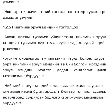
дэмжинэ.
-Нөхөн сэргээх эмчилгээний тогтолцоог төгөлдөржүүлж, төрөөс
дэмжлэг үзүүлнэ.
1.2.5 Нийгмийн эрүүл мэндийн тогтолцоо
-Анхан шатны тусламж үйлчилгээнд нийгмийн эрүүл
мэндийн тусламж хүртээмж, хүчин чадал, хүний нөөцийг
өргөжүүлнэ.
-Бүсийн оношлогоо эмчилгээний төвүүд болон, дүүрэг
бүрт нийгмийн эрүүл мэндийн төв бий болгон, иргэдийн
эрүүл мэндийн мэдлэг, дадал, хандлагыг өөрчлөх
механизмыг бүрдүүлнэ.
-Нийгмийн эрүүл мэндийн судалгаа, шинжилгээ, үнэлгээг
хүн амын насны бүлэг, эрсдэлт бүлгээр тогтмол судалж
нотолгоонд суурилсан бодлого хэрэгжүүлэх механизмыг
бүрдүүлнэ.