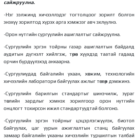
сайжруулна.
-Нэг ээлжинд хичээллэдэг тогтолцоог зорилт болгон
энэхүү зорилтод хүрэх арга хэмжээг авч эхлүүлнэ.
-Орон нутгийн сургуулийн ашиглалтыг сайжруулна.
-Сургуулийн эргэн тойрны газар ашиглалтын байдалд
аудитын дүгнэлт хийлгэж, төрөөс хүүхдэд таатай гадаад
орчин бүрдүүлэхэд анхаарна.
-Сургуулиудад байгалийн ухаан, хөгжим, технологийн
хичээлийн лаборатори байгуулах ажлыг төсвөөр дэмжинэ.
-Сургуулийн барилгын стандартыг шинэчилж, зураг
төслийн зардлыг хэмнэх зорилгоор орон нутгийн
онцлогт тохирсон ижил стандартуудтай болгоно.
-Сургуулийн эргэн тойрныг цэцэрлэгжүүлэх, биотоп
байгуулах, цаг уурын ажиглалтын станц байгуулах
замаар байгалийн ухааны хичээлийн туршилтын талбай