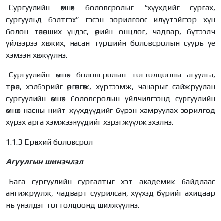
-Сургуулийн өмнөх боловсролыг “хүүхдийг сургах,
сургуульд бэлтгэх” гэсэн зорилгоос илүүтэйгээр хүн
болон төлөвших үндэс, өөрийн онцлог, чадвар, бүтээлч
үйлээрээ хөгжих, насан туршийн боловсролын суурь үе
хэмээн хөгжүүлнэ.
-Сургуулийн өмнөх боловсролын тогтолцооны агуулга,
төрөл, хэлбэрийг өргөтгөж, хүртээмж, чанарыг сайжруулан
сургуулийн өмнөх боловсролын үйлчилгээнд сургуулийн
өмнөх насны нийт хүүхдүүдийг бүрэн хамруулах зорилгод
хүрэх арга хэмжээнүүдийг хэрэгжүүлж эхэлнэ.
1.1.3 Ерөнхий боловсрол
Агуулгын шинэчлэл
-Бага сургуулийн сургалтыг хэт академик байдлаас
ангижруулж, чадварт суурилсан, хүүхэд бүрийг ахицаар
нь үнэлдэг тогтолцоонд шилжүүлнэ.