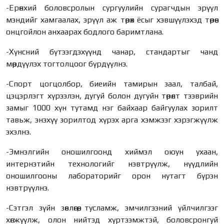
-Ерөнхий боловсролын сургуулийн сурагчдын эрүүл
мэндийг хамгаалах, эрүүл аж төрөх ёсыг хэвшүүлэхэд төрөөс
онцгойлон анхаарах бодлого баримтлана.
-Хүнсний бүтээгдэхүүнд чанар, стандартыг чанд
мөрдүүлэх тогтолцоог бүрдүүлнэ.
-Спорт цогцолбор, биеийн тамирын заал, талбай,
цэцэрлэгт хүрээлэн, дугуй болон дугуйн төрөлт тээврийн
замыг 1000 хүн тутамд нэг байхаар байгуулах зорилт
тавьж, энэхүү зорилтод хүрэх арга хэмжээг хэрэгжүүлж
эхэлнэ.
-Эмнэлгийн оношилгоонд хиймэл оюун ухаан,
интернэтийн технологийг нэвтрүүлж, нүүдлийн
оношилгооны лабораторийг орон нутагт бүрэн
нэвтрүүлнэ.
-Сэтгэл зүйн зөвлөгөө, тусламж, эмчилгээний үйлчилгээг
хөгжүүлж, олон нийтэд хүртээмжтэй, боловсронгуй