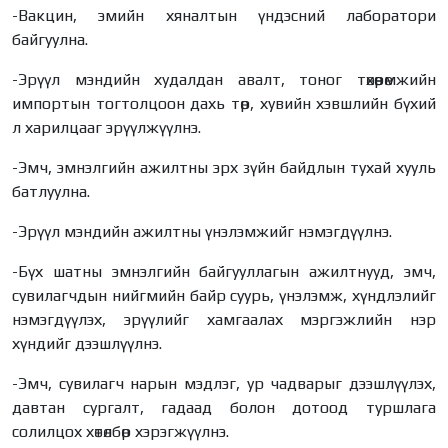
-Вакцин, эмийн хяналтын үндэсний лаборатори
байгуулна.
-Эрүүл мэндийн худалдан авалт, тоног төхөөрөмжийн
импортын тогтолцоон дахь төр, хувийн хэвшлийн бүхий
л харилцааг эрүүлжүүлнэ.
-Эмч, эмнэлгийн ажилтны эрх зүйн байдлын тухай хууль
батлуулна.
-Эрүүл мэндийн ажилтны үнэлэмжийг нэмэгдүүлнэ.
-Бүх шатны эмнэлгийн байгууллагын ажилтнууд, эмч,
сувилагчдын нийгмийн байр суурь, үнэлэмж, хүндлэлийг
нэмэгдүүлэх, эрүүлийг хамгаалах мэргэжлийн нэр
хүндийг дээшлүүлнэ.
-Эмч, сувилагч нарын мэдлэг, ур чадварыг дээшлүүлэх,
давтан сургалт, гадаад болон дотоод туршлага
солилцох хөтөлбөр хэрэгжүүлнэ.