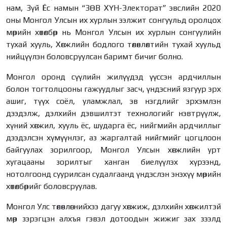
нам, Зүй Ёс намын “ЗӨВ ХҮН-Электорат” эвслийн 2020
оны Монгол Улсын их хурлын ээлжит сонгуульд оролцох
мөрийн хөтөлбөр нь Монгол Улсын их хурлын сонгуулийн
тухай хууль, Хөгжлийн бодлого төлөвлөлтийн тухай хуульд
нийцүүлэн боловсруулсан баримт бичиг болно.
Монгол оронд сүүлийн жилүүдэд үүссэн ардчиллын
болон тогтолцооны гажуудлыг засч, үндэсний язгуур эрх
ашиг, түүх соёл, уламжлал, эв нэгдлийг эрхэмлэн
дээдэлж, дэлхийн дэвшилтэт технологийг нэвтрүүлж,
хүний хөгжил, хууль ёс, шударга ёс, нийгмийн ардчиллыг
дээдэлсэн хүмүүнлэг, аз жаргалтай нийгмийг цогцлоон
байгуулах зорилгоор, Монгол Улсын хөгжлийн урт
хугацааны зорилтыг ханган биелүүлэх хүрээнд,
нотолгоонд суурилсан судалгаанд үндэслэн энэхүү мөрийн
хөтөлбөрийг боловсруулав.
Монгол Улс төлөвлөснийхээ дагуу хөгжиж, дэлхийн хөгжилтэй
мөр зэрэгцэн алхъя гэвэл дотоодын жижиг зах зээлд