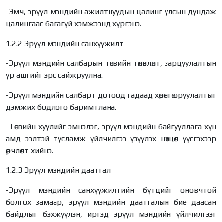
-Эмч, эрүүл мэндийн ажилтнуудын цалинг улсын дундаж
цалингаас багагүй хэмжээнд хүргэнэ.
1.2.2 Эрүүл мэндийн санхүүжилт
-Эрүүл мэндийн салбарын төсвийн төлөвлөлт, зарцуулалтын
үр ашгийг эрс сайжруулна.
-Эрүүл мэндийн салбарт дотоод гадаад хөрөнгө оруулалтыг
дэмжих бодлого баримтлана.
-Төсвийн хуулийг эмнэлэг, эрүүл мэндийн байгууллага хүн
амд ээлтэй тусламж үйлчилгээ үзүүлэх нөхцөл үүсгэхээр
өөрчлөлт хийнэ.
1.2.3 Эрүүл мэндийн даатгал
-Эрүүл мэндийн санхүүжилтийн бүтцийг оновчтой
болгох замаар, эрүүл мэндийн даатгалын бие даасан
байдлыг бэхжүүлэн, иргэд эрүүл мэндийн үйлчилгээг