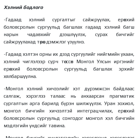
Хэлний бодлого
-Гадаад хэлний сургалтыг сайжруулах, ерөнхий
боловсролын сургуульд багшлах гадаад хэлний багш
нарын чадавхийг дээшлүүлэх, сурах бичгийг
сайжруулахад төрөөс дэмжлэг үзүүлнэ.
-Гадаад хэлтэн орны их дээд сургуулийг нийгмийн ухаан,
хэлний чиглэлээр сурч төгссөн Монгол Улсын иргэнийг
ерөнхий боловсролын сургуульд багшлах эрхийг
хялбаршуулна.
-Монгол хэлний хичээлийг хэт дүрэмжсэн байдлаас
салгаж, хэрэглээ талаас нь анхаарсан прагматик
сургалтын арга барилд бүрэн шилжүүлэх. Уран зохиол,
монгол бичгийн хичээлтэй интеграцчилах, ерөнхий
боловсролын сургуульд сонгодог монгол хэл бичгийн
мэдлэгийн үндсийг тавина.
-Монгол бичгийг хүндэтгэлийн хэрэглээнд хэрэглэдэг