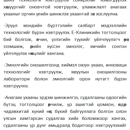
хөшүүргийг оновчтой нэвтрүүлж, уламжлалт анагаах
ухааныг орчин үеийн шинжлэх ухаантай зөв хослуулна.
-Эрүүл мэндийн бүртгэлийн салбарт мэдээллийн
технологийг бүрэн нэвтрүүлэх. Е-Клиникийн тогтолцоог
бий болгож, өвчин, үзлэгийн түүхийг үйлчлүүлэгч өөрөө
эзэмшиж, өөрийн хүссэн эмнэлэг, эмчийн сонгон
үйлчлүүлэх нөхцлийг хангана.
-Эмнэлгийн оношилгоонд хиймэл оюун ухаан, инноваци
технологийг нэвтрүүлж, явуулын оношилгооны
лаборатори болон эмнэлгийг орон нутагт бүрэн
нэвтрүүлнэ.
-Анагаах ухааны эрдэм шинжилгээ, судалгааны одоогийн
бүтэц тогтолцоог өөрчилж, үр ашигтай цомхон, өндөр
чадавхитай хүний нөөц бүхий байгууллага болгон олон
улсын хамтарсан судалгаа хийх боломжоор хангах,
судалгааны үр дүнг амьдралд бодитоор нэвтрүүлэхийг