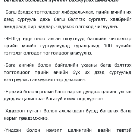
-Багш бэлдэх тогтолцоог либеральчлах, төрийн өмчийн их
дээд сургууль дахь багш бэлтгэх сургалт, хөтөлбөрийг
амьдралд ойр чадвар, чадамж олгоход чиглүүлнэ.
-ЭЕШ-д өндөр оноо авсан оюутнууд багшийн чиглэлээр
төрийн өмчийн сургуулиудад суралцахад 100 хувийн
тэтгэлэг олгодог тогтолцоог өргөжүүлнэ.
-Бага ангийн болон байгалийн ухааны багш бэлтгэх
тогтолцоог төрийн өмчийн бүх их дээд сургуульд
нэвтрүүлж, санхүүжилтээр дэмжинэ.
-Ерөнхий боловсролын багш нарын дундаж цалинг улсын
дундаж цалингаас багагүй хэмжээнд хүргэнэ.
-Хөдөө орон нутагт болон алслагдсан бүсэд багшлах багш
нарыг төрөөс дэмжинэ.
-Үндсэн болон нэмэлт цалингийн өнөөгийн төвөгтэй