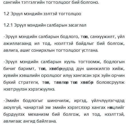
сангийн тэтгэлгийн тогтолцоог бий болгоно.
1.2 Эрүүл мэндийн ээлтэй тогтолцоо
1.2.1 Эрүүл мэндийн салбарын засаглал
-Эрүүл мэндийн салбарын бодлого, төсөв, санхүүжилт, үйл
ажиллагаанд ил тод, нээлттэй байдлыг бий болгож,
авлига, ашиг сонирхлын тогтолцоог устгана.
-Эрүүл мэндийн салбарын хууль тогтоомж, бодлогын
бичиг баримт, төсөл, хөтөлбөрүүдэд дүн шинжилгээ хийж,
хувийн хэвшлийн оролцоог илүү хангасан эрх зүйн орчин
бүхий стратеги, төсөв, төлөвлөгөө, төсөл хөтөлбөр боловсруулж
нэвтрүүлэн хэрэгжүүлнэ.
-Эмийн бодлогыг шинэчилж, иргэд, үйлчлүүлэгчдэд
аюулгүй, чанартай эм эмийн хэрэгслээр хангах нөхцлийг
бүрдүүлэх механизм бий болгож, ил тод, нээлттэй,
авлигаас ангид байлгана.