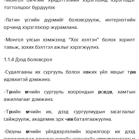
тогтолцоог бүрдүүлэх
-Латин үсгийн дүрмийг боловсруулж, интернэтийн
орчинд хэрэглэхээр журамлана.
-Монгол улсын хэмжээнд “Хос хэлтэн” болох зорилт
тавьж, зохих бэлтгэл ажлыг хэрэгжүүлнэ.
1.1.4 Дээд боловсрол
-Судалгааны их сургууль болон хөгжих үйл явцыг төрөөс
идэвхитэй дэмжинэ.
-Төрийн өмчийн сургууль хоорондын өрсөлдөөн, хамтын
ажиллагааг дэмжинэ.
-Төрийн өмчийн их, дээд сургуулиудын засаглалыг
сайжруулж, академик эрх чөлөөг баталгаажуулна.
-Оюуны өмчийн үйлдвэрлэлийн зорилгоор их дээд
сургуулиудад оруулах хувийн хэвшлийн хөрөнгө оруулалтыг