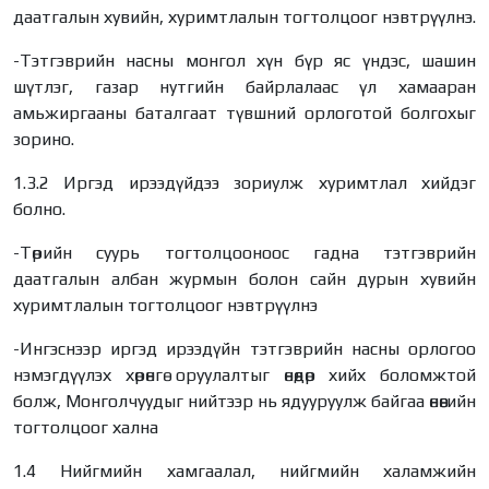
даатгалын хувийн, хуримтлалын тогтолцоог нэвтрүүлнэ.
-Тэтгэврийн насны монгол хүн бүр яс үндэс, шашин
шүтлэг, газар нутгийн байрлалаас үл хамааран
амьжиргааны баталгаат түвшний орлоготой болгохыг
зорино.
1.3.2 Иргэд ирээдүйдээ зориулж хуримтлал хийдэг
болно.
-Төрийн суурь тогтолцооноос гадна тэтгэврийн
даатгалын албан журмын болон сайн дурын хувийн
хуримтлалын тогтолцоог нэвтрүүлнэ
-Ингэснээр иргэд ирээдүйн тэтгэврийн насны орлогоо
нэмэгдүүлэх хөрөнгө оруулалтыг өнөөдөр хийх боломжтой
болж, Монголчуудыг нийтээр нь ядууруулж байгаа өнөөгийн
тогтолцоог хална
1.4 Нийгмийн хамгаалал, нийгмийн халамжийн