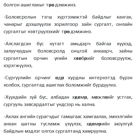
болгон ашиглахыг төрөөс дэмжинэ.
-Боловсролын тэгш хүртээмжтэй байдлыг хангах,
чанарыг дээшлүүлэх зорилгоор зайн сургалт, онлайн
сургалтыг нэвтрүүлэхийг төрөөс дэмжинэ.
-Алслагдсан бүс нутагт амьдарч байгаа хүүхэд,
залуучуудын боловсролд онцгой анхаарч, зайны
сургалтын орчин үеийн хөтөлбөрийг боловсруулж,
хэрэгжүүлнэ,
-Сургуулийн орчинг өндөр хурдны интернэтэд бүрэн
холбох, сургалтад ашиглах боломжийг бүрдүүлнэ.
-Хүүхдийн зүй бус, албадан хөдөлмөр, мөлжлөгийг устгах,
сургууль завсардалтыг үндсээр нь хална.
-Ахлах ангийн сурагчдыг гамшгаас хамгаалах, эмнэлгийн
анхан шатны тусламж үзүүлэх, хөдөлмөрийн аюулгүй
байдлын мэдлэг олгох сургалтанд хамруулна.