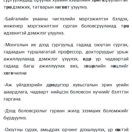
төрөөс дэмжих, татварын хөнгөлөлт үзүүлнэ.
-Байгалийн ухааны чиглэлийн мэргэжилтэн бэлдэх,
инженер мэргэжилтэнг сурган боловсруулахад төрөөс
идэвхитэй дэмжлэг үзүүлнэ.
-Монголын их дээд сургуульд гадаад оюутан сургах,
гадаадын туршлагатай профессор, докторуудыг урьж
ажиллуулахад дэмжлэг үзүүлэх, өндөр ур чадвартай
гадаад багш ажиллуулах виз, зөвшөөрлийн нөхцлийг
хөнгөвчилнө.
-Аж үйлдвэрийн дөрөвдүгээр хувьсгалын эрин үеийн
шаардлага, чадварт нийцсэн боловсон хүчнийг бэлтгэн
гаргана.
-Дээд боловсролыг гурван жилд эзэмших боломжийг
бүрдүүлнэ.
-Оюутны сурах, амьдрах орчинг дээшлүүлэх, үр өгөөжтэй