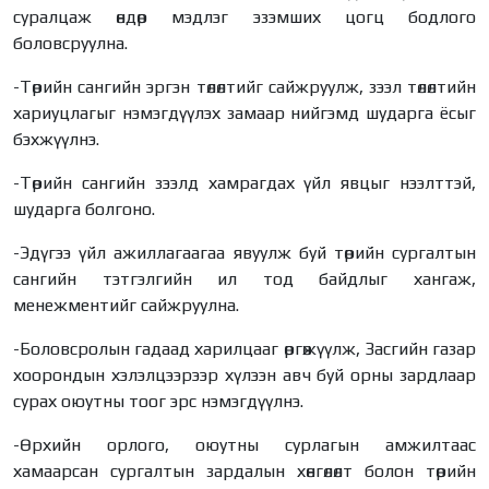
суралцаж өндөр мэдлэг эзэмших цогц бодлого
боловсруулна.
-Төрийн сангийн эргэн төлөлтийг сайжруулж, зээл төлөлтийн
хариуцлагыг нэмэгдүүлэх замаар нийгэмд шударга ёсыг
бэхжүүлнэ.
-Төрийн сангийн зээлд хамрагдах үйл явцыг нээлттэй,
шударга болгоно.
-Эдүгээ үйл ажиллагаагаа явуулж буй төрийн сургалтын
сангийн тэтгэлгийн ил тод байдлыг хангаж,
менежментийг сайжруулна.
-Боловсролын гадаад харилцааг өргөжүүлж, Засгийн газар
хоорондын хэлэлцээрээр хүлээн авч буй орны зардлаар
сурах оюутны тоог эрс нэмэгдүүлнэ.
-Өрхийн орлого, оюутны сурлагын амжилтаас
хамаарсан сургалтын зардалын хөнгөлөлт болон төрийн