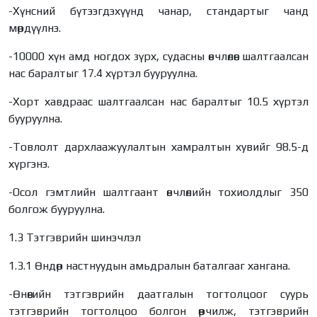
-Хүнсний бүтээгдэхүүнд чанар, стандартыг чанд
мөрдүүлнэ.
-10000 хүн амд ногдох зүрх, судасны өвчлөлөөс шалтгаалсан
нас баралтыг 17.4 хүртэл бууруулна.
-Хорт хавдраас шалтгаалсан нас баралтыг 10.5 хүртэл
бууруулна.
-Товлолт дархлаажуулалтын хамралтын хувийг 98.5-д
хүргэнэ.
-Осол гэмтлийн шалтгаант өвчлөлийн тохиолдлыг 350
болгож бууруулна.
1.3 Тэтгэврийн шинэчлэл
1.3.1 Өндөр настнуудын амьдралын баталгааг хангана.
-Өнөөгийн тэтгэврийн даатгалын тогтолцоог суурь
тэтгэврийн тогтолцоо болгон өөрчилж, тэтгэврийн