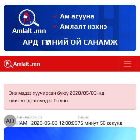
Ам асууна
Амлалт нэхнэ
АРД ТҮМНИЙ ОЙ САНАМЖ
Энэ мэдээ хуучирсан буюу 2020/05/03-нд
нийтлэгдсэн мэдээ болно.
Ангилал
Огноо
Унших
НАМ
2020-05-03 12:00:00
75 минут 56 секунд