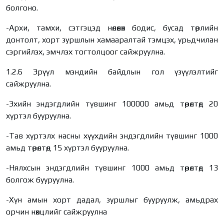
болгоно.
-Архи, тамхи, сэтгэцэд нөлөөлөх бодис, бусад төрлийн
донтолт, хорт зуршлын хамааралтай тэмцэх, урьдчилан
сэргийлэх, эмчлэх тогтолцоог сайжруулна.
1.2.6 Эрүүл мэндийн байдлын гол үзүүлэлтийг
сайжруулна.
-Эхийн эндэгдлийн түвшинг 100000 амьд төрөлтөд 20
хүртэл бууруулна.
-Тав хүртэлх насны хүүхдийн эндэгдлийн түвшинг 1000
амьд төрөлтөд 15 хүртэл бууруулна.
-Нялхсын эндэгдлийн түвшинг 1000 амьд төрөлтөд 13
болгож бууруулна.
-Хүн амын хорт дадал, зуршлыг бууруулж, амьдрах
орчин нөхцлийг сайжруулна