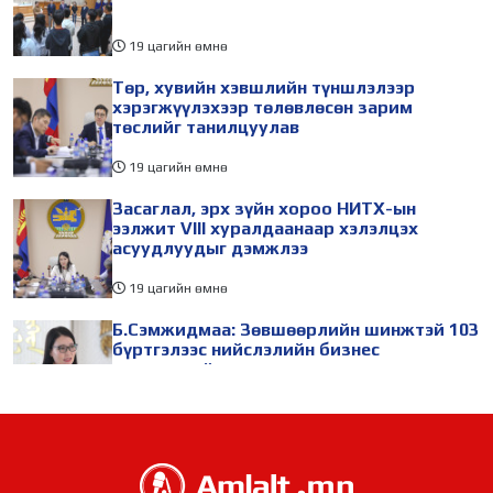
19 цагийн өмнө
Төр, хувийн хэвшлийн түншлэлээр
хэрэгжүүлэхээр төлөвлөсөн зарим
төслийг танилцуулав
19 цагийн өмнө
Засаглал, эрх зүйн хороо НИТХ-ын
ээлжит VIII хуралдаанаар хэлэлцэх
асуудлуудыг дэмжлээ
19 цагийн өмнө
Б.Сэмжидмаа: Зөвшөөрлийн шинжтэй 103
бүртгэлээс нийслэлийн бизнес
эрхлэгчдийг чөлөөллөө
19 цагийн өмнө
ТБХ 67 асуудал хэлэлцэж, нийслэлийн
төсвийн талаарх ерөнхий хяналтын
сонсгол зохион байгуулсан байна