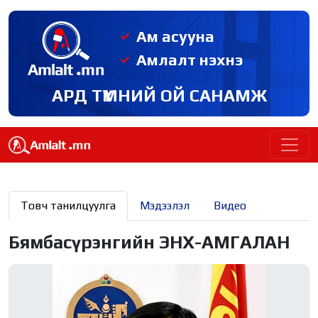
Ам асууна
Амлалт нэхнэ
АРД ТҮМНИЙ ОЙ САНАМЖ
Товч танилцуулга
Мэдээлэл
Видео
Бямбасүрэнгийн ЭНХ-АМГАЛАН