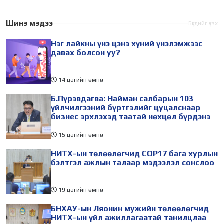
Шинэ мэдээ
Бүгдийг үзэх
Нэг лайкны үнэ цэнэ хүний үнэлэмжээс
давах болсон уу?
14 цагийн өмнө
Б.Пүрэвдагва: Найман салбарын 103
үйлчилгээний бүртгэлийг цуцалснаар
бизнес эрхлэхэд таатай нөхцөл бүрдэнэ
15 цагийн өмнө
НИТХ-ын төлөөлөгчид COP17 бага хурлын
бэлтгэл ажлын талаар мэдээлэл сонслоо
19 цагийн өмнө
БНХАУ-ын Ляонин мужийн төлөөлөгчид
НИТХ-ын үйл ажиллагаатай танилцлаа