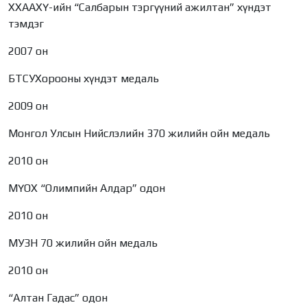
ХХААХҮ-ийн “Салбарын тэргүүний ажилтан” хүндэт
тэмдэг
2007 он
БТСУХорооны хүндэт медаль
2009 он
Монгол Улсын Нийслэлийн 370 жилийн ойн медаль
2010 он
МҮОХ “Олимпийн Алдар” одон
2010 он
МУЗН 70 жилийн ойн медаль
2010 он
“Алтан Гадас” одон