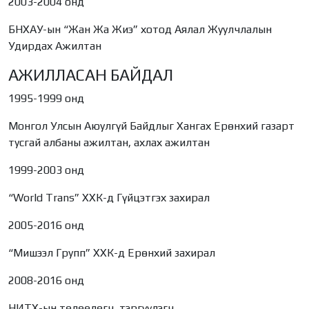
2003-2004 онд
БНХАУ-ын “Жан Жа Жиэ” хотод Аялал Жуулчлалын
Удирдах Ажилтан
АЖИЛЛАСАН БАЙДАЛ
1995-1999 онд
Монгол Улсын Аюулгүй Байдлыг Хангах Ерөнхий газарт
тусгай албаны ажилтан, ахлах ажилтан
1999-2003 онд
“World Trans” ХХК-д Гүйцэтгэх захирал
2005-2016 онд
“Мишээл Групп” ХХК-д Ерөнхий захирал
2008-2016 онд
НИТХ-ын төлөөлөгч, тэргүүлэгч