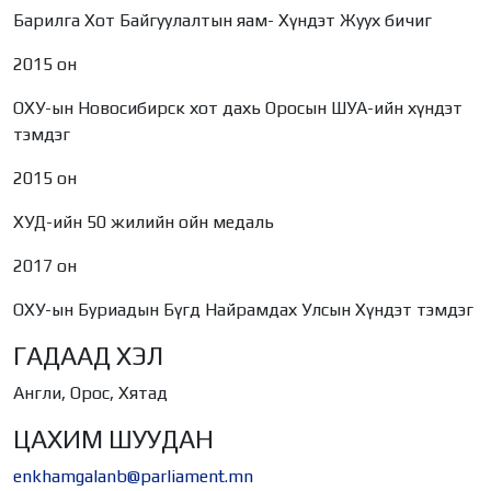
Барилга Хот Байгуулалтын яам- Хүндэт Жуух бичиг
2015 он
ОХУ-ын Новосибирск хот дахь Оросын ШУА-ийн хүндэт
тэмдэг
2015 он
ХУД-ийн 50 жилийн ойн медаль
2017 он
ОХУ-ын Буриадын Бүгд Найрамдах Улсын Хүндэт тэмдэг
ГАДААД ХЭЛ
Англи, Орос, Хятад
ЦАХИМ ШУУДАН
enkhamgalanb@parliament.mn