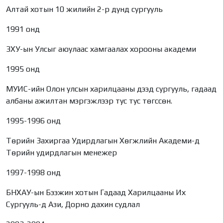
Алтай хотын 10 жилийн 2-р дунд сургууль
1991 онд
ЗХУ-ын Улсыг аюулаас хамгаалах хорооны академи
1995 онд
МУИС-ийн Олон улсын харилцааны дээд сургууль, гадаад
албаны ажилтан мэргэжлээр тус тус төгссөн.
1995-1996 онд
Төрийн Захиргаа Удирдлагын Хөгжлийн Академи-д
Төрийн удирдлагын менежер
1997-1998 онд
БНХАУ-ын Бээжин хотын Гадаад Харилцааны Их
Сургууль-д Ази, Дорно дахин судлал