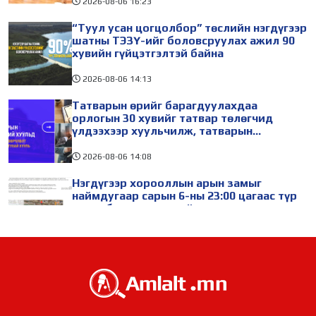
2026-08-06
16:23
“Туул усан цогцолбор” төслийн нэгдүгээр
шатны ТЭЗҮ-ийг боловсруулах ажил 90
хувийн гүйцэтгэлтэй байна
2026-08-06
14:13
Татварын өрийг барагдуулахдаа
орлогын 30 хувийг татвар төлөгчид
үлдээхээр хуульчилж, татварын
тайлангаа залруулах хугацааг хоёр жил
болгон сунгажээ
2026-08-06
14:08
Нэгдүгээр хорооллын арын замыг
наймдугаар сарын 6-ны 23:00 цагаас түр
хааж, борооны ус зайлуулах шугамын
хөндлөн сэтэлгээ хийнэ
1 цагийн өмнө
Өвөлжилтийн бэлтгэл ажлын хүрээнд
Шадар сайд Н.Номтойбаяр Дорноговь
аймагт ажиллав
3 цагийн өмнө