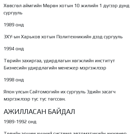
Хөвсгөл аймгийн Мөрөн хотын 10 жилийн 1 дүгээр дунд
сургууль
1989 онд
ЗХУ-ын Харьков хотын Политехникийн дээд сургууль
1994 онд
Төрийн захиргаа, удирдлагын хөгжлийн институт
Бизнесийн удирдлагийн менежер мэргэжлээр
1998 онд
Япон улсын Сайтомогийн их сургууль Эдийн засагч
мэргэжлээр тус тус төгссөн.
АЖИЛЛАСАН БАЙДАЛ
1989-1992 онд
Төвийн эрчим хүчний системд автоматикийн инженер