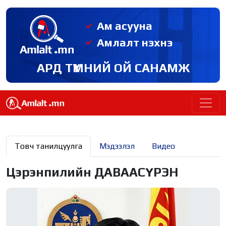
Ам асууна
Амлалт нэхнэ
АРД ТҮМНИЙ ОЙ САНАМЖ
Товч танилцуулга
Мэдээлэл
Видео
Цэрэнпилийн ДАВААСҮРЭН