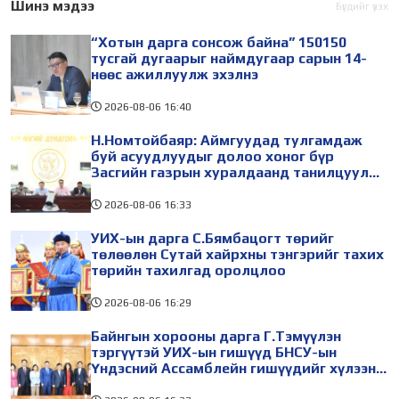
Шинэ мэдээ
Бүгдийг үзэх
“Хотын дарга сонсож байна” 150150
тусгай дугаарыг наймдугаар сарын 14-
нөөс ажиллуулж эхэлнэ
2026-08-06
16:40
Н.Номтойбаяр: Аймгуудад тулгамдаж
буй асуудлуудыг долоо хоног бүр
Засгийн газрын хуралдаанд танилцуулж,
шийдвэрлүүлнэ
2026-08-06
16:33
УИХ-ын дарга С.Бямбацогт төрийг
төлөөлөн Сутай хайрхны тэнгэрийг тахих
төрийн тахилгад оролцлоо
2026-08-06
16:29
Байнгын хорооны дарга Г.Тэмүүлэн
тэргүүтэй УИХ-ын гишүүд БНСУ-ын
Үндэсний Ассамблейн гишүүдийг хүлээн
авч уулзав