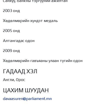
Санхүү, банкны тэргүүний ажилтан
2003 онд
Хөдөлмөрийн хүндэт медаль
2005 онд
Алтангадас одон
2009 онд
Хөдөлмөрийн гавъяаны улаан тугийн одон
ГАДААД ХЭЛ
Англи, Орос
ЦАХИМ ШУУДАН
davaasuren@parliament.mn