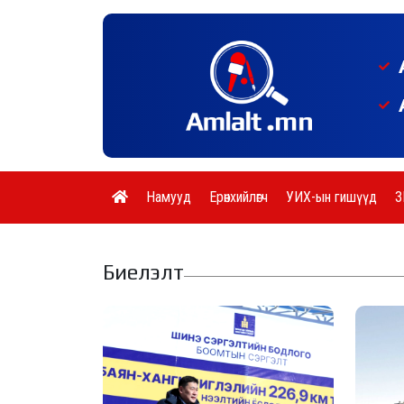
Намууд
Ерөнхийлөгч
УИХ-ын гишүүд
З
Биелэлт