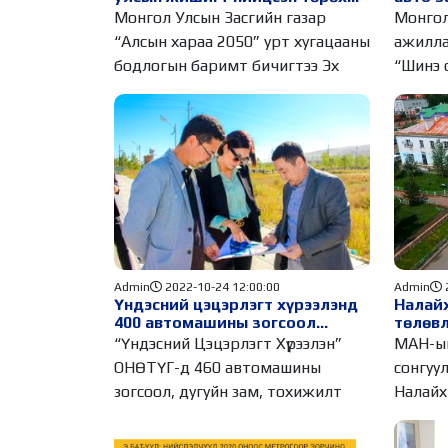
тасагтай боллоо
сэргэл
Монгол Улсын Засгийн газар
Монгол
ашигл
“Алсын хараа 2050” урт хугацааны
ажилла
бодлогын баримт бичигтээ Эх
“Шинэ 
Admin
2022-10-24 12:00:00
Admin
Үндэсний цэцэрлэгт хүрээлэнд
Налайх
400 автомашины зогсоол
төлөвл
шинээр нэмэгдлээ
байгуу
“Үндэсний Цэцэрлэгт Хүрээлэн”
МАН-ын
хэрэг
ОНӨТҮГ-д 460 автомашины
сонгуу
зогсоол, дугуйн зам, тохижилт
Налайх 
болон 