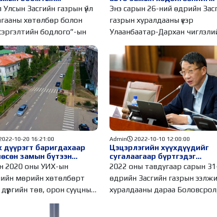
тийн хүрээнд
нээлээ
 Улсын Засгийн газрын үйл
Энэ сарын 26-ний өдрийн Зас
алтад орууллаа
гааны хөтөлбөр болон
газрын хуралдааны үеэр
сэргэлтийн бодлого”-ын
Улаанбаатар-Дархан чиглэли
замын бүтээн
2022-10-20 16:21:00
Admin
2022-10-10 12:00:00
 дүүрэгт баригдахаар
Цэцэрлэгийн хүүхдүүдийг
өсөн замын бүтээн
сугалаагаар бүртгэдэг
лалт 80 хувьтай
тогтолцоог халах Л.Энх-
 2020 оны УИХ-ын
2022 оны тавдугаар сарын 31
жжээ
Амгалан сайдын амлалт
лийн мөрийн хөтөлбөрт
өдрийн Засгийн газрын ээлж
биелжээ
дүүргийн төв, орон сууцны
хуралдааны дараа Боловсрол
гэр