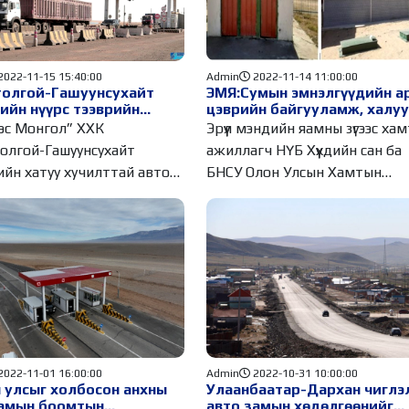
2022-11-15 15:40:00
Admin
2022-11-14 11:00:00
толгой-Гашуунсухайт
ЭМЯ:Сумын эмнэлгүүдийн а
ийн нүүрс тээврийн
цэврийн байгууламж, халу
лэл шилэн болов
усыг үе шаттай шийдэж ба
эс Монгол” ХХК
Эрүүл мэндийн яамны зүгээс ха
олгой-Гашуунсухайт
ажиллагч НҮБ Хүүхдийн сан ба
ийн хатуу хучилттай авто
БНСУ Олон Улсын Хамтын
ажиллагааны
2022-11-01 16:00:00
Admin
2022-10-31 10:00:00
 улсыг холбосон анхны
Улаанбаатар-Дархан чиглэ
замын боомтын
авто замын хөдөлгөөнийг