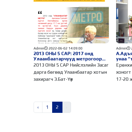
Admin
2022-06-02 14:09:00
Admin
2013 ОНЫ 5 САР: 2017 онд
А.Адъя
Улаанбаатарчууд метрогоор
унаа “
зорчино
2013 ОНЫ 5 САР Нийслэлийн Засаг
Ерөнхи
дарга бөгөөд Улаанбаатар хотын
хоногт 
захирагч Э.Бат-Үүл
17-20 ж
‹
1
2
›