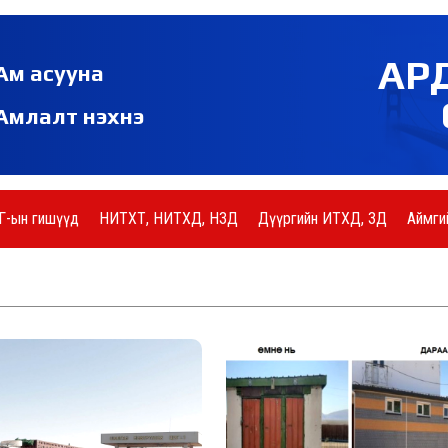
АР
Ам асууна
Амлалт нэхнэ
Г-ын гишүүд
НИТХТ, НИТХД, НЗД
Дүүргийн ИТХД, ЗД
Аймги