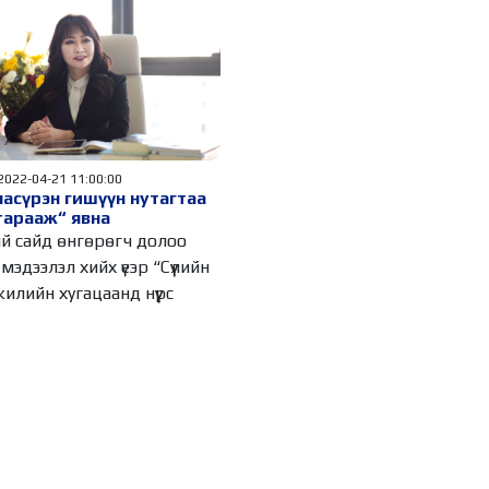
2022-04-21 11:00:00
асүрэн гишүүн нутагтаа
тарааж“ явна
й сайд өнгөрөгч долоо
мэдээлэл хийх үеэр “Сүүлийн
илийн хугацаанд нүүрс