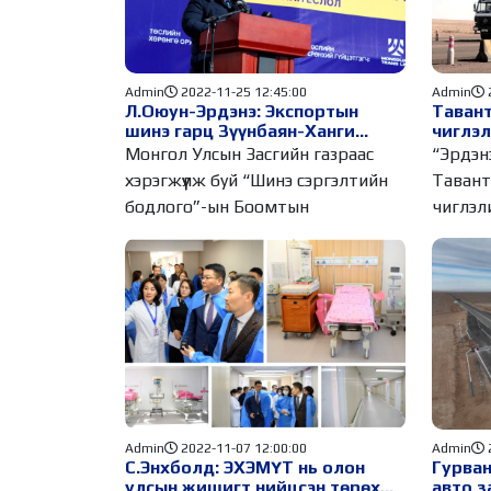
Admin
2022-11-25 12:45:00
Admin
Л.Оюун-Эрдэнэ: Экспортын
Таван
шинэ гарц Зүүнбаян-Ханги
чиглэл
чиглэлийн төмөр замыг найман
мэдээ
Монгол Улсын Засгийн газраас
“Эрдэн
сарын хугацаанд ашиглалтад
хэрэгжүүлж буй “Шинэ сэргэлтийн
Тавант
орууллаа
бодлого”-ын Боомтын
чиглэл
замаар
Admin
2022-11-07 12:00:00
Admin
С.Энхболд: ЭХЭМҮТ нь олон
Гурван
улсын жишигт нийцсэн төрөх
авто 