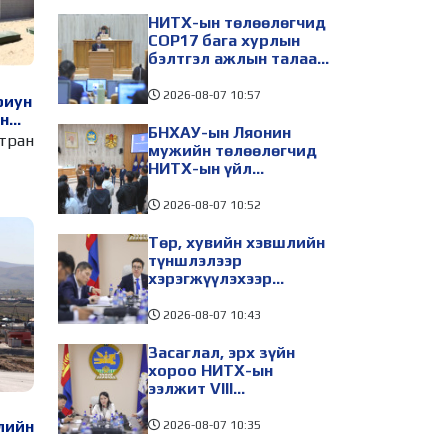
таатай нөхцөл бүрдэнэ
НИТХ-ын төлөөлөгчид
COP17 бага хурлын
бэлтгэл ажлын талаар
мэдээлэл сонслоо
2026-08-07
10:57
риун
ун
БНХАУ-ын Ляонин
йна
мтран
мужийн төлөөлөгчид
НИТХ-ын үйл
ажиллагаатай
танилцлаа
2026-08-07
10:52
Төр, хувийн хэвшлийн
түншлэлээр
хэрэгжүүлэхээр
төлөвлөсөн зарим
төслийг танилцуулав
2026-08-07
10:43
Засаглал, эрх зүйн
хороо НИТХ-ын
ээлжит VIII
хуралдаанаар
хэлэлцэх асуудлуудыг
лийн
2026-08-07
10:35
дэмжлээ