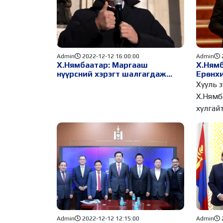
Admin
2022-12-12 16:00:00
Admin
Х.Нямбаатар: Маргааш
Х.Нямб
нүүрсний хэрэгт шалгагдаж
Ерөнхи
байгаа 30 хүний нэрийг зарлана
хамгий
Хууль з
/видео/
Х.Нямб
хулгай
олон
Admin
2022-12-12 12:15:00
Admin