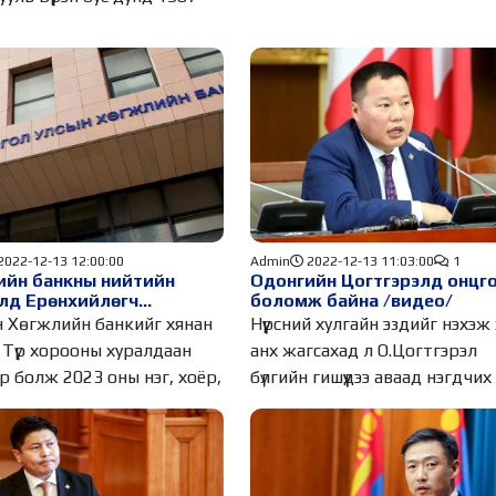
2022-12-13 12:00:00
Admin
2022-12-13 11:03:00
1
ийн банкны нийтийн
Одонгийн Цогтгэрэлд онцг
лд Ерөнхийлөгч
боломж байна /видео/
тэй 166 хүнийг гэрчээр
 Хөгжлийн банкийг хянан
Нүүрсний хулгайн эздийг нэхэж хү
а
 Түр хорооны хуралдаан
анх жагсахад л О.Цогтгэрэл
р болж 2023 оны нэг, хоёр,
бүлгийн гишүүдээ аваад нэгдчих