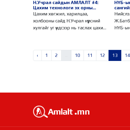
Н.Учрал сайдын АМЛАЛТ #4:
НҮБ-ы
Цахим технологи эх орны
сангий
эрдэнэс баялгийг хулгайлж
Цахим хөгжил, харилцаа,
Нийслэ
тонох боломж нөхцөлийг уг
холбооны сайд Н.Учрал нүүрсний
Ж.Батбаясга
үндсээр нь устгана
хулгайг уг үндсээр нь таслах цахим
НҮБ-ын
бирж
төлөөл
‹
1
2
...
10
11
12
13
14