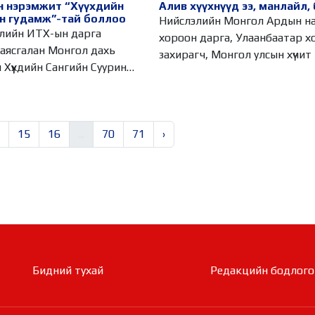
н нэрэмжит “Хүүхдийн
Алив хүүхнүүд ээ, манлайл, 
н гудамж”-тай боллоо
Нийслэлийн Монгол Ардын н
лийн ИТХ-ын дарга
хороон дарга, Улаанбаатар х
лан Монгол дахь
захирагч, Монгол улсын хүчит
 Хүүхдийн Сангийн Суурин
өгч
15
16
...
70
71
›
Бидний тухай
Редакцийн бодлого​​​​​​​