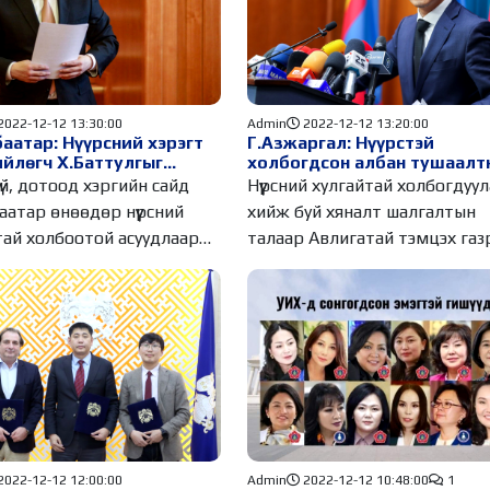
2022-12-12 13:30:00
Admin
2022-12-12 13:20:00
аатар: Нүүрсний хэрэгт
Г.Азжаргал: Нүүрстэй
йлөгч Х.Баттулгыг
холбогдсон албан тушаалт
н түрүүнд шалгах ёстой
5.4 тэрбум төгрөгийн хахуу
үй, дотоод хэргийн сайд
Нүүрсний хулгайтай холбогдуу
авсан нь тогтоогдсон
аатар өнөөдөр нүүрсний
хийж буй хяналт шалгалтын
тай холбоотой асуудлаар
талаар Авлигатай тэмцэх га
дэд дарга
2022-12-12 12:00:00
Admin
2022-12-12 10:48:00
1