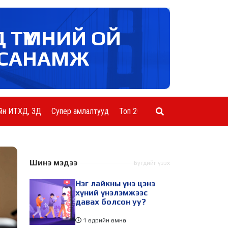
Д ТҮМНИЙ ОЙ
САНАМЖ
йн ИТХД, ЗД
Супер амлалтууд
Топ 20 ААН
Шинэ мэдээ
Бүгдийг үзэх
Нэг лайкны үнэ цэнэ
хүний үнэлэмжээс
давах болсон уу?
1 өдрийн өмнө