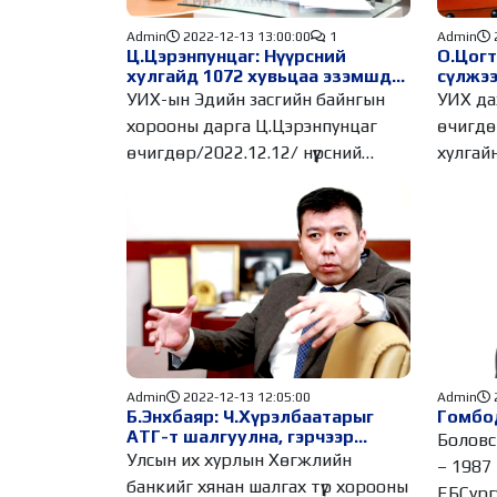
Admin
2022-12-13 13:00:00
1
Admin
Ц.Цэрэнпунцаг: Нүүрсний
О.Цогт
хулгайд 1072 хувьцаа эзэмшдэг
сүлжээ
бүх хүн холбоотой
иргэди
УИХ-ын Эдийн засгийн байнгын
УИХ да
байна
хорооны дарга Ц.Цэрэнпунцаг
өчигдө
өчигдөр/2022.12.12/ нүүрсний
хулгай
хулгайн
мэдээл
Admin
2022-12-13 12:05:00
Admin
Б.Энхбаяр: Ч.Хүрэлбаатарыг
Гомбо
АТГ-т шалгуулна, гэрчээр
Боловср
дуудна
Улсын их хурлын Хөгжлийн
– 1987
банкийг хянан шалгах түр хорооны