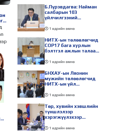
Б.Пүрэвдагва: Найман
салбарын 103
он
үйлчилгээний
йг
бүртгэлийг цуцалснаар
а
д
бизнес эрхлэхэд
1 өдрийн өмнө
таатай нөхцөл бүрдэнэ
mn
НИТХ-ын төлөөлөгчид
чээ. Тэрбээр
COP17 бага хурлын
бэлтгэл ажлын талаар
мэдээлэл сонслоо
1 өдрийн өмнө
БНХАУ-ын Ляонин
мужийн төлөөлөгчид
НИТХ-ын үйл
ажиллагаатай
танилцлаа
1 өдрийн өмнө
Төр, хувийн хэвшлийн
түншлэлээр
хэрэгжүүлэхээр
ү
төлөвлөсөн зарим
төслийг танилцуулав
1 өдрийн өмнө