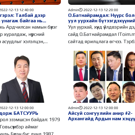
2022-12-13 12:40:00
Admin
2022-12-13 12:20:00
гэрэл: Талбай дээр
О.Батнайрамдал: Нүүрс бол
 унагаж байгаа нь
уул уурхайн бүтээгдэхүүни
йн мэдэх эрхийг зөрчиж
цахим биржээр арилжаалн
хь Ардчилсан намын бүлэг
Уул уурхай, хүнд үйлдвэрийн дэ
р хуралдаж, нүүрсний
сайд О.Батнайрамдал IToim.
н асуудлыг хэлэлцэн,
сайтад ярилцлага өг
эл
2022-12-13 12:00:00
Admin
2022-12-13 12:00:00
дорж БАТСУУРЬ
Айсуй сонгуулийн анир #2-
Архангайд Ардын нам хэцү
ол эзэмшсэн байдал: 1979
дээ... /видео/
 Говьсүмбэр аймаг
ЕБСургууль Бүрэн бус дунд 1987