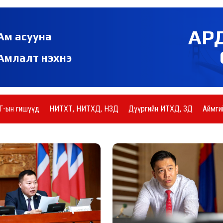
АР
Ам асууна
Амлалт нэхнэ
Г-ын гишүүд
НИТХТ, НИТХД, НЗД
Дүүргийн ИТХД, ЗД
Аймги