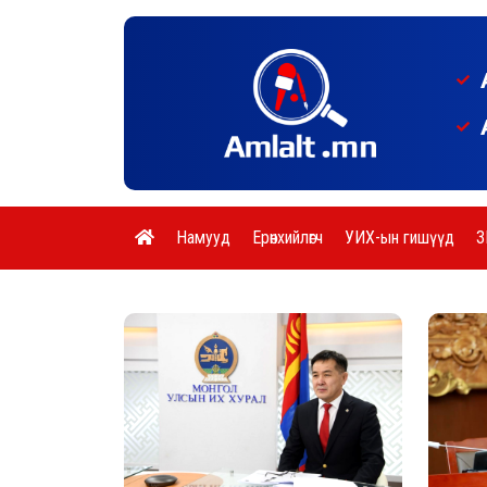
Намууд
Ерөнхийлөгч
УИХ-ын гишүүд
З