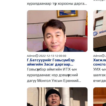
хуралдаанаар түр хорооны дарга
Б.Энхбаяр
Admin
2022-12-13 12:00:00
Admin
Г.Батсуурийг Говьсүмбэр
Хөгжл
аймгийн Засаг даргаар
сонсго
томилов
тэргүү
Говьсүмбэр аймгийн ИТХ-ын
УИХ-ын
дуудн
хуралдаанаас нэр дэвшүүлсний
шалгах
дагуу Монгол Улсын Ерөнхий
өчигдө
сайдын захирамж