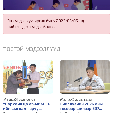
Энэ мэдээ хуучирсан буюу 2023/05/05-нд
нийтлэгдсэн мэдээ болно.
ТӨСТЭЙ МЭДЭЭЛЛҮҮД:
Ээнээ
2026/05/26
Ээнээ
2025/12/23
“Борхойн цом”-ыг МЗЭ-
Нийслэлийн 2026 оны
ийн шагналт яруу
төсвөөр шинээр 207