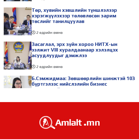
Төр, хувийн хэвшлийн түншлэлээр
хэрэгжүүлэхээр төлөвлөсөн зарим
төслийг танилцуулав
2 өдрийн өмнө
Засаглал, эрх зүйн хороо НИТХ-ын
ээлжит VIII хуралдаанаар хэлэлцэх
асуудлуудыг дэмжлээ
2 өдрийн өмнө
Б.Сэмжидмаа: Зөвшөөрлийн шинжтэй 103
бүртгэлээс нийслэлийн бизнес
эрхлэгчдийг чөлөөллөө
2 өдрийн өмнө
ТБХ 67 асуудал хэлэлцэж, нийслэлийн
төсвийн талаарх ерөнхий хяналтын
сонсгол зохион байгуулсан байна
2 өдрийн өмнө