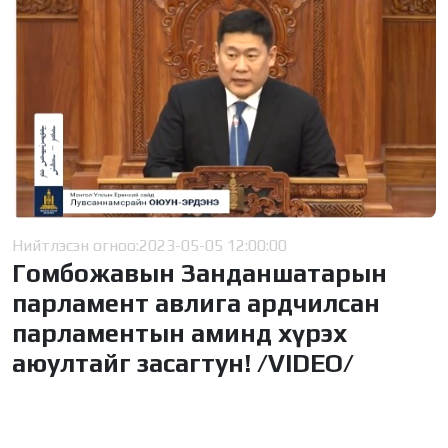
Нийтлэсэн огноо:
2023-05-05 12:00:00
Гомбожавын Занданшатарын
парламент авлига ардчилсан
парламентын аминд хүрэх
аюултайг засагтун! /VIDEO/