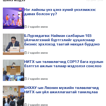
Бүгдийг үзэх
хөгжил, инновац,
хуульд нэмэлт, өөрчлөлт
Нэг лайкны үнэ цэнэ хүний үнэлэмжээс
харилцаа холбооны яам
оруулах тухай хуулийн
давах болсон уу?
хамтран
2 өдрийн өмнө
Б.Пүрэвдагва: Найман салбарын 103
үйлчилгээний бүртгэлийг цуцалснаар
бизнес эрхлэхэд таатай нөхцөл бүрдэнэ
2 өдрийн өмнө
НИТХ-ын төлөөлөгчид COP17 бага хурлын
бэлтгэл ажлын талаар мэдээлэл сонслоо
2 өдрийн өмнө
БНХАУ-ын Ляонин мужийн төлөөлөгчид
НИТХ-ын үйл ажиллагаатай танилцлаа
2 өдрийн өмнө