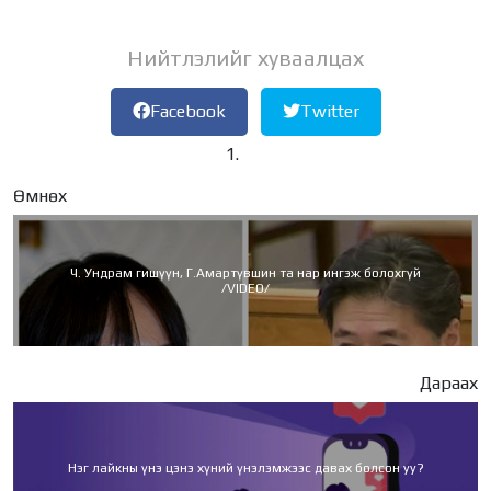
Нийтлэлийг хуваалцах
Facebook
Twitter
Өмнөх
Ч. Ундрам гишүүн, Г.Амартүвшин та нар ингэж болохгүй
/VIDEO/
Дараах
Нэг лайкны үнэ цэнэ хүний үнэлэмжээс давах болсон уу?