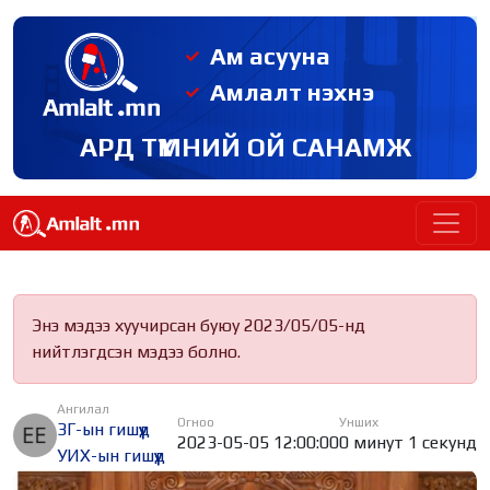
Ам асууна
Амлалт нэхнэ
АРД ТҮМНИЙ ОЙ САНАМЖ
Энэ мэдээ хуучирсан буюу 2023/05/05-нд
нийтлэгдсэн мэдээ болно.
Ангилал
Огноо
Унших
ЗГ-ын гишүүд
2023-05-05 12:00:00
0 минут 1 секунд
УИХ-ын гишүүд