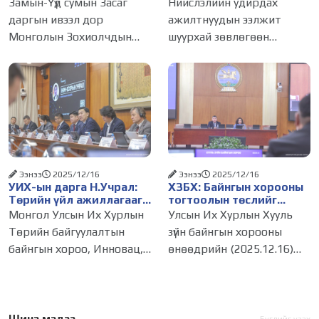
найрагч Э.Анхбаяр
төсөл, арга хэмжээ
Замын-Үүд сумын Засаг
Нийслэлийн удирдах
өргөлөө
хэрэгжүүлнэ
даргын ивээл дор
ажилтнуудын ээлжит
Монголын Зохиолчдын
шуурхай зөвлөгөөн
“Хурмаст тэнгэр” төвөөс
өнөөдөр болж, 2026 оны
хамтран зохион
төсвийн хөрөнгө
байгуулсан “Борхойн
оруулалтын эрх шилжүүлсэн
цом-2026” яруу найргийн
төсөл, арга хэмжээний
15 дахь удаагийн наадам
талаар хэлэлцэв.
2026 оны
Зөвлөгөөний эхэнд
НЗДТГ-ын Хяналт
Ээнээ
2025/12/16
Ээнээ
2025/12/16
УИХ-ын дарга Н.Учрал:
ХЗБХ: Байнгын хорооны
Төрийн үйл ажиллагааг
тогтоолын төслийг
дахин инженерчлэхдээ
баталж, Улсын Ерөнхий
Монгол Улсын Их Хурлын
Улсын Их Хурлын Хууль
технологийн дэвшил,
прокурорын орлогчийг
Төрийн байгуулалтын
зүйн байнгын хорооны
хиймэл оюуныг
томилох
байнгын хороо, Инновац,
өнөөдрийн (2025.12.16)
ашиглахад онцгой
Ерөнхийлөгчийн саналыг
анхаарна
дэмжив
цахим бодлогын
хуралдаанаар гурван
хөгжлийн дэд хороо, Олон
асуудал хэлэлцэхээр
улсын цахилгаан холбооны
тогтож, Эрүүгийн хэрэг
байгууллага, Цахим
хянан шийдвэрлэх тухай
Шинэ мэдээ