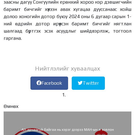
заасны дагуу Сонгуулийн ерөнхий хороо нэр дэвшигчийн
баримт бичгийг хүлээн авах хугацаа дууссанаас хойш
долоо хоногийн дотор буюу 2024 оны 6 дугаар сарын 1-
ний өдрийн дотор ирүүлсэн баримт бичгийг нягтлан
шалгаад бүртгэх эсэх асуудлыг шийдвэрлэж, тогтоол
гаргана.
Нийтлэлийг хуваалцах
Facebook
Twitter
Өмнөх
АН арчаагүй байгаа нь хэрэг дээрээ МАН-ын л зовлон