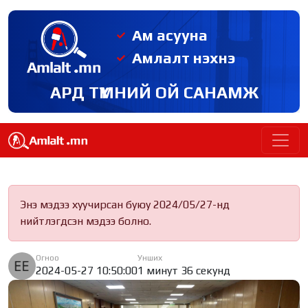
Ам асууна
Амлалт нэхнэ
АРД ТҮМНИЙ ОЙ САНАМЖ
Энэ мэдээ хуучирсан буюу 2024/05/27-нд
нийтлэгдсэн мэдээ болно.
Огноо
Унших
2024-05-27 10:50:00
1 минут 36 секунд