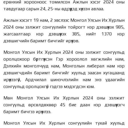
ерөнхий хорооноос томилсон Ажлын хэсэг 2024 оны
тавдугаар сарын 24, 25-ны өдрүүдэд хүлээн авлаа.
Ажлын хэсэгт 19 нам, 2 эвслээс Монгол Улсын Их Хурлын
2024 оны ээлжит сонгуулийн тойрогт нэр дэвшүүлэх 985,
жагсаалтаар нэр дэвшүүлэх 385, нийт 1370 нэр
дэвшигчийн баримт бичгийг ирүүлэв.
Монгол Улсын Их Хурлын 2024 оны ээлжит сонгуульд
оролцохоор бүртгүүлсэн Гэр хороолол хөгжлийн нам,
Дэлхийн монголчууд нам, Монголын либерал нам нэр
дэвшигчдийн баримт бичгийг хуульд заасан хугацаанд
ирүүлээгүй, Ардчилал шинэчлэлийн нам энэ удаагийн
сонгуульд оролцохгүй гэдгээ мэдэгдсэн юм.
Мөн Монгол Улсын Их Хурлын 2024 оны ээлжит
сонгуульд өрсөлдөхөөр 45 бие даан нэр дэвшүүлэгч
баримт бичгээ ирүүллээ.
Монгол Улсын Их Хурлын сонгуулийн тухай хуульд