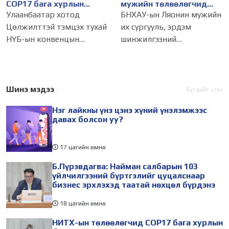
COP17 бага хурлын
мужийн төлөөлөгчид
бэлтгэл ажлын талаар
НИТХ-ын үйл
Улаанбаатар хотод
БНХАУ-ын Ляонин мужийн
мэдээлэл сонслоо
ажиллагаатай
Цөлжилттэй тэмцэх тухай
их сургууль, эрдэм
танилцлаа
НҮБ-ын конвенцын
шинжилгээний
Талуудын 17 дугаар бага
байгууллагын эрдэмтэн,
хурал (COP17) 2026 оны 08
судлаач, оюутнууд болон
дугаар сарын 17-28-ны
залуу бизнес эрхлэгчдийн
өдөр зохион
төлөөлөгчид Монгол
Шинэ мэдээ
Бүгдийг үзэх
байгуулагдана. Үүнтэй
Улсад хийж буй танилцах
Нэг лайкны үнэ цэнэ хүний үнэлэмжээс
холбогдуулан Нийслэлийн
айлчлалынхаа хүрээнд
давах болсон уу?
17 цагийн өмнө
Б.Пүрэвдагва: Найман салбарын 103
үйлчилгээний бүртгэлийг цуцалснаар
бизнес эрхлэхэд таатай нөхцөл бүрдэнэ
18 цагийн өмнө
НИТХ-ын төлөөлөгчид COP17 бага хурлын