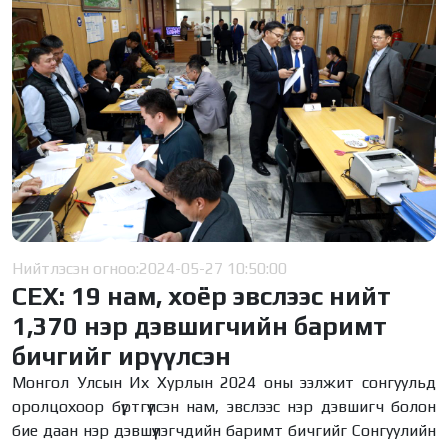
Нийтлэсэн огноо:
2024-05-27 10:50:00
СЕХ: 19 нам, хоёр эвслээс нийт
1,370 нэр дэвшигчийн баримт
бичгийг ирүүлсэн
Монгол Улсын Их Хурлын 2024 оны ээлжит сонгуульд
оролцохоор бүртгүүлсэн нам, эвслээс нэр дэвшигч болон
бие даан нэр дэвшүүлэгчдийн баримт бичгийг Сонгуулийн