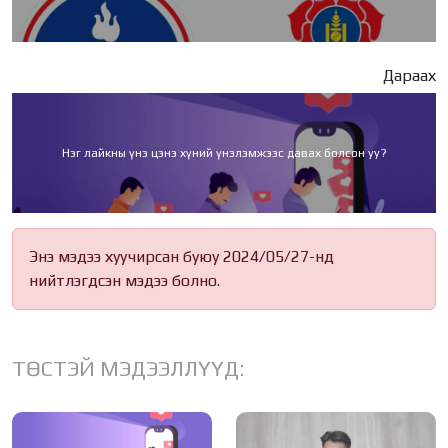
Дараах
Нэг лайкны үнэ цэнэ хүний үнэлэмжээс давах болсон уу?
Энэ мэдээ хуучирсан буюу 2024/05/27-нд
нийтлэгдсэн мэдээ болно.
ТӨСТЭЙ МЭДЭЭЛЛҮҮД: