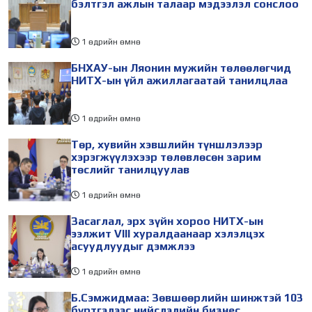
бэлтгэл ажлын талаар мэдээлэл сонслоо
1 өдрийн өмнө
БНХАУ-ын Ляонин мужийн төлөөлөгчид
НИТХ-ын үйл ажиллагаатай танилцлаа
1 өдрийн өмнө
Төр, хувийн хэвшлийн түншлэлээр
хэрэгжүүлэхээр төлөвлөсөн зарим
төслийг танилцуулав
1 өдрийн өмнө
Засаглал, эрх зүйн хороо НИТХ-ын
ээлжит VIII хуралдаанаар хэлэлцэх
асуудлуудыг дэмжлээ
1 өдрийн өмнө
Б.Сэмжидмаа: Зөвшөөрлийн шинжтэй 103
бүртгэлээс нийслэлийн бизнес