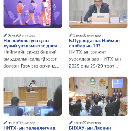
Ээнээ
өчигдѳр
Ээнээ
өчигдѳр
Нэг лайкны үнэ цэнэ
Б.Пүрэвдагва: Найман
хүний үнэлэмжээс давах
салбарын 103
болсон уу?
үйлчилгээний
Нийгмийн сүлжээ бидний
НИТХ-ын ээлжит
бүртгэлийг цуцалснаар
амьдралын салшгүй хэсэг
хуралдаанаар НИТХ-ын
бизнес эрхлэхэд таатай
болсон. Гэвч энэ орчинд
2025 оны 25/29 тоот
нөхцөл бүрдэнэ
хүмүүсийн үнэлэмж, амжилт,
тогтоолоор батлагдсан
тэр ч байтугай хүний үнэ
журмын зарим хэсгийг
цэнийг хүртэл лайк, шэйр,
хүчингүй болгож,
дагагчийн тоогоор
зөвшөөрлийн шинжтэй
хэмжих хандлага газар
103 бүртгэлээс нийслэлийн
авч
бизнес эрхлэгчдийг
Ээнээ
өчигдѳр
Ээнээ
өчигдѳр
НИТХ-ын төлөөлөгчид
БНХАУ-ын Ляонин