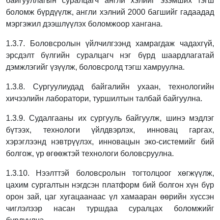
байгууллагын суралцагч англи хэлийг эзэмших тэгш
боломж бүрдүүлж, англи хэлний 2000 багшийг гадаадад
мэргэжил дээшлүүлэх боломжоор хангана.
1.3.7. Боловсролын үйлчилгээнд хамрагдаж чадахгүй,
эрсдэлт бүлгийн суралцагч нэг бүрд шаардлагатай
дэмжлэгийг үзүүлж, боловсролд тэгш хамруулна.
1.3.8. Сургуулиудад байгалийн ухаан, технологийн
хичээлийн лаборатори, туршилтын
талбай байгуулна.
1.3.9. Судалгааны их сургууль байгуулж, шинэ мэдлэг
бүтээх, технологи үйлдвэрлэх,
инновац гаргах,
хэрэглээнд нэвтрүүлэх, инновацын эко-системийг бий
болгож, үр
өгөөжтэй технологи боловсруулна.
1.3.10. Нээлттэй боловсролын тогтолцоог хөгжүүлж,
цахим сургалтын нэгдсэн платформ бий болгон хүн бүр
орон зай, цаг хугацаанаас үл хамааран өөрийн хүссэн
чиглэлээр насан туршдаа суралцах боломжийг