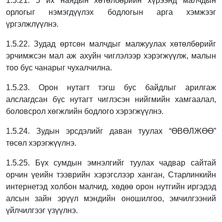
1.5.21. 5 их наядын хөтөлбөрийн хүрээнд малчдын
орлогыг нэмэгдүүлэх бодлогын арга
хэмжээг
үргэлжлүүлнэ.
1.5.22. Зудад өртсөн малчдыг малжуулах хөтөлбөрийг
эрчимжсэн мал аж ахуйн
чиглэлээр хэрэгжүүлж, малын
тоо бус чанарыг чухалчилна.
1.5.23. Орон нутагт тэгш бус байдлыг арилгаж
алслагдсан бүс нутагт чиглэсэн нийгмийн
хамгаалал,
боловсрол хөгжлийн бодлого хэрэгжүүлнэ.
1.5.24. Зудын эрсдэлийг даван туулах “ӨВӨЛЖӨӨ”
төсөл хэрэгжүүлнэ.
1.5.25. Бүх сумдын эмнэлгийг туулах чадвар сайтай
орчин үеийн тээврийн хэрэгслээр
ханган, Старлинкийн
интернетэд холбон малчид, хөдөө орон нутгийн иргэдэд
алсын
зайн эрүүл мэндийн оношилгоо, эмчилгээний
үйлчилгээг үзүүлнэ.