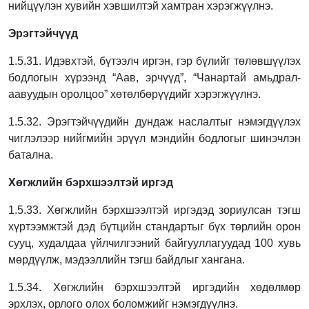
нийцүүлэн хувийн хэвшилтэй хамтран хэрэгжүүлнэ.
Эрэгтэйчүүд
1.5.31. Идэвхтэй, бүтээлч иргэн, гэр бүлийг төлөвшүүлэх
бодлогын хүрээнд “Аав,
эрчүүд”, “Чанартай амьдрал-
аавуудын оролцоо” хөтөлбөрүүдийг хэрэгжүүлнэ.
1.5.32. Эрэгтэйчүүдийн дундаж наслалтыг нэмэгдүүлэх
чиглэлээр нийгмийн эрүүл
мэндийн бодлогыг шинэчлэн
батална.
Хөгжлийн бэрхшээлтэй иргэд
1.5.33. Хөгжлийн бэрхшээлтэй иргэдэд зориулсан тэгш
хүртээмжтэй дэд бүтцийн
стандартыг бүх төрлийн орон
сууц, худалдаа үйлчилгээний байгууллагуудад 100
хувь
мөрдүүлж, мэдээллийн тэгш байдлыг хангана.
1.5.34. Хөгжлийн бэрхшээлтэй иргэдийн хөдөлмөр
эрхлэх, орлого олох боломжийг
нэмэгдүүлнэ.