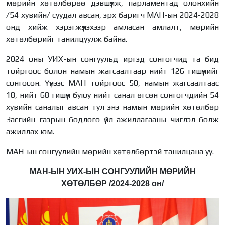
мөрийн хөтөлбөрөө дэвшүүлж, парламентад олонхийн
/54 хувийн/ суудал авсан, эрх баригч МАН-ын 2024-2028
онд хийж хэрэгжүүлэхээр амласан амлалт, мөрийн
хөтөлбөрийг танилцуулж байна.
2024 оны УИХ-ын сонгуульд иргэд сонгогчид та бид
тойргоос болон намын жагсаалтаар нийт 126 гишүүнийг
сонгосон. Үүнээс МАН тойргоос 50, намын жагсаалтаас
18, нийт 68 гишүүн буюу нийт санал өгсөн сонгогчдийн 54
хувийн саналыг авсан тул энэ намын мөрийн хөтөлбөр
Засгийн газрын бодлого үйл ажиллагааны чиглэл болж
ажиллах юм.
МАН-ын сонгуулийн мөрийн хөтөлбөртэй танилцана уу.
МАН-ЫН УИХ-ЫН СОНГУУЛИЙН МӨРИЙН
ХӨТӨЛБӨР /2024-2028 он/