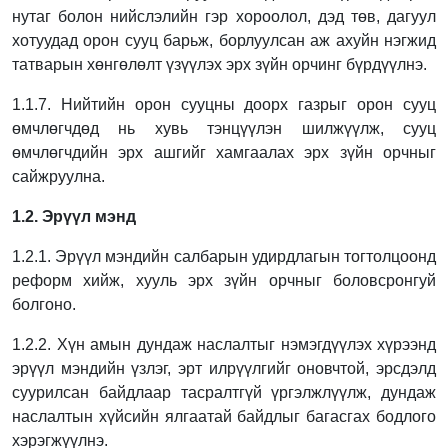
нутаг болон нийслэлийн гэр
хороолол, дэд төв, дагуул
хотуудад орон сууц барьж, борлуулсан аж ахуйн нэгжид
татварын хөнгөлөлт үзүүлэх эрх зүйн орчинг бүрдүүлнэ.
1.1.7. Нийтийн орон сууцны доорх газрыг орон сууц
өмчлөгчдөд нь хувь тэнцүүлэн
шилжүүлж, сууц
өмчлөгчдийн эрх ашгийг хамгаалах эрх зүйн орчныг
сайжруулна.
1.2. Эрүүл мэнд
1.2.1. Эрүүл мэндийн салбарын удирдлагын тогтолцоонд
реформ хийж, хууль эрх зүйн
орчныг боловсронгуй
болгоно.
1.2.2. Хүн амын дундаж наслалтыг нэмэгдүүлэх хүрээнд
эрүүл мэндийн үзлэг, эрт
илрүүлгийг оновчтой, эрсдэлд
суурилсан байдлаар тасралтгүй үргэлжлүүлж,
дундаж
наслалтын хүйсийн ялгаатай байдлыг багасгах бодлого
хэрэгжүүлнэ.