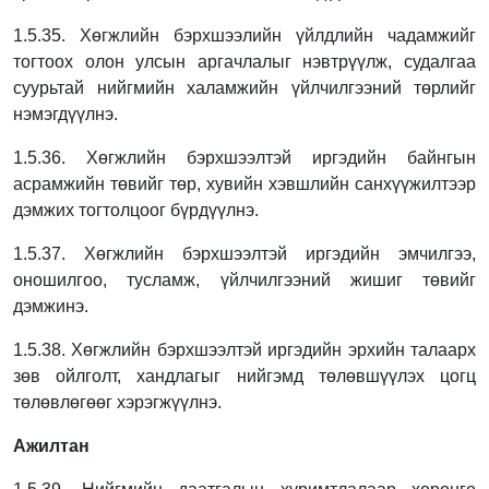
1.5.35. Хөгжлийн бэрхшээлийн үйлдлийн чадамжийг
тогтоох олон улсын аргачлалыг
нэвтрүүлж, судалгаа
суурьтай нийгмийн халамжийн үйлчилгээний төрлийг
нэмэгдүүлнэ.
1.5.36. Хөгжлийн бэрхшээлтэй иргэдийн байнгын
асрамжийн төвийг төр, хувийн
хэвшлийн санхүүжилтээр
дэмжих тогтолцоог бүрдүүлнэ.
1.5.37. Хөгжлийн бэрхшээлтэй иргэдийн эмчилгээ,
оношилгоо, тусламж, үйлчилгээний
жишиг төвийг
дэмжинэ.
1.5.38. Хөгжлийн бэрхшээлтэй иргэдийн эрхийн талаарх
зөв ойлголт, хандлагыг нийгэмд
төлөвшүүлэх цогц
төлөвлөгөөг хэрэгжүүлнэ.
Ажилтан