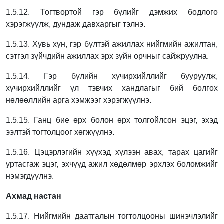
1.5.12. Тогтвортой гэр бүлийг дэмжих бодлого
хэрэгжүүлж, дундаж давхаргыг тэлнэ.
1.5.13. Хувь хүн, гэр бүлтэй ажиллах нийгмийн ажилтан,
сэтгэл зүйчдийн ажиллах эрх
зүйн орчныг сайжруулна.
1.5.14. Гэр бүлийн хүчирхийллийг бууруулж,
хүчирхийллийг үл тэвчих хандлагыг бий
болгох
нөлөөллийн арга хэмжээг хэрэгжүүлнэ.
1.5.15. Ганц бие өрх болон өрх толгойлсон эцэг, эхэд
ээлтэй тогтолцоог хөгжүүлнэ.
1.5.16. Цэцэрлэгийн хүүхэд хүлээн авах, тарах цагийг
уртасгаж эцэг, эхчүүд ажил
хөдөлмөр эрхлэх боломжийг
нэмэгдүүлнэ.
Ахмад настан
1.5.17. Нийгмийн даатгалын тогтолцооны шинэчлэлийг