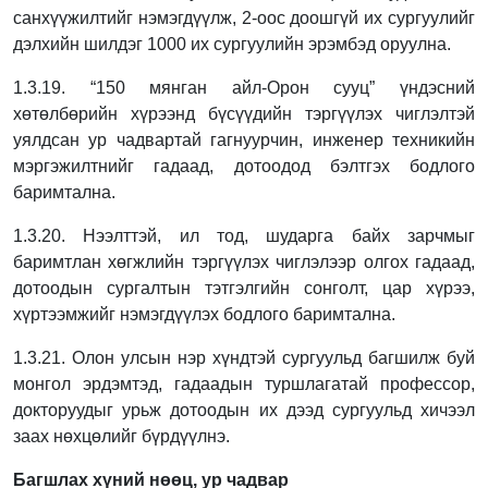
санхүүжилтийг нэмэгдүүлж, 2-оос
доошгүй их сургуулийг
дэлхийн шилдэг 1000 их сургуулийн эрэмбэд оруулна.
1.3.19. “150 мянган айл-Орон сууц” үндэсний
хөтөлбөрийн хүрээнд бүсүүдийн тэргүүлэх
чиглэлтэй
уялдсан ур чадвартай гагнуурчин, инженер техникийн
мэргэжилтнийг
гадаад, дотоодод бэлтгэх бодлого
баримтална.
1.3.20. Нээлттэй, ил тод, шударга байх зарчмыг
баримтлан хөгжлийн тэргүүлэх
чиглэлээр олгох гадаад,
дотоодын сургалтын тэтгэлгийн сонголт, цар хүрээ,
хүртээмжийг нэмэгдүүлэх бодлого баримтална.
1.3.21. Олон улсын нэр хүндтэй сургуульд багшилж буй
монгол эрдэмтэд, гадаадын
туршлагатай профессор,
докторуудыг урьж дотоодын их дээд сургуульд хичээл
заах
нөхцөлийг бүрдүүлнэ.
Багшлах хүний нөөц, ур чадвар