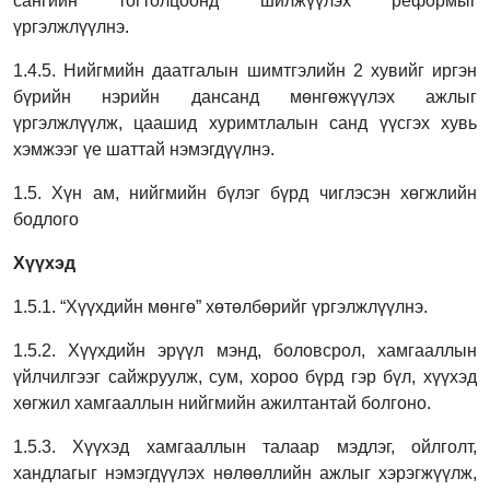
сангийн тогтолцоонд шилжүүлэх
реформыг
үргэлжлүүлнэ.
1.4.5. Нийгмийн даатгалын шимтгэлийн 2 хувийг иргэн
бүрийн нэрийн дансанд
мөнгөжүүлэх ажлыг
үргэлжлүүлж, цаашид хуримтлалын санд үүсгэх хувь
хэмжээг
үе шаттай нэмэгдүүлнэ.
1.5. Хүн ам, нийгмийн бүлэг бүрд чиглэсэн хөгжлийн
бодлого
Хүүхэд
1.5.1. “Хүүхдийн мөнгө” хөтөлбөрийг үргэлжлүүлнэ.
1.5.2. Хүүхдийн эрүүл мэнд, боловсрол, хамгааллын
үйлчилгээг сайжруулж, сум, хороо
бүрд гэр бүл, хүүхэд
хөгжил хамгааллын нийгмийн ажилтантай болгоно.
1.5.3. Хүүхэд хамгааллын талаар мэдлэг, ойлголт,
хандлагыг нэмэгдүүлэх нөлөөллийн
ажлыг хэрэгжүүлж,