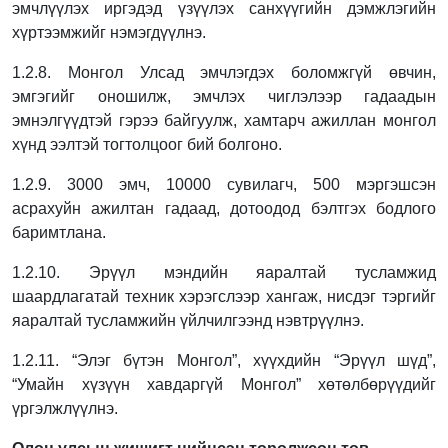
эмчлүүлэх иргэдэд үзүүлэх санхүүгийн дэмжлэгийн
хүртээмжийг нэмэгдүүлнэ.
1.2.8. Монгол Улсад эмчлэгдэх боломжгүй өвчин,
эмгэгийг оношилж, эмчлэх чиглэлээр
гадаадын
эмнэлгүүдтэй гэрээ байгуулж, хамтарч ажиллан монгол
хүнд ээлтэй
тогтолцоог бий болгоно.
1.2.9. 3000 эмч, 10000 сувилагч, 500 мэргэшсэн
асрахуйн ажилтан гадаад, дотоодод
бэлтгэх бодлого
баримтлана.
1.2.10. Эрүүл мэндийн яаралтай тусламжид
шаардлагатай техник хэрэгслээр хангаж,
нисдэг тэргийг
яаралтай тусламжийн үйлчилгээнд нэвтрүүлнэ.
1.2.11. “Элэг бүтэн Монгол”, хүүхдийн “Эрүүл шүд”,
“Умайн хүзүүн хавдаргүй Монгол”
хөтөлбөрүүдийг
үргэлжлүүлнэ.