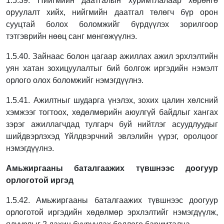
1.5.39. Нийгмийн даатгалын хуримтлалаар хөрөнгө
оруулалт хийх, нийгмийн даатгал
төлөгч бүр орон
сууцтай болох боломжийг бүрдүүлэх зорилгоор
тэтгэврийн нөөц
санг мөнгөжүүлнэ.
1.5.40. Зайнаас болон цагаар ажиллах ажил эрхлэлтийн
уян хатан зохицуулалтыг бий
болгож иргэдийн нэмэлт
орлого олох боломжийг нэмэгдүүлнэ.
1.5.41. Ажилтныг шударга үнэлэх, зохих цалин хөлсний
хэмжээг тогтоох, хөдөлмөрийн
аюулгүй байдлыг хангах
зэрэг ажиллагчдад тулгарч буй нийтлэг асуудлуудыг
шийдвэрлэхэд Үйлдвэрчний эвлэлийн үүрэг, оролцоог
нэмэгдүүлнэ.
Амьжиргааны баталгаажих түвшнээс доогуур
орлоготой иргэд
1.5.42. Амьжиргааны баталгаажих түвшнээс доогуур
орлоготой иргэдийн хөдөлмөр
эрхлэлтийг нэмэгдүүлж,