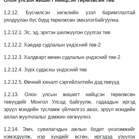
Олон улсын жишигт нийцсэн төрөлжсөн төв
1.2.12. Бүсчилсэн хөгжлийн үзэл баримтлалтай
уялдуулан бүс бүрд төрөлжсөн эмнэлэг
байгуулна.
1.2.12.1. Эс, эд, эрхтэн шилжүүлэн суулгах төв
1.2.12.2. Хавдар судлалын үндэсний төв-2
1.2.12.3. Халдварт өвчин судлалын үндэсний төв-2
1.2.12.4. Зүрх судасны үндэсний төв
1.2.12.5. Өвчний хяналт сэргийлэлтийн дэд төвүүд
1.2.13. Олон улсын жишигт нийцсэн төрөлжсөн
төвүүдийг Монгол Улсад байгуулж,
гадаадын иргэд
эрүүл мэндийн тусламж үйлчилгээ авах, эрүүл мэндийн
аялал
жуулчлалыг дэмжин хөгжүүлнэ.
1.2.14. Эмч, сувилагчдын ажлын бодит үнэлэмжийг
нэмэгдүүлж, нэр хүндийг өсгөн,
иргэдэд үзүүлэх