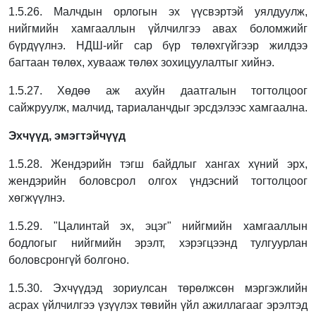
1.5.26. Малчдын орлогын эх үүсвэртэй уялдуулж,
нийгмийн хамгааллын үйлчилгээ авах
боломжийг
бүрдүүлнэ. НДШ-ийг сар бүр төлөхгүйгээр жилдээ
багтаан төлөх, хувааж
төлөх зохицуулалтыг хийнэ.
1.5.27. Хөдөө аж ахуйн даатгалын тогтолцоог
сайжруулж, малчид, тариаланчдыг
эрсдэлээс хамгаална.
Эхчүүд, эмэгтэйчүүд
1.5.28. Жендэрийн тэгш байдлыг хангах хүний эрх,
жендэрийн боловсрол олгох
үндэсний тогтолцоог
хөгжүүлнэ.
1.5.29. "Цалинтай эх, эцэг" нийгмийн хамгааллын
бодлогыг нийгмийн эрэлт, хэрэгцээнд
тулгуурлан
боловсронгүй болгоно.
1.5.30. Эхчүүдэд зориулсан төрөлжсөн мэргэжлийн
асрах үйлчилгээ үзүүлэх төвийн үйл
ажиллагааг эрэлтэд