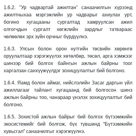
1.6.2. "Ур чадвартай ажилтан" санаачилгын хүрээнд
ажилтныхаа мэргэжлийн ур чадварыг
ахиулах урт,
богино хугацааны сургалтад хамруулсан ажил
олгогчдын сургалт
хөгжлийн зардлыг татвараас
чөлөөлөх эрх зүйн орчныг бүрдүүлнэ.
1.6.3. Улсын болон орон нутгийн төсвийн хөрөнгө
оруулалтаар хэрэгжүүлэх хөтөлбөр,
төсөл, арга хэмжээг
шинээр бий болгох байнгын ажлын байрны тоог
харгалзан
санхүүжүүлдэг зохицуулалтыг бий болгоно.
1.6.4. Яамд болон аймаг, нийслэлийн Засаг даргын үйл
ажиллагааг тайлант хугацаанд бий
болгосон шинэ
ажлын байрны тоо, чанараар үнэлэх зохицуулалтыг бий
болгоно.
1.6.5. Зохистой ажлын байрыг бий болгох бүтээмжийн
экосистемийг бий болгож, бүх
түвшинд “Бүтээмжийн
хувьсгал” санаачилгыг хэрэгжүүлнэ.