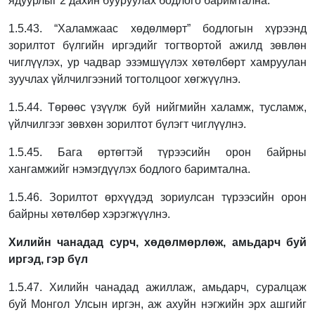
ядуурлыг 2 дахин бууруулах бодлого баримтална.
1.5.43. “Халамжаас хөдөлмөрт” бодлогын хүрээнд
зорилтот бүлгийн иргэдийг тогтвортой ажилд зөвлөн
чиглүүлэх, ур чадвар эзэмшүүлэх хөтөлбөрт хамруулан
зуучлах үйлчилгээний тогтолцоог хөгжүүлнэ.
1.5.44. Төрөөс үзүүлж буй нийгмийн халамж, тусламж,
үйлчилгээг зөвхөн зорилтот
бүлэгт чиглүүлнэ.
1.5.45. Бага өртөгтэй түрээсийн орон байрны
хангамжийг нэмэгдүүлэх бодлого
баримтална.
1.5.46. Зорилтот өрхүүдэд зориулсан түрээсийн орон
байрны хөтөлбөр хэрэгжүүлнэ.
Хилийн чанадад сурч, хөдөлмөрлөж, амьдарч буй
иргэд, гэр бүл
1.5.47. Хилийн чанадад ажиллаж, амьдарч, суралцаж
буй Монгол Улсын иргэн, аж ахуйн нэгжийн эрх ашгийг