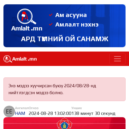
Ам асууна
Амлалт нэхнэ
АРД ТҮМНИЙ ОЙ САНАМЖ
Энэ мэдээ хуучирсан буюу 2024/08/28-нд
нийтлэгдсэн мэдээ болно.
Ангилал
Огноо
Унших
НАМ
2024-08-28 13:02:00
138 минут 30 секунд