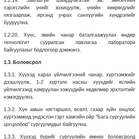
1.2.19. Зайлшгүй шаардлагатай эм, эмнэлгийн
хэрэгслийн үнийг зохицуулж, үнийн
хөөрөгдлийг
хязгаарлаж, иргэнд учрах санхүүгийн хүндрэлийг
бууруулна.
1.2.20. Хүнс, эмийн чанар баталгаажуулах өндөр
технологит суурилсан лавлагаа
лаборатори
байгуулахыг бодлогоор дэмжинэ.
1.3. Боловсрол
1.3.1. Хүүхэд харах үйлчилгээний чанар, хүртээмжийг
дээшлүүлж, 1-2 хүртэлх насны
хүүхдийг яслийн
үйлчилгээнд хамруулан ээжүүдийн хөдөлмөр эрхлэлтийг
нэмэгдүүлнэ.
1.3.2. Хүн амын нягтаршил, өсөлт, газар зүйн онцлог,
хүртээмжид үндэслэн гэрт хамгийн
ойр “Бага сургуулийн
цогцолбор” сургуулиудыг байгуулна.
1.3.3. Хүүхэд бүрийг сургуулийн өмнөх боловсролд