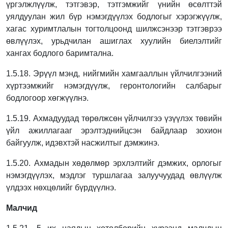
үргэлжлүүлж, тэтгэвэр,
тэтгэмжийг үнийн өсөлттэй
уялдуулан жил бүр нэмэгдүүлэх бодлогыг хэрэгжүүлж,
хагас хуримтлалын тогтолцоонд шилжсэнээр тэтгэврээ
өвлүүлэх, урьдчилан
ашиглах хуулийн биелэлтийг
хангах бодлого баримтална.
1.5.18. Эрүүл мэнд, нийгмийн хамгааллын үйлчилгээний
хүртээмжийг нэмэгдүүлж,
геронтологийн салбарыг
бодлогоор хөгжүүлнэ.
1.5.19. Ахмадуудад төрөлжсөн үйлчилгээ үзүүлэх төвийн
үйл ажиллагааг эрэлтэд
нийцсэн байдлаар зохион
байгуулж, идэвхтэй насжилтыг дэмжинэ.
1.5.20. Ахмадын хөдөлмөр эрхлэлтийг дэмжих, орлогыг
нэмэгдүүлэх, мэдлэг туршлагаа
залуучуудад өвлүүлж
үлдээх нөхцөлийг бүрдүүлнэ.
Малчид