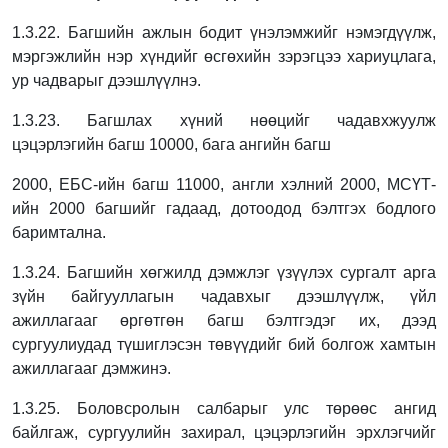
1.3.22. Багшийн ажлын бодит үнэлэмжийг нэмэгдүүлж,
мэргэжлийн нэр хүндийг өсгөхийн зэрэгцээ хариуцлага,
ур чадварыг дээшлүүлнэ.
1.3.23. Багшлах хүний нөөцийг чадавхжуулж
цэцэрлэгийн багш 10000, бага ангийн багш
2000, ЕБС-ийн багш 11000, англи хэлний 2000, МСҮТ-
ийн 2000 багшийг гадаад,
дотоодод бэлтгэх бодлого
баримтална.
1.3.24. Багшийн хөгжилд дэмжлэг үзүүлэх сургалт арга
зүйн байгууллагын чадавхыг
дээшлүүлж, үйл
ажиллагааг өргөтгөн багш бэлтгэдэг их, дээд
сургуулиудад
түшиглэсэн төвүүдийг бий болгож хамтын
ажиллагааг дэмжинэ.
1.3.25. Боловсролын салбарыг улс төрөөс ангид
байлгаж, сургуулийн захирал,
цэцэрлэгийн эрхлэгчийг