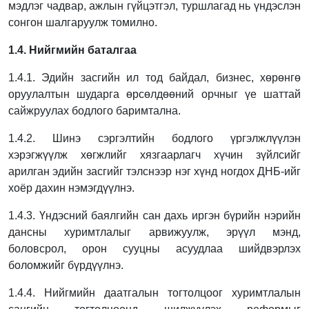
мэдлэг чадвар, ажлын гүйцэтгэл, туршлагад нь үндэслэн
сонгон шалгаруулж томилно.
1.4. Нийгмийн баталгаа
1.4.1. Эдийн засгийн ил тод байдал, бизнес, хөрөнгө
оруулалтын шударга өрсөлдөөний
орчныг үе шаттай
сайжруулах бодлого баримтална.
1.4.2. Шинэ сэргэлтийн бодлого үргэлжлүүлэн
хэрэгжүүлж хөгжлийг хязгаарлагч хүчин
зүйлсийг
арилган эдийн засгийг тэлснээр нэг хүнд ногдох ДНБ-ийг
хоёр дахин
нэмэгдүүлнэ.
1.4.3. Үндэсний баялгийн сан дахь иргэн бүрийн нэрийн
дансны хуримтлалыг арвижуулж,
эрүүл мэнд,
боловсрол, орон сууцны асуудлаа шийдвэрлэх
боломжийг бүрдүүлнэ.
1.4.4. Нийгмийн даатгалын тогтолцоог хуримтлалын