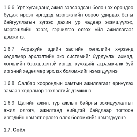
1.6.6. Урт хугацаанд ажил завсардсан болон эх орондоо
буцаж ирсэн иргэдэд мэргэжлийн өөрөө удирдах ёсны
байгууллагын зүгээс дахин ур чадвар эзэмшүүлэх,
мэргэшлийн зэрэг, гэрчилгээ олгох үйл ажиллагааг
дэмжинэ.
1.6.7. Асрахуйн эдийн засгийн хөгжлийн хүрээнд
хөдөлмөр эрхлэлтийн эко системийг
бүрдүүлж, ахмад,
хөгжлийн бэрхшээлтэй иргэд, хүүхдийг асрамжилж буй
иргэний
хөдөлмөр эрхлэх боломжийг нэмэгдүүлнэ.
1.6.8. Салбар хоорондын хамтын ажиллагааг өрнүүлэх
замаар хөдөлмөр эрхлэлтийг
дэмжинэ.
1.6.9. Цагийн ажил, түр ажлын байрны зохицуулалтыг
ажил олгогч, ажилтанд нийцтэй
байдлаар тогтоон
иргэдийн нэмэлт орлого олох боломжийг нэмэгдүүлнэ.
1.7. Соёл