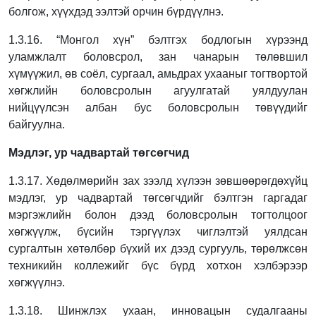
болгож, хүүхдэд ээлтэй орчин бүрдүүлнэ.
1.3.16. “Монгол хүн” бэлтгэх бодлогын хүрээнд
уламжлалт боловсрол, зан чанарын
төлөвшил
хүмүүжил, өв соёл, сургаал, амьдрах ухааныг тогтвортой
хөгжлийн
боловсролын агуулгатай уялдуулан
нийцүүлсэн албан бус боловсролын төвүүдийг
байгуулна.
Мэдлэг, ур чадвартай төгсөгчид
1.3.17. Хөдөлмөрийн зах зээлд хүлээн зөвшөөрөгдөхүйц
мэдлэг, ур чадвартай
төгсөгчдийг бэлтгэн гаргадаг
мэргэжлийн болон дээд боловсролын тогтолцоог
хөгжүүлж, бүсийн тэргүүлэх чиглэлтэй уялдсан
сургалтын хөтөлбөр бүхий их дээд
сургууль, төрөлжсөн
техникийн коллежийг бүс бүрд хотхон хэлбэрээр
хөгжүүлнэ.
1.3.18. Шинжлэх ухаан, инновацын судалгааны