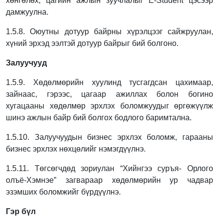
хөнгөлөх, цагийн ажлын зуучлалыг E-Student цэсээр
дамжуулна.
1.5.8. Оюутны дотуур байрны хүрэлцээг сайжруулан,
хүний эрхэд ээлтэй дотуур байрыг
бий болгоно.
Залуучууд
1.5.9. Хөдөлмөрийн хуулинд тусгагдсан цахимаар,
зайнаас, гэрээс, цагаар ажиллах болон
богино
хугацааны хөдөлмөр эрхлэх боломжуудыг өргөжүүлж
шинэ ажлын байр бий
болгох бодлого баримтална.
1.5.10. Залуучуудын бизнес эрхлэх боломж, гарааны
бизнес эрхлэх нөхцөлийг
нэмэгдүүлнэ.
1.5.11. Төгсөгчдөд зориулан “Хийнгээ суръя- Орлого
олъё-Хэмнэе” загвараар
хөдөлмөрийн ур чадвар
эзэмших боломжийг бүрдүүлнэ.
Гэр бүл