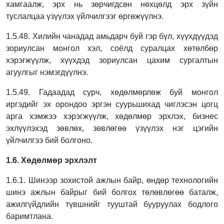
хамгаалж, эрх нь зөрчигдсөн нөхцөлд эрх зүйн
туслалцаа үзүүлэх үйлчилгээг өргөжүүлнэ.
1.5.48. Хилийн чанадад амьдарч буй гэр бүл, хүүхдүүдэд
зориулсан монгол хэл, соёлд
суралцах хөтөлбөр
хэрэгжүүлж, хүүхдэд зориулсан цахим сургалтын
агуулгыг
нэмэгдүүлнэ.
1.5.49. Гадаадад сурч, хөдөлмөрлөж буй монгол
иргэдийг эх орондоо эргэн суурьшихад
чиглэсэн цогц
арга хэмжээ хэрэгжүүлж, хөдөлмөр эрхлэх, бизнес
эхлүүлэхэд
зөвлөх, зөвлөгөө үзүүлэх нэг цэгийн
үйлчилгээ бий болгоно.
1.6. Хөдөлмөр эрхлэлт
1.6.1. Шинээр зохистой ажлын байр, өндөр технологийн
шинэ ажлын байрыг бий болгох
төлөвлөгөө баталж,
ажилгүйдлийн түвшнийг тууштай бууруулах бодлого
баримтлана.