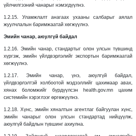
үйлчилгээний чанарыг нэмэгдүүлнэ.
1.2.15. Уламжлалт анагаах ухааны салбарыг аялал
жуулчлалын баримжаатай
хөгжүүлнэ.
Эмийн чанар, аюулгүй байдал
1.2.16. Эмийн чанар, стандартыг олон улсын түвшинд
хүргэж, эмийн үйлдвэрлэлийг
экспортын баримжаатай
хөгжүүлнэ.
1.2.17. Эмийн чанар, үнэ, аюулгүй байдал,
үйлдвэрлэлтэй холбоотой мэдээллийг
цахимаар авах,
хянах боломжийг бүрдүүлсэн health.gov.mn цахим
системийн
хэрэглээг өргөжүүлнэ.
1.2.18. Хүнс, эмийн хяналтын агентлаг байгуулан хүнс,
эмийн чанарыг олон улсын
стандартад нийцүүлж,
аюулгүй байдлын түвшинг ахиулна.