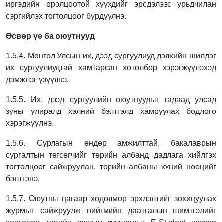
иргэдийн оролцоотой хүүхдийг эрсдэлээс урьдчилан
сэргийлэх
тогтолцоог бүрдүүлнэ.
Өсвөр үе ба оюутнууд
1.5.4. Монгол Улсын их, дээд сургуулиуд дэлхийн шилдэг
их сургуулиудтай хамтарсан
хөтөлбөр хэрэгжүүлэхэд
дэмжлэг үзүүлнэ.
1.5.5. Их, дээд сургуулийн оюутнуудыг гадаад улсад
зуны улиралд хэлний бэлтгэлд
хамруулах бодлого
хэрэгжүүлнэ.
1.5.6. Сурлагын өндөр амжилттай, бакалаврын
сургалтын төгсөгчийг төрийн албанд
дадлага хийлгэх
тогтолцоог сайжруулан, төрийн албаны хүний нөөцийг
бэлтгэнэ.
1.5.7. Оюутны цагаар хөдөлмөр эрхлэлтийг зохицуулах
журмыг сайжруулж нийгмийн
даатгалын шимтгэлийг