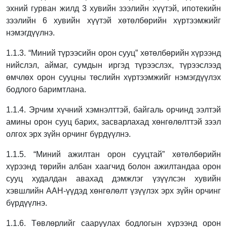
эхний гурван жилд 3 хувийн зээлийн хүүтэй, ипотекийн
зээлийн 6 хувийн хүүтэй хөтөлбөрийн хүртээмжийг
нэмэгдүүлнэ.
1.1.3. “Миний түрээсийн орон сууц” хөтөлбөрийн хүрээнд
нийслэл, аймаг, сумдын иргэд
түрээслэх, түрээслээд
өмчлөх орон сууцны төслийн хүртээмжийг нэмэгдүүлэх
бодлого баримтлана.
1.1.4. Эрчим хүчний хэмнэлттэй, байгаль орчинд ээлтэй
амины орон сууц барих,
засварлахад хөнгөлөлттэй зээл
олгох эрх зүйн орчинг бүрдүүлнэ.
1.1.5. “Миний ажилтан орон сууцтай” хөтөлбөрийн
хүрээнд төрийн албан хаагчид болон
ажилтандаа орон
сууц худалдан авахад дэмжлэг үзүүлсэн хувийн
хэвшлийн ААН-
үүдэд хөнгөлөлт үзүүлэх эрх зүйн орчинг
бүрдүүлнэ.
1.1.6. Төвлөрлийг сааруулах бодлогын хүрээнд орон