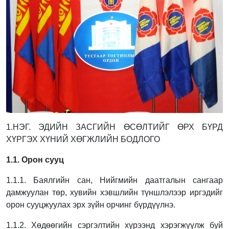
1.НЭГ. ЭДИЙН ЗАСГИЙН ӨСӨЛТИЙГ ӨРХ БҮРД
ХҮРГЭХ ХҮНИЙ ХӨГЖЛИЙН БОДЛОГО
1.1. Орон сууц
1.1.1. Баялгийн сан, Нийгмийн даатгалын сангаар
дамжуулан төр, хувийн хэвшлийн
түншлэлээр иргэдийг
орон сууцжуулах эрх зүйн орчинг бүрдүүлнэ.
1.1.2. Хөдөөгийн сэргэлтийн хүрээнд хэрэгжүүлж буй