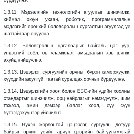
бүрдүүлнэ.
1.3.11. Мэдээллийн технологийн агуулгыг шинэчилж,
хиймэл оюун ухаан, роботик,
программчлалын
мэдлэгийг ерөнхий боловсролын сургалтын агуулгад үе
шаттайгаар оруулна.
1.3.12. Боловсролын цагалбарыг байгаль цаг уур,
үндэсний соёл, өв уламжлал,
амьдралын хэв шинж,
ахуйд нийцүүлнэ.
1.3.13. Цэцэрлэг, сургуулийн орчныг бүрэн камержуулж,
хүүхдийн аюулгүй, таатай
суралцах орчныг бүрдүүлнэ.
1.3.14. Цэцэрлэгийн хоол болон ЕБС-ийн үдийн хоолны
стандартыг шинэчилж, орц
найрлагыг нэмэгдүүлж, шим
тэжээл, амин дэмээр баялаг хоол, сүү сүүн
бүтээгдэхүүнээр үйлчилнэ.
1.3.15. Нүхэн жорлонтой цэцэрлэг, сургууль, дотуур
байрыг орчин үеийн ариун цэврийн
байгууламжтай