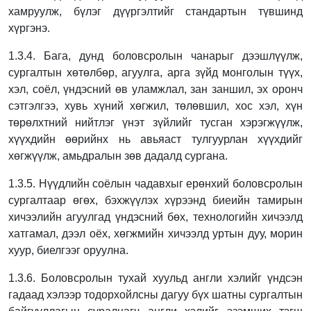
хамруулж, бүлэг дүүргэлтийг
стандартын түвшинд
хүргэнэ.
1.3.4. Бага, дунд боловсролын чанарыг дээшлүүлж,
сургалтын хөтөлбөр, агуулга, арга
зүйд монголын түүх,
хэл, соёл, үндэсний өв уламжлал, зан заншил, эх оронч
сэтгэлгээ, хувь хүний хөгжил, төлөвшил, хос хэл, хүн
төрөлхтний нийтлэг үнэт
зүйлийг тусган хэрэгжүүлж,
хүүхдийн өөрийнх нь авьяаст тулгуурлан хүүхдийг
хөгжүүлж, амьдралын зөв дадалд сургана.
1.3.5. Нүүдлийн соёлын чадавхыг ерөнхий боловсролын
сургалтаар өгөх, бэхжүүлэх
хүрээнд биеийн тамирын
хичээлийн агуулгад үндэсний бөх, технологийн хичээлд
хатгамал, дээл оёх, хөгжмийн хичээлд уртын дуу, морин
хуур, биелгээг оруулна.
1.3.6. Боловсролын тухай хуульд англи хэлийг үндсэн
гадаад хэлээр тодорхойлсны дагуу бүх шатны сургалтын