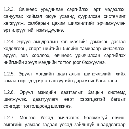
1.2.3. Өвчнөөс урьдчилан сэргийлэх, эрт мэдээлэх,
сануулах хиймэл оюун ухаанд
суурилсан системийг
хөгжүүлж, салбарын цахим шилжилтийг эрчимжүүлэн
эрт
илрүүлгийг нэмэгдүүлнэ.
1.2.4. Эрүүл амьдралын хэв маягийг дэмжсэн дасгал
хөдөлгөөн, спорт, нийтийн биеийн
тамираар хичээллэх,
эрүүл, зөв хооллох, өвчнөөс урьдчилсан сэргийлэх
нийгмийн
эрүүл мэндийн тогтолцоог бэхжүүлнэ.
1.2.5. Эрүүл мэндийн даатгалын шинэчлэлийг хийх
замаар иргэдэд ирэх санхүүгийн
дарамтыг багасгана.
1.2.6. Эрүүл мэндийн даатгалыг багцын системд
шилжүүлж, даатгуулагч өөрт хэрэгцээтэй багцыг
сонгодог тогтолцоонд шилжинэ.
1.2.7. Монгол Улсад эмчлэгдэх боломжгүй өвчин,
эмгэгийн улмаас гадаад улсад зайлшгүй шаардлагаар