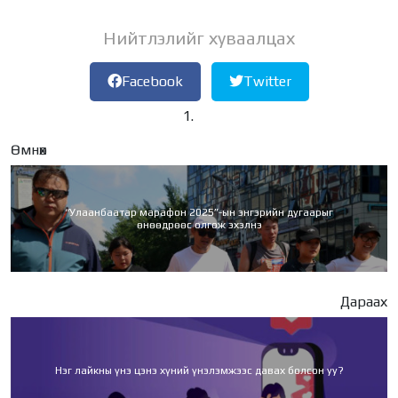
Нийтлэлийг хуваалцах
Facebook
Twitter
Өмнөх
“Улаанбаатар марафон 2025”-ын энгэрийн дугаарыг
өнөөдрөөс олгож эхэлнэ
Дараах
Нэг лайкны үнэ цэнэ хүний үнэлэмжээс давах болсон уу?