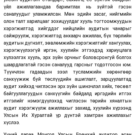
үйл ажиллагаандаа баримтлах нь зүйтэй гэ
сэн
саналуудыг уламжилсан
. Мөн эдийн засаг, нийгмийн
олон талт харилцааг зохицуулдаг хууль тогтоомжуудын
хэрэгжилтэд хийгддэг нийцлийн аудитын чанарыг
сайжруулж, хэрэгжилтэд анхаарч ажиллах, бүх төрлийн
аудитын дүгнэлт, зөвлөмжийн хэрэгжилтийг хангуулах,
хэрэгжүүлээгүй иргэн, хуулийн этгээдэд хариуцлага
хүлээлгэх хууль, эрх зүйн орчныг боловсронгуй болгох
шаардлагатай гэ
сэн саналууд гарсныг тодотгосон юм
.
Түүнчлэн гадаадын зээл тусламжийн хөрөнгөөр
санхүүжиж буй төслүүдийн ашиглалт, зарцуулалтад
аудит хийхэд чиглэсэн эрх зүйн шинэчлэл хийх, төсөвт
байгууллагуудын санхүүгийн байдалд иргэдийн итгэх
итгэлийг нэмэгдүүлэхэд чиглэсэн төрийн хяналтын
аудит хэрэгжүүл
ж ажиллахыг захиад,
хуулийн хүрээнд
Улсын Их Хуралтай үр дүнтэй хамтран ажил
л
ахыг
хүслээ.
Үүний дараа
Монгол Улсын
Е
рөнхий аудитор асан