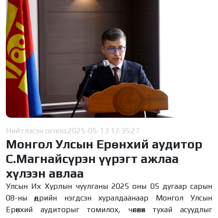
Нийтлэсэн огноо:
2025-05-13 17:35:27
Монгол Улсын Ерөнхий аудитор
С.Магнайсүрэн үүрэгт ажлаа
хүлээн авлаа
Улсын Их Хурлын чуулганы 2025 оны 05 дугаар сарын
08-ны өдрийн нэгдсэн хуралдаанаар Монгол Улсын
Ерөнхий аудиторыг томилох, чөлөөлөх тухай асуудлыг