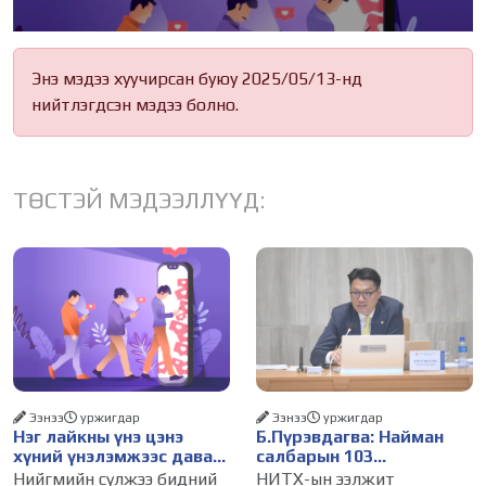
Энэ мэдээ хуучирсан буюу 2025/05/13-нд
нийтлэгдсэн мэдээ болно.
ТӨСТЭЙ МЭДЭЭЛЛҮҮД:
Ээнээ
уржигдар
Ээнээ
уржигдар
Нэг лайкны үнэ цэнэ
Б.Пүрэвдагва: Найман
хүний үнэлэмжээс давах
салбарын 103
болсон уу?
үйлчилгээний
Нийгмийн сүлжээ бидний
НИТХ-ын ээлжит