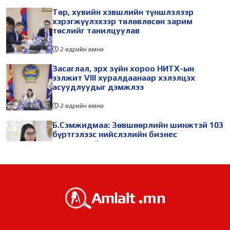
Төр, хувийн хэвшлийн түншлэлээр
хэрэгжүүлэхээр төлөвлөсөн зарим
төслийг танилцуулав
2 өдрийн өмнө
Засаглал, эрх зүйн хороо НИТХ-ын
ээлжит VIII хуралдаанаар хэлэлцэх
асуудлуудыг дэмжлээ
2 өдрийн өмнө
Б.Сэмжидмаа: Зөвшөөрлийн шинжтэй 103
бүртгэлээс нийслэлийн бизнес
эрхлэгчдийг чөлөөллөө
2 өдрийн өмнө
ТБХ 67 асуудал хэлэлцэж, нийслэлийн
төсвийн талаарх ерөнхий хяналтын
сонсгол зохион байгуулсан байна
2 өдрийн өмнө