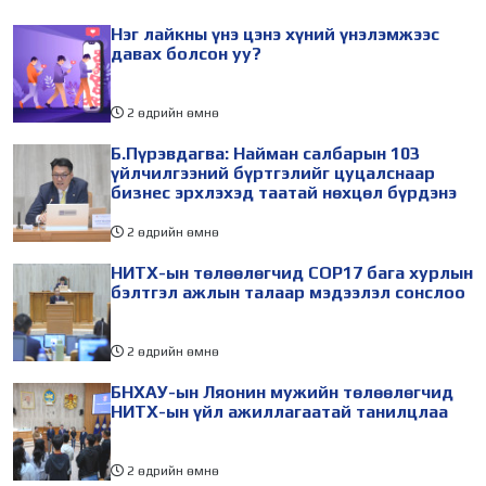
Үүнтэй холбогдуулан
хийж буй танилцах
Нэг лайкны үнэ цэнэ хүний үнэлэмжээс
Нийслэлийн
айлчлалынхаа хүрээнд
давах болсон уу?
2 өдрийн өмнө
Б.Пүрэвдагва: Найман салбарын 103
үйлчилгээний бүртгэлийг цуцалснаар
бизнес эрхлэхэд таатай нөхцөл бүрдэнэ
2 өдрийн өмнө
НИТХ-ын төлөөлөгчид COP17 бага хурлын
бэлтгэл ажлын талаар мэдээлэл сонслоо
2 өдрийн өмнө
БНХАУ-ын Ляонин мужийн төлөөлөгчид
НИТХ-ын үйл ажиллагаатай танилцлаа
2 өдрийн өмнө