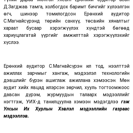
Д.Загджав тамга
,
холбогдох баримт бичгийг хүлээлгэн
өгч, шинэ
эр
томилогдсон
Е
рөнхий аудитор
С.Магнайсүрэнд төрийн санхүү, төсвийн хяналтыг
хараат бусаар хэрэгжүүлэх хүндтэй бөгөөд
хариуцлагатай үүргийг амжилттай хэрэгжүүлэхийг
хүслээ.
Ерөнхий аудитор С.Магнайсүрэн ил тод, нээлттэй
ажиллах зарчмыг хангаж, мэдээлэл технологийн
дэвшлийг бүрэн ашиглаж ажиллана
хэмээсэн
. Мөн
аудит хийх явцад илэрсэн зөрчил, хууль тогтоомжоос
давсан дүрэм, журмуудын талаарх мэдээллийг
нэгтгэж, УИХ-д танилцуул
на хэмээн мэдэгдлээ
гэж
Улсын Их Хурлын Хэвлэл мэдээллийн газраас
мэдээллэв.