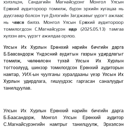
хэлэлцэн, Сандагийн Магнайсүрэнг Монгол Улсын
Ерөнхий аудитороор томилж, бүрэн эрхийн хугацаа нь
дуусгавар болсон тул Дэлэгийн Загджавыг үүрэгт ажлаас
нь чөлөөлсөн билээ. Монгол Улсын Ерөнхий аудитороор
томилогдсон С.Магнайсүрэн өнөөдөр (2025.05.13) тамгаа
хүлээн авч, үүрэгт ажилдаа орлоо.
Улсын Их Хурлын Ерөнхий нарийн бичгийн дарга
Б.Баасандорж
Үндэсний
а
удитын газрын удирдлагыг
томилж, чөлөөлсөн
тухай
Улсын Их Хурлын
тогтоолууд
,
шинээр томилогд
сон Е
рөнхий аудиторын
Улсын Их
намтар, УИХ-ын чуулганы хуралдааны үеэр
Хурлын
удирдлага, гишүүдээс гаргасан саналуудыг
танилцуулав.
Улсын Их Хурлын Ерөнхий нарийн бичгийн дарга
Б.Баасандорж
,
Монгол Улсын
Е
рөнхий аудитор
Э
рхэлсэн
С.Магнайсүрэнгийн намтрыг танилцуулж,