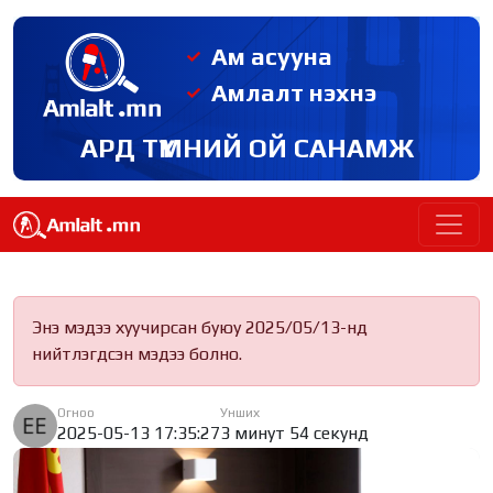
Ам асууна
Амлалт нэхнэ
АРД ТҮМНИЙ ОЙ САНАМЖ
Энэ мэдээ хуучирсан буюу 2025/05/13-нд
нийтлэгдсэн мэдээ болно.
Огноо
Унших
2025-05-13 17:35:27
3 минут 54 секунд