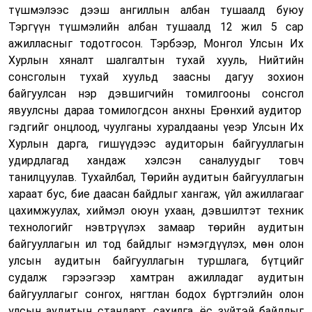
түшмэлээс дээш ангиллын албан тушаалд буюу
Тэргүүн түшмэлийн албан тушаалд 12 жил 5 сар
ажилласн
ыг тодотгосон. Тэрбээр,
Монгол Улсын Их
Хурлын хяналт шалгалтын тухай хууль, Нийтийн
сонсголын тухай хуульд заасны дагуу
зохион
байгуулсан
нэр дэвшигчийн томилгооны сонсгол
явуулсны дараа томилогдсон
анхны
Е
рөнхий аудитор
гэдгийг онцло
од,
чуулганы хуралдаан
ы үеэр
Улсын Их
Хурлын дарга
,
гишүүдээс аудиторын байгууллаг
ын
удирдлагад
хандаж хэлсэн саналуудыг товч
танилцуулав. Тухайлбал, Төрийн аудитын байгууллагын
хараат бус
, бие даасан
байдлыг хангаж, үйл ажиллагааг
цахимжуулах, хиймэл оюун ухаан, дэвшилтэт техник
технологийг нэвтрүүлэх замаар төрийн аудитын
байгууллагын ил тод байдлыг нэмэгдүүлэх, мөн олон
улсын аудитын байгууллагын туршлага, бүтцийг
судалж гэрээгээр хамтран ажилладаг аудитын
байгууллагыг сонгох, нягтлан бодох бүртгэлийн олон
улсын аудитын стандарт, сахилга, ёс зүйтэй байдлыг