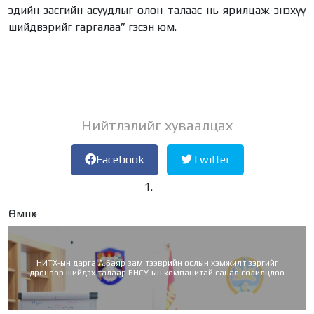
эдийн засгийн асуудлыг олон талаас нь ярилцаж энэхүү
шийдвэрийг гаргалаа” гэсэн юм.
Нийтлэлийг хуваалцах
Facebook
Twitter
Өмнөх
НИТХ-ын дарга А.Баяр зам тээврийн ослын хэмжилт зэргийг
дроноор шийдэх талаар БНСУ-ын компанитай санал солилцлоо