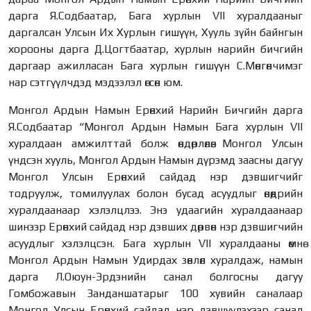
дарга Я.Содбаатар, Бага хурлын VII хуралдааныг
даргалсан Улсын Их Хурлын гишүүн, Хууль зүйн байнгын
хорооны дарга Д.Цогтбаатар, хурлын нарийн бичгийн
даргаар ажилласан Бага хурлын гишүүн С.Мөнгөнчимэг
нар сэтгүүлчдэд мэдээлэл өгсөн юм.
Монгол Ардын Намын Ерөнхий Нарийн Бичгийн дарга
Я.Содбаатар “Монгол Ардын Намын Бага хурлын VII
хуралдаан амжилттай болж өндөрлөлөө. Монгол Улсын
үндсэн хууль, Монгол Ардын Намын дүрэмд заасны дагуу
Монгол Улсын Ерөнхий сайдад нэр дэвшигчийг
тодруулж, томилуулах болон бусад асуудлыг өнөөдрийн
хуралдаанаар хэлэлцлээ. Энэ удаагийн хуралдаанаар
шинээр Ерөнхий сайдад нэр дэвших дөрвөн нэр дэвшигчийн
асуудлыг хэлэлцсэн. Бага хурлын VII хуралдааны өмнө
Монгол Ардын Намын Удирдах зөвлөл хуралдаж, намын
дарга Л.Оюун-Эрдэнийн санал болгосны дагуу
Гомбожавын Занданшатарыг 100 хувийн саналаар
Монгол Улсын Ерөнхий сайдад нэр дэвшүүлэхээр санал