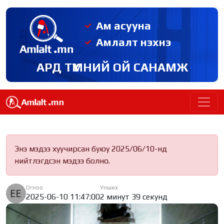
Ам асууна
Амлалт нэхнэ
АРД ТҮМНИЙ ОЙ САНАМЖ
Энэ мэдээ хуучирсан буюу 2025/06/10-нд
нийтлэгдсэн мэдээ болно.
Огноо
Унших
2025-06-10 11:47:00
2 минут 39 секунд