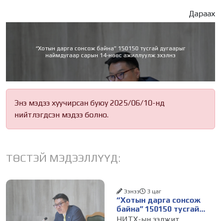
Дараах
“Хотын дарга сонсож байна” 150150 тусгай дугаарыг
наймдугаар сарын 14-нөөс ажиллуулж эхэлнэ
Энэ мэдээ хуучирсан буюу 2025/06/10-нд
нийтлэгдсэн мэдээ болно.
ТӨСТЭЙ МЭДЭЭЛЛҮҮД:
Ээнээ
3 цаг
“Хотын дарга сонсож
байна” 150150 тусгай
дугаарыг наймдугаар
НИТХ-ын ээлжит