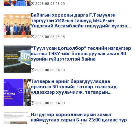
2026-08-06
16:29
Байнгын хорооны дарга Г.Тэмүүлэн
тэргүүтэй УИХ-ын гишүүд БНСУ-ын
Үндэсний Ассамблейн гишүүдийг хүлээн
авч уулзав
2026-08-06
16:23
“Туул усан цогцолбор” төслийн нэгдүгээр
шатны ТЭЗҮ-ийг боловсруулах ажил 90
хувийн гүйцэтгэлтэй байна
2026-08-06
14:13
Татварын өрийг барагдуулахдаа
орлогын 30 хувийг татвар төлөгчид
үлдээхээр хуульчилж, татварын
тайлангаа залруулах хугацааг хоёр жил
болгон сунгажээ
2026-08-06
14:08
Нэгдүгээр хорооллын арын замыг
наймдугаар сарын 6-ны 23:00 цагаас түр
хааж, борооны ус зайлуулах шугамын
хөндлөн сэтэлгээ хийнэ