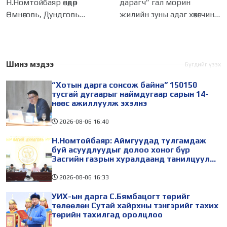
Н.Номтойбаяр өнөөдөр
дарагч” гал морин
газрын хуралдаанд
тахилгад оролцлоо
Өмнөговь, Дундговь
жилийн зуны адаг хөхөгчин
танилцуулж,
шийдвэрлүүлнэ
аймагт ажиллалаа. Ерөнхий
хонь сарын 23-ны өлзий
сайдын 10 дугаар албан
дэмбэрэлтэй өдөр
даалгавар, Улсын Онцгой
/2026.08.06/ Сутай
комиссын даргын 3 дугаар
хайрхны тэнгэрийг тайх
Шинэ мэдээ
Бүгдийг үзэх
тушаалын хүрээнд
төрийн тахилга боллоо.
“Хотын дарга сонсож байна” 150150
Өмнөговь аймагт
Монгол
тусгай дугаарыг наймдугаар сарын 14-
нөөс ажиллуулж эхэлнэ
2026-08-06
16:40
Н.Номтойбаяр: Аймгуудад тулгамдаж
буй асуудлуудыг долоо хоног бүр
Засгийн газрын хуралдаанд танилцуулж,
шийдвэрлүүлнэ
2026-08-06
16:33
УИХ-ын дарга С.Бямбацогт төрийг
төлөөлөн Сутай хайрхны тэнгэрийг тахих
төрийн тахилгад оролцлоо