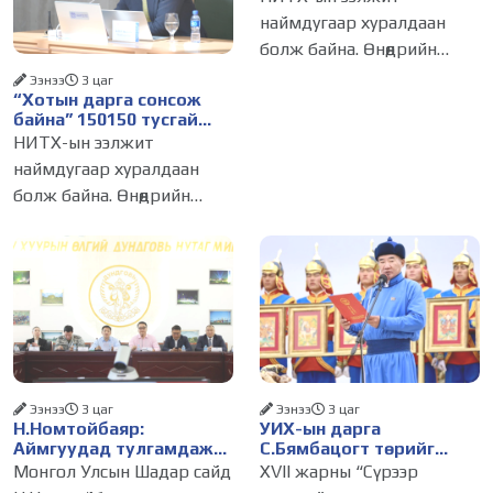
сарын 14-нөөс
наймдугаар хуралдаан
ажиллуулж эхэлнэ
болж байна. Өнөөдрийн
хуралдаанаар нийслэлийн
Ээнээ
3 цаг
“Хотын дарга сонсож
нутгийн захиргааны
байна” 150150 тусгай
байгууллага, албан
дугаарыг наймдугаар
НИТХ-ын ээлжит
тушаалтанд 2025, 2026
сарын 14-нөөс
наймдугаар хуралдаан
ажиллуулж эхэлнэ
оны эхний хагас жилийн
болж байна. Өнөөдрийн
байдлаар иргэдээс ирсэн
хуралдаанаар нийслэлийн
өргөдөл,
нутгийн захиргааны
байгууллага, албан
тушаалтанд 2025, 2026
оны эхний хагас жилийн
байдлаар иргэдээс ирсэн
өргөдөл,
Ээнээ
3 цаг
Ээнээ
3 цаг
Н.Номтойбаяр:
УИХ-ын дарга
Аймгуудад тулгамдаж
С.Бямбацогт төрийг
буй асуудлуудыг долоо
төлөөлөн Сутай хайрхны
Монгол Улсын Шадар сайд
XVII жарны “Сүрээр
хоног бүр Засгийн
тэнгэрийг тахих төрийн