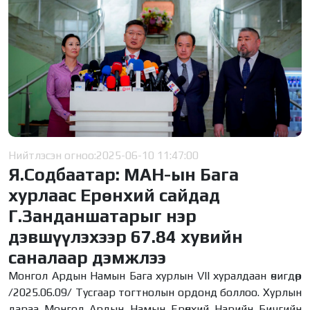
Нийтлэсэн огноо:
2025-06-10 11:47:00
Я.Содбаатар: МАН-ын Бага
хурлаас Ерөнхий сайдад
Г.Занданшатарыг нэр
дэвшүүлэхээр 67.84 хувийн
саналаар дэмжлээ
Монгол Ардын Намын Бага хурлын VII хуралдаан өчигдөр
/2025.06.09/ Тусгаар тогтнолын ордонд боллоо. Хурлын
дараа Монгол Ардын Намын Ерөнхий Нарийн Бичгийн