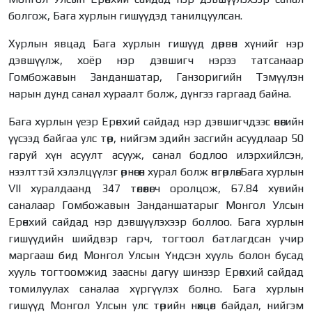
болгож, Бага хурлын гишүүдэд танилцуулсан.
Хурлын явцад Бага хурлын гишүүд дөрвөн хүнийг нэр
дэвшүүлж, хоёр нэр дэвшигч нэрээ татсанаар
Гомбожавын Занданшатар, Ганзоригийн Тэмүүлэн
нарын дунд санал хураалт болж, дүнгээ гаргаад байна.
Бага хурлын үеэр Ерөнхий сайдад нэр дэвшигчдээс өнөөгийн
үүсээд байгаа улс төр, нийгэм эдийн засгийн асуудлаар 50
гаруй хүн асуулт асууж, санал бодлоо илэрхийлсэн,
нээлттэй хэлэлцүүлэг өрнөсөн хурал болж өнгөрлөө. Бага хурлын
VII хуралдаанд 347 төлөөлөгч оролцож, 67.84 хувийн
саналаар Гомбожавын Занданшатарыг Монгол Улсын
Ерөнхий сайдад нэр дэвшүүлэхээр боллоо. Бага хурлын
гишүүдийн шийдвэр гарч, тогтоол батлагдсан учир
маргааш бид Монгол Улсын Үндсэн хууль болон бусад
хууль тогтоомжид заасны дагуу шинээр Ерөнхий сайдад
томилуулах саналаа хүргүүлэх болно. Бага хурлын
гишүүд Монгол Улсын улс төрийн нөхцөл байдал, нийгэм