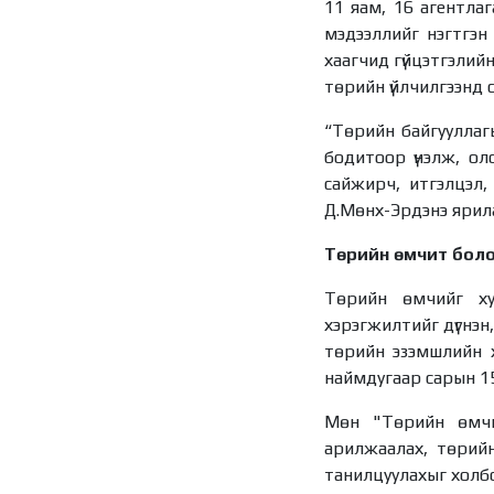
11 яам, 16 агентлаг
мэдээллийг нэгтгэн
хаагчид гүйцэтгэлийн 
төрийн үйлчилгээнд с
“Төрийн байгууллагы
бодитоор үнэлж, оло
сайжирч, итгэлцэл,
Д.Мөнх-Эрдэнэ ярил
Төрийн өмчит боло
Төрийн өмчийг ху
хэрэгжилтийг дүгнэн
төрийн эзэмшлийн х
наймдугаар сарын 15
Мөн "Төрийн өмчи
арилжаалах, төрийн
танилцуулахыг холб