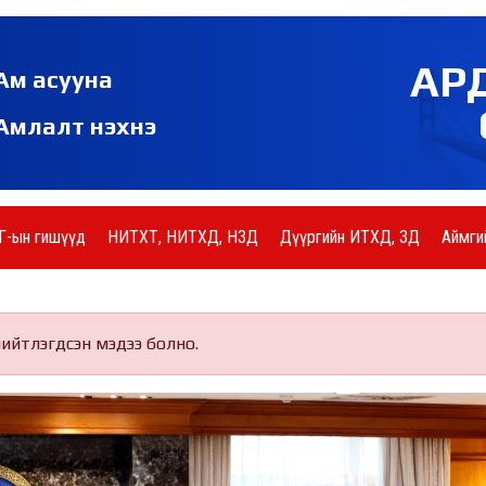
АР
Ам асууна
Амлалт нэхнэ
Г-ын гишүүд
НИТХТ, НИТХД, НЗД
Дүүргийн ИТХД, ЗД
Аймги
нийтлэгдсэн мэдээ болно.