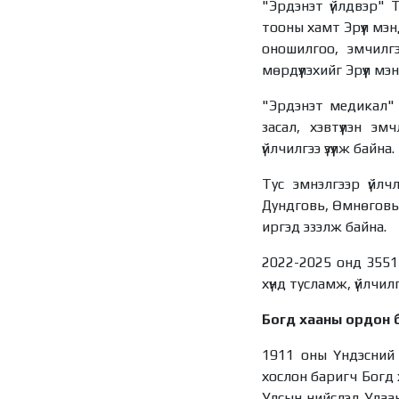
"Эрдэнэт үйлдвэр"
тооны хамт Эрүүл мэ
оношилгоо, эмчилгэ
мөрдүүлэхийг Эрүүл м
"Эрдэнэт медикал" 
засал, хэвтүүлэн э
үйлчилгээ үзүүлж байна.
Тус эмнэлгээр үйлч
Дундговь, Өмнөговь,
иргэд эзэлж байна.
2022-2025 онд 3551 
хүнд тусламж, үйлчилгээ
Богд хааны ордон б
1911 оны Үндэсний 
хослон баригч Богд 
Улсын нийслэл Улаан