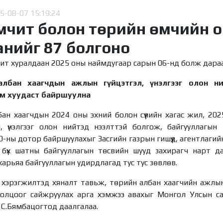
5-08-07 15:19:24
мчит болон төрийн өмчийн 
анийг 87 болгоно
ит хуралдаан 2025 оны наймдугаар сарын 06-нд болж дараах
лбан хаагчдын ажлын гүйцэтгэл, үнэлгээг олон ни
им хуудаст байршуулна
ан хаагчдын 2024 оны эхний болон сүүлийн хагас жил, 20
н, үнэлгээг олон нийтэд нээлттэй болгож, байгууллагы
-ны дотор байршуулахыг Засгийн газрын гишүүд, агентлагий
 бүх шатны байгууллагын төсвийн шууд захирагч нарт д
 харьяа байгууллагын удирдлагад тус тус зөвлөв.
хэрэгжилтэд хяналт тавьж, төрийн албан хаагчийн ажлын гү
толцоог сайжруулах арга хэмжээ авахыг Монгол Улсын са
 С.Бямбацогтод даалгалаа.