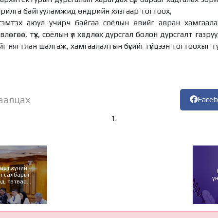
арилга байгууламжид өндрийн хязгаар тогтоох,
 гэмтэх аюул учирч байгаа соёлын өвийг авран хамгаалах
лөгөө, түүх, соёлын үл хөдлөх дурсгал болон дурсгалт газруу
г нягтлан шалгаж, хамгаалалтын бүсийг гүйцээн тогтоохыг тус 
аалцах
Face
н салбарыг
ү
эд, татвар
 тусгахыг
ов