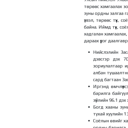
төрөөс хамгаалах зо
зуны ордны залгаа г
үзвэл, төрөөс түүх, 
байна. Иймд түүх, с
хадгалан хамгаалах,
дараах үүрэг даалгав
Нийслэлийн Зас
дэвсгэр дэх 7
зориулалтаар и
албан тушаалтны
сард багтаан За
Иргэнд өмчлүүл
барилга байгуу
зүйлийн 96.1 дэх 
Богд хааны зун
тухай хуулийн 13
Соёлын өвийг хам
ордны барилга, 