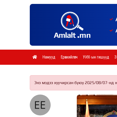
Намууд
Ерөнхийлөгч
УИХ-ын гишүүд
З
Энэ мэдээ хуучирсан буюу 2025/08/07-нд 