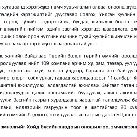
хугацаанд хэрэгжүүлсэн өмч хувьчлалын алдаа, оноонд дүгн
лэлүүдийн хэрэгжилтийг дуусгавар болгох, Үндсэн хуулийн 
й төрөл, зүйлийг тодорхойлж, бусдад шилжүүлэх болон 
аг өнөөгийн нийгэм, эдийн засгийн хэрэгцээ шаардлага, о
өрийн болон орон нутгийн өмчийн тухай хуулийг шинэчлэн 
лах замаар хэрэгжүүлэх шаардлагатай үзлээ.
гас жилийн байдлаар Төрийн болон төрийн өмчийн оролц
олцуулаад нийт 109 компани эрчим хүч, зам, тээвэр, уул уурх
үнс, хөдөө аж ахуй, хөнгөн үйлдвэр, барилга хот байгуул
мир, спорт, соёл урлаг, гадаад харилцаа зэрэг 11 салбарт ү
игтай ажиллуулах, алдагдалтай ажиллаж байгааг татан буу
дирдлагуудын цалин хангамжийг бууруулах, ашигт ажилл
уулж Засгийн газрын хуралдаанд яаралтай танилцуулж бат
ани, үйлдвэрийн газруудын тоог үе шаттайгаар 20 ху
йн өмчийн бодлого, зохицуулалтын газрын дарга Б.Цэнгэл 
 эмнэлгийг Хойд бүсийн хавдрын оношилгоо, эмчилгээн