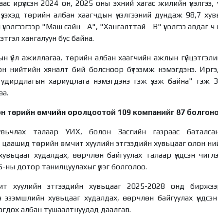
аас ирүүлсэн 2024 он, 2025 оны эхний хагас жилийн үнэлгэ
 үзэхэд төрийн албан хаагчдын үнэлгээний дундаж 98,7 ху
үнэлгээгээр "Маш сайн - А", "Xангалттай - В" үнэлгээ авдаг ч 
этгэл хангалуун бус байна.
н үйл ажиллагаа, төрийн албан хаагчийн ажлын гүйцэтгэлий
н нийтийн хяналт бий болсноор бүтээмж нэмэгдэнэ. Иргэдэд
 удирдлагын хариуцлага нэмэгдэнэ гэж үзэж байна" гэж З
аа.
н төрийн өмчийн оролцоотой 109 компанийг 87 болгон
вьчлах талаар УИХ, болон Засгийн газраас баталсан 
, цаашид төрийн өмчит хуулийн этгээдийн хувьцааг олон ни
увьцааг худалдах, өөрчлөн байгуулах талаар үндсэн чигл
-ны дотор танилцуулахыг үүрэг болголоо.
т хуулийн этгээдийн хувьцааг 2025-2028 онд биржээ
 эзэмшлийн хувьцааг худалдах, өөрчлөн байгуулах үндсэн
огдох албан тушаалтнуудад даалгав.