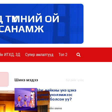
Д ТҮМНИЙ ОЙ
САНАМЖ
йн ИТХД, ЗД
Супер амлалтууд
Топ 20 ААН
Шинэ мэдээ
Бүгдийг үзэх
Нэг лайкны үнэ цэнэ
хүний үнэлэмжээс
давах болсон уу?
2 өдрийн өмнө