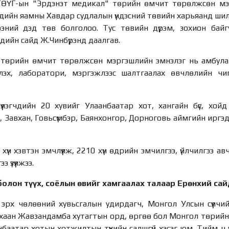
 ТӨҮГ-ын "Эрдэнэт медикал" төрийн өмчит төрөлжсөн мэ
ндийн яамны Хавдар судлалын үндэсний төвийн харьяанд шил
эний дэд төв болголоо. Тус төвийн дүрэм, зохион байг
эндийн сайд Ж.Чинбүрэнд даалгав.
төрийн өмчит төрөлжсөн мэргэшлийн эмнэлэг нь амбулат
мчлэх, лаборатори, мэргэжлээс шалтгаалах өвчлөлийн ч
лүүлэгчдийн 20 хувийг Улаанбаатар хот, хангайн бүс, хой
 Завхан, Говьсүмбэр, Баянхонгор, Дорноговь аймгийн иргэд
хүн хэвтэн эмчлүүлж, 2210 хүн өдрийн эмчилгээ, үйлчилгээ а
 үзүүлжээ.
олон түүх, соёлын өвийг хамгаалах талаар Ерөнхий сай
эрх чөлөөний хувьсгалын удирдагч, Монгол Улсын сүүлчий
хаан Жавзандамба хутагтын орд, өргөө бол Монгол төрийн тү
баатар хотын хотжилтын түүхийн салшгүй хэсэг юм. Тийм ч