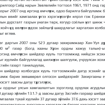
рилгоор Сайд нарын Зөвлөлийн тогтоол 1961, 1971 онд гар
азрыг 2007 онд иргэнд өмчлүүлж, одоо барилга байгууламж 
соёлын өвийг хамгаалах үүргээ хэрэгжүүлээгүйн илрэл гэж Ерөн
оёлын дурсгалт газрын унаган төрх, язгуур соёлын үнэт шинж 
 хойч үед өвлүүлэн үлдээх зайлшгүй шаардлагыг харгалзан хол
рыг өглөө.
аг даргын 2007 оны 523 дугаар захирамжаар Хан-Уул дүү
2
00 м
газар (Богд хааны Хүрэн ордны хажуу талын)-ыг
ргэнд өмчлүүлсэн шийдвэр хууль тогтоомжид нийцсэн эсэх
г хуулийн байгууллагад шилжүүлэн шалгуулж, учруулсан хохир
сгийн газарт танилцуулах,
сэн шийдвэр холбогдох хууль тогтоомжийн дагуу эсэхийг ш
ламж барих зөвшөөрөл олгосон шийдвэрийг Захиргааны е
хэсэгт заасны дагуу түдгэлзүүлэх,
ы ордныг улсын хамгаалалтын зэрэглэлд оруулах асуудлы
 дугаар зүйлийн 13.1.7-д заасны дагуу Засгийн газраар шийдвэ
гаалах тухай хуулийн 37 дугаар зүйлийн 37.6 дахь хэсэгт за
архитектурын дурсгалын харагдах сүр барааг хадгалах зори