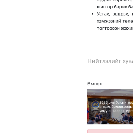
шинээр барих б
Устах, эвдрэх,
хэмжээний төлөв
тогтоосон эсэхий
Нийтлэлийг хув
Өмнөх
2026 оны Улсын төсөвт хүний
хөгжил, боловсролы
илүү анхаарах, ирг
төлөгчдийн саналыг
үүрэг болг