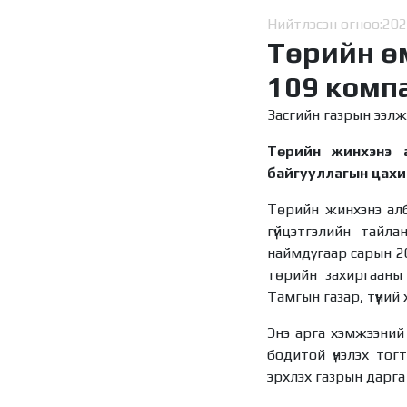
Нийтлэсэн огноо:
202
Төрийн ө
109 комп
Засгийн газрын ээлж
Төрийн жинхэнэ а
байгууллагын цах
Төрийн жинхэнэ алб
гүйцэтгэлийн тайла
наймдугаар сарын 20
төрийн захиргааны
Тамгын газар, түүний
Энэ арга хэмжээний 
бодитой үнэлэх тог
эрхлэх газрын дарга