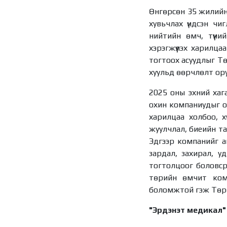
Өнгөрсөн 35 жилийн 
хувьчлах үндсэн чиг
нийтийн өмч, түүни
хэрэгжүүлэх харилца
тогтоох асуудлыг Т
хуульд өөрчлөлт оруу
2025 оны эхний ха
охин компаниудыг ор
харилцаа холбоо, х
жуулчлал, биеийн та
Эдгээр компанийг аш
зардал, захирал, у
тогтолцоог боловср
төрийн өмчит комп
боломжтой гэж Төри
"Эрдэнэт медикал"