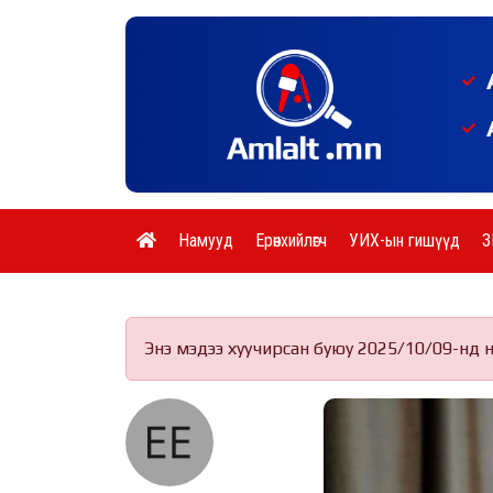
Намууд
Ерөнхийлөгч
УИХ-ын гишүүд
З
Энэ мэдээ хуучирсан буюу 2025/10/09-нд 