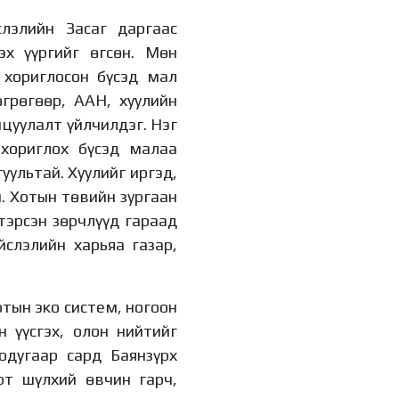
УИХ-ын гишүүн
Б.Мөнхсоёл “Нээлттэй
лэлийн Засаг даргаас
парламент“ танхимд
эх үүргийг өгсөн. Мөн
ажиллаж, иргэдтэй
уулзлаа
10 цагийн өмнө
 хориглосон бүсэд мал
грөгөөр, ААН, хуулийн
“Хотын дарга сонсож
байна” 150150 тусгай
цуулалт үйлчилдэг. Нэг
дугаарыг наймдугаар
хориглох бүсэд малаа
сарын 14-нөөс
ажиллуулж эхэлнэ
1 өдрийн өмнө
гуультай. Хуулийг иргэд,
й. Хотын төвийн зургаан
Н.Номтойбаяр:
Аймгуудад тулгамдаж
тэрсэн зөрчлүүд гараад
буй асуудлуудыг
йслэлийн харьяа газар,
долоо хоног бүр
Засгийн газрын
1 өдрийн өмнө
хуралдаанд
танилцуулж,
УИХ-ын дарга
отын эко систем, ногоон
шийдвэрлүүлнэ
С.Бямбацогт төрийг
 үүсгэх, олон нийтийг
төлөөлөн Сутай
хайрхны тэнгэрийг
одугаар сард Баянзүрх
тахих төрийн тахилгад
1 өдрийн өмнө
рт шүлхий өвчин гарч,
оролцлоо
Байнгын хорооны