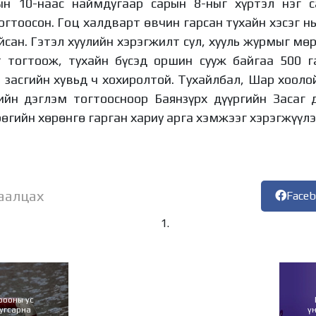
ын 10-наас наймдугаар сарын 8-ныг хүртэл нэг 
гтоосон. Гоц халдварт өвчин гарсан тухайн хэсэг н
йсан. Гэтэл хуулийн хэрэгжилт сул, хууль журмыг м
т тогтоож, тухайн бүсэд оршин сууж байгаа 500 г
н засгийн хувьд ч хохиролтой. Тухайлбал, Шар хоол
ийн дэглэм тогтоосноор Баянзүрх дүүргийн Засаг 
рөгийн хөрөнгө гарган хариу арга хэмжээг хэрэгжүүл
аалцах
Face
рооны ус
 угсарна
ү