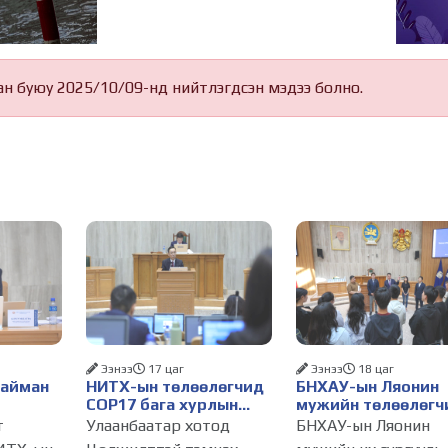
ан буюу 2025/10/09-нд нийтлэгдсэн мэдээ болно.
Ээнээ
17 цаг
Ээнээ
18 цаг
Найман
НИТХ-ын төлөөлөгчид
БНХАУ-ын Ляонин
COP17 бага хурлын
мужийн төлөөлөгч
бэлтгэл ажлын талаар
НИТХ-ын үйл
т
Улаанбаатар хотод
БНХАУ-ын Ляонин
алснаар
мэдээлэл сонслоо
ажиллагаатай