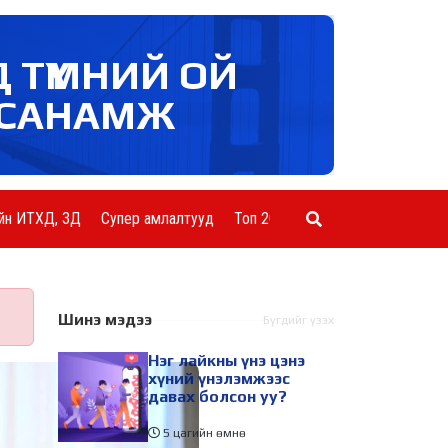
Д ТҮМНИЙ ОЙ
САНАМЖ
йн ИТХД, ЗД
Супер амлалтууд
Топ 20 ААН
Шинэ мэдээ
Бүгдийг үзэх
Нэг лайкны үнэ цэнэ
хүний үнэлэмжээс
давах болсон уу?
5 цагийн өмнө