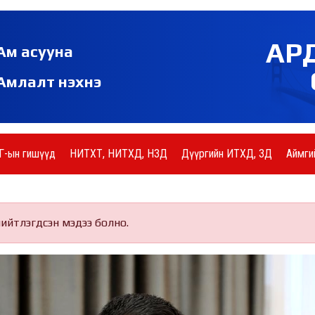
АР
Ам асууна
Амлалт нэхнэ
Г-ын гишүүд
НИТХТ, НИТХД, НЗД
Дүүргийн ИТХД, ЗД
Аймги
нийтлэгдсэн мэдээ болно.