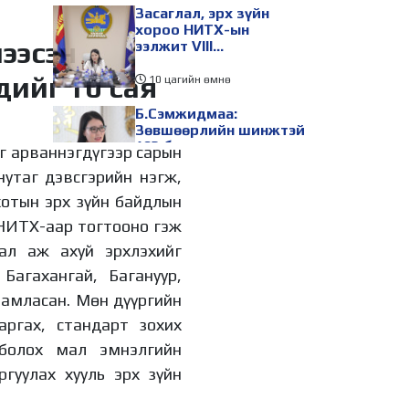
Засаглал, эрх зүйн
хороо НИТХ-ын
чээсэн
ээлжит VIII
хуралдаанаар
дийг 10 сая
хэлэлцэх асуудлуудыг
10 цагийн өмнө
дэмжлээ
Б.Сэмжидмаа:
Зөвшөөрлийн шинжтэй
103 бүртгэлээс
г арваннэгдүгээр сарын
нийслэлийн бизнес
нутаг дэвсгэрийн нэгж,
эрхлэгчдийг
10 цагийн өмнө
чөлөөллөө
хотын эрх зүйн байдлын
ТБХ 67 асуудал
 НИТХ-аар тогтооно гэж
хэлэлцэж, нийслэлийн
төсвийн талаарх
ал аж ахуй эрхлэхийг
ерөнхий хяналтын
Багахангай, Багануур,
сонсгол зохион
10 цагийн өмнө
байгуулсан байна
рамласан. Мөн дүүргийн
УИХ-ын дарга
аргах, стандарт зохих
С.Бямбацогт төрийг
төлөөлөн Сутай
 болох мал эмнэлгийн
хайрхны тэнгэрийг
ргуулах хууль эрх зүйн
тахих төрийн тахилгад
10 цагийн өмнө
оролцлоо