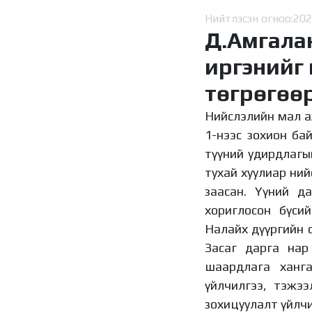
Нийтлэсэн огноо:
202
Д.Амгалан
иргэнийг 
төгрөгөөр
Нийслэлийн мал а
1-нээс зохион ба
түүний удирдлагы
тухай хуулиар ни
заасан. Үүний д
хориглосон бүсий
Налайх дүүргийн 
Засаг дарга нар
шаардлага ханг
үйлчилгээ, тэжээ
зохицуулалт үйлчи