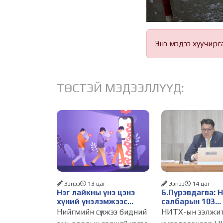
Энэ мэдээ хуучирс
ТӨСТЭЙ МЭДЭЭЛЛҮҮД:
Ээнээ
13 цаг
Ээнээ
14 цаг
Нэг лайкны үнэ цэнэ
Б.Пүрэвдагва: 
хүний үнэлэмжээс
салбарын 103
давах болсон уу?
үйлчилгээний
Нийгмийн сүлжээ бидний
НИТХ-ын ээлжи
бүртгэлийг цуц