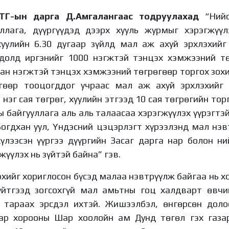
ТГ-ын дарга Д.Амгалангаас тодруулахад
“Нийс
уллага, дүүргүүдэд дээрх хууль журмыг хэрэгжүүл
хуулийн 6.30 дугаар зүйлд мал аж ахуй эрхлэхийг
лдолд иргэнийг 1000 нэгжтэй тэнцэх хэмжээний тө
ган нэгжтэй тэнцэх хэмжээний төгрөгөөр торгох зохи
гөөр тооцогддог учраас мал аж ахуй эрхлэхийг 
 нэг сая төгрөг, хуулийн этгээд 10 сая төгрөгийн тор
 байгууллага аль аль талаасаа хэрэгжүүлэх үүрэгтэ
 Богдхан уул, Үндэсний цэцэрлэгт хүрээлэнд мал нэв
хүлээсэн үүргээ дүүргийн Засаг дарга нар болон ни
жүүлэх нь зүйтэй байна” гэв.
хийг хориглосон бүсэд малаа нэвтрүүлж байгаа нь х
үйтгээд зогсохгүй мал амьтны гоц халдварт өвчин
 тараах эрсдэл ихтэй. Жишээлбэл, өнгөрсөн доло
аар хорооны Шар хоолойн ам Дунд төгөл гэх газа