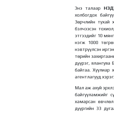
Энэ талаар
НЗД
холбогдох байгу
Зөрчлийн тухай 
бэлчээсэн тохио
этгээдийг 10 мян
нэгж 1000 төгрө
нэвтрүүлсэн иргэн
төрийн захиргааны
дүүрэг, ялангуяа
байгаа. Хуулиар 
агентлагууд хэрэг
Мал аж ахуй эрхлэ
байгууламжийг с
хамарсан өвчлөл
дүүргийн 33 дуг