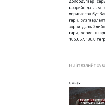
долоодугаар сар
цээрийн дэглэм то
хориглосон бүс ба
гарч, хязгаарлал
зөрчигдсөн. Эдий
гарч, хорио цээр
165,057,190.0 төг
Нийтлэлийг хув
Өмнөх
Ирэх онд 30 км бо
зайлуулах шугам