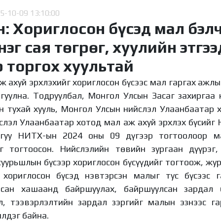
5-10-09 13:10:00
: Хориглосон бүсэд мал бэл
нэг сая төгрөг, хуулийн этгээ
 торгох хуультай
ж ахуй эрхлэхийг хориглосон бүсээс мал гаргах ажлы
йгуулна. Тодруулбал, Монгол Улсын Засаг захиргаа 
н тухай хууль, Монгол Улсын нийслэл Улаанбаатар 
йслэл Улаанбаатар хотод мал аж ахуй эрхлэх бүсийг
агуу НИТХ-ын 2024 оны 09 дүгээр тогтоолоор м
г тогтоосон. Нийслэлийн төвийн зургаан дүүрэг, 
суурьшлын бүсээр хориглосон бүсүүдийг тогтоож, жу
 хориглосон бүсэд нэвтэрсэн малыг тус бүсээс г
асан хашаанд байршуулах, байршуулсан зардал
л, тээвэрлэлтийн зардал зэргийг малын эзнээс га
лдэг байна.