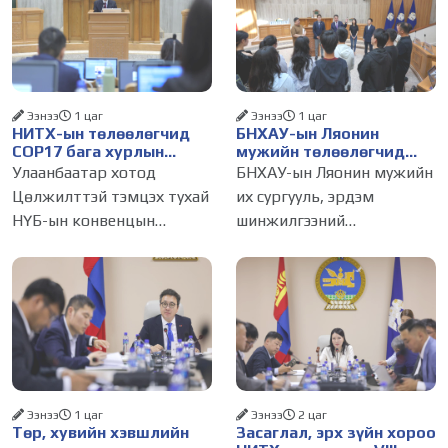
Ээнээ
1 цаг
Ээнээ
1 цаг
НИТХ-ын төлөөлөгчид
БНХАУ-ын Ляонин
COP17 бага хурлын
мужийн төлөөлөгчид
бэлтгэл ажлын талаар
НИТХ-ын үйл
Улаанбаатар хотод
БНХАУ-ын Ляонин мужийн
мэдээлэл сонслоо
ажиллагаатай
Цөлжилттэй тэмцэх тухай
их сургууль, эрдэм
танилцлаа
НҮБ-ын конвенцын
шинжилгээний
Талуудын 17 дугаар бага
байгууллагын эрдэмтэн,
хурал (COP17) 2026 оны 08
судлаач, оюутнууд болон
дугаар сарын 17-28-ны
залуу бизнес эрхлэгчдийн
өдөр зохион
төлөөлөгчид Монгол
байгуулагдана. Үүнтэй
Улсад хийж буй танилцах
холбогдуулан Нийслэлийн
айлчлалынхаа хүрээнд
Ээнээ
1 цаг
Ээнээ
2 цаг
Төр, хувийн хэвшлийн
Засаглал, эрх зүйн хороо