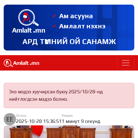
Ам асууна
Амлалт нэхнэ
АРД ТҮМНИЙ ОЙ САНАМЖ
Энэ мэдээ хуучирсан буюу 2025/10/28-нд
нийтлэгдсэн мэдээ болно.
Огноо
Унших
2025-10-28 15:36:51
1 минут 9 секунд