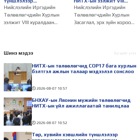
түншлэлээр
НИТХ-ын ээлжит VIII
хэрэгжүүлэхээр
хуралдаанаар хэлэлцэх
Нийслэлийн Иргэдийн
Нийслэлийн Иргэдийн
төлөвлөсөн зарим
асуудлуудыг дэмжлээ
Төлөөлөгчдийн Хурлын
Төлөөлөгчдийн Хурлын
төслийг танилцуулав
ээлжит VIII хуралдаан
Засаглал, эрх зүйн хороо
наймдугаар сарын 06-ны
өнөөдөр (2026.08.03)
өдөр болохтой
хуралдлаа. Хуралдааныг
холбогдуулан Нийслэлийн
НИТХ-ын төлөөлөгч, тус
ИТХ-ын Эдийн засаг,
хорооны дарга
Шинэ мэдээ
Бүгдийг үзэх
төсөв, хөрөнгө
Б.Сэмжидмаа удирдан,
НИТХ-ын төлөөлөгчид COP17 бага хурлын
оруулалтын хороо
НИТХ-ын ээлжит VIII
бэлтгэл ажлын талаар мэдээлэл сонслоо
өнөөдөр (2026.08.03)
2026-08-07
10:57
БНХАУ-ын Ляонин мужийн төлөөлөгчид
НИТХ-ын үйл ажиллагаатай танилцлаа
2026-08-07
10:52
Төр, хувийн хэвшлийн түншлэлээр