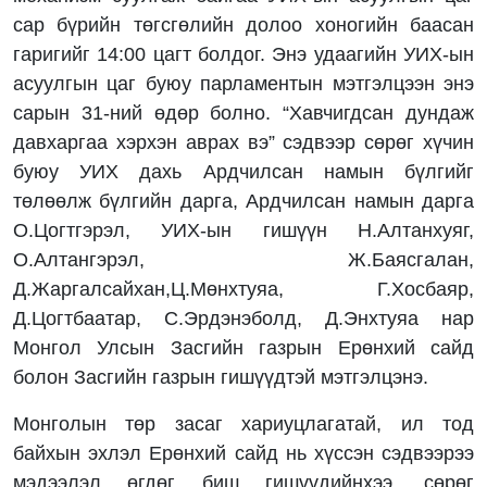
сар бүрийн төгсгөлийн долоо хоногийн баасан
гаригийг 14:00 цагт болдог. Энэ удаагийн УИХ-ын
асуулгын цаг буюу парламентын мэтгэлцээн энэ
сарын 31-ний өдөр болно. “Хавчигдсан дундаж
давхаргаа хэрхэн аврах вэ” сэдвээр сөрөг хүчин
буюу УИХ дахь Ардчилсан намын бүлгийг
төлөөлж бүлгийн дарга, Ардчилсан намын дарга
О.Цогтгэрэл, УИХ-ын гишүүн Н.Алтанхуяг,
О.Алтангэрэл, Ж.Баясгалан,
Д.Жаргалсайхан,Ц.Мөнхтуяа, Г.Хосбаяр,
Д.Цогтбаатар, С.Эрдэнэболд, Д.Энхтуяа нар
Монгол Улсын Засгийн газрын Ерөнхий сайд
болон Засгийн газрын гишүүдтэй мэтгэлцэнэ.
Монголын төр засаг хариуцлагатай, ил тод
байхын эхлэл Ерөнхий сайд нь хүссэн сэдвээрээ
мэдээлэл өгдөг биш гишүүдийнхээ, сөрөг