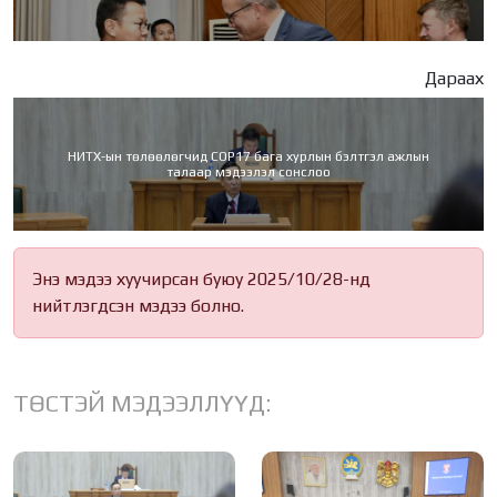
Дараах
НИТХ-ын төлөөлөгчид COP17 бага хурлын бэлтгэл ажлын
талаар мэдээлэл сонслоо
Энэ мэдээ хуучирсан буюу 2025/10/28-нд
нийтлэгдсэн мэдээ болно.
ТӨСТЭЙ МЭДЭЭЛЛҮҮД: