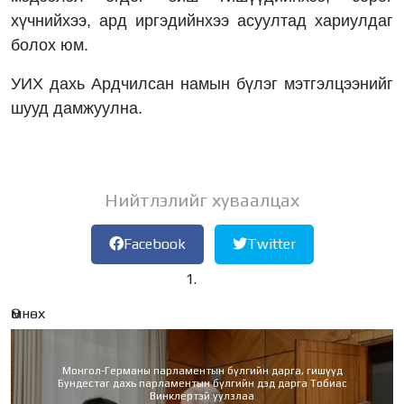
хүчнийхээ, ард иргэдийнхээ асуултад хариулдаг
болох юм.
УИХ дахь Ардчилсан намын бүлэг мэтгэлцээнийг
шууд дамжуулна.
Нийтлэлийг хуваалцах
Facebook
Twitter
Өмнөх
Монгол-Германы парламентын бүлгийн дарга, гишүүд
Бундестаг дахь парламентын бүлгийн дэд дарга Тобиас
Винклертэй уулзлаа