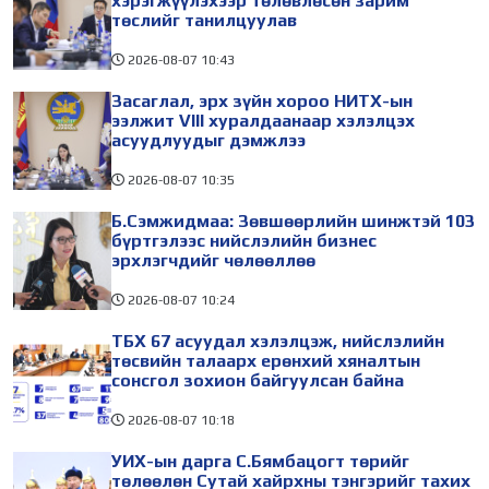
хэрэгжүүлэхээр төлөвлөсөн зарим
төслийг танилцуулав
2026-08-07
10:43
Засаглал, эрх зүйн хороо НИТХ-ын
ээлжит VIII хуралдаанаар хэлэлцэх
асуудлуудыг дэмжлээ
2026-08-07
10:35
Б.Сэмжидмаа: Зөвшөөрлийн шинжтэй 103
бүртгэлээс нийслэлийн бизнес
эрхлэгчдийг чөлөөллөө
2026-08-07
10:24
ТБХ 67 асуудал хэлэлцэж, нийслэлийн
төсвийн талаарх ерөнхий хяналтын
сонсгол зохион байгуулсан байна
2026-08-07
10:18
УИХ-ын дарга С.Бямбацогт төрийг
төлөөлөн Сутай хайрхны тэнгэрийг тахих