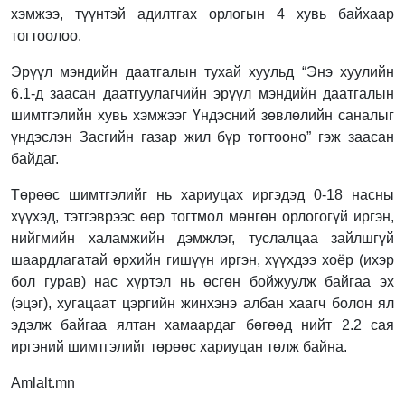
хэмжээ, түүнтэй адилтгах орлогын 4 хувь байхаар
тогтоолоо.
Эрүүл мэндийн даатгалын тухай хуульд “Энэ хуулийн
6.1-д заасан даатгуулагчийн эрүүл мэндийн даатгалын
шимтгэлийн хувь хэмжээг Үндэсний зөвлөлийн саналыг
үндэслэн Засгийн газар жил бүр тогтооно” гэж заасан
байдаг.
Төрөөс шимтгэлийг нь хариуцах иргэдэд 0-18 насны
хүүхэд, тэтгэврээс өөр тогтмол мөнгөн орлогогүй иргэн,
нийгмийн халамжийн дэмжлэг, туслалцаа зайлшгүй
шаардлагатай өрхийн гишүүн иргэн, хүүхдээ хоёр (ихэр
бол гурав) нас хүртэл нь өсгөн бойжуулж байгаа эх
(эцэг), хугацаат цэргийн жинхэнэ албан хаагч болон ял
эдэлж байгаа ялтан хамаардаг бөгөөд нийт 2.2 сая
иргэний шимтгэлийг төрөөс хариуцан төлж байна.
Amlalt.mn