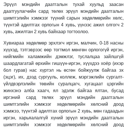
Эрүүл мэндийн даатгалын тухай хуульд заасан
даатгуулагчийн сард төлөх эрүүл мэндийн даатгалын
шимтгэлийн хэмжээг түүний сарын хөдөлмөрийн хөлс,
түүнтэй адилтгах орлогын 4 хувь, үүнээс ажил олгогч 2
хувь, ажилтан 2 хувь байхаар тогтоолоо.
Хувиараа хөдөлмөр эрхлэгч иргэн, малчин, 0-18 насны
хүүхэд, тэтгэврээс өөр тогтмол мөнгөн орлогогүй иргэн,
нийгмийн халамжийн дэмжлэг, туслалцаа зайлшгүй
шаардлагатай өрхийн гишүүн-иргэн, хүүхдээ хоёр (ихэр
бол гурав) нас хүртэл нь өсгөн бойжуулж байгаа эх
(эцэг), их, дээд сургууль, коллеж, мэргэжлийн сургалт-
үйлдвэрлэлийн төвийн суралцагч, хугацаат цэргийн
жинхэнэ алба хаагч, ял эдэлж байгаа ялтан, бусад
иргэний сард төлөх эрүүл мэндийн даатгалын
шимтгэлийн хэмжээг хөдөлмөрийн хөлсний доод
хэмжээ, түүнтэй адилтгах орлогын 2 хувь, мөн гадаадын
иргэн, харьяалалгүй хүний эрүүл мэндийн даатгалын
шимтгэлийн хэмжээг хөдөлмөрийн хөлсний доод