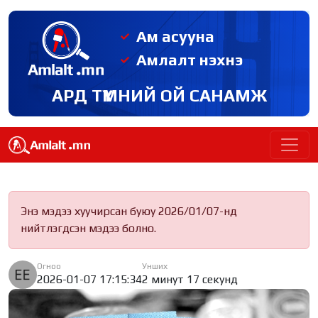
Ам асууна
Амлалт нэхнэ
АРД ТҮМНИЙ ОЙ САНАМЖ
Энэ мэдээ хуучирсан буюу 2026/01/07-нд
нийтлэгдсэн мэдээ болно.
Огноо
Унших
2026-01-07 17:15:34
2 минут 17 секунд