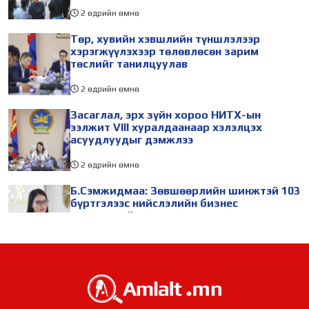
2 өдрийн өмнө
Төр, хувийн хэвшлийн түншлэлээр
хэрэгжүүлэхээр төлөвлөсөн зарим
төслийг танилцуулав
2 өдрийн өмнө
Засаглал, эрх зүйн хороо НИТХ-ын
ээлжит VIII хуралдаанаар хэлэлцэх
асуудлуудыг дэмжлээ
2 өдрийн өмнө
Б.Сэмжидмаа: Зөвшөөрлийн шинжтэй 103
бүртгэлээс нийслэлийн бизнес
эрхлэгчдийг чөлөөллөө
2 өдрийн өмнө
ТБХ 67 асуудал хэлэлцэж, нийслэлийн
төсвийн талаарх ерөнхий хяналтын
сонсгол зохион байгуулсан байна