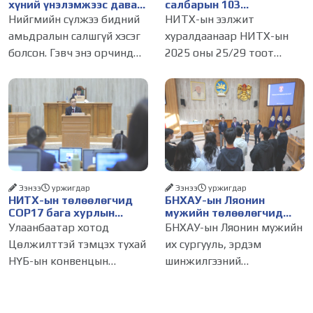
хүний үнэлэмжээс давах
салбарын 103
болсон уу?
үйлчилгээний
Нийгмийн сүлжээ бидний
НИТХ-ын ээлжит
бүртгэлийг цуцалснаар
амьдралын салшгүй хэсэг
хуралдаанаар НИТХ-ын
бизнес эрхлэхэд таатай
болсон. Гэвч энэ орчинд
2025 оны 25/29 тоот
нөхцөл бүрдэнэ
хүмүүсийн үнэлэмж,
тогтоолоор батлагдсан
амжилт, тэр ч байтугай
журмын зарим хэсгийг
хүний үнэ цэнийг хүртэл
хүчингүй болгож,
лайк, шэйр, дагагчийн
зөвшөөрлийн шинжтэй
тоогоор хэмжих хандлага
103 бүртгэлээс нийслэлийн
газар авч
бизнес эрхлэгчдийг
Ээнээ
уржигдар
Ээнээ
уржигдар
НИТХ-ын төлөөлөгчид
БНХАУ-ын Ляонин
COP17 бага хурлын
мужийн төлөөлөгчид
бэлтгэл ажлын талаар
НИТХ-ын үйл
Улаанбаатар хотод
БНХАУ-ын Ляонин мужийн
мэдээлэл сонслоо
ажиллагаатай
Цөлжилттэй тэмцэх тухай
их сургууль, эрдэм
танилцлаа
НҮБ-ын конвенцын
шинжилгээний
Талуудын 17 дугаар бага
байгууллагын эрдэмтэн,
хурал (COP17) 2026 оны 08
судлаач, оюутнууд болон
дугаар сарын 17-28-ны
залуу бизнес эрхлэгчдийн