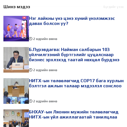
өдөр зохион
төлөөлөгчид Монгол
Шинэ мэдээ
Бүгдийг үзэх
байгуулагдана. Үүнтэй
Улсад хийж буй танилцах
Нэг лайкны үнэ цэнэ хүний үнэлэмжээс
холбогдуулан Нийслэлийн
айлчлалынхаа хүрээнд
давах болсон уу?
2 өдрийн өмнө
Б.Пүрэвдагва: Найман салбарын 103
үйлчилгээний бүртгэлийг цуцалснаар
бизнес эрхлэхэд таатай нөхцөл бүрдэнэ
2 өдрийн өмнө
НИТХ-ын төлөөлөгчид COP17 бага хурлын
бэлтгэл ажлын талаар мэдээлэл сонслоо
2 өдрийн өмнө
БНХАУ-ын Ляонин мужийн төлөөлөгчид
НИТХ-ын үйл ажиллагаатай танилцлаа