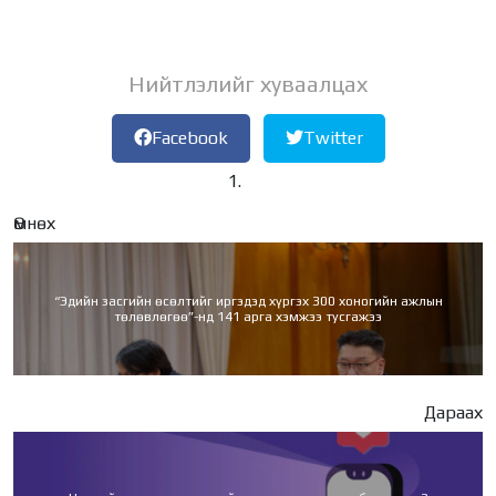
Нийтлэлийг хуваалцах
Facebook
Twitter
Өмнөх
“Эдийн засгийн өсөлтийг иргэдэд хүргэх 300 хоногийн ажлын
төлөвлөгөө”-нд 141 арга хэмжээ тусгажээ
Дараах