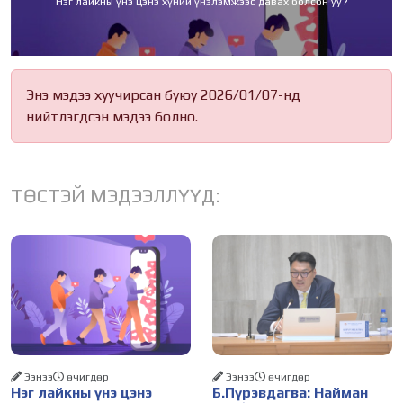
Нэг лайкны үнэ цэнэ хүний үнэлэмжээс давах болсон уу?
Энэ мэдээ хуучирсан буюу 2026/01/07-нд
нийтлэгдсэн мэдээ болно.
ТӨСТЭЙ МЭДЭЭЛЛҮҮД:
Ээнээ
өчигдѳр
Ээнээ
өчигдѳр
Нэг лайкны үнэ цэнэ
Б.Пүрэвдагва: Найман