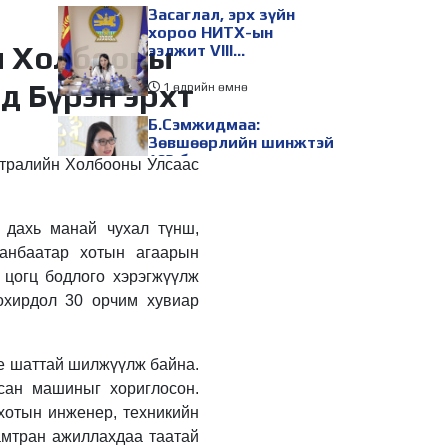
Засаглал, эрх зүйн
хороо НИТХ-ын
н Холбооны
ээлжит VIII
хуралдаанаар
д Бүрэн эрхт
хэлэлцэх асуудлуудыг
1 өдрийн өмнө
дэмжлээ
Б.Сэмжидмаа:
Зөвшөөрлийн шинжтэй
103 бүртгэлээс
стралийн Холбооны Улсаас
нийслэлийн бизнес
эрхлэгчдийг
1 өдрийн өмнө
чөлөөллөө
 дахь манай чухал түнш,
ТБХ 67 асуудал
хэлэлцэж, нийслэлийн
аанбаатар хотын агаарын
төсвийн талаарх
 цогц бодлого хэрэгжүүлж
ерөнхий хяналтын
охирдол 30 орчим хувиар
сонсгол зохион
1 өдрийн өмнө
байгуулсан байна
УИХ-ын дарга
С.Бямбацогт төрийг
үе шаттай шилжүүлж байна.
төлөөлөн Сутай
рсан машиныг хориглосон.
хайрхны тэнгэрийг
хотын инженер, техникийн
тахих төрийн тахилгад
1 өдрийн өмнө
оролцлоо
амтран ажиллахдаа таатай