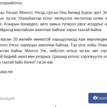
 илэрхийллээ.
ы Улсаас Монгол Улсад суугаа Онц бөгөөд Бүрэн эрхт Э
ын зүгээс Улаанбаатар хотыг хөгжүүлэх чиглэлээр хүчин з
е. Агаарын бохирдол, авто замын түгжрэл зэрэг асуудлыг 
ийдэхэд манлайлан ажиллаж байгааг харах таатай байна.
гөрсөн 20 жилийн өмнөхтэй харьцуулахад яаж өөрчлөгдөж
нгол Улсыг хариуцан ажиллаж байлаа. Тэр үеэс хойш Улаа
ссөн байна. Монгол Улс, нийслэл хотын зүгээс авч хэр
ой бидний ажил мөн уялдана. Цаашид хотоос хэрэгжүүлэх а
таатай байх болно” гэсэн юм.
atar.mn
аалцах
Face