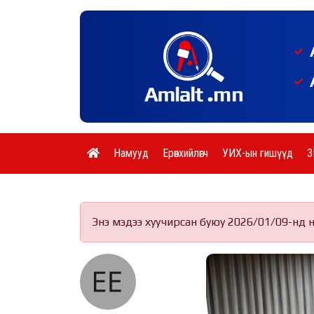
Намууд
Ерөнхийлөгч
УИХ-ын гишүүд
З
Энэ мэдээ хуучирсан буюу 2026/01/09-нд 