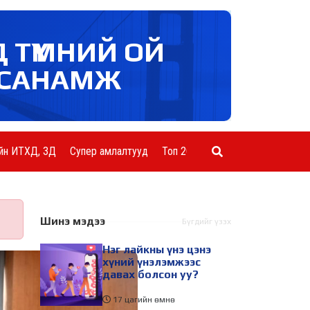
Д ТҮМНИЙ ОЙ
САНАМЖ
йн ИТХД, ЗД
Супер амлалтууд
Топ 20 ААН
Шинэ мэдээ
Бүгдийг үзэх
Нэг лайкны үнэ цэнэ
хүний үнэлэмжээс
давах болсон уу?
17 цагийн өмнө