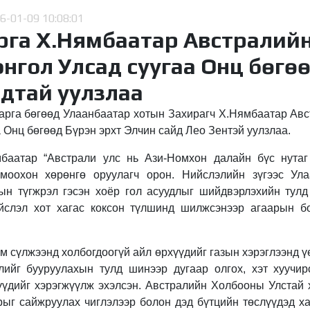
6-01-09 10:08:01
рга Х.Нямбаатар Австралий
нгол Улсад суугаа Онц бөгөө
йдтай уулзлаа
арга бөгөөд Улаанбаатар хотын Захирагч Х.Нямбаатар Ав
 Онц бөгөөд Бүрэн эрхт Элчин сайд Лео Зентэй уулзлаа.
баатар “Австрали улс нь Ази-Номхон далайн бүс нутаг
омоохон хөрөнгө оруулагч орон. Нийслэлийн зүгээс Ул
ын түгжрэл гэсэн хоёр гол асуудлыг шийдвэрлэхийн тулд
йслэл хот хагас коксон түлшинд шилжсэнээр агаарын б
м сүлжээнд холбогдоогүй айл өрхүүдийг газын хэрэглээнд 
лийг бууруулахын тулд шинээр дугаар олгох, хэт хуучи
үүдийг хэрэгжүүлж эхэлсэн. Австралийн Холбооны Улстай 
ыг сайжруулах чиглэлээр болон дэд бүтцийн төслүүдэд х