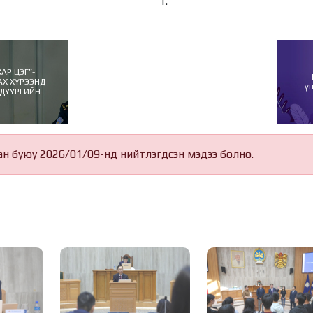
АР ЦЭГ”-
АХ ХҮРЭЭНД
ү
 ДҮҮРГИЙН
АЙ УУЛЗЛАА
ан буюу 2026/01/09-нд нийтлэгдсэн мэдээ болно.