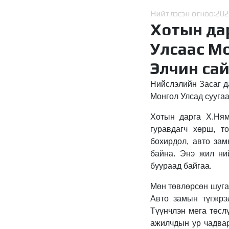
Нийтлэсэн огноо:
202
Хотын да
Улсаас Мо
Элчин са
Нийслэлийн Засаг д
Монгол Улсад суугаа
Хотын дарга Х.Ням
гуравдагч хөрш, т
бохирдол, авто зам
байна. Энэ жил ни
буураад байгаа.
Мөн төвлөрсөн шуга
Авто замын түгжрэ
Түүнчлэн мега төсл
ажилчдын ур чадвар