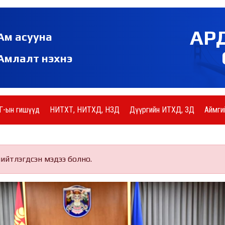
АР
Ам асууна
Амлалт нэхнэ
Г-ын гишүүд
НИТХТ, НИТХД, НЗД
Дүүргийн ИТХД, ЗД
Аймги
нийтлэгдсэн мэдээ болно.