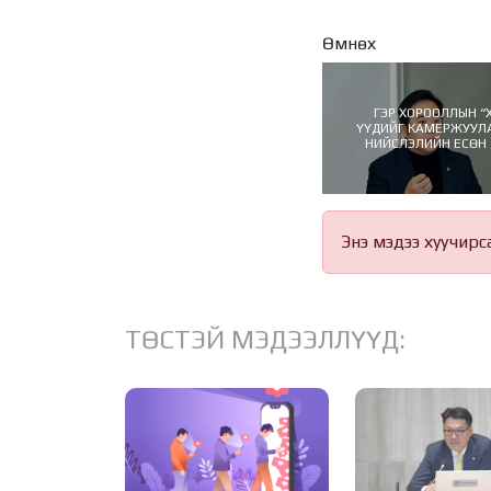
Өмнөх
ГЭР ХОРООЛЛЫН “Х
ҮҮДИЙГ КАМЕРЖУУЛ
НИЙСЛЭЛИЙН ЕСӨН
ИТХ-ЫН ДАРГА НАРТ
Энэ мэдээ хуучирс
ТӨСТЭЙ МЭДЭЭЛЛҮҮД: