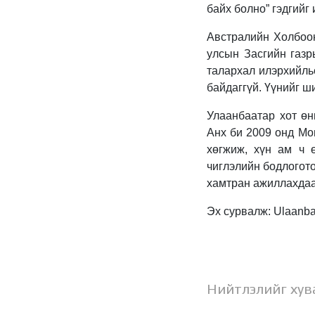
байх болно” гэдгийг
Австралийн Холбоон
улсын Засгийн газр
талархал илэрхийль
байдаггүй. Үүнийг ш
Улаанбаатар хот өн
Анх би 2009 онд Мо
хөгжиж, хүн ам ч ө
чиглэлийн бодлогот
хамтран ажиллахдаа 
Эх сурвалж: Ulaanba
Нийтлэлийг хув