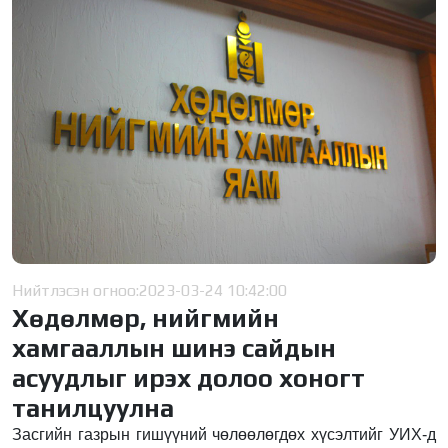
Нийтлэсэн огноо:
2023-03-24 10:42:00
Хөдөлмөр, нийгмийн
хамгааллын шинэ сайдын
асуудлыг ирэх долоо хоногт
танилцуулна
Засгийн газрын гишүүний чөлөөлөгдөх хүсэлтийг УИХ-д