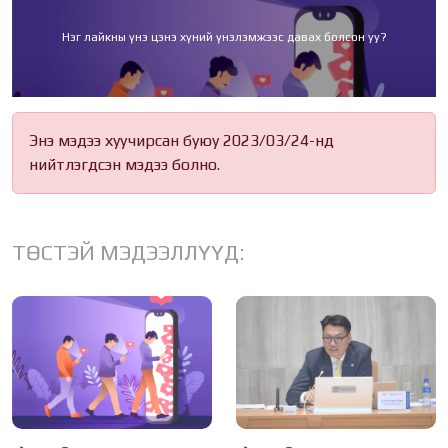
Нэг лайкны үнэ цэнэ хүний үнэлэмжээс давах болсон уу?
Энэ мэдээ хуучирсан буюу 2023/03/24-нд
нийтлэгдсэн мэдээ болно.
ТӨСТЭЙ МЭДЭЭЛЛҮҮД: