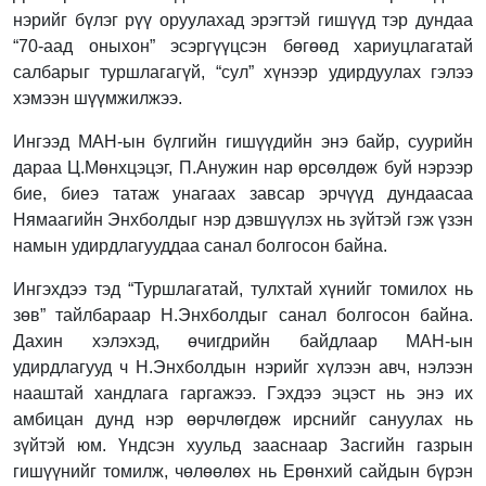
нэрийг бүлэг рүү оруулахад эрэгтэй гишүүд тэр дундаа
“70-аад оныхон” эсэргүүцсэн бөгөөд хариуцлагатай
салбарыг туршлагагүй, “сул” хүнээр удирдуулах гэлээ
хэмээн шүүмжилжээ.
Ингээд МАН-ын бүлгийн гишүүдийн энэ байр, суурийн
дараа Ц.Мөнхцэцэг, П.Анужин нар өрсөлдөж буй нэрээр
бие, биеэ татаж унагаах завсар эрчүүд дундаасаа
Нямаагийн Энхболдыг нэр дэвшүүлэх нь зүйтэй гэж үзэн
намын удирдлагууддаа санал болгосон байна.
Ингэхдээ тэд “Туршлагатай, тулхтай хүнийг томилох нь
зөв” тайлбараар Н.Энхболдыг санал болгосон байна.
Дахин хэлэхэд, өчигдрийн байдлаар МАН-ын
удирдлагууд ч Н.Энхболдын нэрийг хүлээн авч, нэлээн
нааштай хандлага гаргажээ. Гэхдээ эцэст нь энэ их
амбицан дунд нэр өөрчлөгдөж ирснийг сануулах нь
зүйтэй юм. Үндсэн хуульд зааснаар Засгийн газрын
гишүүнийг томилж, чөлөөлөх нь Ерөнхий сайдын бүрэн