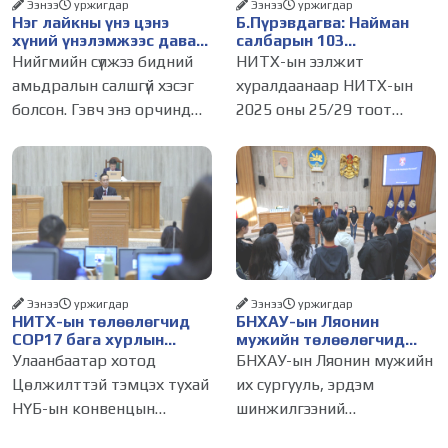
Ээнээ
уржигдар
Ээнээ
уржигдар
Нэг лайкны үнэ цэнэ
Б.Пүрэвдагва: Найман
хүний үнэлэмжээс давах
салбарын 103
болсон уу?
үйлчилгээний
Нийгмийн сүлжээ бидний
НИТХ-ын ээлжит
бүртгэлийг цуцалснаар
амьдралын салшгүй хэсэг
хуралдаанаар НИТХ-ын
бизнес эрхлэхэд таатай
болсон. Гэвч энэ орчинд
2025 оны 25/29 тоот
нөхцөл бүрдэнэ
хүмүүсийн үнэлэмж, амжилт,
тогтоолоор батлагдсан
тэр ч байтугай хүний үнэ
журмын зарим хэсгийг
цэнийг хүртэл лайк, шэйр,
хүчингүй болгож,
дагагчийн тоогоор
зөвшөөрлийн шинжтэй
хэмжих хандлага газар
103 бүртгэлээс нийслэлийн
авч
бизнес эрхлэгчдийг
Ээнээ
уржигдар
Ээнээ
уржигдар
НИТХ-ын төлөөлөгчид
БНХАУ-ын Ляонин
COP17 бага хурлын
мужийн төлөөлөгчид
бэлтгэл ажлын талаар
НИТХ-ын үйл
Улаанбаатар хотод
БНХАУ-ын Ляонин мужийн
мэдээлэл сонслоо
ажиллагаатай
Цөлжилттэй тэмцэх тухай
их сургууль, эрдэм
танилцлаа
НҮБ-ын конвенцын
шинжилгээний
Талуудын 17 дугаар бага
байгууллагын эрдэмтэн,