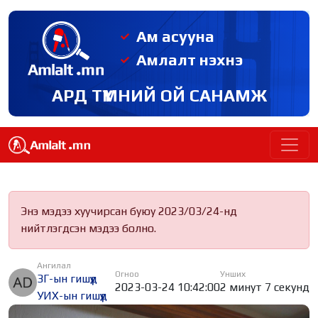
Ам асууна
Амлалт нэхнэ
АРД ТҮМНИЙ ОЙ САНАМЖ
Энэ мэдээ хуучирсан буюу 2023/03/24-нд
нийтлэгдсэн мэдээ болно.
Ангилал
Огноо
Унших
ЗГ-ын гишүүд
2023-03-24 10:42:00
2 минут 7 секунд
УИХ-ын гишүүд