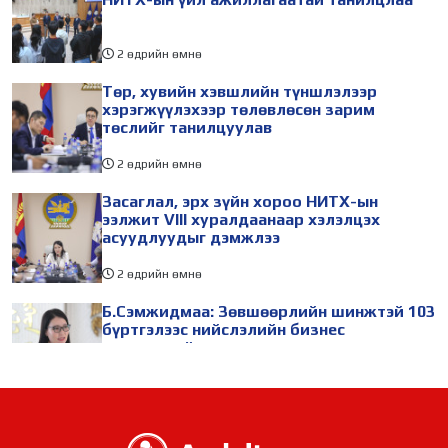
2 өдрийн өмнө
Төр, хувийн хэвшлийн түншлэлээр
хэрэгжүүлэхээр төлөвлөсөн зарим
төслийг танилцуулав
2 өдрийн өмнө
Засаглал, эрх зүйн хороо НИТХ-ын
ээлжит VIII хуралдаанаар хэлэлцэх
асуудлуудыг дэмжлээ
2 өдрийн өмнө
Б.Сэмжидмаа: Зөвшөөрлийн шинжтэй 103
бүртгэлээс нийслэлийн бизнес
эрхлэгчдийг чөлөөллөө
2 өдрийн өмнө
ТБХ 67 асуудал хэлэлцэж, нийслэлийн
төсвийн талаарх ерөнхий хяналтын