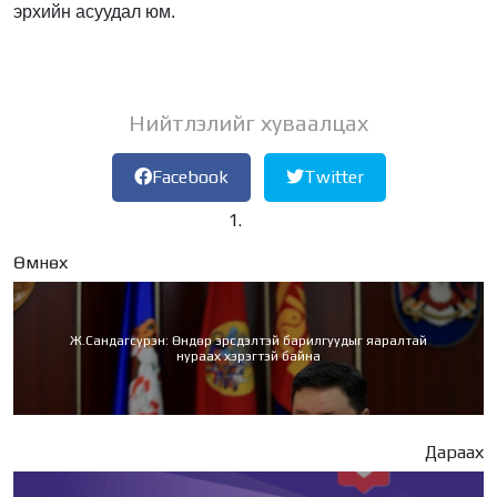
эрхийн асуудал юм.
Нийтлэлийг хуваалцах
Facebook
Twitter
Өмнөх
Ж.Сандагсүрэн: Өндөр эрсдэлтэй барилгуудыг яаралтай
нураах хэрэгтэй байна
Дараах