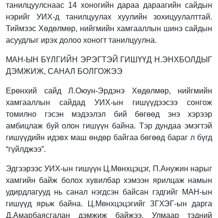
танилцуулснаас 14 хоногийн дараа дараагийн сайдын
нэрийг УИХ-д танилцуулах хуулийн зохицуулалттай.
Тиймээс Хөдөлмөр, нийгмийн хамгааллын шинэ сайдын
асуудлыг ирэх долоо хоногт танилцуулна.
MАН-ЫН БҮЛГИЙН ЭРЭГТЭЙ ГИШҮҮД Н.ЭНХБОЛДЫГ
ДЭМЖИЖ, САНАЛ БОЛГОЖЭЭ
Ерөнхий сайд Л.Оюун-Эрдэнэ Хөдөлмөр, нийгмийн
хамгааллын сайдад УИХ-ын гишүүдээсээ сонгож
томилно гэсэн мэдээлэл бий бөгөөд энэ хэрээр
амбицлаж буй олон гишүүн байна. Тэр дундаа эмэгтэй
гишүүдийн идэвх маш өндөр байгаа бөгөөд бараг л бүгд
“гүйлджээ”.
Эдгээрээс УИХ-ын гишүүн Ц.Мөнхцэцэг, П.Анужин нарыг
хамгийн байж болох хувилбар хэмээн ярилцаж намын
удирдлагууд нь санал нэгдсэн байсан гэдгийг МАН-ын
гишүүд ярьж байна. Ц.Мөнхцэцэгийг ЗГХЭГ-ын дарга
Д.Амарбаясгалан дэмжиж байжээ. Улмаар тэдний