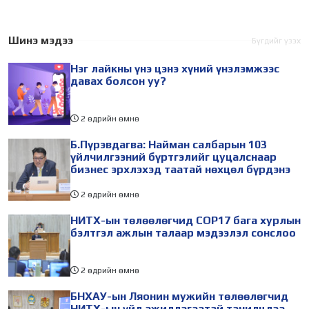
хурал (COP17) 2026 оны 08
судлаач, оюутнууд болон
дугаар сарын 17-28-ны
залуу бизнес эрхлэгчдийн
өдөр зохион
төлөөлөгчид Монгол
Шинэ мэдээ
Бүгдийг үзэх
байгуулагдана. Үүнтэй
Улсад хийж буй танилцах
Нэг лайкны үнэ цэнэ хүний үнэлэмжээс
холбогдуулан Нийслэлийн
айлчлалынхаа хүрээнд
давах болсон уу?
2 өдрийн өмнө
Б.Пүрэвдагва: Найман салбарын 103
үйлчилгээний бүртгэлийг цуцалснаар
бизнес эрхлэхэд таатай нөхцөл бүрдэнэ
2 өдрийн өмнө
НИТХ-ын төлөөлөгчид COP17 бага хурлын
бэлтгэл ажлын талаар мэдээлэл сонслоо
2 өдрийн өмнө
БНХАУ-ын Ляонин мужийн төлөөлөгчид
НИТХ-ын үйл ажиллагаатай танилцлаа