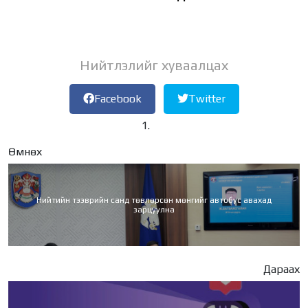
Нийтлэлийг хуваалцах
Facebook
Twitter
Өмнөх
Нийтийн тээврийн санд төвлөрсөн мөнгийг автобус авахад
зарцуулна
Дараах