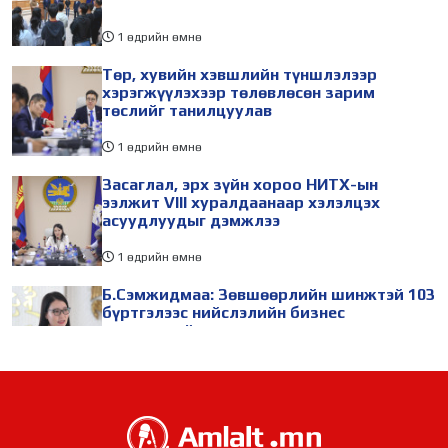
1 өдрийн өмнө
Төр, хувийн хэвшлийн түншлэлээр
хэрэгжүүлэхээр төлөвлөсөн зарим
төслийг танилцуулав
1 өдрийн өмнө
Засаглал, эрх зүйн хороо НИТХ-ын
ээлжит VIII хуралдаанаар хэлэлцэх
асуудлуудыг дэмжлээ
1 өдрийн өмнө
Б.Сэмжидмаа: Зөвшөөрлийн шинжтэй 103
бүртгэлээс нийслэлийн бизнес
эрхлэгчдийг чөлөөллөө
1 өдрийн өмнө
ТБХ 67 асуудал хэлэлцэж, нийслэлийн
төсвийн талаарх ерөнхий хяналтын
сонсгол зохион байгуулсан байна