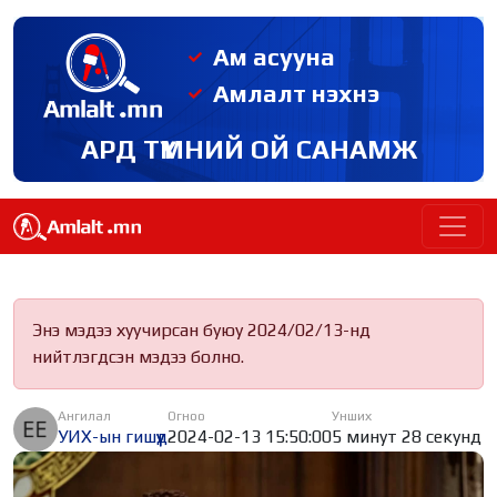
Ам асууна
Амлалт нэхнэ
АРД ТҮМНИЙ ОЙ САНАМЖ
Энэ мэдээ хуучирсан буюу 2024/02/13-нд
нийтлэгдсэн мэдээ болно.
Ангилал
Огноо
Унших
УИХ-ын гишүүд
2024-02-13 15:50:00
5 минут 28 секунд