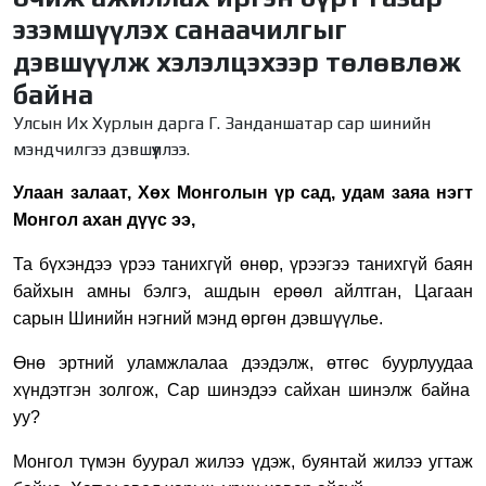
эзэмшүүлэх санаачилгыг
дэвшүүлж хэлэлцэхээр төлөвлөж
байна
Улсын Их Хурлын дарга Г. Занданшатар сар шинийн
мэндчилгээ дэвшүүллээ.
Улаан залаат, Хөх Монголын үр сад, удам заяа нэгт
Монгол ахан дүүс ээ,
Та бүхэндээ
үрээ танихгүй өнөр, үрээгээ танихгүй баян
байхын амны бэлгэ, ашдын ерөөл айлтган, Цагаан
сарын Шинийн нэгний мэнд өргөн дэвшүүлье.
Өнө эртний уламжлалаа дээдэлж,
өтгөс буурлуудаа
хүндэтгэн золгож, Сар шинэдээ сайхан шинэлж байна
уу?
Монгол түмэн буурал жилээ үдэж, буянтай жилээ угтаж