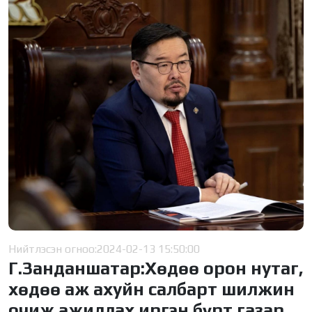
Нийтлэсэн огноо:
2024-02-13 15:50:00
Г.Занданшатар:Хөдөө орон нутаг,
хөдөө аж ахуйн салбарт шилжин
очиж ажиллах иргэн бүрт газар