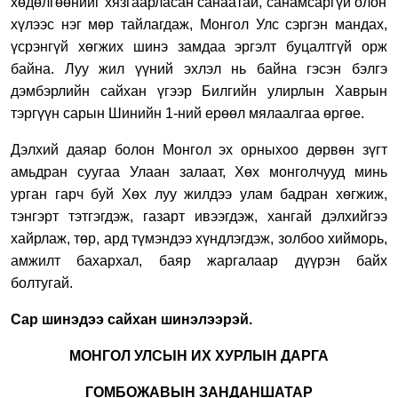
хөдөлгөөнийг хязгаарл
а
сан санаатай
,
сана
мсар
гүй олон
хүлээс
нэг мөр
тайлагдаж, Монгол
У
лс
сэргэн мандах,
үсрэнгүй хөгжих шинэ
замдаа
эргэлт буцалтгүй
ор
ж
байна. Луу жил үүний эхлэл нь байна гэсэн бэлгэ
дэмбэрлийн сайхан
үгээр
Билгийн улирлын Хаврын
тэргүүн сарын Шинийн 1-ний ерөөл мялаалгаа өргөе.
Дэлхий даяар болон Монгол эх орныхоо дөрвөн зүгт
амьдран суугаа Улаан залаат, Хөх монголчууд минь
урган гарч буй Хөх луу жилдээ улам бадран хөгжиж,
тэнгэрт тэтгэгдэж, газарт ивээгдэж, хангай дэлхийгээ
хайрлаж, төр, ард түмэндээ хүндлэгдэж, золбоо хийморь,
амжилт бахархал, баяр жаргалаар дүүрэн байх
болтугай.
Сар шинэдээ сайхан шинэлээрэй.
МОНГОЛ УЛСЫН ИХ ХУРЛЫН ДАРГА
ГОМБОЖАВЫН ЗАНДАНШАТАР