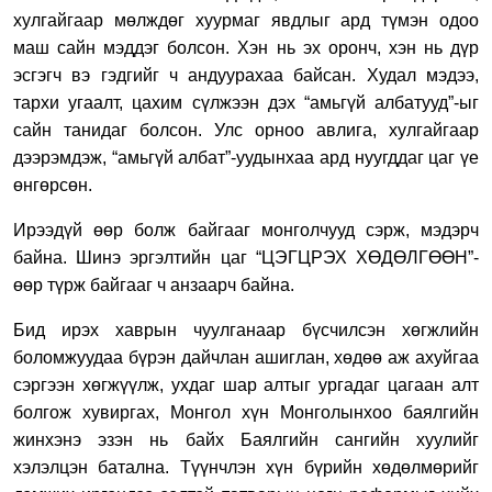
хулгай
гаар
мөл
ждөг хуурмаг явдлыг
ард түмэн одоо
маш сайн мэддэг
болсон. Хэн нь эх оронч, хэн нь дүр
эсгэгч
вэ
гэдгийг ч
андуурахаа
байсан. Худал мэдээ,
тархи угаалт, цахим
сүлжээн дэх “амьгүй албат
ууд
”-ыг
сайн
танидаг болсон. Улс орноо
авлига, хулгайгаар
дээрэмдэж, “амьгүй албат”-уудынхаа ард нуугддаг
цаг үе
өнгөрсөн.
Ирээдүй өөр болж байгааг
монголчууд сэрж,
мэдэрч
байна. Шинэ
эргэлтийн цаг “ЦЭГЦРЭХ ХӨДӨЛГӨӨН”-
өөр
түрж байгааг ч анзаарч байна.
Бид ирэх хаврын чуулганаар
бүс
чилсэн хөгжлийн
боломжуудаа бүрэн дайчлан ашиглан,
хөдөө аж ахуйгаа
сэргээн хөгжүүлж,
ухдаг
шар алтыг ургадаг цагаан алт
болгож хувиргах, Монгол хүн Монголынхоо баялгийн
жинхэнэ эзэн нь байх
Баялгийн сангийн хуул
ийг
хэлэлцэн батална.
Түүнчлэн
хүн бүрийн хөдөлмөрийг