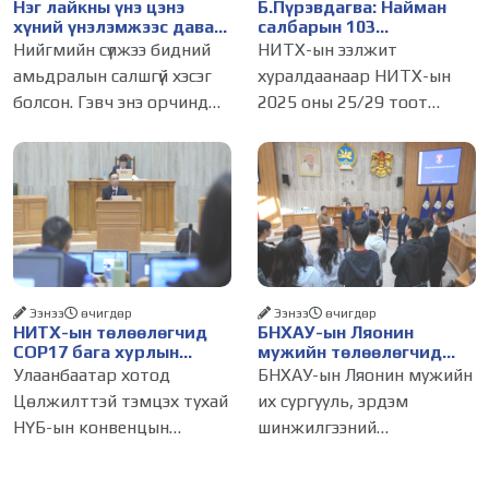
Нэг лайкны үнэ цэнэ
Б.Пүрэвдагва: Найман
хүний үнэлэмжээс давах
салбарын 103
болсон уу?
үйлчилгээний
Нийгмийн сүлжээ бидний
НИТХ-ын ээлжит
бүртгэлийг цуцалснаар
амьдралын салшгүй хэсэг
хуралдаанаар НИТХ-ын
бизнес эрхлэхэд таатай
болсон. Гэвч энэ орчинд
2025 оны 25/29 тоот
нөхцөл бүрдэнэ
хүмүүсийн үнэлэмж, амжилт,
тогтоолоор батлагдсан
тэр ч байтугай хүний үнэ
журмын зарим хэсгийг
цэнийг хүртэл лайк, шэйр,
хүчингүй болгож,
дагагчийн тоогоор
зөвшөөрлийн шинжтэй
хэмжих хандлага газар
103 бүртгэлээс нийслэлийн
авч
бизнес эрхлэгчдийг
Ээнээ
өчигдѳр
Ээнээ
өчигдѳр
НИТХ-ын төлөөлөгчид
БНХАУ-ын Ляонин
COP17 бага хурлын
мужийн төлөөлөгчид
бэлтгэл ажлын талаар
НИТХ-ын үйл
Улаанбаатар хотод
БНХАУ-ын Ляонин мужийн
мэдээлэл сонслоо
ажиллагаатай
Цөлжилттэй тэмцэх тухай
их сургууль, эрдэм
танилцлаа
НҮБ-ын конвенцын
шинжилгээний
Талуудын 17 дугаар бага
байгууллагын эрдэмтэн,
хурал (COP17) 2026 оны 08
судлаач, оюутнууд болон