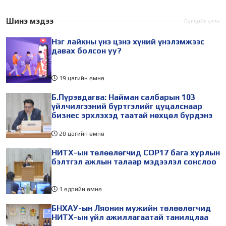
дугаар сарын 17-28-ны
залуу бизнес эрхлэгчдийн
өдөр зохион
төлөөлөгчид Монгол
Шинэ мэдээ
Бүгдийг үзэх
байгуулагдана. Үүнтэй
Улсад хийж буй танилцах
Нэг лайкны үнэ цэнэ хүний үнэлэмжээс
холбогдуулан Нийслэлийн
айлчлалынхаа хүрээнд
давах болсон уу?
19 цагийн өмнө
Б.Пүрэвдагва: Найман салбарын 103
үйлчилгээний бүртгэлийг цуцалснаар
бизнес эрхлэхэд таатай нөхцөл бүрдэнэ
20 цагийн өмнө
НИТХ-ын төлөөлөгчид COP17 бага хурлын
бэлтгэл ажлын талаар мэдээлэл сонслоо
1 өдрийн өмнө
БНХАУ-ын Ляонин мужийн төлөөлөгчид
НИТХ-ын үйл ажиллагаатай танилцлаа