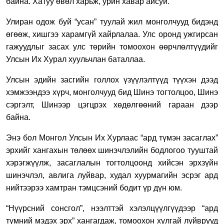
байна. Хатуу өвөл харьж, урин хавар айсуй.
Улиран одож буй “усан” туулай жил монголчууд бидэнд
өгөөж, хишгээ харамгүй хайрла
лаа.
У
лс ор
онд ужгирсан
гажуудлыг засах улс төрийн томоохон өөрчлөлтүүд
ийг
Улсын Их Хурал
хуульчлан бат
аллаа.
Улсын
эдийн засгийн
голлох
үзүүлэлтүүд түүхэн дээд
хэмжээндээ хүрч,
монголчууд бид Ш
инэ тогтолцоо,
Ш
инэ
сэргэлт,
Ш
инэ
эр
цэгцрэх хөдөлгөөний гараан дээр
байна.
Энэ бол Монгол Улсын Их Хурлаас “ард түмэн засаглах”
эрхийг хангахын төлөөх шинэчлэлийн бодлогоо тууштай
хэрэгжүүлж, засаглалын тогтолцоонд хийсэн эрхзүйн
шинэчлэл
,
авлига луйвар, худал хуурмагийн эсрэг ард
нийт
ээрээ
хамтран тэмцсэний бодит үр дүн юм.
“Нүүрсний сонсгол”, нээлттэй хэлэлцүүлгүүдээр “ард
түмний мэдэх эрх” хангагдаж, т
омоохон хулгай луйврууд