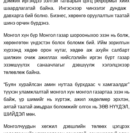
дэмжих
иргэндээ
ээлтэй татварын цогц реформыг хийх
шаардлагатай байна.
Ингэснээр
чинээлэг дундаж
давхарга
бий болно. Б
изнес,
хөрөнгө оруулалтын
таатай
шинэ орчин бүрдэнэ.
Монгол хүн бүр Монгол газ
ар шорооныхоо
эзэн
нь
болж,
хөрөнгөтөн үндэстэн болох боломж
бий. Ийм зорилгын
хүрээнд хөдөө орон нутаг, хөдөө аж ахуйн салбарт
шилжин очиж ажиллах нийслэлийн иргэн бүрт газар
эзэмшүүлэх санаачлагыг дэвшүүлж хэлэлцэхээр
төлөвлөж байна.
“Буян хурайлсан амин нутгаа бурхдаас ч хамгаалдаг”
түүхэн уламжлалтай монгол хүн монгол газартаа эзэн нь
байж, үр шимийг нь хүртэж, ажил хөдөлмөр эрхлэн,
аятай таатай амьдрах боломжийг олгох нь ЗӨВ НҮҮДЭЛ,
ШИЙДЭЛ мөн.
Монголчуудын
хөгжил дэвшлийн төлөөх цэгцрэх