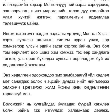
ил
члэгдэхийн
х
э
рээр Монголчууд нийтээрээ хэрсүүжиж,
зөв өөрчлөлт, шинэ маргааш
ий
н төлөө дуу хоолойгоо
улам хүчтэй
нэгтгэ
ж, парламентын ардчиллаа
төлөвшүүлж байна.
Ингэж нэгэн зүгт нэгдэж чадсаны үр дүнд
Монгол
Улсыг
хэрэн сүлжсэн
авлигын систем
нуран унаж, тэр
хэмжээгээр улсын эдийн засаг сэргэ
ж
байна. Энэ бол
том өөрчлөлт, цоо шинэ хэм хэмжээ, тэс өөр хандлага
тогтож, улс орон бүхэлдээ хувьсан өөрчлөгдөж б
уй их
хөдөлгөөний эхлэл юм.
Энэ хөдөлгөөн
одоохондоо эмх замбараагүй үйл хөдлөл
мэт санагдаж болох ч эцсийн дүндээ нийт нийгмээрээ
ЭМХЭРЧ ЦЭГЦРЭХ ЖАМ ЁСНЫ ЗӨВ ХӨДӨЛГӨӨН
гарцаагүй мөн.
Боломж
ийг
нь хулгайлдаг
,
булаадаг,
буурай хөгжлөө
болж байна гэж итг
үүл
дэг, халамж
аар
дөрл
ө
ж,