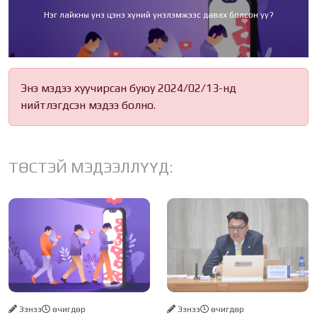
Нэг лайкны үнэ цэнэ хүний үнэлэмжээс давах болсон уу?
Энэ мэдээ хуучирсан буюу 2024/02/13-нд
нийтлэгдсэн мэдээ болно.
ТӨСТЭЙ МЭДЭЭЛЛҮҮД:
Ээнээ
өчигдѳр
Ээнээ
өчигдѳр