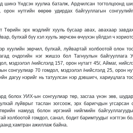
д шинэ Үндсэн хуулиа баталж, Ардчилсан тогтолцоонд ш
, орон нутгийн өөрөө удирдах байгууллагын сонгуулий
-т Төрийн эрх мэдлийг хууль бусаар авах, авахаар завда
йвар, булхай бүү хэл хууль зөрчсөн өчүүхэн үйлдэл ч хориот
ээр хуулийн зөрчил, булхай, луйвартай холбоотой олон то
лагад очдогийн нэг жишээ бол Тагнуулын байгууллага
ол, мэдээлэл /нийслэлд 157, орон нутагт 45/, Аймаг, нийсл
н сонгуулиар 70 гомдол, мэдээлэл /нийслэлд 25, орон нута
ийн дагуу нэрийг нь татуулсан нэр дэвшигч, хариуцлага т
ард болох УИХ-ын сонгуулиар төр, засгаа үнэн зөв, шуда
булхай луйврыг таслан зогсоож, эрх баригчдын угсарсан 
төрийн намууд болон иргэний нийгмийн байгууллагууд
тай холбоотой гомдол, санал, бодит баримтуудыг нэгтгэн б
ацаанд хамтран ажиллаж байна.