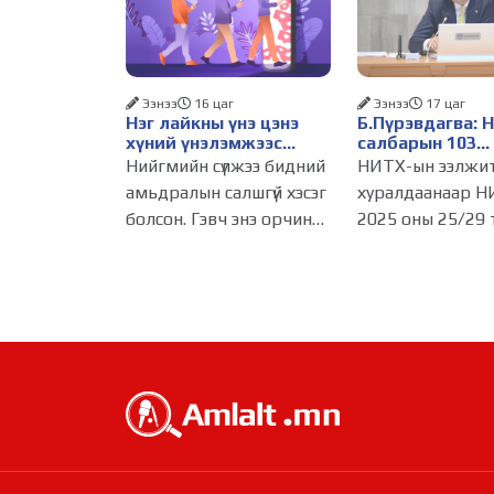
Ээнээ
16 цаг
Ээнээ
17 цаг
Нэг лайкны үнэ цэнэ
Б.Пүрэвдагва: 
хүний үнэлэмжээс
салбарын 103
давах болсон уу?
үйлчилгээний
Нийгмийн сүлжээ бидний
НИТХ-ын ээлжи
бүртгэлийг цуц
амьдралын салшгүй хэсэг
хуралдаанаар Н
бизнес эрхлэхэ
болсон. Гэвч энэ орчинд
2025 оны 25/29 
таатай нөхцөл 
хүмүүсийн үнэлэмж,
тогтоолоор бат
амжилт, тэр ч байтугай
журмын зарим х
хүний үнэ цэнийг хүртэл
хүчингүй болгож,
лайк, шэйр, дагагчийн
зөвшөөрлийн ш
тоогоор хэмжих
103 бүртгэлээс
хандлага газар авч
нийслэлийн бизн
эрхлэгчдийг