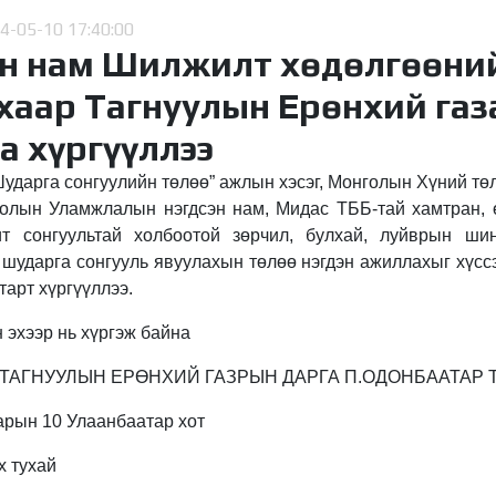
4-05-10 17:40:00
н нам Шилжилт хөдөлгөөни
хаар Тагнуулын Ерөнхий газ
а хүргүүллээ
ударга сонгуулийн төлөө” ажлын хэсэг, Монголын Хүний т
олын Уламжлалын нэгдсэн нам, Мидас ТББ-тай хамтран, 
 сонгуультай холбоотой зөрчил, булхай, луйврын ши
 шударга сонгууль явуулахын төлөө нэгдэн ажиллахыг хүс
арт хүргүүллээ.
 эхээр нь хүргэж байна
ТАГНУУЛЫН ЕРӨНХИЙ ГАЗРЫН ДАРГА П.ОДОНБААТАР 
ын 10​​​​​ Улаанбаатар хот
х тухай