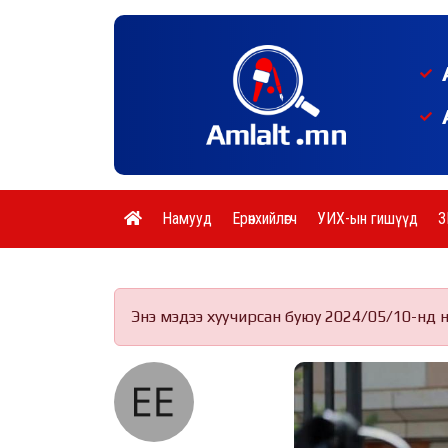
Намууд
Ерөнхийлөгч
УИХ-ын гишүүд
З
Энэ мэдээ хуучирсан буюу 2024/05/10-нд 