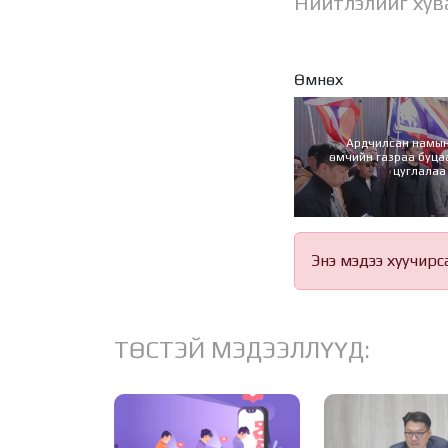
Нийтлэлийг хув
Өмнөх
Ардчилсан намын
өмчийн газраа буца
цуглалаа
Энэ мэдээ хуучирс
ТӨСТЭЙ МЭДЭЭЛЛҮҮД: