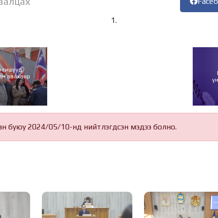
аалцах
Face
 гишүүд
ан авахаар
ү
ан буюу 2024/05/10-нд нийтлэгдсэн мэдээ болно.