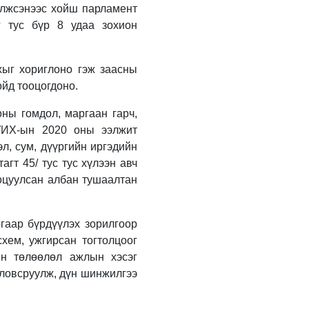
УИХ-ын гишүүн
илжсэнээс хойш парламент
Б.Мөнхсоёл “Нээлттэй
г тус бүр 8 удаа зохион
парламент“ танхимд
ажиллаж, иргэдтэй
уулзлаа
14 цагийн өмнө
хыг хориглоно гэж заасны
“Хотын дарга сонсож
ойд тооцогдоно.
байна” 150150 тусгай
дугаарыг наймдугаар
оны гомдол, маргаан гарч,
сарын 14-нөөс
ажиллуулж эхэлнэ
 УИХ-ын 2020 оны ээлжит
1 өдрийн өмнө
эл, сум, дүүргийн иргэдийн
Н.Номтойбаяр:
гт 45/ тус тус хүлээн авч
Аймгуудад тулгамдаж
ооцуулсан албан тушаалтан
буй асуудлуудыг
долоо хоног бүр
Засгийн газрын
1 өдрийн өмнө
хуралдаанд
ргаар бүрдүүлэх зорилгоор
танилцуулж,
УИХ-ын дарга
схем, ужгирсан тогтолцоог
шийдвэрлүүлнэ
С.Бямбацогт төрийг
төлөөлөн Сутай
ын төлөөлөл ажлын хэсэг
хайрхны тэнгэрийг
оловсруулж, дүн шинжилгээ
тахих төрийн тахилгад
1 өдрийн өмнө
оролцлоо
Байнгын хорооны