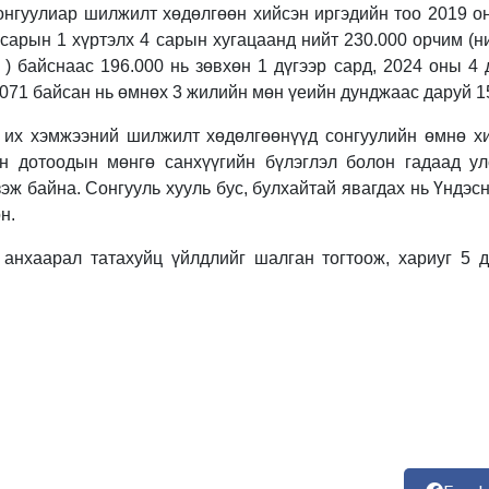
нгуулиар шилжилт хөдөлгөөн хийсэн иргэдийн тоо 2019 он
сарын 1 хүртэлх 4 сарын хугацаанд нийт 230.000 орчим (н
) байснаас 196.000 нь зөвхөн 1 дүгээр сард, 2024 оны 4 
071 байсан нь өмнөх 3 жилийн мөн үеийн дунджаас даруй 1
 их хэмжээний шилжилт хөдөлгөөнүүд сонгуулийн өмнө хи
эн дотоодын мөнгө санхүүгийн бүлэглэл болон гадаад у
эж байна. Сонгууль хууль бус, булхайтай явагдах нь Үндэс
н.
анхаарал татахуйц үйлдлийг шалган тогтоож, хариуг 5 