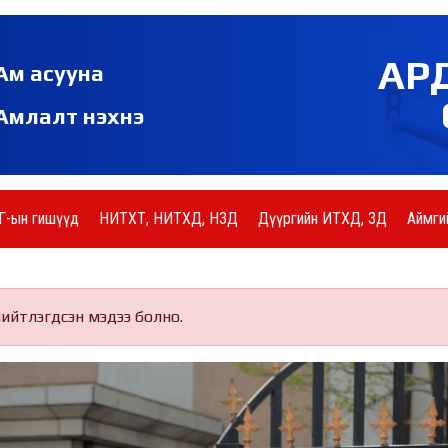
АР
Ам асууна
Амлалт нэхнэ
Г-ын гишүүд
НИТХТ, НИТХД, НЗД
Дүүргийн ИТХД, ЗД
Аймги
нийтлэгдсэн мэдээ болно.