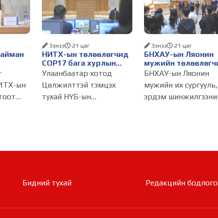
Ээнээ
21 цаг
Ээнээ
21 цаг
Найман
НИТХ-ын төлөөлөгчид
БНХАУ-ын Ляонин
COP17 бага хурлын
мужийн төлөөлөгч
бэлтгэл ажлын талаар
НИТХ-ын үйл
т
Улаанбаатар хотод
БНХАУ-ын Ляонин
алснаар
мэдээлэл сонслоо
ажиллагаатай
ИТХ-ын
Цөлжилттэй тэмцэх
мужийн их сургууль,
д
танилцлаа
тоот
тухай НҮБ-ын
эрдэм шинжилгээни
бүрдэнэ
лагдсан
конвенцын Талуудын 17
байгууллагын эрдэм
эсгийг
дугаар бага хурал
судлаач, оюутнууд 
(COP17) 2026 оны 08
залуу бизнес
инжтэй
дугаар сарын 17-28-ны
эрхлэгчдийн
өдөр зохион
төлөөлөгчид Монго
ес
байгуулагдана. Үүнтэй
Улсад хийж буй
холбогдуулан
танилцах айлчлалы
Бидний тухай
Редакцийн бодлого​​​​​​​
Нийслэлийн
хүрээнд