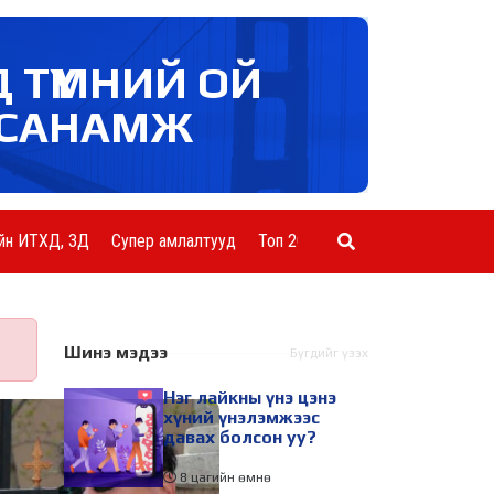
Д ТҮМНИЙ ОЙ
САНАМЖ
йн ИТХД, ЗД
Супер амлалтууд
Топ 20 ААН
Шинэ мэдээ
Бүгдийг үзэх
Нэг лайкны үнэ цэнэ
хүний үнэлэмжээс
давах болсон уу?
8 цагийн өмнө