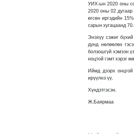
УИХ-ын 2020 оны со
2020 оны 02 дугаар 
өгсөн иргэдийн 15% 
сарын хугацаанд 70.
Энэхүү сэжиг бүхий
дүнд нөлөөлөх гэс
болзошгүй хэмээн үз
ноцтой гэмт хэрэг мө
Иймд дээрх онцгой 
ирүүлнэ үү.
Хүндэтгэсэн.
Ж.Баярмаа