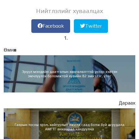
Нийтлэлийг хуваалцах
Facebook
Twitter
Өмнөх
Эрүүл мэндийн даатгалын хөнгөлөлттэй үнээр хэвтэн
эмчлүүлэх боломжтой хувийн 82 эмнэлэг, утас
Дараах
Газрын тосны эрэл, хайгуулын ажилд саад болж буй асуудалд
АМГТГ анхаарал хандуулна