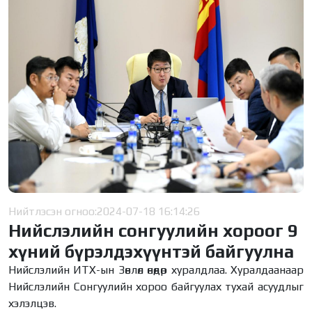
Нийтлэсэн огноо:
2024-07-18 16:14:26
Нийслэлийн сонгуулийн хороог 9
хүний бүрэлдэхүүнтэй байгуулна
Нийслэлийн ИТХ-ын Зөвлөл өнөөдөр хуралдлаа. Хуралдаанаар
Нийслэлийн Сонгуулийн хороо байгуулах тухай асуудлыг
хэлэлцэв.