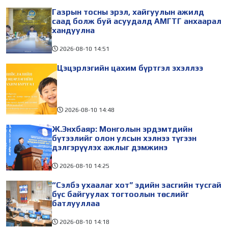
ны өдрүүдэд зохион
Сүхбаатар дүүргийн 14,
Газрын тосны эрэл, хайгуулын ажилд
байгуулагдаж
Чингэлтэйн 14, 18 дугаар
саад болж буй асуудалд АМГТГ анхаарал
хандуулна
2026-08-10
14:51
Цэцэрлэгийн цахим бүртгэл эхэллээ
2026-08-10
14:48
Ж.Энхбаяр: Монголын эрдэмтдийн
бүтээлийг олон улсын хэлнээ түгээн
дэлгэрүүлэх ажлыг дэмжинэ
2026-08-10
14:25
“Сэлбэ ухаалаг хот” эдийн засгийн тусгай
бүс байгуулах тогтоолын төслийг
батлууллаа
2026-08-10
14:18