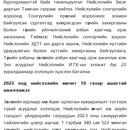
бүрэлдэхүүнтэй байх танилцуулгыг Нийслэлийн Засаг
даргын Тамгын газраас хийлээ. Нийслэлийн сонгуулийн
хороонд Сонгуулийн ерөнхий хорооноос зохион
байгуулсан сургалтад хамрагдсан төрийн захиргааны
болон төрийн үйлчилгээний албан хаагчид орж
ажиллана. Тиймээс Нийслэлийн сонгуулийн хороог
Нийслэлийн ЗДТГ-ын дарга ахалж, Нийслэлийн нутгийн
удирдлагын болон нутгийн захиргааны байгууллага,
Төрийн албаны зөвлөлийн албан хаагчид орж ажиллах юм.
Энэ асуудлыг Нийслэлийн ИТХ-ын ээлжит бус 22
хуралдаанаар хэлэлцэн эцэслэн батална.
2023 онд нийслэлийн өмчит 10 газар ашигтай
ажиллажээ
Зөвлөлийн хурлаар мөн Ашиг орлогын хуваарилалт тогтоох
тухай асуудлыг хэлэлцэв. Нийслэлийн өмчит аж ахуйн
тооцоот үйлдвэрийн газруудын 2023 оны санхүүүгийн
тайлангийн цэвэр ашгаас 1 тэрбум 340 сая 522 мянган
төгрөгийг нийслэлийн төсөвт төвлөрүүлэх юм. Нийслэлийн