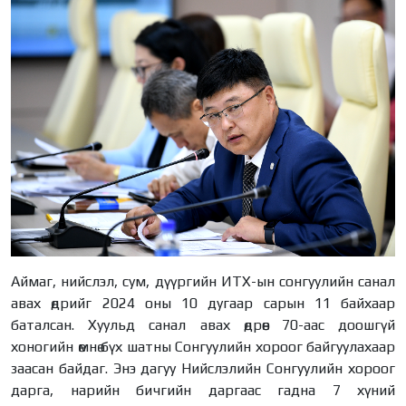
Аймаг, нийслэл, сум, дүүргийн ИТХ-ын сонгуулийн санал
авах өдрийг 2024 оны 10 дугаар сарын 11 байхаар
баталсан. Хуульд санал авах өдрөөс 70-аас доошгүй
хоногийн өмнө бүх шатны Сонгуулийн хороог байгуулахаар
заасан байдаг. Энэ дагуу Нийслэлийн Сонгуулийн хороог
дарга, нарийн бичгийн даргаас гадна 7 хүний