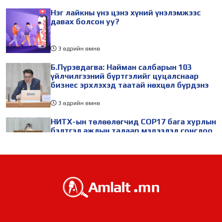
Нэг лайкны үнэ цэнэ хүний үнэлэмжээс
давах болсон уу?
3 өдрийн өмнө
Б.Пүрэвдагва: Найман салбарын 103
үйлчилгээний бүртгэлийг цуцалснаар
бизнес эрхлэхэд таатай нөхцөл бүрдэнэ
3 өдрийн өмнө
НИТХ-ын төлөөлөгчид COP17 бага хурлын
бэлтгэл ажлын талаар мэдээлэл сонслоо
3 өдрийн өмнө
БНХАУ-ын Ляонин мужийн төлөөлөгчид
НИТХ-ын үйл ажиллагаатай танилцлаа
3 өдрийн өмнө