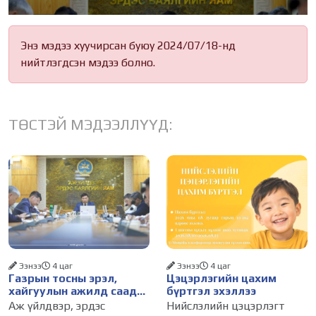
Энэ мэдээ хуучирсан буюу 2024/07/18-нд
нийтлэгдсэн мэдээ болно.
ТӨСТЭЙ МЭДЭЭЛЛҮҮД:
Ээнээ
4 цаг
Ээнээ
4 цаг
Газрын тосны эрэл,
Цэцэрлэгийн цахим
хайгуулын ажилд саад
бүртгэл эхэллээ
болж буй асуудалд
Аж үйлдвэр, эрдэс
Нийслэлийн цэцэрлэгт