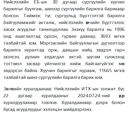
Нийслэлийн ЕБ-ын 30 дугаар сургуулийн хуучин
барилгыг буулгаж, шинээр сургуулийн барилга барихаар
болсон. Тиймээс тус сургуульд бүртгэлтэй барилга
байгууламжийг акталж, нийслэлийн өмчийн бүртгэлээс
хасах асуудлыг танилцууллаа. Энэхүү барилга нь 1996
онд ашиглалтад орсон, гурван давхар, 3693 м/кв
талбайтай юм. Мэргэжлийн байгууллагын дүгнэлтээр
барилга нуралтад орж, даацын хийц эвдрэл гарч
эхэлсэн, дулаан алдагдал ихтэй, шугам сүлжээнд
тогтмол засвар үйлчилгээ хийж байгаагүйгээс мөн
эвдэрсэн байна. Хуучин барилгыг нурааж, 11665 м/кв
талбайтай шинэ сургуулийн барилга барих юм.
Зөвлөлийн хуралдаанаас Нийслэлийн ИТХ-ын ээлжит бус
22 дугаар хуралдааныг 2024.07.24-ний өдөр
хуралдуулахаар товлов. Хуралдаанаар дээрх болон
бусад асуудлуудыг хэлэлцэн шийдвэрлэнэ.