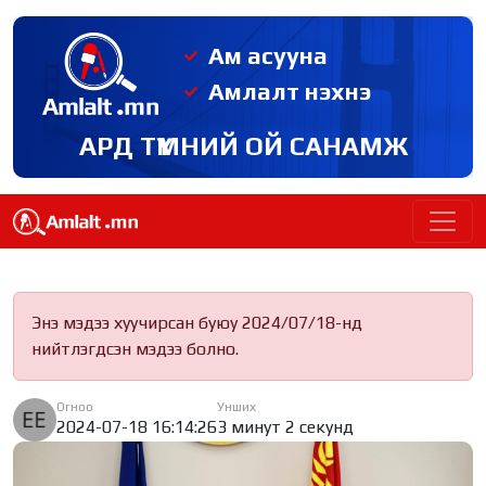
Ам асууна
Амлалт нэхнэ
АРД ТҮМНИЙ ОЙ САНАМЖ
Энэ мэдээ хуучирсан буюу 2024/07/18-нд
нийтлэгдсэн мэдээ болно.
Огноо
Унших
2024-07-18 16:14:26
3 минут 2 секунд