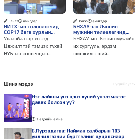
газар авч
бизнес эрхлэгчдийг
Ээнээ
өчигдѳр
Ээнээ
өчигдѳр
НИТХ-ын төлөөлөгчид
БНХАУ-ын Ляонин
COP17 бага хурлын
мужийн төлөөлөгчид
бэлтгэл ажлын талаар
НИТХ-ын үйл
Улаанбаатар хотод
БНХАУ-ын Ляонин мужийн
мэдээлэл сонслоо
ажиллагаатай
Цөлжилттэй тэмцэх тухай
их сургууль, эрдэм
танилцлаа
НҮБ-ын конвенцын
шинжилгээний
Талуудын 17 дугаар бага
байгууллагын эрдэмтэн,
хурал (COP17) 2026 оны 08
судлаач, оюутнууд болон
дугаар сарын 17-28-ны өдөр
залуу бизнес эрхлэгчдийн
зохион байгуулагдана.
төлөөлөгчид Монгол Улсад
Шинэ мэдээ
Бүгдийг үзэх
Үүнтэй холбогдуулан
хийж буй танилцах
Нэг лайкны үнэ цэнэ хүний үнэлэмжээс
Нийслэлийн
айлчлалынхаа хүрээнд
давах болсон уу?
1 өдрийн өмнө
Б.Пүрэвдагва: Найман салбарын 103
үйлчилгээний бүртгэлийг цуцалснаар