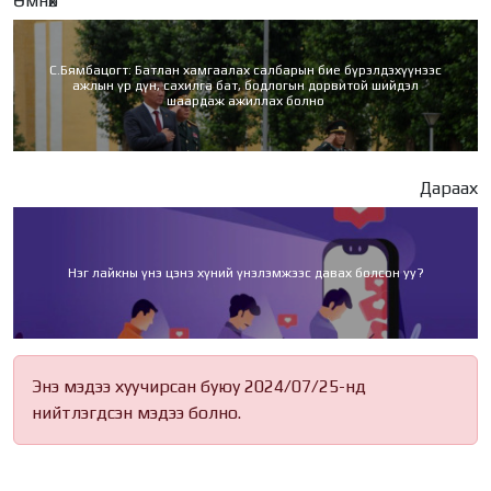
Өмнөх
С.Бямбацогт: Батлан хамгаалах салбарын бие бүрэлдэхүүнээс
ажлын үр дүн, сахилга бат, бодлогын дорвитой шийдэл
шаардаж ажиллах болно
Дараах
Нэг лайкны үнэ цэнэ хүний үнэлэмжээс давах болсон уу?
Энэ мэдээ хуучирсан буюу 2024/07/25-нд
нийтлэгдсэн мэдээ болно.