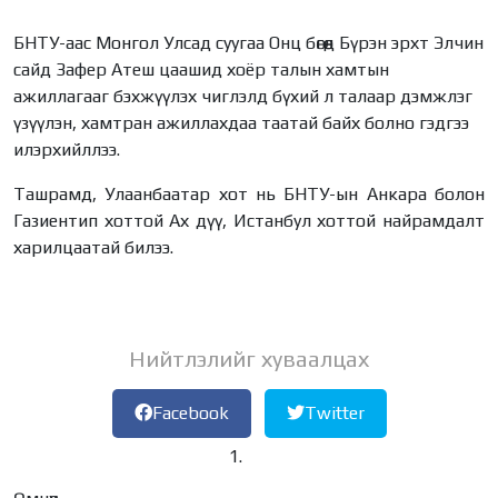
БНТУ-аас Монгол Улсад суугаа Онц бөгөөд Бүрэн эрхт Элчин
сайд Зафер Атеш цаашид хоёр талын хамтын
ажиллагааг бэхжүүлэх чиглэлд бүхий л талаар дэмжлэг
үзүүлэн, хамтран ажиллахдаа таатай байх болно гэдгээ
илэрхийллээ.
Ташрамд, Улаанбаатар хот нь БНТУ-ын Анкара болон
Газиентип хоттой Ах дүү, Истанбул хоттой найрамдалт
харилцаатай билээ.
Нийтлэлийг хуваалцах
Facebook
Twitter