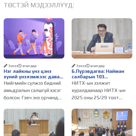
ТӨСТЭЙ МЭДЭЭЛЛҮҮД:
Ээнээ
өчигдѳр
Ээнээ
өчигдѳр
Нэг лайкны үнэ цэнэ
Б.Пүрэвдагва: Найман
хүний үнэлэмжээс давах
салбарын 103
болсон уу?
үйлчилгээний
Нийгмийн сүлжээ бидний
НИТХ-ын ээлжит
бүртгэлийг цуцалснаар
амьдралын салшгүй хэсэг
хуралдаанаар НИТХ-ын
бизнес эрхлэхэд таатай
болсон. Гэвч энэ орчинд
2025 оны 25/29 тоот
нөхцөл бүрдэнэ
хүмүүсийн үнэлэмж,
тогтоолоор батлагдсан
амжилт, тэр ч байтугай
журмын зарим хэсгийг
хүний үнэ цэнийг хүртэл
хүчингүй болгож,
лайк, шэйр, дагагчийн
зөвшөөрлийн шинжтэй 103
тоогоор хэмжих хандлага
бүртгэлээс нийслэлийн