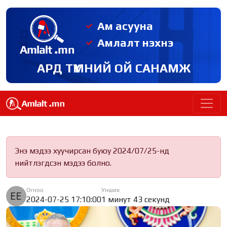
Ам асууна
Амлалт нэхнэ
АРД ТҮМНИЙ ОЙ САНАМЖ
Энэ мэдээ хуучирсан буюу 2024/07/25-нд
нийтлэгдсэн мэдээ болно.
Огноо
Унших
2024-07-25 17:10:00
1 минут 43 секунд