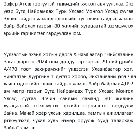
Зафер Атеш тэргүүтэй төлөөлөгчдийг хүлээн авч уулзлаа. Энэ
үеэр Бүгд Найрамдах Турк Улсаас Монгол Улсад суугаа
Элчин сайдын яаманд одоогийн тус элчин сайдын яамны
байр байрлах газрын 80 жилийн хугацаатай эзэмшүүлэх
эрхийн гэрчилгээг гардуулсан юм.
Уулзалтын эхэнд хотын дарга Х.Нямбаатар “Нийслэлийн
Засаг даргын 2024 оны дөрөвдүгээр сарын 29-ний өдрийн
А/470 тоот захирамжийг үндэслэн Улаанбаатар хот,
Чингэлтэй дүүргийн 1 дүгээр хороо, Энхтайваны өргөн чөлөө
хаягт одоогийн элчин сайдын яамны байр байрлах 4,092
ам метр газрыг Бүгд Найрамдах Турк Улсаас Монгол
Улсад суугаа Элчин сайдын яаманд 80 жилийн
хугацаатай эзэмшүүлэх эрхийн гэрчилгээг гардуулж
байна. Манай хоёр улсын харилцаа, хамтын ажиллагааг
өргөжүүлэхэд чухал хувь нэмэр оруулж буйд талархаж
байна” хэмээв.