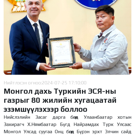
Нийтлэсэн огноо:
2024-07-25 17:10:00
Монгол дахь Туркийн ЭСЯ-ны
газрыг 80 жилийн хугацаатай
эзэмшүүлэхээр боллоо
Нийслэлийн Засаг дарга бөгөөд Улаанбаатар хотын
Захирагч Х.Нямбаатар Бүгд Найрамдах Турк Улсаас
Монгол Улсад суугаа Онц бөгөөд Бүрэн эрхт Элчин сайд