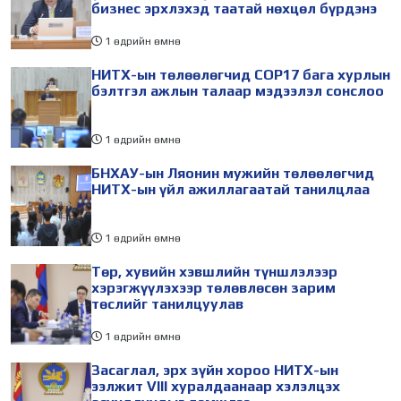
бизнес эрхлэхэд таатай нөхцөл бүрдэнэ
1 өдрийн өмнө
НИТХ-ын төлөөлөгчид COP17 бага хурлын
бэлтгэл ажлын талаар мэдээлэл сонслоо
1 өдрийн өмнө
БНХАУ-ын Ляонин мужийн төлөөлөгчид
НИТХ-ын үйл ажиллагаатай танилцлаа
1 өдрийн өмнө
Төр, хувийн хэвшлийн түншлэлээр
хэрэгжүүлэхээр төлөвлөсөн зарим
төслийг танилцуулав
1 өдрийн өмнө
Засаглал, эрх зүйн хороо НИТХ-ын
ээлжит VIII хуралдаанаар хэлэлцэх