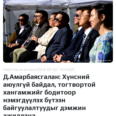
Нийтлэсэн огноо:
2024-09-02 14:54:00
Д.Амарбаясгалан: Хүнсний
аюулгүй байдал, тогтвортой
хангамжийг бодитоор
нэмэгдүүлэх бүтээн
байгуулалтуудыг дэмжин
ажиллана