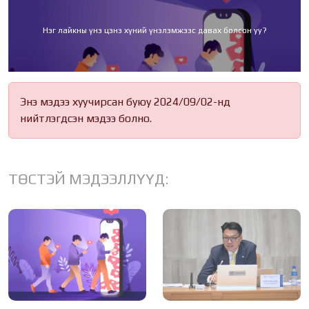
Нэг лайкны үнэ цэнэ хүний үнэлэмжээс давах болсон уу?
Энэ мэдээ хуучирсан буюу 2024/09/02-нд
нийтлэгдсэн мэдээ болно.
ТӨСТЭЙ МЭДЭЭЛЛҮҮД: