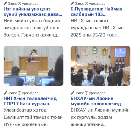
Ээнээ
уржигдар
Ээнээ
уржигдар
Нэг лайкны үнэ цэнэ
Б.Пүрэвдагва: Найман
хүний үнэлэмжээс давах
салбарын 103
болсон уу?
үйлчилгээний
Нийгмийн сүлжээ бидний
НИТХ-ын ээлжит
бүртгэлийг цуцалснаар
амьдралын салшгүй хэсэг
хуралдаанаар НИТХ-ын
бизнес эрхлэхэд таатай
болсон. Гэвч энэ орчинд
2025 оны 25/29 тоот
нөхцөл бүрдэнэ
хүмүүсийн үнэлэмж,
тогтоолоор батлагдсан
амжилт, тэр ч байтугай
журмын зарим хэсгийг
хүний үнэ цэнийг хүртэл
хүчингүй болгож,
лайк, шэйр, дагагчийн
зөвшөөрлийн шинжтэй
тоогоор хэмжих хандлага
103 бүртгэлээс нийслэлийн
газар авч
бизнес эрхлэгчдийг
Ээнээ
уржигдар
Ээнээ
уржигдар
НИТХ-ын төлөөлөгчид
БНХАУ-ын Ляонин
COP17 бага хурлын
мужийн төлөөлөгчид
бэлтгэл ажлын талаар
НИТХ-ын үйл
Улаанбаатар хотод
БНХАУ-ын Ляонин мужийн
мэдээлэл сонслоо
ажиллагаатай
Цөлжилттэй тэмцэх тухай
их сургууль, эрдэм
танилцлаа
НҮБ-ын конвенцын
шинжилгээний
Талуудын 17 дугаар бага
байгууллагын эрдэмтэн,