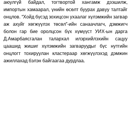
аюулгүй байдал, тогтвортой хангамж дээшилж,
импортын хамаарал, үнийн өсөлт буурах давуу талтайг
онцлов. “Хойд бүсэд зохицсон ухаалаг хүлэмжийн загвар
аж ахуйг хөгжүүлэх төсөл”-ийн санаачлагч, дэмжигч
болон гар бие оролцсон бүх хүмүүст УИХ-ын дарга
Д.Амарбаясгалан талархал илэрхийлэхийн сацуу
цаашид жишиг хүлэмжийн загваруудыг бүс нутгийн
онцлогт тохируулан кластераар хөгжүүлэхэд дэмжин
ажиллахад бэлэн байгаагаа дурдлаа
.