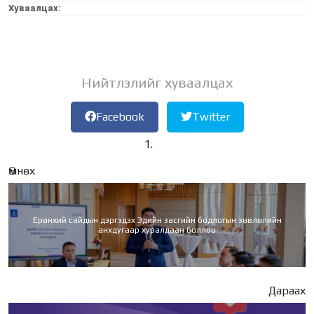
Хуваалцах:
Нийтлэлийг хуваалцах
Facebook
Twitter
Өмнөх
Ерөнхий сайдын дэргэдэх Эдийн засгийн бодлогын зөвлөлийн
анхдугаар хуралдаан боллоо
Дараах