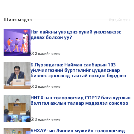
хурал (COP17) 2026 оны 08
судлаач, оюутнууд болон
дугаар сарын 17-28-ны
залуу бизнес эрхлэгчдийн
өдөр зохион
төлөөлөгчид Монгол
Шинэ мэдээ
Бүгдийг үзэх
байгуулагдана. Үүнтэй
Улсад хийж буй танилцах
Нэг лайкны үнэ цэнэ хүний үнэлэмжээс
холбогдуулан Нийслэлийн
айлчлалынхаа хүрээнд
давах болсон уу?
2 өдрийн өмнө
Б.Пүрэвдагва: Найман салбарын 103
үйлчилгээний бүртгэлийг цуцалснаар
бизнес эрхлэхэд таатай нөхцөл бүрдэнэ
2 өдрийн өмнө
НИТХ-ын төлөөлөгчид COP17 бага хурлын
бэлтгэл ажлын талаар мэдээлэл сонслоо
2 өдрийн өмнө
БНХАУ-ын Ляонин мужийн төлөөлөгчид