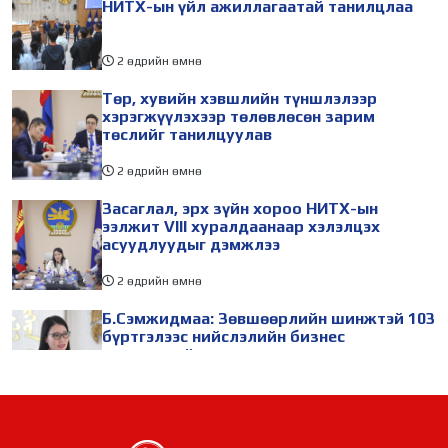
НИТХ-ын үйл ажиллагаатай танилцлаа
2 өдрийн өмнө
Төр, хувийн хэвшлийн түншлэлээр
хэрэгжүүлэхээр төлөвлөсөн зарим
төслийг танилцуулав
2 өдрийн өмнө
Засаглал, эрх зүйн хороо НИТХ-ын
ээлжит VIII хуралдаанаар хэлэлцэх
асуудлуудыг дэмжлээ
2 өдрийн өмнө
Б.Сэмжидмаа: Зөвшөөрлийн шинжтэй 103
бүртгэлээс нийслэлийн бизнес
эрхлэгчдийг чөлөөллөө
2 өдрийн өмнө
ТБХ 67 асуудал хэлэлцэж, нийслэлийн
төсвийн талаарх ерөнхий хяналтын