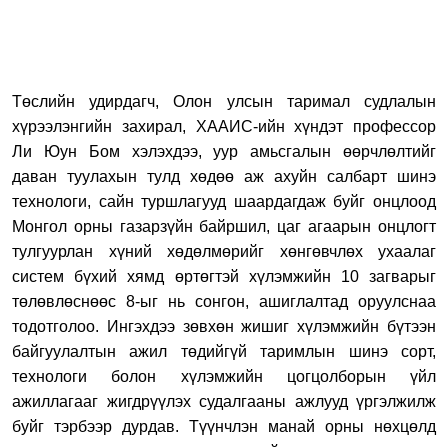
Төслийн удирдагч, Олон улсын таримал судлалын
хүрээлэнгийн захирал, ХААИС-ийн хүндэт профессор
Ли Юун Бом хэлэхдээ, уур амьсгалын өөрчлөлтийг
даван туулахын тулд хөдөө аж ахуйн салбарт шинэ
технологи, сайн туршлагууд шаардагдаж буйг онцлоод
Монгол орны газарзүйн байршил, цаг агаарын онцлогт
тулгуурлан хүний хөдөлмөрийг хөнгөвчлөх ухаалаг
систем бүхий хямд өртөгтэй хүлэмжийн 10 загварыг
төлөвлөснөөс 8-ыг нь сонгон, ашиглалтад оруулснаа
тодотголоо. Ингэхдээ зөвхөн жишиг хүлэмжийн бүтээн
байгуулалтын ажил төдийгүй таримлын шинэ сорт,
технологи болон хүлэмжийн цогцолборын үйл
ажиллагааг жигдрүүлэх судалгааны ажлууд үргэлжилж
буйг тэрбээр дурдав. Түүнчлэн манай орны нөхцөлд