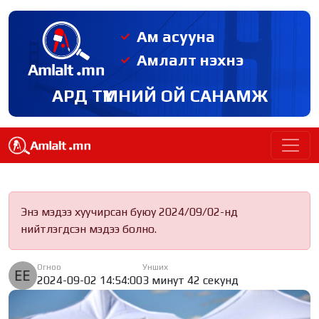
Ам асууна
Амлалт нэхнэ
АРД ТҮМНИЙ ОЙ САНАМЖ
Энэ мэдээ хуучирсан буюу 2024/09/02-нд
нийтлэгдсэн мэдээ болно.
Огноо
Унших
2024-09-02 14:54:00
3 минут 42 секунд