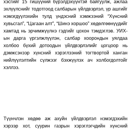
хэсгийг 15 гишүүний бүрэлдэхүүнтэй байгуулж, ажлаа
эхлүүлснийг тодотгоод салбарын үйлдвэрлэл, үр ашгийг
нэмэгдүүлэхийн тулд үндэсний хэмжээний “Хүнсний
хувьсгал”, “Цагаан алт”, “Шинэ хоршоо” хөдөлгөөнүүдийг
хамтад нь эрчимжүүлнэ гэдгийг цохон тэмдэглэв. УИХ-
ын дарга үргэлжлүүлэн, салбар хоорондын уялдаа
холбоо бүхий дотоодын үйлдвэрлэлийг цогцоор нь
дэмжсэнээр хүнсний хэрэглээний тогтвортой ханган
нийлүүлэлтийн сүлжээг бэхжүүлэх ач холбогдолтойг
хэллээ.
Түүнчлэн хөдөө аж ахуйн үйлдвэрлэл нэмэгдэхийн
хэрээр хот, суурин газрын хэрэглэгчдийн хүнсний