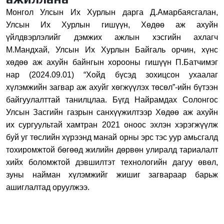
Монгол Улсын Их Хурлын дарга Д.Амарбаясгалан,
У
лсын Их Хурлын гишүүн, Хөдөө аж ахуйн
үйлдвэрлэлийг дэмжих ажлын хэсгийн ахлагч
М.Мандхай, Улсын Их Хурлын Байгаль орчин, хүнс
хөдөө аж ахуйн байнгын хорооны гишүүн П.Батчимэг
нар
(2024.09.01)
“Хойд бүсэд зохицсон ухаалаг
хүлэмжийн загвар аж ахуйг хөгжүүлэх төсөл”-ийн бүтээн
байгуулалттай танилцлаа. Бүгд Найрамдах Солонгос
Улсын Засгийн газрын санхүүжилтээр Хөдөө аж ахуйн
их сургуультай хамтран 2021 оноос эхлэн хэрэгжүүлж
буй уг төслийн хүрээнд манай орны эрс тэс уур амьсгалд
тохиромжтой бөгөөд жилийн дөрвөн улиралд тариалалт
хийх боломжтой дэвшилтэт технологийн дагуу өвөл,
зуны найман хүлэмжийг жишиг загвараар барьж
ашиглалтад оруулжээ.