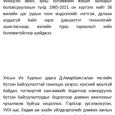
зохицсон өвөл, зуны хүлэмжийн жишиг загварыг
боловсруулахын тулд 1985-2021 он хүртэлх нийт 36
жилийн цаг уурын тоон мэдээллийг нэгтгэж, дулаан
алдахгүй байх зэрэг дэвшилтэт технологийг
ашигласнаар, жилийн турш тариалалт хийх
боломжтойгоор шийджээ.
Улсын Их Хурлын дарга Д.Амарбаясгалан төслийн
бүтээн байгуулалттай танилцах үеэрээ, хүнсний аюулгүй
байдал, тогтвортой хангамжийг бодитоор нэмэгдүүлэх
бүтээн байгуулалтуудыг бодлогоор дэмжин ажиллахыг
чухалчилж буйгаа онцоллоо. Тэрбээр үргэлжлүүлэн,
УИХ-аас Хөдөө аж ахуйн үйлдвэрлэлийг дэмжих ажлын