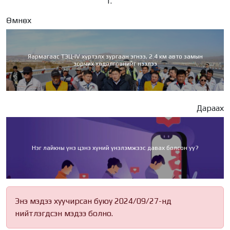
Өмнөх
Яармагаас ТЭЦ-IV хүртэлх зургаан эгнээ, 2.4 км авто замын
зорчих хөдөлгөөнийг нээлээ
Дараах
Нэг лайкны үнэ цэнэ хүний үнэлэмжээс давах болсон уу?
Энэ мэдээ хуучирсан буюу 2024/09/27-нд
нийтлэгдсэн мэдээ болно.