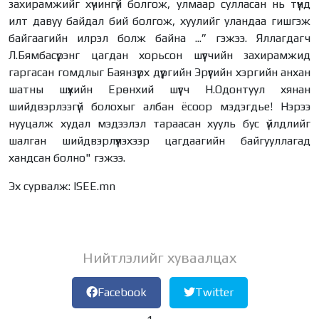
захирамжийг хүчингүй болгож, улмаар сулласан нь түүнд
илт давуу байдал бий болгож, хуулийг уландаа гишгэж
байгаагийн илрэл болж байна ...” гэжээ. Яллагдагч
Л.Бямбасүрэнг цагдан хорьсон шүүгчийн захирамжид
гаргасан гомдлыг Баянзүрх дүүргийн Эрүүгийн хэргийн анхан
шатны шүүхийн Ерөнхий шүүгч Н.Одонтуул хянан
шийдвэрлээгүй болохыг албан ёсоор мэдэгдье! Нэрээ
нууцалж худал мэдээлэл тараасан хууль бус үйлдлийг
шалган шийдвэрлүүлэхээр цагдаагийн байгууллагад
хандсан болно" гэжээ.
Эх сурвалж: ISEE.mn
Нийтлэлийг хуваалцах
Facebook
Twitter