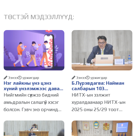
ТӨСТЭЙ МЭДЭЭЛЛҮҮД:
Ээнээ
уржигдар
Ээнээ
уржигдар
Нэг лайкны үнэ цэнэ
Б.Пүрэвдагва: Найман
хүний үнэлэмжээс давах
салбарын 103
болсон уу?
үйлчилгээний
Нийгмийн сүлжээ бидний
НИТХ-ын ээлжит
бүртгэлийг цуцалснаар
амьдралын салшгүй хэсэг
хуралдаанаар НИТХ-ын
бизнес эрхлэхэд таатай
болсон. Гэвч энэ орчинд
2025 оны 25/29 тоот
нөхцөл бүрдэнэ
хүмүүсийн үнэлэмж, амжилт,
тогтоолоор батлагдсан
тэр ч байтугай хүний үнэ
журмын зарим хэсгийг
цэнийг хүртэл лайк, шэйр,
хүчингүй болгож,