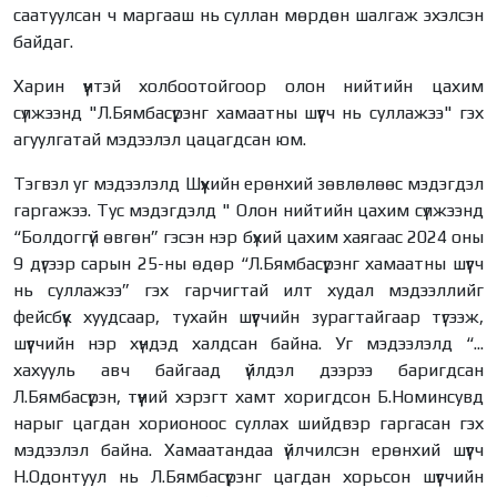
саатуулсан ч маргааш нь суллан мөрдөн шалгаж эхэлсэн
байдаг.
Харин үүнтэй холбоотойгоор олон нийтийн цахим
сүлжээнд "Л.Бямбасүрэнг хамаатны шүүгч нь суллажээ" гэх
агуулгатай мэдээлэл цацагдсан юм.
Тэгвэл уг мэдээлэлд Шүүхийн ерөнхий зөвлөлөөс мэдэгдэл
гаргажээ. Тус мэдэгдэлд " Олон нийтийн цахим сүлжээнд
“Болдоггүй өвгөн” гэсэн нэр бүхий цахим хаягаас 2024 оны
9 дүгээр сарын 25-ны өдөр “Л.Бямбасүрэнг хамаатны шүүгч
нь суллажээ” гэх гарчигтай илт худал мэдээллийг
фейсбүүк хуудсаар, тухайн шүүгчийн зурагтайгаар түгээж,
шүүгчийн нэр хүндэд халдсан байна. Уг мэдээлэлд “...
хахууль авч байгаад үйлдэл дээрээ баригдсан
Л.Бямбасүрэн, түүний хэрэгт хамт хоригдсон Б.Номинсувд
нарыг цагдан хорионоос суллах шийдвэр гаргасан гэх
мэдээлэл байна. Хамаатандаа үйлчилсэн ерөнхий шүүгч
Н.Одонтуул нь Л.Бямбасүрэнг цагдан хорьсон шүүгчийн