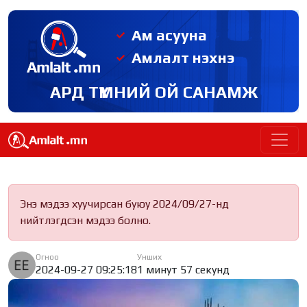
Ам асууна
Амлалт нэхнэ
АРД ТҮМНИЙ ОЙ САНАМЖ
Энэ мэдээ хуучирсан буюу 2024/09/27-нд
нийтлэгдсэн мэдээ болно.
Огноо
Унших
2024-09-27 09:25:18
1 минут 57 секунд