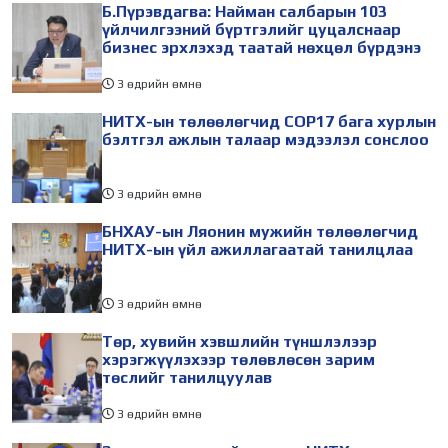
Б.Пүрэвдагва: Найман салбарын 103
үйлчилгээний бүртгэлийг цуцалснаар
бизнес эрхлэхэд таатай нөхцөл бүрдэнэ
3 өдрийн өмнө
НИТХ-ын төлөөлөгчид COP17 бага хурлын
бэлтгэл ажлын талаар мэдээлэл сонслоо
3 өдрийн өмнө
БНХАУ-ын Ляонин мужийн төлөөлөгчид
НИТХ-ын үйл ажиллагаатай танилцлаа
3 өдрийн өмнө
Төр, хувийн хэвшлийн түншлэлээр
хэрэгжүүлэхээр төлөвлөсөн зарим
төслийг танилцуулав
3 өдрийн өмнө