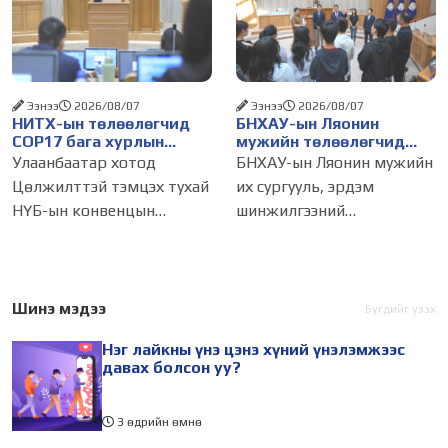
дагагчийн тоогоор
зөвшөөрлийн шинжтэй
хэмжих хандлага газар
103 бүртгэлээс нийслэлийн
авч
бизнес эрхлэгчдийг
Ээнээ
2026/08/07
Ээнээ
2026/08/07
НИТХ-ын төлөөлөгчид
БНХАУ-ын Ляонин
COP17 бага хурлын
мужийн төлөөлөгчид
бэлтгэл ажлын талаар
НИТХ-ын үйл
Улаанбаатар хотод
БНХАУ-ын Ляонин мужийн
мэдээлэл сонслоо
ажиллагаатай
Цөлжилттэй тэмцэх тухай
их сургууль, эрдэм
танилцлаа
НҮБ-ын конвенцын
шинжилгээний
Талуудын 17 дугаар бага
байгууллагын эрдэмтэн,
хурал (COP17) 2026 оны 08
судлаач, оюутнууд болон
дугаар сарын 17-28-ны
залуу бизнес эрхлэгчдийн
өдөр зохион
төлөөлөгчид Монгол
Шинэ мэдээ
Бүгдийг үзэх
байгуулагдана. Үүнтэй
Улсад хийж буй танилцах
Нэг лайкны үнэ цэнэ хүний үнэлэмжээс
холбогдуулан Нийслэлийн
айлчлалынхаа хүрээнд
давах болсон уу?
3 өдрийн өмнө