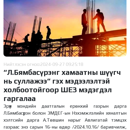
Нийтлэсэн огноо:
2024-09-27 09:25:18
“Л.Бямбасүрэнг хамаатны шүүгч
нь суллажээ“ гэх мэдээлэлтэй
холбоотойгоор ШЕЗ мэдэгдэл
гаргалаа
Эрүүл мэндийн даатгалын ерөнхий газрын дарга
Л.Бямбасүрэн болон ЭМДЕГ-ын Нэхэмжлэлийн хяналтын
хэлтсийн дарга А.Төвшин нарыг Авлигатай тэмцэх
газраас энэ сарын 16-ны өдөр /2024.10.16/ баривчилж,