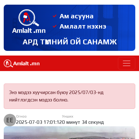
Ам асууна
Амлалт нэхнэ
АРД ТҮМНИЙ ОЙ САНАМЖ
Энэ мэдээ хуучирсан буюу 2025/07/03-нд
нийтлэгдсэн мэдээ болно.
Огноо
Унших
2025-07-03 17:01:12
0 минут 34 секунд