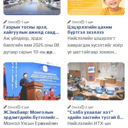
Ээнээ
1 цаг
Ээнээ
1 цаг
Газрын тосны эрэл,
Цэцэрлэгийн цахим
хайгуулын ажилд саад
бүртгэл эхэллээ
болж буй асуудалд
Аж үйлдвэр, эрдэс
Нийслэлийн цэцэрлэгт
АМГТГ анхаарал
баялгийн яам 2026 оны 08
хамрагдах хүсэлтийг хоёр
хандуулна
дугаар сарын 10-ны өдөр
үе шаттайгаар зохион
ээлжит шуурхай
байгуулна. Цэцэрлэгийн
хуралдаанаа зохион
элсэлтийн бүртгэл өнөөдөр
байгуулж, салбарын
буюу 2026 оны 8 дугаар
ажлуудын хэрэгжилт,
сарын 10-ны өдрийн 09:00
тулгамдсан асуудлуудыг
цагт эхэллээ. Нэгдүгээр
хэлэлцлээ. Хурлыг Төрийн
шатны
нарийн
Ээнээ
2 цаг
Ээнээ
2 цаг
Ж.Энхбаяр: Монголын
“Сэлбэ ухаалаг хот”
эрдэмтдийн бүтээлийг
эдийн засгийн тусгай бүс
олон улсын хэлнээ түгээн
байгуулах тогтоолын
Монгол Улсын Ерөнхийлөгч
Нийслэлийн ИТХ-ын
дэлгэрүүлэх ажлыг
төслийг батлууллаа