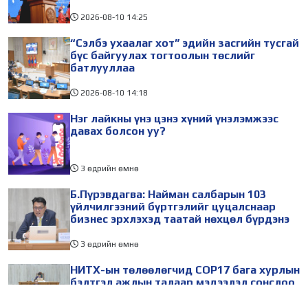
2026-08-10
14:25
“Сэлбэ ухаалаг хот” эдийн засгийн тусгай
бүс байгуулах тогтоолын төслийг
батлууллаа
2026-08-10
14:18
Нэг лайкны үнэ цэнэ хүний үнэлэмжээс
давах болсон уу?
3 өдрийн өмнө
Б.Пүрэвдагва: Найман салбарын 103
үйлчилгээний бүртгэлийг цуцалснаар
бизнес эрхлэхэд таатай нөхцөл бүрдэнэ
3 өдрийн өмнө
НИТХ-ын төлөөлөгчид COP17 бага хурлын
бэлтгэл ажлын талаар мэдээлэл сонслоо