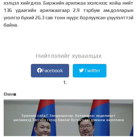
хэлцэл хийгдлээ. Биржийн арилжаа эхэлснээс хойш нийт
136 удаагийн арилжаагаар 2.9 тэрбум ам.долларын
үнэлгээ бүхий 26.3 сая тонн нүүрс борлуулсан үзүүлэлттэй
байна.
Нийтлэлийг хуваалцах
Facebook
Twitter
Өмнөх
Ерөнхий сайд Г.Занданшатар: Халамжаас хөдөлмөрт
шилжихэд Засгийн газар баялаг бүтээгчдээ дэмжиж ажиллана