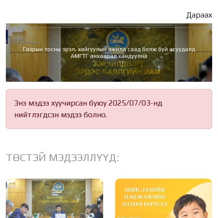
Дараах
Газрын тосны эрэл, хайгуулын ажилд саад болж буй асуудалд
АМГТГ анхаарал хандуулна
Энэ мэдээ хуучирсан буюу 2025/07/03-нд
нийтлэгдсэн мэдээ болно.
ТӨСТЭЙ МЭДЭЭЛЛҮҮД: