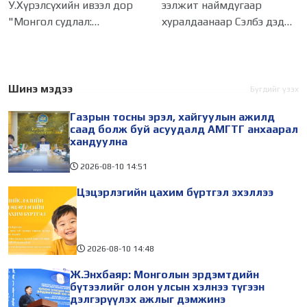
У.Хүрэлсүхийн ивээл дор
ээлжит наймдугаар
дэмжинэ
"Монгол судлал:
хуралдаанаар Сэлбэ дэд
Уламжлал ба орчин үе"
төвд эдийн засгийн тусгай
сэдэвт олон улсын
бүс байгуулах тухай
монголч эрдэмтний XIII Их
тогтоолын төслийг
хурал 2026.08.10-наас 13-
хэлэлцүүлж батлуулав.
Шинэ мэдээ
Бүгдийг үзэх
ны өдрүүдэд зохион
Сүхбаатар дүүргийн 14,
Газрын тосны эрэл, хайгуулын ажилд
байгуулагдаж
Чингэлтэйн 14, 18 дугаар
саад болж буй асуудалд АМГТГ анхаарал
хандуулна
2026-08-10
14:51
Цэцэрлэгийн цахим бүртгэл эхэллээ
2026-08-10
14:48
Ж.Энхбаяр: Монголын эрдэмтдийн
бүтээлийг олон улсын хэлнээ түгээн
дэлгэрүүлэх ажлыг дэмжинэ