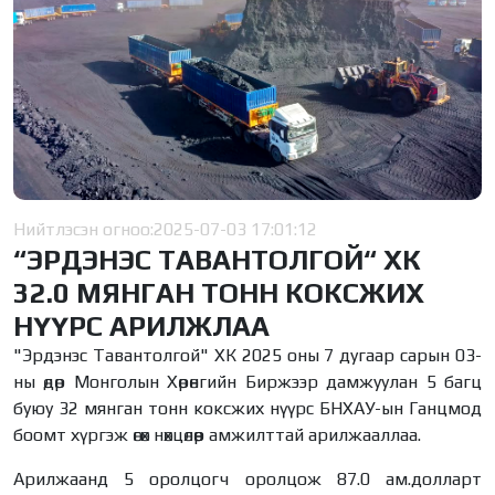
Нийтлэсэн огноо:
2025-07-03 17:01:12
“ЭРДЭНЭС ТАВАНТОЛГОЙ“ ХК
32.0 МЯНГАН ТОНН КОКСЖИХ
НҮҮРС АРИЛЖЛАА
"Эрдэнэс Тавантолгой" ХК 2025 оны 7 дугаар сарын 03-
ны өдөр Монголын Хөрөнгийн Биржээр дамжуулан 5 багц
буюу 32 мянган тонн коксжих нүүрс БНХАУ-ын Ганцмод
боомт хүргэж өгөх нөхцөлөөр амжилттай арилжааллаа.
Арилжаанд 5 оролцогч оролцож 87.0 ам.долларт