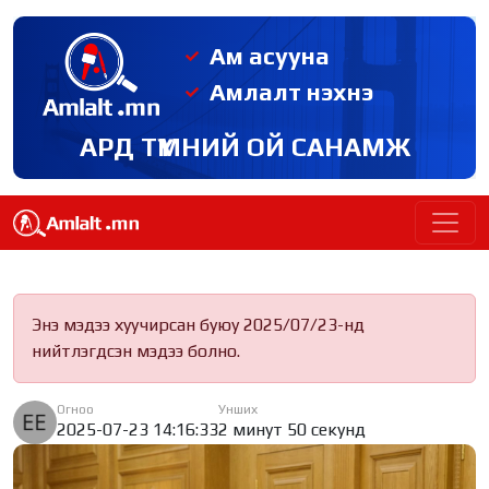
Ам асууна
Амлалт нэхнэ
АРД ТҮМНИЙ ОЙ САНАМЖ
Энэ мэдээ хуучирсан буюу 2025/07/23-нд
нийтлэгдсэн мэдээ болно.
Огноо
Унших
2025-07-23 14:16:33
2 минут 50 секунд