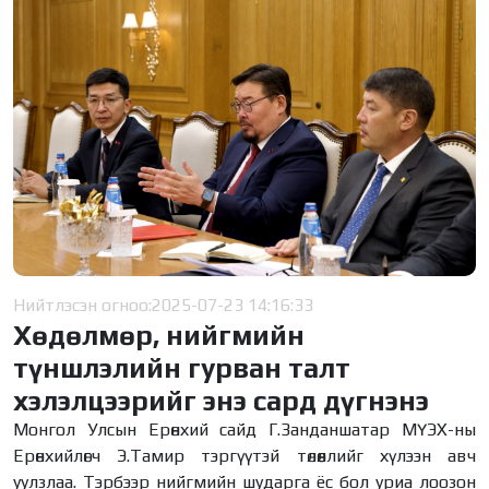
Нийтлэсэн огноо:
2025-07-23 14:16:33
Хөдөлмөр, нийгмийн
түншлэлийн гурван талт
хэлэлцээрийг энэ сард дүгнэнэ
Монгол Улсын Ерөнхий сайд Г.Занданшатар МҮЭХ-ны
Ерөнхийлөгч Э.Тамир тэргүүтэй төлөөллийг хүлээн авч
уулзлаа. Тэрбээр нийгмийн шударга ёс бол уриа лоозон