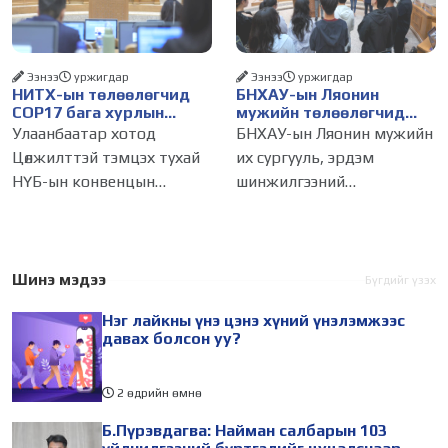
тоогоор хэмжих хандлага
бүртгэлээс нийслэлийн
газар авч
бизнес эрхлэгчдийг
Ээнээ
уржигдар
Ээнээ
уржигдар
НИТХ-ын төлөөлөгчид
БНХАУ-ын Ляонин
COP17 бага хурлын
мужийн төлөөлөгчид
бэлтгэл ажлын талаар
НИТХ-ын үйл
Улаанбаатар хотод
БНХАУ-ын Ляонин мужийн
мэдээлэл сонслоо
ажиллагаатай
Цөлжилттэй тэмцэх тухай
их сургууль, эрдэм
танилцлаа
НҮБ-ын конвенцын
шинжилгээний
Талуудын 17 дугаар бага
байгууллагын эрдэмтэн,
хурал (COP17) 2026 оны 08
судлаач, оюутнууд болон
дугаар сарын 17-28-ны өдөр
залуу бизнес эрхлэгчдийн
зохион байгуулагдана.
төлөөлөгчид Монгол Улсад
Шинэ мэдээ
Бүгдийг үзэх
Үүнтэй холбогдуулан
хийж буй танилцах
Нэг лайкны үнэ цэнэ хүний үнэлэмжээс
Нийслэлийн
айлчлалынхаа хүрээнд
давах болсон уу?
2 өдрийн өмнө
Б.Пүрэвдагва: Найман салбарын 103