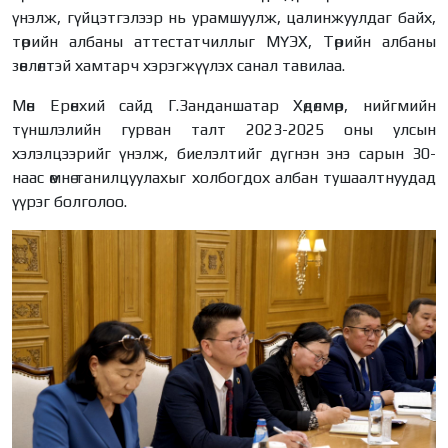
үнэлж, гүйцэтгэлээр нь урамшуулж, цалинжуулдаг байх,
төрийн албаны аттестатчиллыг МҮЭХ, Төрийн албаны
зөвлөлтэй хамтарч хэрэгжүүлэх санал тавилаа.
Мөн Ерөнхий сайд Г.Занданшатар Хөдөлмөр, нийгмийн
түншлэлийн гурван талт 2023-2025 оны улсын
хэлэлцээрийг үнэлж, биелэлтийг дүгнэн энэ сарын 30-
наас өмнө танилцуулахыг холбогдох албан тушаалтнуудад
үүрэг болголоо.