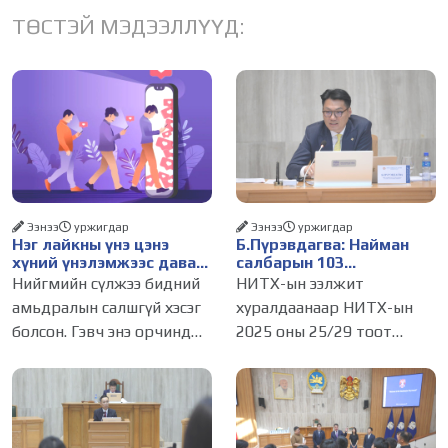
ТӨСТЭЙ МЭДЭЭЛЛҮҮД:
Ээнээ
уржигдар
Ээнээ
уржигдар
Нэг лайкны үнэ цэнэ
Б.Пүрэвдагва: Найман
хүний үнэлэмжээс давах
салбарын 103
болсон уу?
үйлчилгээний
Нийгмийн сүлжээ бидний
НИТХ-ын ээлжит
бүртгэлийг цуцалснаар
амьдралын салшгүй хэсэг
хуралдаанаар НИТХ-ын
бизнес эрхлэхэд таатай
болсон. Гэвч энэ орчинд
2025 оны 25/29 тоот
нөхцөл бүрдэнэ
хүмүүсийн үнэлэмж,
тогтоолоор батлагдсан
амжилт, тэр ч байтугай
журмын зарим хэсгийг
хүний үнэ цэнийг хүртэл
хүчингүй болгож,
лайк, шэйр, дагагчийн
зөвшөөрлийн шинжтэй 103