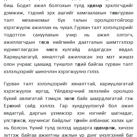
биш. Бодит ажил болгохын тулд хөдөлмөр эрхлэгчдийг
дэмжиж, тэдний эрх ашгийг хамгаалахын төлөө гурван
талт механизмыг бүх талын оролцоотойгоор
хэрэгжүүлж ажиллах нь чухал. Гурван талт хэлэлцээрийг
тодотгон сануулахын учир нь ажил олгогч,
ажиллагчдын төлсөн нийгмийн даатгалын шимтгэлээр
хуримтлагдсан мөнгө хулгайд алдагдсан явдал.
Хариуцлагагүй, хяналтгүй ажилласан энэ мэт жишээ
олон учраас цаашид түншлэл төдий байгаа гурван талт
хэлэлцээрийг шинэчлэн хэрэгжүүлнэ гэлээ.
Гурван талт хэлэлцээрийг хяналттай, хариуцлагатай
хэрэгжүүлэх иргэд, Үйлдвэрчний эвлэлийн оролцоо
бүхий авлигатай тэмцэх зөвлөл байх шаардлагатай гэж
Ерөнхий сайд хэллээ. Гар хүндрүүлэхгүй бол ажил
явдаггүй, даргын үзэмжээр хэн нэгнийг шагнадаг,
улстөржсөн, хуучинсаг байдлыг төрийн албанаас халах цаг
нь болсон. Үүний тулд эхлээд шударга хөдөлмөрлөж, хичээн
зүтгэж байгаа ажилтны ажлын үр дүнг үнэлгээний баг