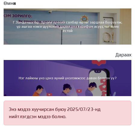
Өмнөх
Г.Занданшатар: Эрчим хүчний салбар өртөг зардлаа бууруулж,
үр ашгаа нэмэгдүүлсний дараа үнэ тарифын асуудлыг ярих
ёстой
Дараах
Нэг лайкны үнэ цэнэ хүний үнэлэмжээс давах болсон уу?
Энэ мэдээ хуучирсан буюу 2025/07/23-нд
нийтлэгдсэн мэдээ болно.