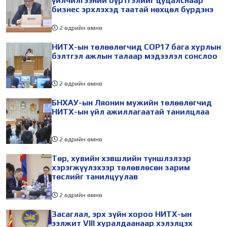
үйлчилгээний бүртгэлийг цуцалснаар
бизнес эрхлэхэд таатай нөхцөл бүрдэнэ
2 өдрийн өмнө
НИТХ-ын төлөөлөгчид COP17 бага хурлын
бэлтгэл ажлын талаар мэдээлэл сонслоо
2 өдрийн өмнө
БНХАУ-ын Ляонин мужийн төлөөлөгчид
НИТХ-ын үйл ажиллагаатай танилцлаа
2 өдрийн өмнө
Төр, хувийн хэвшлийн түншлэлээр
хэрэгжүүлэхээр төлөвлөсөн зарим
төслийг танилцуулав
2 өдрийн өмнө
Засаглал, эрх зүйн хороо НИТХ-ын
ээлжит VIII хуралдаанаар хэлэлцэх