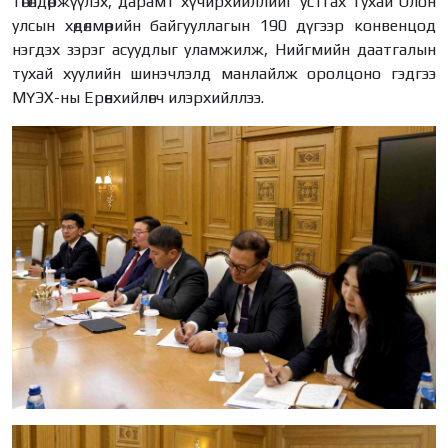
төгөлдөржүүлэх, дарамт хүчирхийллийг устгах тухай Олон
улсын хөдөлмөрийн байгууллагын 190 дүгээр конвенцод
нэгдэх зэрэг асуудлыг уламжилж, Нийгмийн даатгалын
тухай хуулийн шинэчлэлд манлайлж оролцоно гэдгээ
МҮЭХ-ны Ерөнхийлөгч илэрхийллээ.