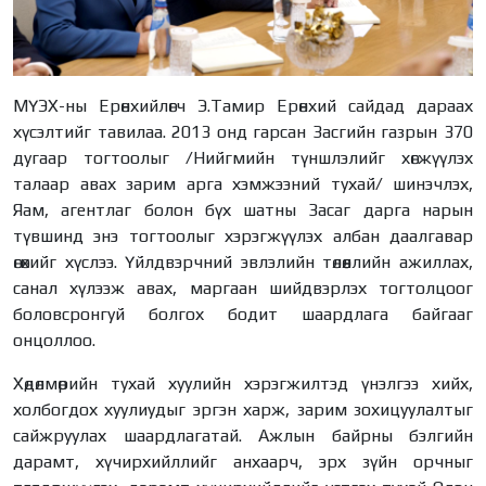
МҮЭХ-ны Ерөнхийлөгч Э.Тамир Ерөнхий сайдад дараах
хүсэлтийг тавилаа. 2013 онд гарсан Засгийн газрын 370
дугаар тогтоолыг /Нийгмийн түншлэлийг хөгжүүлэх
талаар авах зарим арга хэмжээний тухай/ шинэчлэх,
Яам, агентлаг болон бүх шатны Засаг дарга нарын
түвшинд энэ тогтоолыг хэрэгжүүлэх албан даалгавар
өгөхийг хүслээ. Үйлдвэрчний эвлэлийн төлөөллийн ажиллах,
санал хүлээж авах, маргаан шийдвэрлэх тогтолцоог
боловсронгуй болгох бодит шаардлага байгааг
онцоллоо.
Хөдөлмөрийн тухай хуулийн хэрэгжилтэд үнэлгээ хийх,
холбогдох хуулиудыг эргэн харж, зарим зохицуулалтыг
сайжруулах шаардлагатай. Ажлын байрны бэлгийн
дарамт, хүчирхийллийг анхаарч, эрх зүйн орчныг