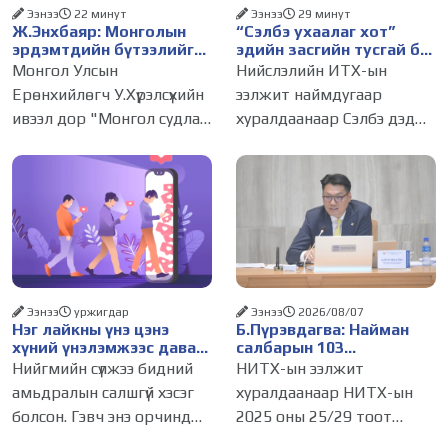
Ээнээ
22 минут
Ээнээ
29 минут
Ж.Энхбаяр: Монголын
“Сэлбэ ухаалаг хот”
эрдэмтдийн бүтээлийг
эдийн засгийн тусгай бүс
олон улсын хэлнээ түгээн
байгуулах тогтоолын
Монгол Улсын
Нийслэлийн ИТХ-ын
дэлгэрүүлэх ажлыг
төслийг батлууллаа
Ерөнхийлөгч У.Хүрэлсүхийн
ээлжит наймдугаар
дэмжинэ
ивээл дор "Монгол судлал:
хуралдаанаар Сэлбэ дэд
Уламжлал ба орчин үе"
төвд эдийн засгийн тусгай
сэдэвт олон улсын
бүс байгуулах тухай
монголч эрдэмтний XIII Их
тогтоолын төслийг
хурал 2026.08.10-наас 13-
хэлэлцүүлж батлуулав.
ны өдрүүдэд зохион
Сүхбаатар дүүргийн 14,
байгуулагдаж
Чингэлтэйн 14, 18 дугаар
Ээнээ
уржигдар
Ээнээ
2026/08/07
Нэг лайкны үнэ цэнэ
Б.Пүрэвдагва: Найман
хүний үнэлэмжээс давах
салбарын 103
болсон уу?
үйлчилгээний
Нийгмийн сүлжээ бидний
НИТХ-ын ээлжит
бүртгэлийг цуцалснаар
амьдралын салшгүй хэсэг
хуралдаанаар НИТХ-ын
бизнес эрхлэхэд таатай
болсон. Гэвч энэ орчинд
2025 оны 25/29 тоот
нөхцөл бүрдэнэ
хүмүүсийн үнэлэмж, амжилт,
тогтоолоор батлагдсан