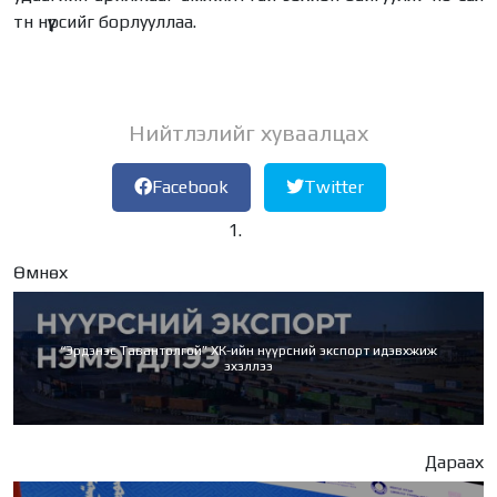
тн нүүрсийг борлууллаа.
Нийтлэлийг хуваалцах
Facebook
Twitter
Өмнөх
“Эрдэнэс Тавантолгой” ХК-ийн нүүрсний экспорт идэвхжиж
эхэллээ
Дараах