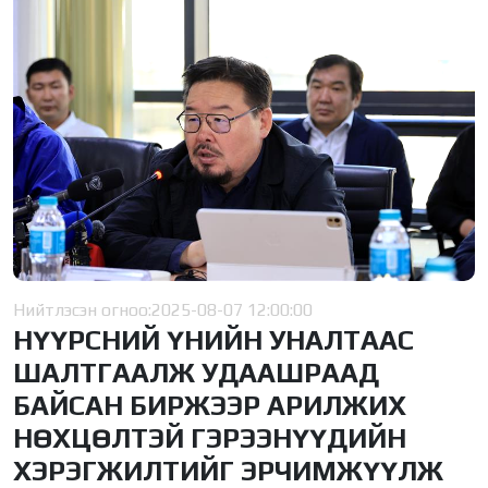
Нийтлэсэн огноо:
2025-08-07 12:00:00
НҮҮРСНИЙ ҮНИЙН УНАЛТААС
ШАЛТГААЛЖ УДААШРААД
БАЙСАН БИРЖЭЭР АРИЛЖИХ
НӨХЦӨЛТЭЙ ГЭРЭЭНҮҮДИЙН
ХЭРЭГЖИЛТИЙГ ЭРЧИМЖҮҮЛЖ