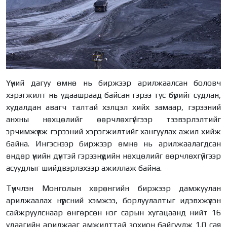
Үүний дагуу өмнө нь биржээр арилжаалсан боловч
хэрэгжилт нь удаашраад байсан гэрээ тус бүрийг судлан,
худалдан авагч талтай хэлцэл хийх замаар, гэрээний
анхны нөхцөлийг өөрчлөхгүйгээр тээвэрлэлтийг
эрчимжүүлж гэрээний хэрэгжилтийг хангуулах ажил хийж
байна. Ингэснээр биржээр өмнө нь арилжаалагдсан
өндөр үнийн дүнтэй гэрээнүүдийн нөхцөлийг өөрчлөхгүйгээр
асуудлыг шийдвэрлэхээр ажиллаж байна.
Түүнчлэн Монголын хөрөнгийн биржээр дамжуулан
арилжаалах нүүрсний хэмжээ, борлуулалтыг идэвхжүүлэн
сайжруулснаар өнгөрсөн нэг сарын хугацаанд нийт 16
удаагийн арилжааг амжилттай зохион байгуулж 1.0 сая