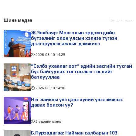
тэр ч байтугай хүний үнэ
журмын зарим хэсгийг
цэнийг хүртэл лайк, шэйр,
хүчингүй болгож,
дагагчийн тоогоор
зөвшөөрлийн шинжтэй
Шинэ мэдээ
Бүгдийг үзэх
хэмжих хандлага газар
103 бүртгэлээс нийслэлийн
Ж.Энхбаяр: Монголын эрдэмтдийн
авч
бизнес эрхлэгчдийг
бүтээлийг олон улсын хэлнээ түгээн
дэлгэрүүлэх ажлыг дэмжинэ
2026-08-10
14:25
“Сэлбэ ухаалаг хот” эдийн засгийн тусгай
бүс байгуулах тогтоолын төслийг
батлууллаа
2026-08-10
14:18
Нэг лайкны үнэ цэнэ хүний үнэлэмжээс
давах болсон уу?
3 өдрийн өмнө
Б.Пүрэвдагва: Найман салбарын 103