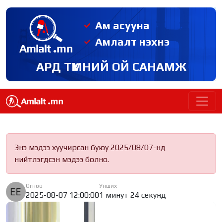
Ам асууна
Амлалт нэхнэ
АРД ТҮМНИЙ ОЙ САНАМЖ
Энэ мэдээ хуучирсан буюу 2025/08/07-нд
нийтлэгдсэн мэдээ болно.
Огноо
Унших
2025-08-07 12:00:00
1 минут 24 секунд