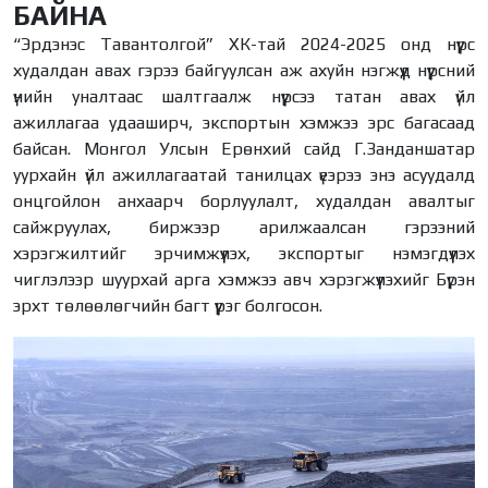
БАЙНА
“Эрдэнэс Тавантолгой” ХК-тай 2024-2025 онд нүүрс
худалдан авах гэрээ байгуулсан аж ахуйн нэгжүүд нүүрсний
үнийн уналтаас шалтгаалж нүүрсээ татан авах үйл
ажиллагаа удааширч, экспортын хэмжээ эрс багасаад
байсан. Монгол Улсын Ерөнхий сайд Г.Занданшатар
уурхайн үйл ажиллагаатай танилцах үеэрээ энэ асуудалд
онцгойлон анхаарч борлуулалт, худалдан авалтыг
сайжруулах, биржээр арилжаалсан гэрээний
хэрэгжилтийг эрчимжүүлэх, экспортыг нэмэгдүүлэх
чиглэлээр шуурхай арга хэмжээ авч хэрэгжүүлэхийг Бүрэн
эрхт төлөөлөгчийн багт үүрэг болгосон.