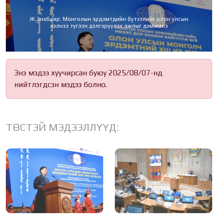
Ж.Энхбаяр: Монголын эрдэмтдийн бүтээлийг олон улсын
хэлнээ түгээн дэлгэрүүлэх ажлыг дэмжинэ
Энэ мэдээ хуучирсан буюу 2025/08/07-нд
нийтлэгдсэн мэдээ болно.
ТӨСТЭЙ МЭДЭЭЛЛҮҮД: