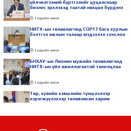
үйлчилгээний бүртгэлийг цуцалснаар
бизнес эрхлэхэд таатай нөхцөл бүрдэнэ
3 өдрийн өмнө
НИТХ-ын төлөөлөгчид COP17 бага хурлын
бэлтгэл ажлын талаар мэдээлэл сонслоо
3 өдрийн өмнө
БНХАУ-ын Ляонин мужийн төлөөлөгчид
НИТХ-ын үйл ажиллагаатай танилцлаа
3 өдрийн өмнө
Төр, хувийн хэвшлийн түншлэлээр
хэрэгжүүлэхээр төлөвлөсөн зарим
төслийг танилцуулав
3 өдрийн өмнө
Засаглал, эрх зүйн хороо НИТХ-ын
ээлжит VIII хуралдаанаар хэлэлцэх