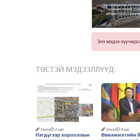
Улаанбаатар ногоон
төслийн эхний ээ
айлын орон сууцн
угсралтын ажил 
Энэ мэдээ хуучирс
ТӨСТЭЙ МЭДЭЭЛЛҮҮД:
Ээнээ
2 цаг
Ээнээ
4 цаг
Нэгдүгээр хорооллын
Өвөлжилтийн б