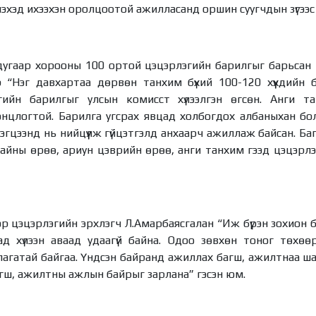
үлэхэд ихээхэн оролцоотой ажилласанд оршин суугчдын зүгээс
 дугаар хорооны 100 ортой цэцэрлэгийн барилгыг барьсан 
 “Нэг давхартаа дөрвөн танхим бүхий 100-120 хүүхдийн
гийн барилгыг улсын комисст хүлээлгэн өгсөн. Анги та
 онцлогтой. Барилга угсрах явцад холбогдох албаныхан б
эрэгцээнд нь нийцүүлж гүйцэтгэлд анхаарч ажиллаж байсан. Б
айны өрөө, ариун цэврийн өрөө, анги танхим гээд цэцэрлэ
эр цэцэрлэгийн эрхлэгч Л.Амарбаясгалан “Иж бүрэн зохион 
д хүлээн аваад удаагүй байна. Одоо зөвхөн тоног төхөө
длагатай байгаа. Үндсэн байранд ажиллах багш, ажилтнаа ша
гш, ажилтны ажлын байрыг зарлана” гэсэн юм.