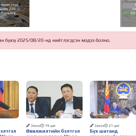
 орон сууц
лжийн 220
за
ы барилга
23
дууслаа
ус
ан буюу 2025/08/20-нд нийтлэгдсэн мэдээ болно.
Ээнээ
19 цаг
Ээнээ
21 цаг
элтгэл
Өвөлжилтийн бэлтгэл
Бүх шатанд