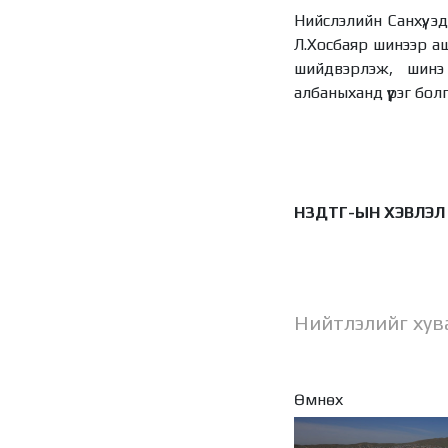
Нийслэлийн Санхүү, 
Л.Хосбаяр шинээр аш
шийдвэрлэж, шинэ
албаныханд үүрэг бол
НЗДТГ-ЫН ХЭВЛЭЛ
Нийтлэлийг хув
Өмнөх