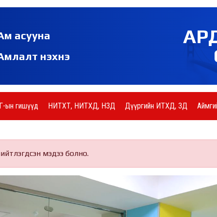
АР
Ам асууна
Амлалт нэхнэ
Г-ын гишүүд
НИТХТ, НИТХД, НЗД
Дүүргийн ИТХД, ЗД
Аймги
нийтлэгдсэн мэдээ болно.