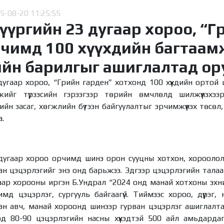
5-08-20 11:25:55
үүргийн 23 дугаар хороо, “Г
рчимд 100 хүүхдийн багтаам
ийн барилгыг ашиглалтад ор
 дугаар хороо, “Грийн гарден” хотхонд 100 хүүхдийн ортой
жийг түрээсийн гэрээгээр төрийн өмчлөлд шилжүүлэхээ
эдийн засаг, хөгжлийн бүтээн байгуулалтыг эрчимжүүлэх төсө
.
3 дугаар хороо орчимд шинэ орон сууцны хотхон, хорооло
ан цэцэрлэгийг энэ онд барьжээ. Эдгээр цэцэрлэгийн тала
гаар хорооны иргэн Б.Ундрал “2024 онд манай хотхоны эх
д цэцэрлэг, сургууль байгаагүй. Тиймээс хороо, дүүрэг, ни
ээн авч, манай хороонд шинээр гурван цэцэрлэг ашиглалт
д 80-90 цэцэрлэгийн насны хүүхэдтэй 500 айл амьдардаг