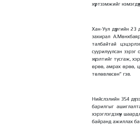
хүртээмжийг нэмэгдү
Хан-Уул дүүргийн 23
захирал А.Мөнхбаяр
талбайтай цэцэрлэ
суурилуулсан зэрэг
хүсэлтийг тусгаж, х
өрөө, амрах өрөө, ц
төлөвлөсөн” гэв.
Нийслэлийн 354 дүгэ
барилгыг ашиглалта
хэрэглэгдэхүүн шаар
байранд ажиллах ба