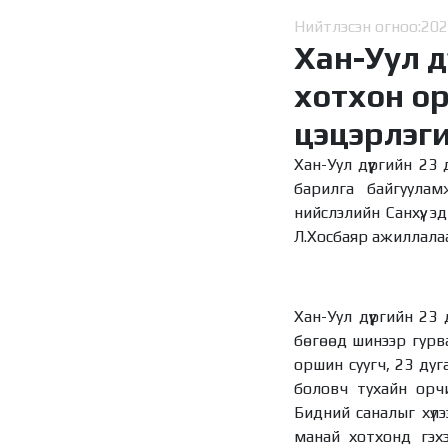
Нийтлэсэн огноо:
202
Хан-Уул д
хотхон о
цэцэрлэг
Хан-Уул дүүргийн 23
барилга байгуулам
нийслэлийн Санхүү, 
Л.Хосбаяр ажиллалаа
Хан-Уул дүүргийн 2
бөгөөд шинээр гурв
оршин суугч, 23 ду
боловч тухайн орчим
Бидний саналыг хүл
манай хотхонд гэхэ