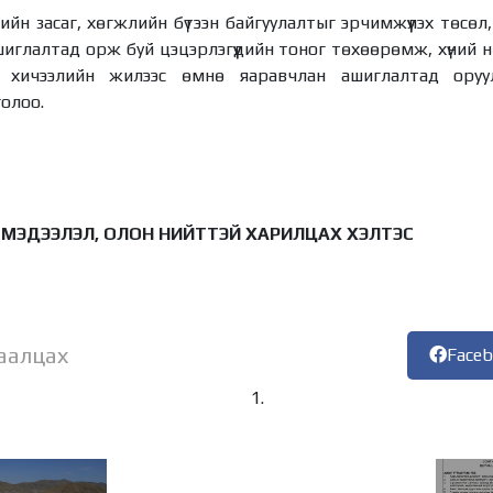
эдийн засаг, хөгжлийн бүтээн байгуулалтыг эрчимжүүлэх төсө
иглалтад орж буй цэцэрлэгүүдийн тоног төхөөрөмж, хүний 
 хичээлийн жилээс өмнө яаравчлан ашиглалтад оруул
голоо.
 МЭДЭЭЛЭЛ, ОЛОН НИЙТТЭЙ ХАРИЛЦАХ ХЭЛТЭС
аалцах
Face