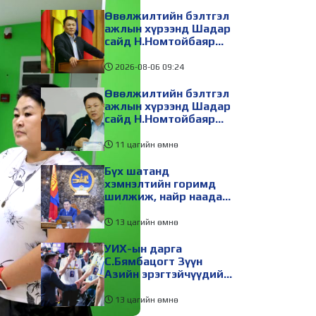
зайлуулах шугамын
хөндлөн сэтэлгээ хийнэ
Өвөлжилтийн бэлтгэл
ажлын хүрээнд Шадар
сайд Н.Номтойбаяр
Дорноговь аймагт
ажиллав
2026-08-06
09:24
Өвөлжилтийн бэлтгэл
ажлын хүрээнд Шадар
сайд Н.Номтойбаяр
Дорнод аймагт
ажиллав
11 цагийн өмнө
Бүх шатанд
хэмнэлтийн горимд
шилжиж, найр наадам,
зөвлөгөөн, гадаад
томилолтыг
13 цагийн өмнө
хориглолоо
УИХ-ын дарга
С.Бямбацогт Зүүн
Азийн эрэгтэйчүүдийн
волейболын аварга
шалгаруулах
13 цагийн өмнө
тэмцээнийг нээж, баг