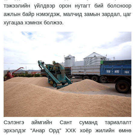
тэжээлийн үйлдвэр орон нутагт бий болсноор
ажлын байр нэмэгдэж, малчид замын зардал, цаг
хугацаа хэмнэх болжээ.
Сэлэнгэ аймгийн Сант суманд тариалалт
эрхэлдэг “Анар Орд” ХХК хоёр жилийн өмнө