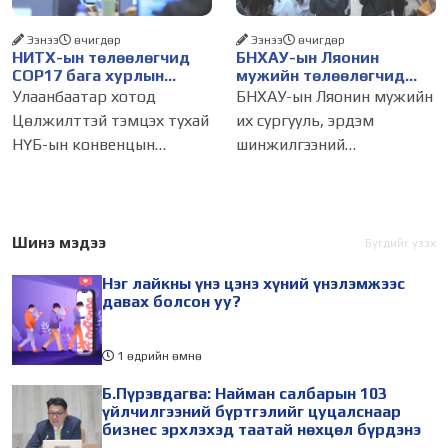
Ээнээ
өчигдѳр
Ээнээ
өчигдѳр
НИТХ-ын төлөөлөгчид
БНХАУ-ын Ляонин
COP17 бага хурлын
мужийн төлөөлөгчид
бэлтгэл ажлын талаар
НИТХ-ын үйл
Улаанбаатар хотод
БНХАУ-ын Ляонин мужийн
мэдээлэл сонслоо
ажиллагаатай
Цөлжилттэй тэмцэх тухай
их сургууль, эрдэм
танилцлаа
НҮБ-ын конвенцын
шинжилгээний
Талуудын 17 дугаар бага
байгууллагын эрдэмтэн,
хурал (COP17) 2026 оны 08
судлаач, оюутнууд болон
дугаар сарын 17-28-ны
залуу бизнес эрхлэгчдийн
өдөр зохион
төлөөлөгчид Монгол
Шинэ мэдээ
Бүгдийг үзэх
байгуулагдана. Үүнтэй
Улсад хийж буй танилцах
Нэг лайкны үнэ цэнэ хүний үнэлэмжээс
холбогдуулан Нийслэлийн
айлчлалынхаа хүрээнд
давах болсон уу?
1 өдрийн өмнө
Б.Пүрэвдагва: Найман салбарын 103
үйлчилгээний бүртгэлийг цуцалснаар
бизнес эрхлэхэд таатай нөхцөл бүрдэнэ