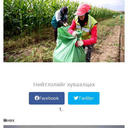
Нийтлэлийг хуваалцах
Facebook
Twitter
Өмнөх