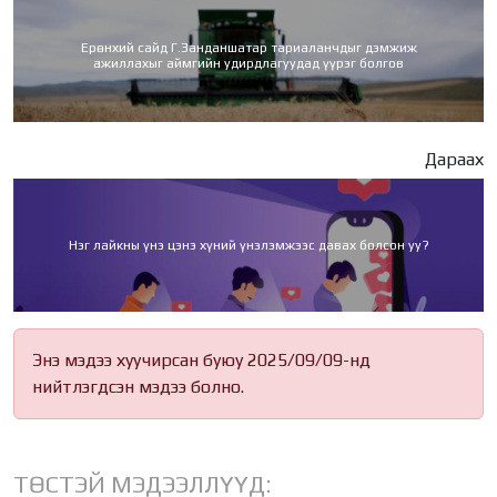
Ерөнхий сайд Г.Занданшатар тариаланчдыг дэмжиж
ажиллахыг аймгийн удирдлагуудад үүрэг болгов
Дараах
Нэг лайкны үнэ цэнэ хүний үнэлэмжээс давах болсон уу?
Энэ мэдээ хуучирсан буюу 2025/09/09-нд
нийтлэгдсэн мэдээ болно.
ТӨСТЭЙ МЭДЭЭЛЛҮҮД: