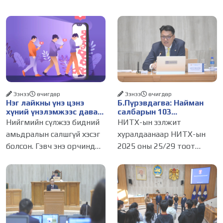
Ээнээ
өчигдѳр
Ээнээ
өчигдѳр
Нэг лайкны үнэ цэнэ
Б.Пүрэвдагва: Найман
хүний үнэлэмжээс давах
салбарын 103
болсон уу?
үйлчилгээний
Нийгмийн сүлжээ бидний
НИТХ-ын ээлжит
бүртгэлийг цуцалснаар
амьдралын салшгүй хэсэг
хуралдаанаар НИТХ-ын
бизнес эрхлэхэд таатай
болсон. Гэвч энэ орчинд
2025 оны 25/29 тоот
нөхцөл бүрдэнэ
хүмүүсийн үнэлэмж,
тогтоолоор батлагдсан
амжилт, тэр ч байтугай
журмын зарим хэсгийг
хүний үнэ цэнийг хүртэл
хүчингүй болгож,
лайк, шэйр, дагагчийн
зөвшөөрлийн шинжтэй
тоогоор хэмжих хандлага
103 бүртгэлээс нийслэлийн
газар авч
бизнес эрхлэгчдийг