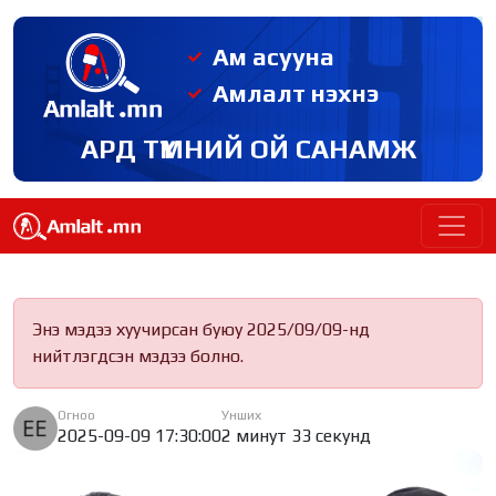
Ам асууна
Амлалт нэхнэ
АРД ТҮМНИЙ ОЙ САНАМЖ
Энэ мэдээ хуучирсан буюу 2025/09/09-нд
нийтлэгдсэн мэдээ болно.
Огноо
Унших
2025-09-09 17:30:00
2 минут 33 секунд