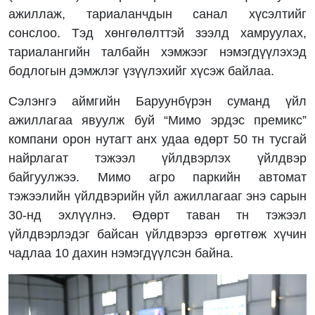
ажиллаж, тариаланчдын санал хүсэлтийг
сонслоо. Тэд хөнгөлөлттэй зээлд хамруулах,
тариалангийн талбайн хэмжээг нэмэгдүүлэхэд
бодлогын дэмжлэг үзүүлэхийг хүсэж байлаа.
Сэлэнгэ аймгийн Баруунбүрэн суманд үйл
ажиллагаа явуулж буй “Мимо эрдэс премикс”
компани орон нутагт анх удаа өдөрт 50 тн тусгай
найрлагат тэжээл үйлдвэрлэх үйлдвэр
байгуулжээ. Мимо агро паркийн автомат
тэжээлийн үйлдвэрийн үйл ажиллагааг энэ сарын
30-нд эхлүүлнэ. Өдөрт таван тн тэжээл
үйлдвэрлэдэг байсан үйлдвэрээ өргөтгөж хүчин
чадлаа 10 дахин нэмэгдүүлсэн байна.