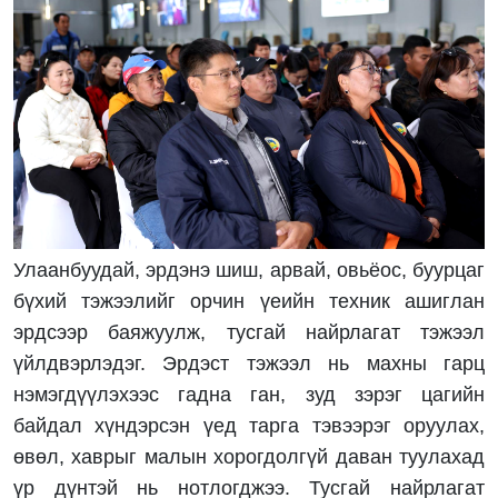
Улаанбуудай, эрдэнэ шиш, арвай, овьёос, буурцаг
бүхий тэжээлийг орчин үеийн техник ашиглан
эрдсээр баяжуулж, тусгай найрлагат тэжээл
үйлдвэрлэдэг. Эрдэст тэжээл нь махны гарц
нэмэгдүүлэхээс гадна ган, зуд зэрэг цагийн
байдал хүндэрсэн үед тарга тэвээрэг оруулах,
өвөл, хаврыг малын хорогдолгүй даван туулахад
үр дүнтэй нь нотлогджээ. Тусгай найрлагат