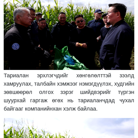
Тариалан эрхлэгчдийг хөнгөлөлттэй зээлд
хамруулах, талбайн хэмжээг нэмэгдүүлэх, худгийн
зөвшөөрөл олгох зэрэг шийдвэрийг түргэн
шуурхай гаргаж өгөх нь тариаланчдад чухал
байгааг компанийнхан хэлж байлаа.