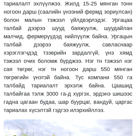
тариалалт эхлүүлжээ. Жилд 15-25 мянган тонн
ногоон дарш (саалийн үнээний фермд зориулсан)
болон малын тэжээл үйлдвэрлэдэг. Ургацаа
талбай дээрээ шууд баяжуулж, шуудайлан
малчид, фермерүүдэд нийлүүлж байна. Ургацын
талбай дээрээ баяжуулж, савласнаар
хэрэглэгчдэд тээврийн зардалгүй, үнэ хямд
тэжээл очих боломж бүрджээ. Нэг тн тэжээл нэг
сая төгрөг, нэг тн ногоон дарш 550 мянган
төгрөгийн үнэтэй байна. Тус компани 550 га
талбайд тариалалт эрхэлж байна. Цаашид
талбайгаа тэлж 3000 га-д хүргэх, эрдэнэ шишээс
гадна цагаан будаа, шар буурцаг, вандуй, царгас
тариалах хүсэлтэй гэдгээ илэрхийллээ.