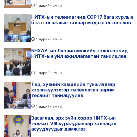
1 өдрийн өмнө
НИТХ-ын төлөөлөгчид COP17 бага хурлын
бэлтгэл ажлын талаар мэдээлэл сонслоо
1 өдрийн өмнө
БНХАУ-ын Ляонин мужийн төлөөлөгчид
НИТХ-ын үйл ажиллагаатай танилцлаа
1 өдрийн өмнө
Төр, хувийн хэвшлийн түншлэлээр
хэрэгжүүлэхээр төлөвлөсөн зарим
төслийг танилцуулав
1 өдрийн өмнө
Засаглал, эрх зүйн хороо НИТХ-ын
ээлжит VIII хуралдаанаар хэлэлцэх
асуудлуудыг дэмжлээ