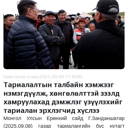
Нийтлэсэн огноо:
2025-09-09 17:30:00
Тариалалтын талбайн хэмжээг
нэмэгдүүлж, хөнгөлөлттэй зээлд
хамруулахад дэмжлэг үзүүлэхийг
тариалан эрхлэгчид хүслээ
Монгол Улсын Ерөнхий сайд Г.Занданшатар
(2025.09.08) газар тариалангийн бүс нутагт