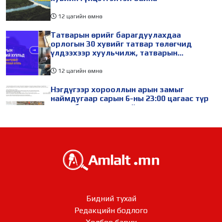
12 цагийн өмнө
Татварын өрийг барагдуулахдаа
орлогын 30 хувийг татвар төлөгчид
үлдээхээр хуульчилж, татварын
тайлангаа залруулах хугацааг хоёр жил
болгон сунгажээ
12 цагийн өмнө
Нэгдүгээр хорооллын арын замыг
наймдугаар сарын 6-ны 23:00 цагаас түр
хааж, борооны ус зайлуулах шугамын
хөндлөн сэтэлгээ хийнэ
14 цагийн өмнө
Өвөлжилтийн бэлтгэл ажлын хүрээнд
Шадар сайд Н.Номтойбаяр Дорноговь
аймагт ажиллав
16 цагийн өмнө
Өвөлжилтийн бэлтгэл ажлын хүрээнд
Бидний тухай
Шадар сайд Н.Номтойбаяр Дорнод
Редакцийн бодлого​​​​​​​
аймагт ажиллав