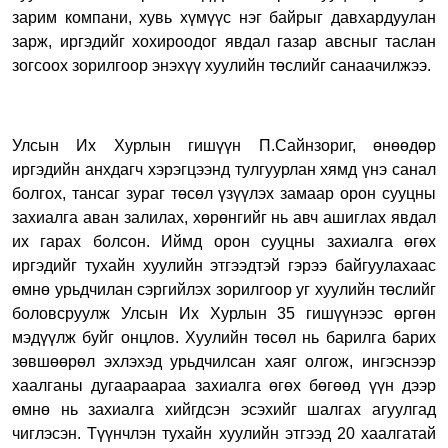
зарим компани, хувь хүмүүс нэг байрыг давхардуулан
зарж, иргэдийг хохироодог явдал газар авсныг таслан
зогсоох зорилгоор энэхүү хуулийн төслийг санаачилжээ.
Улсын Их Хурлын гишүүн П.Сайнзориг, өнөөдөр
иргэдийн анхдагч хэрэгцээнд тулгуурлан хямд үнэ санал
болгох, тансаг зураг төсөл үзүүлэх замаар орон сууцны
захиалга аван залилах, хөрөнгийг нь авч ашиглах явдал
их гарах болсон. Иймд орон сууцны захиалга өгөх
иргэдийг тухайн хуулийн этгээдтэй гэрээ байгуулахаас
өмнө урьдчилан сэргийлэх зорилгоор уг хуулийн төслийг
боловсруулж Улсын Их Хурлын 35 гишүүнээс өргөн
мэдүүлж буйг онцлов. Хуулийн төсөл нь барилга барих
зөвшөөрөл эхлэхэд урьдчилсан хаяг олгож, ингэснээр
хаалганы дугаараараа захиалга өгөх бөгөөд үүн дээр
өмнө нь захиалга хийгдсэн эсэхийг шалгах агуулгад
чиглэсэн. Түүнчлэн тухайн хуулийн этгээд 20 хаалгатай