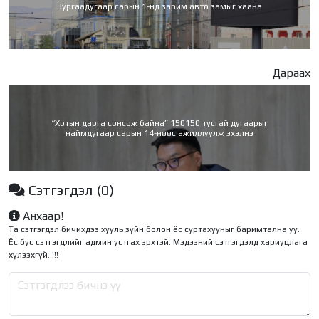
Зургаадугаар сарын 1-нд зарим авто замыг хаана
Дараах
“Хотын дарга сонсож байна” 150150 тусгай дугаарыг
наймдугаар сарын 14-нөөс ажиллуулж эхэлнэ
Сэтгэгдэл
(0)
Анхаар!
Та сэтгэгдэл бичихдээ хууль зүйн болон ёс суртахууныг баримтална уу.
Ёс бус сэтгэгдлийг админ устгах эрхтэй. Мэдээний сэтгэгдэлд хариуцлага
хүлээхгүй. !!!