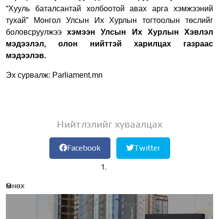
“Хууль баталсантай холбоотой авах арга хэмжээний
тухай” Монгол Улсын Их Хурлын тогтоолын төслийг
боловсруулжээ
хэмээн Улсын Их Хурлын Хэвлэл
мэдээлэл, олон нийттэй харилцах газраас
мэдээлэв.
Эх сурвалж: Parliament.mn
Нийтлэлийг хуваалцах
Facebook
Twitter
Өмнөх