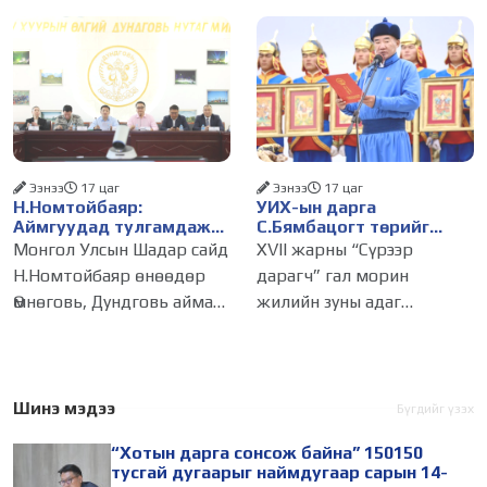
хуралдаанаар нийслэлийн
өргөдөл,
нутгийн захиргааны
байгууллага, албан
тушаалтанд 2025, 2026
оны эхний хагас жилийн
байдлаар иргэдээс ирсэн
өргөдөл,
Ээнээ
17 цаг
Ээнээ
17 цаг
Н.Номтойбаяр:
УИХ-ын дарга
Аймгуудад тулгамдаж
С.Бямбацогт төрийг
буй асуудлуудыг долоо
төлөөлөн Сутай хайрхны
Монгол Улсын Шадар сайд
XVII жарны “Сүрээр
хоног бүр Засгийн
тэнгэрийг тахих төрийн
Н.Номтойбаяр өнөөдөр
дарагч” гал морин
газрын хуралдаанд
тахилгад оролцлоо
Өмнөговь, Дундговь аймагт
жилийн зуны адаг
танилцуулж,
шийдвэрлүүлнэ
ажиллалаа. Ерөнхий
хөхөгчин хонь сарын 23-
сайдын 10 дугаар албан
ны өлзий дэмбэрэлтэй
даалгавар, Улсын Онцгой
өдөр /2026.08.06/ Сутай
комиссын даргын 3 дугаар
хайрхны тэнгэрийг тайх
Шинэ мэдээ
Бүгдийг үзэх
тушаалын хүрээнд
төрийн тахилга боллоо.
“Хотын дарга сонсож байна” 150150
Өмнөговь аймагт
Монгол
тусгай дугаарыг наймдугаар сарын 14-