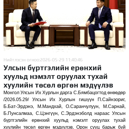
Нийтлэсэн огноо:
2026-05-29 11:40:46
Улсын бүртгэлийн ерөнхий
хуульд нэмэлт оруулах тухай
хуулийн төсөл өргөн мэдүүлэв
Монгол Улсын Их Хурлын дарга С.Бямбацогтод өнөөдөр
/2026.05.29/ Улсын Их Хурлын гишүүн П.Сайнзориг,
Б.Бат-Эрдэнэ, М.Мандхай, О.Саранчулуун, М.Сарнай,
Б.Пунсалмаа, С.Цэнгүүн, С.Эрдэнэболд нараас Улсын
бүртгэлийн ерөнхий хуульд нэмэлт оруулах тухай
хуулийн төсөл өргөн мэдүүлэв. Орон сууц барьж буй