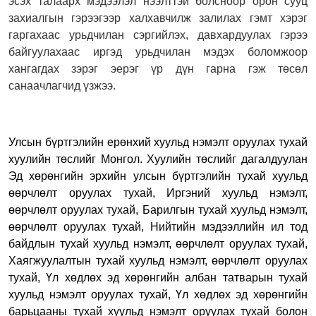
эсэх талаарх мэдээлэл нээлттэй болсноор орон сууц
захиалгын гэрээгээр халхавчилж залилах гэмт хэрэг
гаргахаас урьдчилан сэргийлэх, давхардуулах гэрээ
байгуулахаас иргэд урьдчилан мэдэх боломжоор
хангагдах зэрэг эерэг үр дүн гарна гэж төсөл
санаачлагчид үзжээ.
Улсын бүртгэлийн ерөнхий хуульд нэмэлт оруулах тухай
хуулийн төслийг Монгол. Хуулийн төслийг дагалдуулан
Эд хөрөнгийн эрхийн улсын бүртгэлийн тухай хуульд
өөрчлөлт оруулах тухай, Иргэний хуульд нэмэлт,
өөрчлөлт оруулах тухай, Барилгын тухай хуульд нэмэлт,
өөрчлөлт оруулах тухай, Нийтийн мэдээллийн ил тод
байдлын тухай хуульд нэмэлт, өөрчлөлт оруулах тухай,
Хаягжуулалтын тухай хуульд нэмэлт, өөрчлөлт оруулах
тухай, Үл хөдлөх эд хөрөнгийн албан татварын тухай
хуульд нэмэлт оруулах тухай, Үл хөдлөх эд хөрөнгийн
барьцааны тухай хуульд нэмэлт оруулах тухай болон