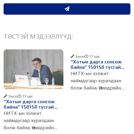
ТӨСТЭЙ МЭДЭЭЛЛҮҮД:
Ээнээ
17 цаг
“Хотын дарга сонсож
байна” 150150 тусгай
дугаарыг наймдугаар
НИТХ-ын ээлжит
сарын 14-нөөс
наймдугаар хуралдаан
ажиллуулж эхэлнэ
болж байна. Өнөөдрийн
хуралдаанаар нийслэлийн
Ээнээ
17 цаг
“Хотын дарга сонсож
нутгийн захиргааны
байна” 150150 тусгай
байгууллага, албан
дугаарыг наймдугаар
НИТХ-ын ээлжит
тушаалтанд 2025, 2026
сарын 14-нөөс
наймдугаар хуралдаан
ажиллуулж эхэлнэ
оны эхний хагас жилийн
болж байна. Өнөөдрийн
байдлаар иргэдээс ирсэн