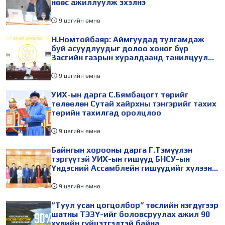
нөөс ажиллуулж эхэлнэ
9 цагийн өмнө
Н.Номтойбаяр: Аймгуудад тулгамдаж
буй асуудлуудыг долоо хоног бүр
Засгийн газрын хуралдаанд танилцуулж,
шийдвэрлүүлнэ
9 цагийн өмнө
УИХ-ын дарга С.Бямбацогт төрийг
төлөөлөн Сутай хайрхны тэнгэрийг тахих
төрийн тахилгад оролцлоо
9 цагийн өмнө
Байнгын хорооны дарга Г.Тэмүүлэн
тэргүүтэй УИХ-ын гишүүд БНСУ-ын
Үндэсний Ассамблейн гишүүдийг хүлээн
авч уулзав
9 цагийн өмнө
“Туул усан цогцолбор” төслийн нэгдүгээр
шатны ТЭЗҮ-ийг боловсруулах ажил 90
хувийн гүйцэтгэлтэй байна