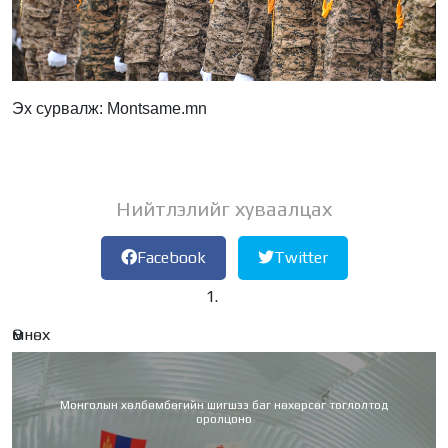
Эх сурвалж: Montsame.mn
Нийтлэлийг хуваалцах
Facebook
Twitter
Өмнөх
Монголын хөлбөмбөгийн шигшээ баг нөхөрсөг тоглолтод
оролцоно