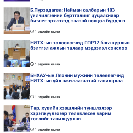
Б.Пүрэвдагва: Найман салбарын 103
үйлчилгээний бүртгэлийг цуцалснаар
бизнес эрхлэхэд таатай нөхцөл бүрдэнэ
1 өдрийн өмнө
НИТХ-ын төлөөлөгчид COP17 бага хурлын
бэлтгэл ажлын талаар мэдээлэл сонслоо
1 өдрийн өмнө
БНХАУ-ын Ляонин мужийн төлөөлөгчид
НИТХ-ын үйл ажиллагаатай танилцлаа
1 өдрийн өмнө
Төр, хувийн хэвшлийн түншлэлээр
хэрэгжүүлэхээр төлөвлөсөн зарим
төслийг танилцуулав
1 өдрийн өмнө