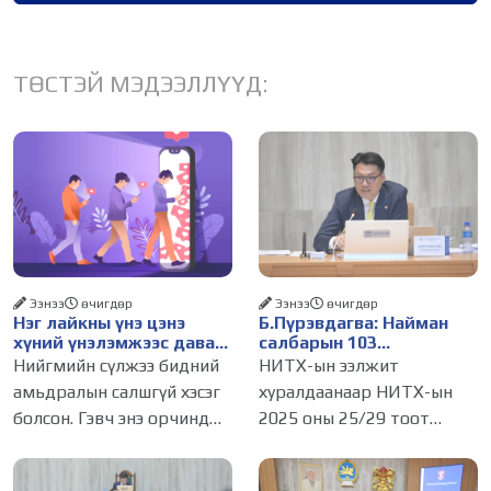
ТӨСТЭЙ МЭДЭЭЛЛҮҮД:
Ээнээ
өчигдѳр
Ээнээ
өчигдѳр
Нэг лайкны үнэ цэнэ
Б.Пүрэвдагва: Найман
хүний үнэлэмжээс давах
салбарын 103
болсон уу?
үйлчилгээний
Нийгмийн сүлжээ бидний
НИТХ-ын ээлжит
бүртгэлийг цуцалснаар
амьдралын салшгүй хэсэг
хуралдаанаар НИТХ-ын
бизнес эрхлэхэд таатай
болсон. Гэвч энэ орчинд
2025 оны 25/29 тоот
нөхцөл бүрдэнэ
хүмүүсийн үнэлэмж,
тогтоолоор батлагдсан
амжилт, тэр ч байтугай
журмын зарим хэсгийг