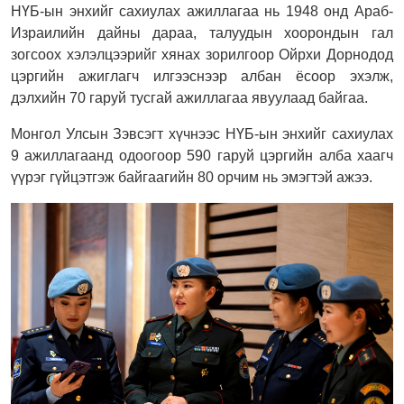
НҮБ-ын энхийг сахиулах ажиллагаа нь 1948 онд Араб-
Израилийн дайны дараа, талуудын хоорондын гал
зогсоох хэлэлцээрийг хянах зорилгоор Ойрхи Дорнодод
цэргийн ажиглагч илгээснээр албан ёсоор эхэлж,
дэлхийн 70 гаруй тусгай ажиллагаа явуулаад байгаа.
Монгол Улсын Зэвсэгт хүчнээс НҮБ-ын энхийг сахиулах
9 ажиллагаанд одоогоор 590 гаруй цэргийн алба хаагч
үүрэг гүйцэтгэж байгаагийн 80 орчим нь эмэгтэй ажээ.