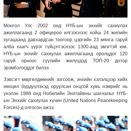
Монгол Улс 2002 онд НҮБ-ын энхийг сахиулах
ажиллагаанд 2 офицероо илгээснээс хойш 24 жилийн
хугацаанд давхардсан тоогоор цэргийн 23 мянга гаруй
алба хаагч үүрэг гүйцэтгэснээс 1300-аад эмэгтэй юм.
НҮБ-ын энхийг сахиулах ажиллагаанд оролцдог 120
гаруй орноос сүүлийн жилүүдэд ТОП-20 дотор
эрэмбэлэгддэг билээ.
Зэвсэгт мөргөлдөөнийг зогсоож, энхийн хэлэлцээр хийх
нөхцөл бүрдүүлэхэд оруулсан онцгой хувь нэмрийг нь
үнэлэн 1988 онд Нобелийн Энхтайвны шагналыг НҮБ-
ын Энхийг сахиулах хүчин (United Nations Peacekeeping
Forces)-д олгосон ажээ.