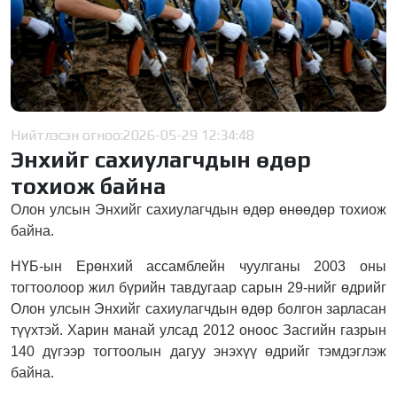
Нийтлэсэн огноо:
2026-05-29 12:34:48
Энхийг сахиулагчдын өдөр
тохиож байна
Олон улсын Энхийг сахиулагчдын өдөр өнөөдөр тохиож
байна.
НҮБ-ын Ерөнхий ассамблейн чуулганы 2003 оны
тогтоолоор жил бүрийн тавдугаар сарын 29-нийг өдрийг
Олон улсын Энхийг сахиулагчдын өдөр болгон зарласан
түүхтэй. Харин манай улсад 2012 оноос Засгийн газрын
140 дүгээр тогтоолын дагуу энэхүү өдрийг тэмдэглэж
байна.