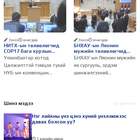
хүний үнэ цэнийг хүртэл
хүчингүй болгож,
лайк, шэйр, дагагчийн
зөвшөөрлийн шинжтэй
тоогоор хэмжих хандлага
103 бүртгэлээс нийслэлийн
газар авч
бизнес эрхлэгчдийг
Ээнээ
өчигдѳр
Ээнээ
өчигдѳр
НИТХ-ын төлөөлөгчид
БНХАУ-ын Ляонин
COP17 бага хурлын
мужийн төлөөлөгчид
бэлтгэл ажлын талаар
НИТХ-ын үйл
Улаанбаатар хотод
БНХАУ-ын Ляонин мужийн
мэдээлэл сонслоо
ажиллагаатай
Цөлжилттэй тэмцэх тухай
их сургууль, эрдэм
танилцлаа
НҮБ-ын конвенцын
шинжилгээний
Талуудын 17 дугаар бага
байгууллагын эрдэмтэн,
хурал (COP17) 2026 оны 08
судлаач, оюутнууд болон
дугаар сарын 17-28-ны
залуу бизнес эрхлэгчдийн
өдөр зохион
төлөөлөгчид Монгол
Шинэ мэдээ
Бүгдийг үзэх
байгуулагдана. Үүнтэй
Улсад хийж буй танилцах
Нэг лайкны үнэ цэнэ хүний үнэлэмжээс
холбогдуулан Нийслэлийн
айлчлалынхаа хүрээнд
давах болсон уу?
1 өдрийн өмнө