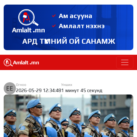
Ам асууна
Амлалт нэхнэ
АРД ТҮМНИЙ ОЙ САНАМЖ
Огноо
Унших
2026-05-29 12:34:48
1 минут 45 секунд