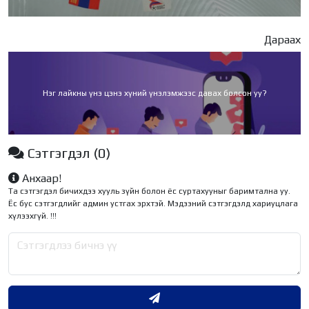
Дараах
Нэг лайкны үнэ цэнэ хүний үнэлэмжээс давах болсон уу?
Сэтгэгдэл
(0)
Анхаар!
Та сэтгэгдэл бичихдээ хууль зүйн болон ёс суртахууныг баримтална уу.
Ёс бус сэтгэгдлийг админ устгах эрхтэй. Мэдээний сэтгэгдэлд хариуцлага
хүлээхгүй. !!!