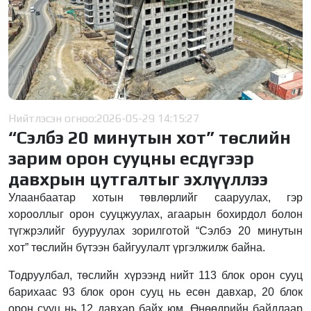
Нийтлэсэн огноо:
2026-05-29 14:15:27
“Сэлбэ 20 минутын хот” төслийн
зарим орон сууцны есдүгээр
давхрын цутгалтыг эхлүүллээ
Улаанбаатар хотын төвлөрлийг сааруулах, гэр
хорооллыг орон сууцжуулах, агаарын бохирдол болон
түгжрэлийг бууруулах зорилготой “Сэлбэ 20 минутын
хот” төслийн бүтээн байгуулалт үргэлжилж байна.
Тодруулбал, төслийн хүрээнд нийт 113 блок орон сууц
барихаас 93 блок орон сууц нь есөн давхар, 20 блок
орон сууц нь 12 давхар байх юм. Өнөөдрийн байдлаар