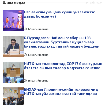
өдөр зохион
төлөөлөгчид Монгол
Шинэ мэдээ
Бүгдийг үзэх
байгуулагдана. Үүнтэй
Улсад хийж буй танилцах
Нэг лайкны үнэ цэнэ хүний үнэлэмжээс
холбогдуулан Нийслэлийн
айлчлалынхаа хүрээнд
давах болсон уу?
12 цагийн өмнө
Б.Пүрэвдагва: Найман салбарын 103
үйлчилгээний бүртгэлийг цуцалснаар
бизнес эрхлэхэд таатай нөхцөл бүрдэнэ
13 цагийн өмнө
НИТХ-ын төлөөлөгчид COP17 бага хурлын
бэлтгэл ажлын талаар мэдээлэл сонслоо
16 цагийн өмнө
БНХАУ-ын Ляонин мужийн төлөөлөгчид
НИТХ-ын үйл ажиллагаатай танилцлаа