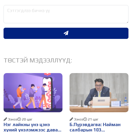
ТӨСТЭЙ МЭДЭЭЛЛҮҮД:
Ээнээ
20 цаг
Ээнээ
21 цаг
Нэг лайкны үнэ цэнэ
Б.Пүрэвдагва: Найман
хүний үнэлэмжээс давах
салбарын 103