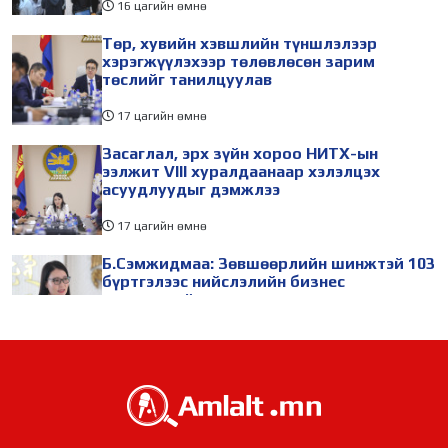
16 цагийн өмнө
Төр, хувийн хэвшлийн түншлэлээр
хэрэгжүүлэхээр төлөвлөсөн зарим
төслийг танилцуулав
17 цагийн өмнө
Засаглал, эрх зүйн хороо НИТХ-ын
ээлжит VIII хуралдаанаар хэлэлцэх
асуудлуудыг дэмжлээ
17 цагийн өмнө
Б.Сэмжидмаа: Зөвшөөрлийн шинжтэй 103
бүртгэлээс нийслэлийн бизнес
эрхлэгчдийг чөлөөллөө
17 цагийн өмнө
ТБХ 67 асуудал хэлэлцэж, нийслэлийн
төсвийн талаарх ерөнхий хяналтын
сонсгол зохион байгуулсан байна
17 цагийн өмнө