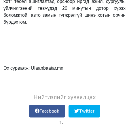
хот” төсөл ашиглалтад орсноор иргэд ажил, сургууль,
үйлчилгээний төвүүдэд 20 минутын дотор хүрэх
боломжтой, авто замын түгжрэлгүй шинэ хотын орчин
бүрдэх юм.
Эх сурвалж: Ulaanbaatar.mn
Нийтлэлийг хуваалцах
Facebook
Twitter