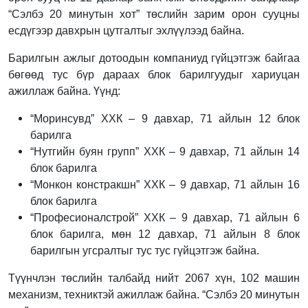
“Сэлбэ 20 минутын хот” төслийн зарим орон сууцны
есдүгээр давхрын цутгалтыг эхлүүлээд байна.
Барилгын ажлыг дотоодын компаниуд гүйцэтгэж байгаа
бөгөөд тус бүр дараах блок барилгуудыг хариуцан
ажиллаж байна. Үүнд:
“Моринсувд” ХХК – 9 давхар, 71 айлын 12 блок
барилга
“Нутгийн буян групп” ХХК – 9 давхар, 71 айлын 14
блок барилга
“Монкон констракшн” ХХК – 9 давхар, 71 айлын 16
блок барилга
“Професионалстрой” ХХК – 9 давхар, 71 айлын 6
блок барилга, мөн 12 давхар, 71 айлын 8 блок
барилгын угсралтыг тус тус гүйцэтгэж байна.
Түүнчлэн төслийн талбайд нийт 2067 хүн, 102 машин
механизм, техниктэй ажиллаж байна. “Сэлбэ 20 минутын