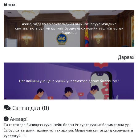
Өмнөх
Ажил, хөдөлмөр эрхлэгчдийн амь нас, эрүүл мэндийг
хамгаалах, аюулгүй орчныг бүрдүүлэх хуулийн төслийг өргөн
барилаа
Дараах
Нэг лайкны үнэ цэнэ хүний үнэлэмжээс давах болсон уу?
Сэтгэгдэл
(0)
Анхаар!
Та сэтгэгдэл бичихдээ хууль зүйн болон ёс суртахууныг баримтална уу.
Ёс бус сэтгэгдлийг админ устгах эрхтэй. Мэдээний сэтгэгдэлд хариуцлага
хүлээхгүй. !!!