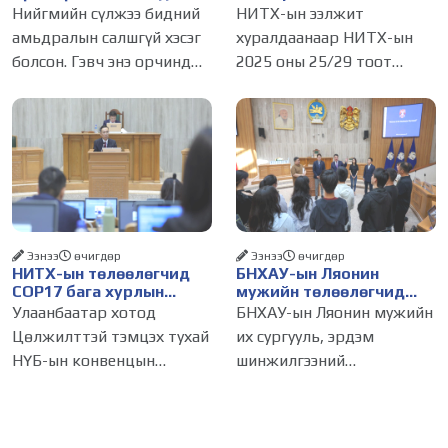
болсон уу?
үйлчилгээний
Нийгмийн сүлжээ бидний
НИТХ-ын ээлжит
бүртгэлийг цуцалснаар
амьдралын салшгүй хэсэг
хуралдаанаар НИТХ-ын
бизнес эрхлэхэд таатай
болсон. Гэвч энэ орчинд
2025 оны 25/29 тоот
нөхцөл бүрдэнэ
хүмүүсийн үнэлэмж,
тогтоолоор батлагдсан
амжилт, тэр ч байтугай
журмын зарим хэсгийг
хүний үнэ цэнийг хүртэл
хүчингүй болгож,
лайк, шэйр, дагагчийн
зөвшөөрлийн шинжтэй
тоогоор хэмжих хандлага
103 бүртгэлээс нийслэлийн
газар авч
бизнес эрхлэгчдийг
Ээнээ
өчигдѳр
Ээнээ
өчигдѳр
НИТХ-ын төлөөлөгчид
БНХАУ-ын Ляонин
COP17 бага хурлын
мужийн төлөөлөгчид
бэлтгэл ажлын талаар
НИТХ-ын үйл
Улаанбаатар хотод
БНХАУ-ын Ляонин мужийн
мэдээлэл сонслоо
ажиллагаатай
Цөлжилттэй тэмцэх тухай
их сургууль, эрдэм
танилцлаа
НҮБ-ын конвенцын
шинжилгээний
Талуудын 17 дугаар бага
байгууллагын эрдэмтэн,
хурал (COP17) 2026 оны 08
судлаач, оюутнууд болон
дугаар сарын 17-28-ны
залуу бизнес эрхлэгчдийн