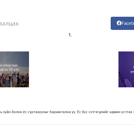
аалцах
Face
йн спортын
дгээ 50 улс
ү
э
ль зүйн болон ёс суртахууныг баримтална уу. Ёс бус сэтгэгдлийг админ устгах