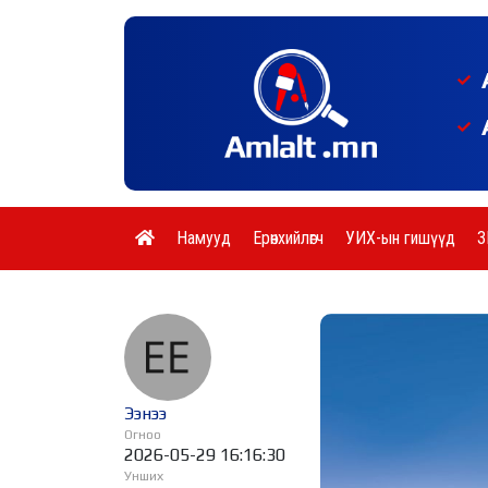
Намууд
Ерөнхийлөгч
УИХ-ын гишүүд
З
Ээнээ
Огноо
2026-05-29 16:16:30
Унших