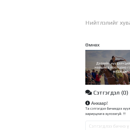
Нийтлэлийг хув
Өмнөх
Дэлхийн нүүдэлчди
наадамд оролцоно гэ
мэдэгджэ
Сэтгэгдэл
(0)
Анхаар!
Та сэтгэгдэл бичихдээ хуу
хариуцлага хүлээхгүй. !!!