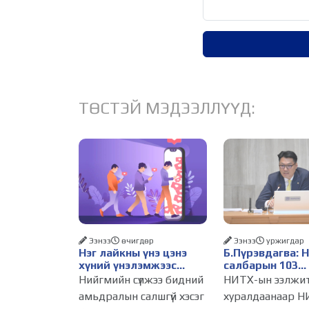
ТӨСТЭЙ МЭДЭЭЛЛҮҮД:
Ээнээ
өчигдѳр
Ээнээ
уржигдар
Нэг лайкны үнэ цэнэ
Б.Пүрэвдагва: 
хүний үнэлэмжээс
салбарын 103
давах болсон уу?
үйлчилгээний
Нийгмийн сүлжээ бидний
НИТХ-ын ээлжи
бүртгэлийг цуц
амьдралын салшгүй хэсэг
хуралдаанаар Н
бизнес эрхлэхэ