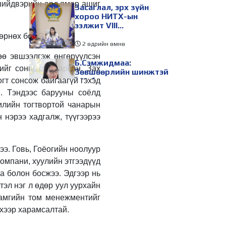
 шийдвэрийн ард ямар ашиг
Засаглал, эрх зүйн
хороо НИТХ-ын
ээлжит VIII
хуралдаанаар
өрнөх бол ?.
хэлэлцэх асуудлуудыг
2 өдрийн өмнө
дэмжлээ
өө эвшээлгэж өнгөрүүлсэн
Б.Сэмжидмаа:
ийг сонирхон харсан. Зах
Зөвшөөрлийн шинжтэй
огт сонсож байгаагүй гэхэд
103 бүртгэлээс
нийслэлийн бизнес
. Тэндээс барууны соёлд
эрхлэгчдийг
2 өдрийн өмнө
жилийн тогтвортой чанарын
чөлөөллөө
 нэрээ хадгалж, түүгээрээ
ТБХ 67 асуудал
хэлэлцэж, нийслэлийн
төсвийн талаарх
ерөнхий хяналтын
ээ. Говь, Гоёогийн ноолуур
сонсгол зохион
2 өдрийн өмнө
компани, хуулийн этгээдүүд
байгуулсан байна
на болон босжээ. Эдгээр нь
УИХ-ын дарга
С.Бямбацогт төрийг
тэл нэг л өдөр уул уурхайн
төлөөлөн Сутай
хамгийн том менежментийг
хайрхны тэнгэрийг
хээр харамсалтай.
тахих төрийн тахилгад
2 өдрийн өмнө
оролцлоо