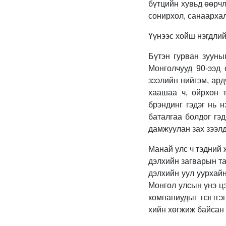
бүтцийн хувьд өөрч
сонирхол, санаархал
Үүнээс хойш нэгдлий
Бүтэн гурван зууны
Монголчууд 90-ээд 
зээлийн нийгэм, ард
хаашаа ч, ойрхон 
брэндинг гэдэг нь 
баталгаа болдог гэ
дамжуулан зах зээлд
Манай улс ч тэдний 
дэлхийн загварын та
дэлхийн уул уурхайн
Монгол улсын үнэ цэ
компаниудыг нэгтгэ
хийн хөгжиж байсан