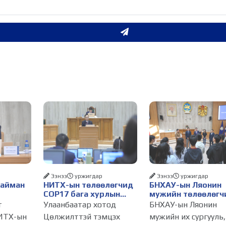
Ээнээ
уржигдар
Ээнээ
уржигдар
Найман
НИТХ-ын төлөөлөгчид
БНХАУ-ын Ляонин
COP17 бага хурлын
мужийн төлөөлөгч
бэлтгэл ажлын талаар
НИТХ-ын үйл
т
Улаанбаатар хотод
БНХАУ-ын Ляонин
алснаар
мэдээлэл сонслоо
ажиллагаатай
ИТХ-ын
Цөлжилттэй тэмцэх
мужийн их сургууль,
д
танилцлаа