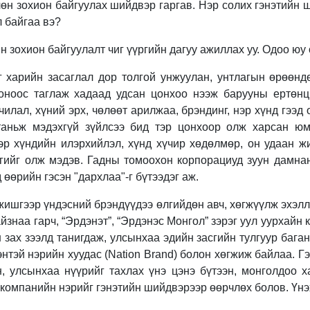
лөн зохион байгуулах шийдвэр гаргав. Нэр солих гэнэтийн
 байгаа вэ?
н зохион байгуулалт чиг үүргийн дагуу ажиллах уу. Одоо юу 
г харийн засаглал дор толгой унжуулан, унтлагын өрөөнд
оноос таглаж хадаад удсан цонхоо нээж барууны ертөнц
чилал, хүний эрх, чөлөөт арилжаа, брэндинг, нэр хүнд гээд 
таньж мэдэхгүй зүйлсээ бид тэр цонхоор олж харсан юм
нэр хүндийн илэрхийлэл, хүнд хүчир хөдөлмөр, он удаан 
дгийг олж мэдэв. Гадны томоохон корпорациуд зуун дамнан
 өөрийн гэсэн "дархлаа"-г бүтээдэг аж.
жишгээр үндэсний брэндүүдээ өлгийдөн авч, хөгжүүлж эхэлл
йзнаа гарч, “Эрдэнэт”, “Эрдэнэс Монгол” зэрэг уул уурхайн 
 зах зээлд танигдаж, улсынхаа эдийн засгийн тулгуур бага
нтэй нэрийн хуудас (Nation Brand) болон хөгжиж байлаа. Гэ
н, улсынхаа нүүрийг тахлах үнэ цэнэ бүтээн, монголдоо 
 компанийн нэрийг гэнэтийн шийдвэрээр өөрчлөх болов. Үнэ