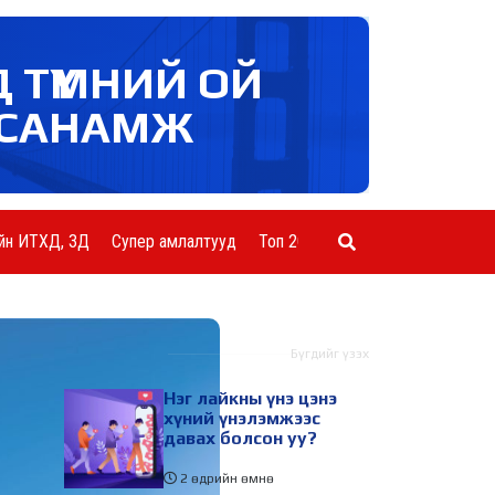
Д ТҮМНИЙ ОЙ
САНАМЖ
йн ИТХД, ЗД
Супер амлалтууд
Топ 20 ААН
Шинэ мэдээ
Бүгдийг үзэх
Нэг лайкны үнэ цэнэ
хүний үнэлэмжээс
давах болсон уу?
2 өдрийн өмнө