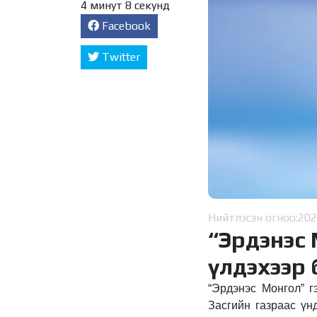
4 минут 8 секунд
Facebook
Twitter
Нийтлэсэн огноо:
202
“Эрдэнэс 
үлдэхээр
“Эрдэнэс Монгол” г
Засгийн газраас үн