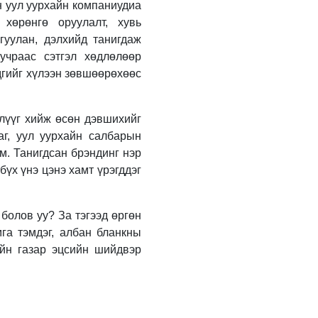
УИХ-ын гишүүн
н уул уурхайн компаниудиа
Б.Мөнхсоёл “Нээлттэй
 хөрөнгө оруулалт, хувь
парламент“ танхимд
гуулан, дэлхийд танигдаж
ажиллаж, иргэдтэй
уулзлаа
учраас сэтгэл хөдлөлөөр
2 өдрийн өмнө
дгийг хүлээн зөвшөөрөхөөс
“Хотын дарга сонсож
байна” 150150 тусгай
дугаарыг наймдугаар
илүүг хийж өсөн дэвшихийг
сарын 14-нөөс
ажиллуулж эхэлнэ
3 өдрийн өмнө
аг, уул уурхайн салбарын
юм. Танигдсан брэндинг нэр
Н.Номтойбаяр:
бүх үнэ цэнэ хамт үрэгддэг
Аймгуудад тулгамдаж
буй асуудлуудыг
долоо хоног бүр
Засгийн газрын
3 өдрийн өмнө
болов уу? За тэгээд өргөн
хуралдаанд
га тэмдэг, албан бланкны
танилцуулж,
УИХ-ын дарга
ийн газар эцсийн шийдвэр
шийдвэрлүүлнэ
С.Бямбацогт төрийг
төлөөлөн Сутай
хайрхны тэнгэрийг
тахих төрийн тахилгад
3 өдрийн өмнө
оролцлоо
Байнгын хорооны