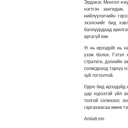
Эрдэнэс Монгол нэг
нэгтгэн зангидаж,
нийлүүлэгчийн гэрэ
эхэлснийг бид хэв
баллуурдаад арилга
аргагүй юм.
Уг нь ирээдүйг нь х
үзэж болох. Гэтэл
стратеги, дэлхийн з
солигдоход тэрхүү н
зүй тогтолтой.
Одоо бид ирээдүйд ю
цар хүрээтэй үйл а
толгой солихоос эх
гаргахаасаа өмнө тэм
Amlalt.mn