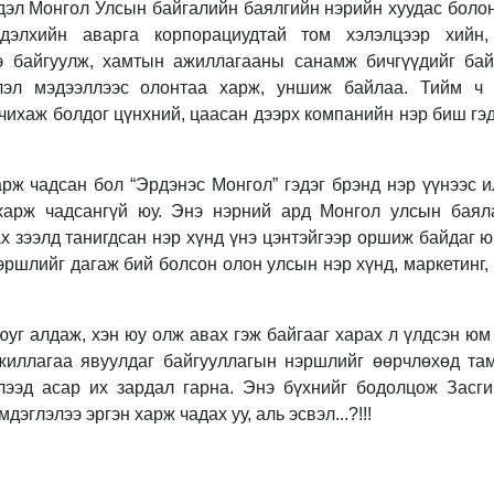
дэл Монгол Улсын байгалийн баялгийн нэрийн хуудас боло
 дэлхийн аварга корпорациудтай том хэлэлцээр хийн,
э байгуулж, хамтын ажиллагааны санамж бичгүүдийг бай
лэл мэдээллээс олонтаа харж, уншиж байлаа. Тийм ч 
чихаж болдог цүнхний, цаасан дээрх компанийн нэр биш гэ
арж чадсан бол “Эрдэнэс Монгол” гэдэг брэнд нэр үүнээс 
 харж чадсангүй юу. Энэ нэрний ард Монгол улсын баял
ах зээлд танигдсан нэр хүнд үнэ цэнтэйгээр оршиж байдаг 
эршлийг дагаж бий болсон олон улсын нэр хүнд, маркетинг, 
уг алдаж, хэн юу олж авах гэж байгааг харах л үлдсэн юм 
жиллагаа явуулдаг байгууллагын нэршлийг өөрчлөхөд там
лээд асар их зардал гарна. Энэ бүхнийг бодолцож Засг
дэглэлээ эргэн харж чадах уу, аль эсвэл...?!!!