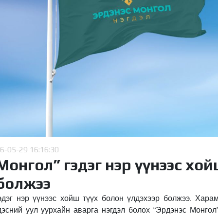
6-05-29 16:16:30
Монгол” гэдэг нэр үүнээс хой
 болжээ
эдэг нэр үүнээс хойш түүх болон үлдэхээр болжээ. Хара
дэсний уул уурхайн аварга нэгдэл болох “Эрдэнэс Монгол