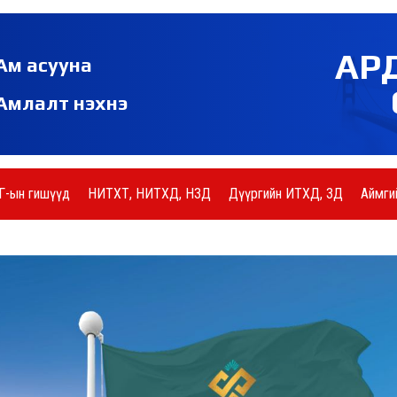
АР
Ам асууна
Амлалт нэхнэ
Г-ын гишүүд
НИТХТ, НИТХД, НЗД
Дүүргийн ИТХД, ЗД
Аймги