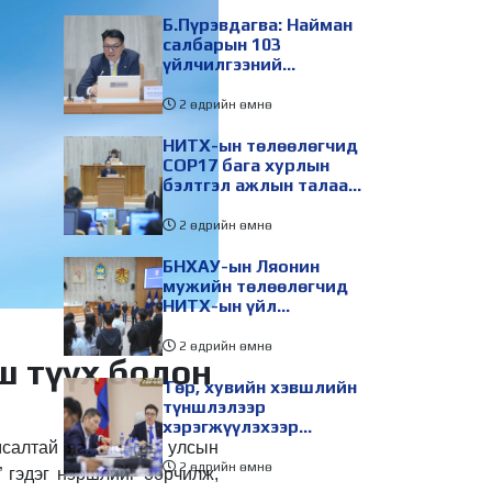
Б.Пүрэвдагва: Найман
салбарын 103
үйлчилгээний
бүртгэлийг цуцалснаар
бизнес эрхлэхэд
2 өдрийн өмнө
таатай нөхцөл бүрдэнэ
НИТХ-ын төлөөлөгчид
COP17 бага хурлын
бэлтгэл ажлын талаар
мэдээлэл сонслоо
2 өдрийн өмнө
БНХАУ-ын Ляонин
мужийн төлөөлөгчид
НИТХ-ын үйл
ажиллагаатай
танилцлаа
2 өдрийн өмнө
ш түүх болон
Төр, хувийн хэвшлийн
түншлэлээр
хэрэгжүүлэхээр
төлөвлөсөн зарим
мсалтай яа. Монгол улсын
төслийг танилцуулав
2 өдрийн өмнө
” гэдэг нэршлийг өөрчилж,